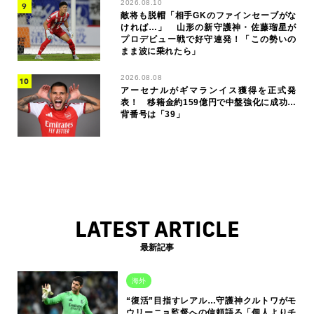
2026.08.10
敵将も脱帽「相手GKのファインセーブがな
ければ…」 山形の新守護神・佐藤瑠星が
プロデビュー戦で好守連発！「この勢いの
まま波に乗れたら」
2026.08.08
アーセナルがギマランイス獲得を正式発
表！ 移籍金約159億円で中盤強化に成功…
背番号は「39」
LATEST ARTICLE
最新記事
海外
“復活”目指すレアル…守護神クルトワがモ
ウリーニョ監督への信頼語る「個人よりチ