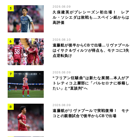
2026.08.09
久保建英がプレシーズン初出場！ レア
ル・ソシエダは敗戦も…スペイン紙からは
高評価
2026.08.10
遠藤航が後半からCBで出場…リヴァプール
はイサク＆ヴィルツが得点も、モナコに3失
点逆転負け
2026.08.09
“フリアン狂騒曲”は新たな展開…本人がア
トレティコ上層部に「バルセロナに移籍し
たい」と“直談判”へ
2026.08.09
遠藤航がリヴァプールで実戦復帰！ モナ
コとの親善試合で後半からCBで出場