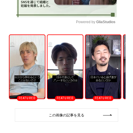
Powered by 
GliaStudios
U
n
m
u
t
e
この画像の記事を見る