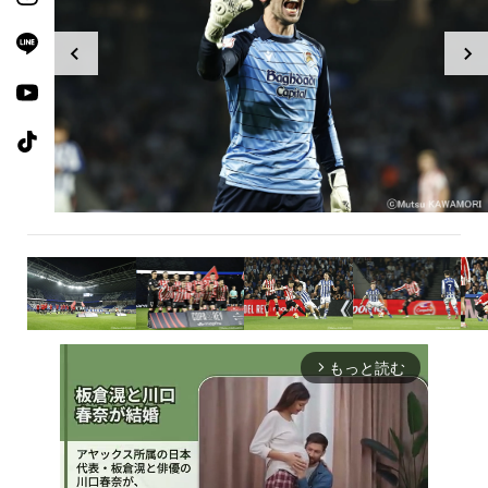
もっと読む
arrow_forward_ios