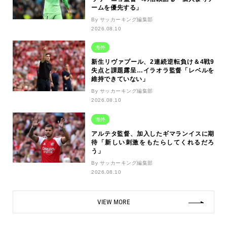
ームを優先する」
By サッカーキング編集部
2026.08.10
海外
新生リヴァプール、2連続逆転負け＆4戦9
失点と課題露呈…イラオラ監督「レベルを
維持できていない」
By サッカーキング編集部
2026.08.10
海外
アルテタ監督、加入したギマランイスに期
待「新しい刺激をもたらしてくれるだろ
う」
By サッカーキング編集部
2026.08.10
VIEW MORE