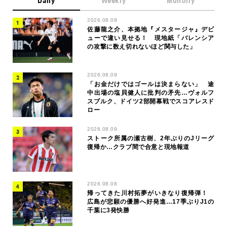
Daily
Weekly
Monthly
2026.08.09
佐藤龍之介、本拠地『メスタージャ』デビ
ューで違い見せる！ 現地紙「バレンシア
の攻撃に数え切れないほど関与した」
2026.08.09
「お金だけではゴールは決まらない」 途
中出場の塩貝健人に批判の矛先…ヴォルフ
スブルク、ドイツ2部開幕戦でスコアレスド
ロー
2026.08.09
ストーク所属の瀬古樹、2年ぶりのJリーグ
復帰か…クラブ間で合意と現地報道
2026.08.08
帰ってきた川村拓夢がいきなり復帰弾！
広島が悲願の優勝へ好発進…17季ぶりJ1の
千葉に3発快勝