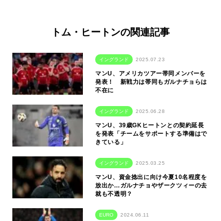
トム・ヒートンの関連記事
イングランド
2025.07.23
マンU、アメリカツアー帯同メンバーを
発表！ 新戦力は帯同もガルナチョらは
不在に
イングランド
2025.06.28
マンU、39歳GKヒートンとの契約延長
を発表「チームをサポートする準備はで
きている」
イングランド
2025.03.25
マンU、資金捻出に向け今夏10名程度を
放出か…ガルナチョやザークツィーの去
就も不透明？
EURO
2024.06.11