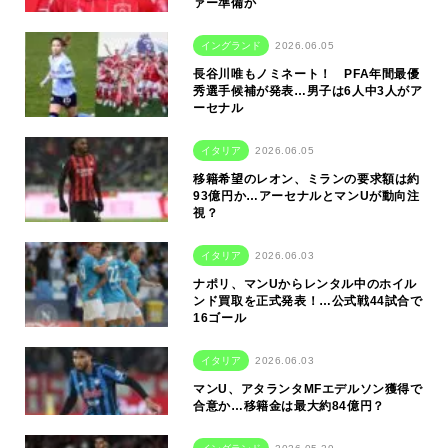
ァー準備か
イングランド
2026.06.05
長谷川唯もノミネート！ PFA年間最優
秀選手候補が発表…男子は6人中3人がア
ーセナル
イタリア
2026.06.05
移籍希望のレオン、ミランの要求額は約
93億円か…アーセナルとマンUが動向注
視？
イタリア
2026.06.03
ナポリ、マンUからレンタル中のホイル
ンド買取を正式発表！…公式戦44試合で
16ゴール
イタリア
2026.06.03
マンU、アタランタMFエデルソン獲得で
合意か…移籍金は最大約84億円？