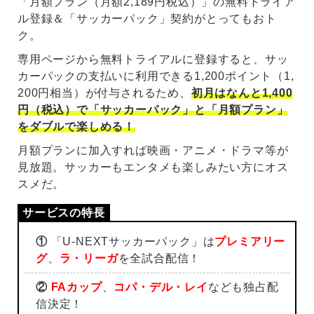
「月額プラン（月額2,189円税込）」の無料トライア
ル登録＆「サッカーパック」契約がとってもおト
ク。
専用ページから無料トライアルに登録すると、サッ
カーパックの支払いに利用できる1,200ポイント（1,
200円相当）が付与されるため、
初月はなんと1,400
円（税込）で「サッカーパック」と「月額プラン」
をダブルで楽しめる！
月額プランに加入すれば映画・アニメ・ドラマ等が
見放題。サッカーもエンタメも楽しみたい方にオス
スメだ。
①
「U-NEXTサッカーパック」は
プレミアリー
グ
、
ラ・リーガ
を全試合配信！
②
FAカップ
、
コパ・デル・レイ
なども独占配
信決定！