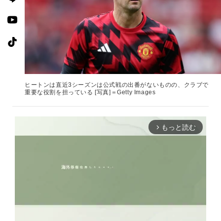
ヒートンは直近3シーズンは公式戦の出番がないものの、クラブで
重要な役割を担っている [写真]＝Getty Images
もっと読む
arrow_forward_ios