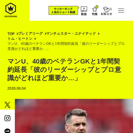
プレミアリーグ
マンチェスター・ユナイテッド
TOP
トム・ヒートン
マンU、40歳のベテランGKと1年間契約延長「彼のリーダーシップとプロ
意識がどれほど重要か…」
マンU、40歳のベテランGKと1年間契
約延長「彼のリーダーシップとプロ意
識がどれほど重要か…」
2026.06.04