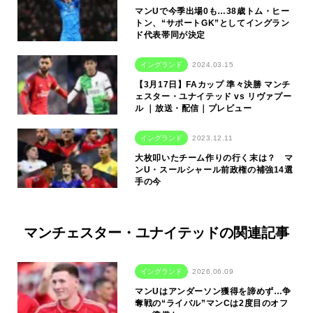
マンUで今季出場0も…38歳トム・ヒー
トン、“サポートGK”としてイングラン
ド代表帯同が決定
イングランド
2024.03.15
【3月17日】FAカップ 準々決勝 マンチ
ェスター・ユナイテッド vs リヴァプー
ル ｜放送・配信｜プレビュー
イングランド
2023.12.11
大枚叩いたチーム作りの行く末は？ マ
ンU・スールシャール前政権の補強14選
手の今
マンチェスター・ユナイテッドの関連記事
イングランド
2026.06.09
マンUはアンダーソン獲得を諦めず…争
奪戦の“ライバル”マンCは2度目のオフ