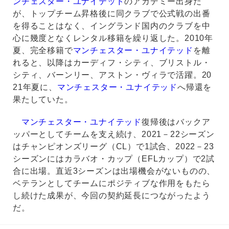
ンチェスター・ユナイテッド
のアカデミー出身だ
が、トップチーム昇格後に同クラブで公式戦の出番
を得ることはなく、イングランド国内のクラブを中
心に幾度となくレンタル移籍を繰り返した。2010年
夏、完全移籍で
マンチェスター・ユナイテッド
を離
れると、以降はカーディフ・シティ、ブリストル・
シティ、バーンリー、アストン・ヴィラで活躍。20
21年夏に、
マンチェスター・ユナイテッド
へ帰還を
果たしていた。
マンチェスター・ユナイテッド
復帰後はバックア
ッパーとしてチームを支え続け、2021－22シーズン
はチャンピオンズリーグ（CL）で1試合、2022－23
シーズンにはカラバオ・カップ（EFLカップ）で2試
合に出場。直近3シーズンは出場機会がないものの、
ベテランとしてチームにポジティブな作用をもたら
し続けた成果が、今回の契約延長につながったよう
だ。