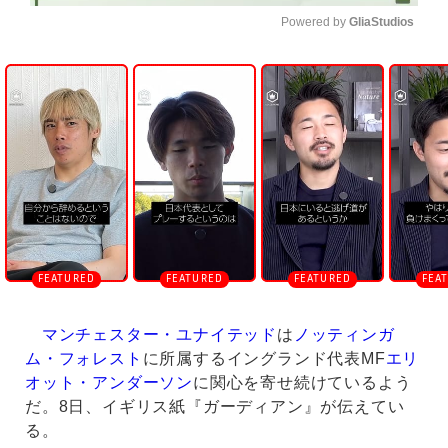
Powered by 
GliaStudios
U
n
m
u
t
e
マンチェスター・ユナイテッド
は
ノッティンガ
ム・フォレスト
に所属するイングランド代表MF
エリ
オット・アンダーソン
に関心を寄せ続けているよう
だ。8日、イギリス紙『ガーディアン』が伝えてい
る。