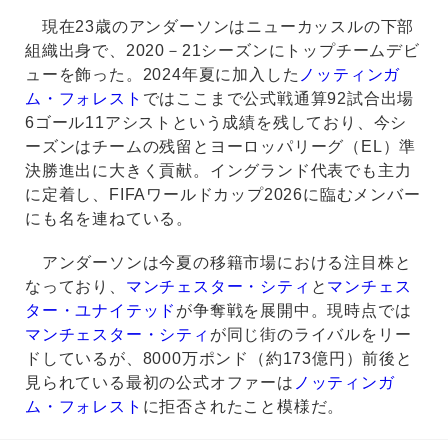
現在23歳のアンダーソンはニューカッスルの下部
組織出身で、2020－21シーズンにトップチームデビ
ューを飾った。2024年夏に加入した
ノッティンガ
ム・フォレスト
ではここまで公式戦通算92試合出場
6ゴール11アシストという成績を残しており、今シ
ーズンはチームの残留とヨーロッパリーグ（EL）準
決勝進出に大きく貢献。イングランド代表でも主力
に定着し、FIFAワールドカップ2026に臨むメンバー
にも名を連ねている。
アンダーソンは今夏の移籍市場における注目株と
なっており、
マンチェスター・シティ
と
マンチェス
ター・ユナイテッド
が争奪戦を展開中。現時点では
マンチェスター・シティ
が同じ街のライバルをリー
ドしているが、8000万ポンド（約173億円）前後と
見られている最初の公式オファーは
ノッティンガ
ム・フォレスト
に拒否されたこと模様だ。