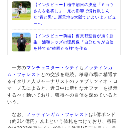
【インタビュー】植中朝日の決意「ミョウ
さんを名将に」 兄の影響で慣れ親しん
だ“青と黒”…新天地G大阪でいよいよデビュ
ーへ
【インタビュー前編】曺貴裁監督が描く新
生・浦和レッズの理想像「自分たちが自信
を持てる“確固たる柱”を作る」
一方の
マンチェスター・シティ
も
ノッティンガ
ム・フォレスト
との交渉を継続。移籍市場に精通す
るイタリア人ジャーナリストのファブリツィオ・ロ
マーノ氏によると、近日中に新たなオファーを提示
するべく動いており、獲得への自信を深めていると
いう。
なお、
ノッティンガム・フォレスト
は1億ポンド
（約214億円）以上という値札をつけており、移籍