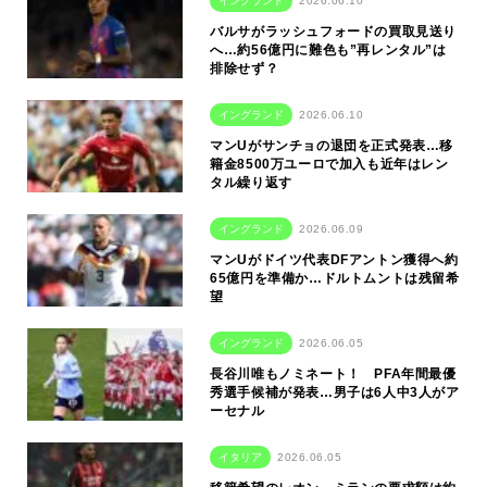
イングランド
2026.06.10
バルサがラッシュフォードの買取見送り
へ…約56億円に難色も”再レンタル”は
排除せず？
イングランド
2026.06.10
マンUがサンチョの退団を正式発表…移
籍金8500万ユーロで加入も近年はレン
タル繰り返す
イングランド
2026.06.09
マンUがドイツ代表DFアントン獲得へ約
65億円を準備か…ドルトムントは残留希
望
イングランド
2026.06.05
長谷川唯もノミネート！ PFA年間最優
秀選手候補が発表…男子は6人中3人がア
ーセナル
イタリア
2026.06.05