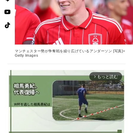
マンチェスター勢が争奪戦を繰り広げているアンダーソン [写真]=
Getty Images
もっと読む
arrow_forward_ios