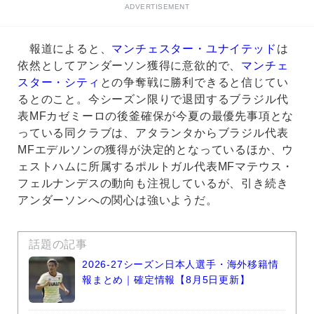
ADVERTISEMENT
報道によると、
マンチェスター・ユナイテッド
は
依然としてアンダーソン獲得に意欲的で、
マンチェ
スター・シティ
との争奪戦に勝利できると信じてい
るとのこと。今シーズン限りで退団するブラジル代
表MFカゼミーロの後釜確保が今夏の最優先事項とな
っている同クラブは、アタランタからブラジル代表
MFエデルソンの獲得が決定的となっているほか、ウ
ェストハムに所属するポルトガル代表MFマテウス・
フェルナンデスの動向も注視しているが、引き続き
アンダーソンへの関心は強いようだ。
話題の記事
2026-27シーズン日本人選手・海外移籍情
報まとめ｜確定情報【8月5日更新】