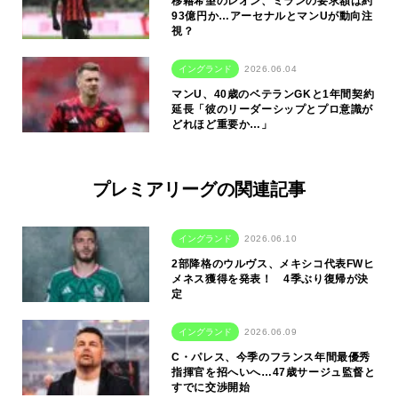
移籍希望のレオン、ミランの要求額は約
93億円か…アーセナルとマンUが動向注
視？
イングランド
2026.06.04
マンU、40歳のベテランGKと1年間契約
延長「彼のリーダーシップとプロ意識が
どれほど重要か…」
プレミアリーグの関連記事
イングランド
2026.06.10
2部降格のウルヴス、メキシコ代表FWヒ
メネス獲得を発表！ 4季ぶり復帰が決
定
イングランド
2026.06.09
C・パレス、今季のフランス年間最優秀
指揮官を招へいへ…47歳サージュ監督と
すでに交渉開始