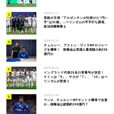
2026.07.17
英紙が主張「アルゼンチンが仕掛けた“汚い
手”は31個」…ベリンガムの平手打ち誘発、
政治的横断幕も
2026.07.22
チェルシー、アストン・ヴィラMFロジャー
ズを獲得！ 移籍金は英国人最高額の約256
億円か
2026.06.03
イングランド代表26名の背番号が決定！
ケインは「9」、サカが「7」、「10」はべ
リンガムが背負う
2026.07.09
マンU、チェルシーMFサントス獲得で合意
か…移籍金は総額約108億円？