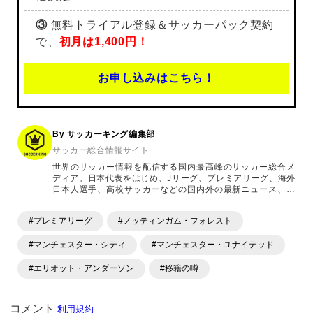
③
無料トライアル登録＆サッカーパック契約
で、
初月は1,400円！
お申し込みはこちら！
By サッカーキング編集部
サッカー総合情報サイト
世界のサッカー情報を配信する国内最高峰のサッカー総合メ
ディア。日本代表をはじめ、Jリーグ、プレミアリーグ、海外
日本人選手、高校サッカーなどの国内外の最新ニュース、コ
ラム、選手インタビュー、試合結果速報、ゲーム、ショッピ
ングといったサッカーにまつわるあらゆる情報を提供してい
#プレミアリーグ
#ノッティンガム・フォレスト
ます。「X」「Instagram」「YouTube」「TikTok」など、
各種SNSサービスも充実したコンテンツを発信中。
#マンチェスター・シティ
#マンチェスター・ユナイテッド
#エリオット・アンダーソン
#移籍の噂