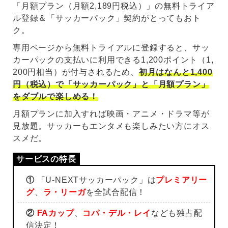
「月額プラン（月額2,189円税込）」の無料トライア
ル登録＆「サッカーパック」契約がとってもおト
ク。
専用ページから無料トライアルに登録すると、サッ
カーパックの支払いに利用できる1,200ポイント（1,
200円相当）が付与されるため、
初月はなんと1,400
円（税込）で「サッカーパック」と「月額プラン」
をダブルで楽しめる！
月額プランに加入すれば映画・アニメ・ドラマ等が
見放題。サッカーもエンタメも楽しみたい方にオス
スメだ。
①
「U-NEXTサッカーパック」は
プレミアリー
グ
、
ラ・リーガ
を全試合配信！
②
FAカップ
、
コパ・デル・レイ
なども独占配
信決定！