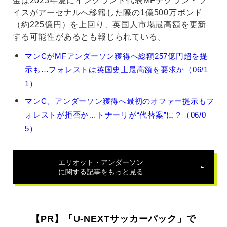
金は2023年夏にイングランド代表MFデクラン・ラ
イスがアーセナルへ移籍した際の1億500万ポンド
（約225億円）を上回り、英国人市場最高額を更新
する可能性があるとも報じられている。
エ
マンCがMFアンダーソン獲得へ総額257億円超を提
リ
示も…フォレストは英国史上最高額を要求か（06/1
オ
ッ
1）
ト・
マンC、アンダーソン獲得へ最初のオファー提示もフ
ア
ン
ォレストが拒否か…トナーリが“代替案”に？（06/0
ダ
5）
ー
ソ
ン
エリオット・アンダーソン
の
に関する記事をもっと見る
関
連
記
事
【PR】「U-NEXTサッカーパック」で