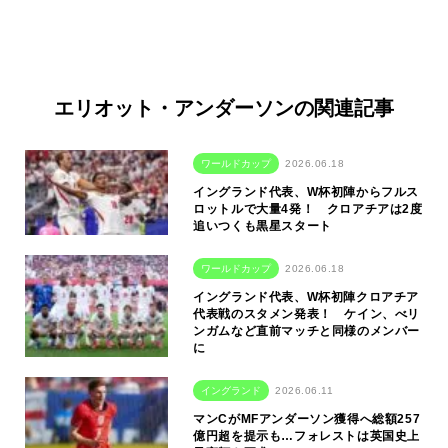
エリオット・アンダーソンの関連記事
ワールドカップ
2026.06.18
イングランド代表、W杯初陣からフルス
ロットルで大量4発！ クロアチアは2度
追いつくも黒星スタート
ワールドカップ
2026.06.18
イングランド代表、W杯初陣クロアチア
代表戦のスタメン発表！ ケイン、べリ
ンガムなど直前マッチと同様のメンバー
に
イングランド
2026.06.11
マンCがMFアンダーソン獲得へ総額257
億円超を提示も…フォレストは英国史上