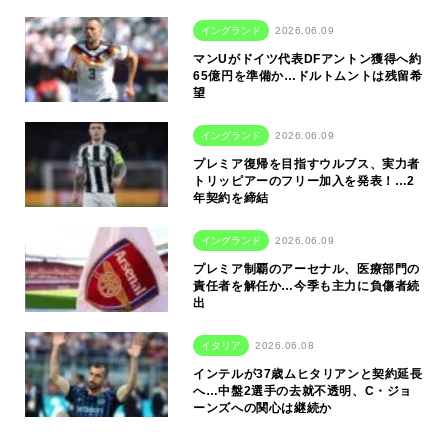
イングランド
2026.06.09
マンUがドイツ代表DFアントン獲得へ約
65億円を準備か…ドルトムントは残留希
望
イングランド
2026.06.09
プレミア復帰を目指すウルブス、実力者
トリッピアーのフリー加入を発表！…2
年契約を締結
イングランド
2026.06.09
プレミア制覇のアーセナル、医療部門の
責任者を解任か…今季も主力に負傷者続
出
イタリア
2026.06.08
インテルが37歳ムヒタリアンと契約延長
へ…中盤2選手の去就不透明、C・ジョ
ーンズへの関心は継続か