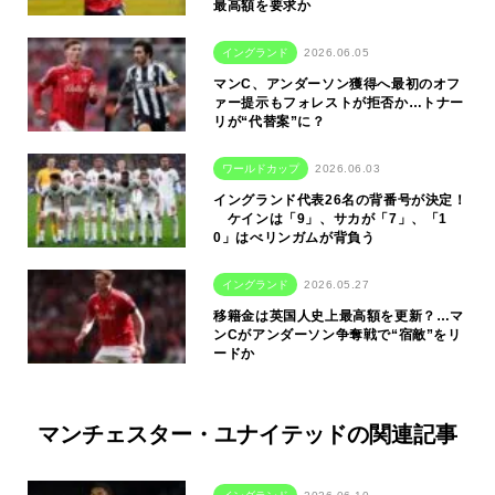
最高額を要求か
イングランド
2026.06.05
マンC、アンダーソン獲得へ最初のオフ
ァー提示もフォレストが拒否か…トナー
リが“代替案”に？
ワールドカップ
2026.06.03
イングランド代表26名の背番号が決定！
ケインは「9」、サカが「7」、「1
0」はべリンガムが背負う
イングランド
2026.05.27
移籍金は英国人史上最高額を更新？…マ
ンCがアンダーソン争奪戦で“宿敵”をリ
ードか
マンチェスター・ユナイテッドの関連記事