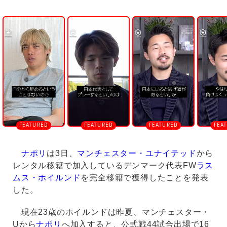
U
n
m
u
t
e
ナポリ
は3日、
マンチェスター・ユナイテッド
から
レンタル移籍で加入しているデンマーク代表FW
ラス
ムス・ホイルンド
を完全移籍で獲得したことを発表
した。
現在23歳のホイルンドは昨夏、マンチェスター・
Uから
ナポリ
へ加入すると、公式戦44試合出場で16