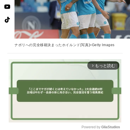
ナポリへの完全移籍決まったホイルンド[写真]=Getty Images
もっと読む
arrow_forward_ios
Powered by 
GliaStudios