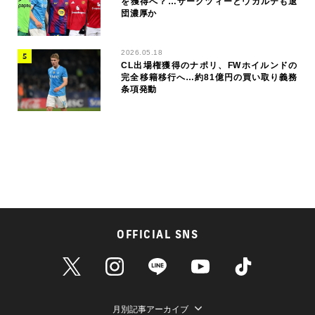
を獲得へ？…ザークツィーとウガルテも退
団濃厚か
2026.05.18
CL出場権獲得のナポリ、FWホイルンドの
完全移籍移行へ…約81億円の買い取り義務
条項発動
OFFICIAL SNS
月別記事アーカイブ