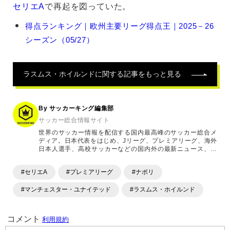
セリエA
で再起を図っていた。
ラ
得点ランキング｜欧州主要リーグ得点王｜2025－26
ス
シーズン（05/27）
ム
ス・
ホ
イ
ラスムス・ホイルンド
に関する記事をもっと見る
ル
ン
ド
By サッカーキング編集部
の
サッカー総合情報サイト
関
世界のサッカー情報を配信する国内最高峰のサッカー総合メ
連
ディア。日本代表をはじめ、Jリーグ、プレミアリーグ、海外
記
日本人選手、高校サッカーなどの国内外の最新ニュース、コ
事
ラム、選手インタビュー、試合結果速報、ゲーム、ショッピ
ングといったサッカーにまつわるあらゆる情報を提供してい
#セリエA
#プレミアリーグ
#ナポリ
ます。「X」「Instagram」「YouTube」「TikTok」など、
各種SNSサービスも充実したコンテンツを発信中。
#マンチェスター・ユナイテッド
#ラスムス・ホイルンド