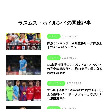
ラスムス・ホイルンドの関連記事
イタリア
2026.05.27
得点ランキング｜欧州主要リーグ得点王
｜2025－26シーズン
イタリア
2026.05.18
CL出場権獲得のナポリ、FWホイルンド
の完全移籍移行へ…約81億円の買い取り
義務条項発動
イングランド
2026.04.01
マンUは今夏に5選手売却で約211億円以
上を獲得へ？…ザークツィーとウガルテ
も退団濃厚か
イタリア
2026.03.14