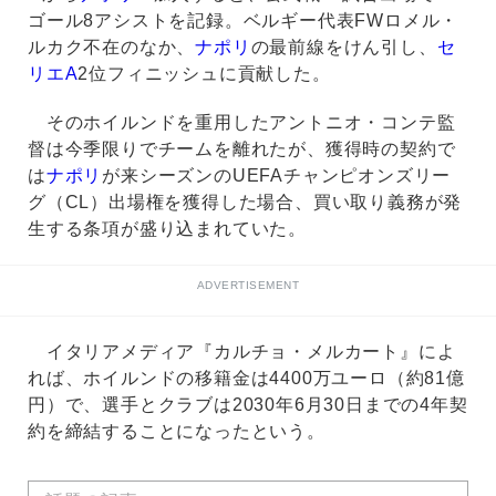
ゴール8アシストを記録。ベルギー代表FWロメル・
ルカク不在のなか、
ナポリ
の最前線をけん引し、
セ
リエA
2位フィニッシュに貢献した。
そのホイルンドを重用したアントニオ・コンテ監
督は今季限りでチームを離れたが、獲得時の契約で
は
ナポリ
が来シーズンのUEFAチャンピオンズリー
グ（CL）出場権を獲得した場合、買い取り義務が発
生する条項が盛り込まれていた。
ADVERTISEMENT
イタリアメディア『カルチョ・メルカート』によ
れば、ホイルンドの移籍金は4400万ユーロ（約81億
円）で、選手とクラブは2030年6月30日までの4年契
約を締結することになったという。