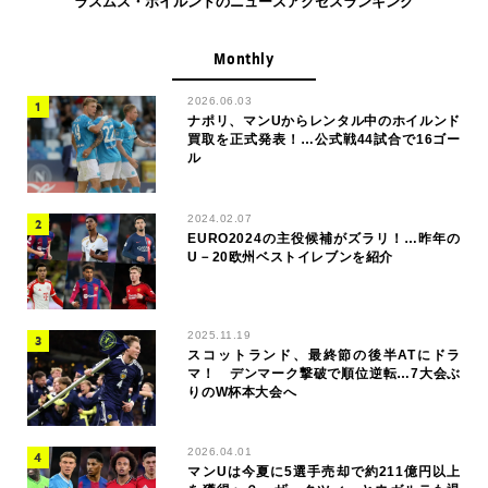
ラスムス・ホイルンドのニュースアクセスランキング
Monthly
2026.06.03
ナポリ、マンUからレンタル中のホイルンド
買取を正式発表！…公式戦44試合で16ゴー
ル
2024.02.07
EURO2024の主役候補がズラリ！…昨年の
U－20欧州ベストイレブンを紹介
2025.11.19
スコットランド、最終節の後半ATにドラ
マ！ デンマーク撃破で順位逆転…7大会ぶ
りのW杯本大会へ
2026.04.01
マンUは今夏に5選手売却で約211億円以上