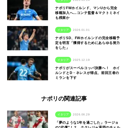
ナポリFWホイルンド、マンUから完全
移籍加入へ…コンテ監督＆マクトミネイ
も残留か
イタリア
2026.01.01
ナポリSD、FWホイルンドの完全移籍予
定を明言「獲得するためにあらゆる努力
をした」
イタリア
2025.12.19
ナポリがスーペルコッパ決勝へ！ ホイ
ルンドとD・ネレスが得点、前回王者の
ミランを下す
ナポリの関連記事
イタリア
2026.06.29
「夢のような1年を過ごした」ラージョ
の“代償”！？ ククレジャ退団のチェル