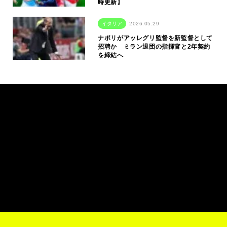
時更新】
イタリア
2026.05.29
ナポリがアッレグリ監督を新監督として
招聘か ミラン退団の指揮官と2年契約
を締結へ