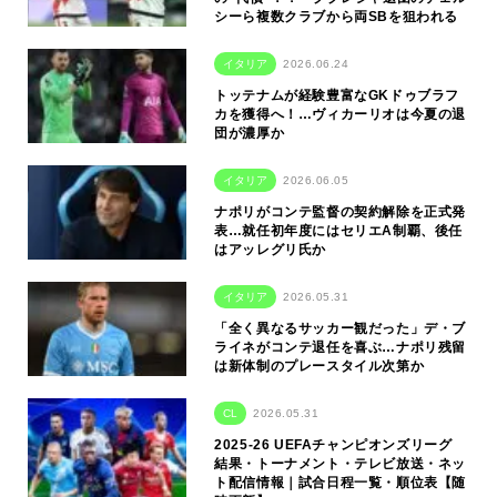
シーら複数クラブから両SBを狙われる
イタリア
2026.06.24
トッテナムが経験豊富なGKドゥブラフ
カを獲得へ！…ヴィカーリオは今夏の退
団が濃厚か
イタリア
2026.06.05
ナポリがコンテ監督の契約解除を正式発
表…就任初年度にはセリエA制覇、後任
はアッレグリ氏か
イタリア
2026.05.31
「全く異なるサッカー観だった」デ・ブ
ライネがコンテ退任を喜ぶ…ナポリ残留
は新体制のプレースタイル次第か
CL
2026.05.31
2025-26 UEFAチャンピオンズリーグ
結果・トーナメント・テレビ放送・ネッ
ト配信情報｜試合日程一覧・順位表【随