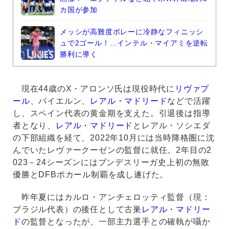
カ国が参加
メッシが高難度ボレーに冷静なフィニッシ
ュで2ゴール！…インテル・マイアミを逆転
勝利に導く
現在44歳のX・アロンソ氏は現役時代に
リヴァプ
ール
、バイエルン、
レアル・マドリード
などで活躍
し、スペイン代表の黄金期を支えた。引退後は指導
者となり、
レアル・マドリード
とレアル・ソシエダ
の下部組織を経て、2022年10月には当時降格圏に沈
んでいたレヴァークーゼンの監督に就任。2年目の2
023－24シーズンにはブンデスリーガ史上初の無敗
優勝とDFBポカール制覇を成し遂げた。
昨年夏にはカルロ・アンチェロッティ監督（現：
ブラジル代表）の後任として古巣
レアル・マドリー
ド
の監督となったが、一部主力選手との確執が囁か