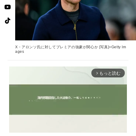
X・アロンソ氏に対してプレミアの強豪が関心か [写真]=Getty Im
ages
もっと読む
arrow_forward_ios