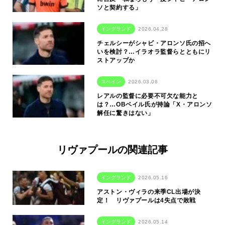
ソと契約する」
イングランド
2026.04.28
チェルシーがシャビ・アロンソ氏の招へ
いを検討？…イラオラ監督らとともにリ
ストアップか
スペイン
2026.03.06
レアルの監督に必要不可欠な能力と
は？…OBベイル氏が持論「X・アロンソ
解任に驚きはない」
リヴァプールの関連記事
イングランド
2026.05.16
アストン・ヴィラの来季CL出場が決
定！ リヴァプールは4失点で敗戦
イングランド
2026.05.14