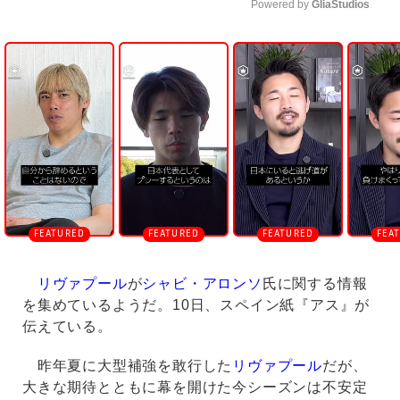
Powered by 
GliaStudios
U
n
m
u
t
e
リヴァプール
が
シャビ・アロンソ
氏に関する情報
を集めているようだ。10日、スペイン紙『アス』が
伝えている。
昨年夏に大型補強を敢行した
リヴァプール
だが、
大きな期待とともに幕を開けた今シーズンは不安定