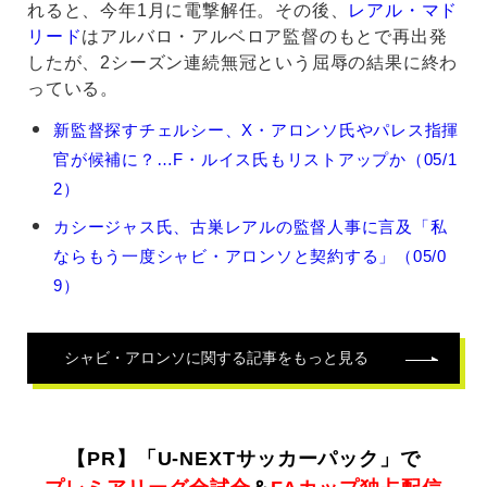
れると、今年1月に電撃解任。その後、
レアル・マド
リード
はアルバロ・アルベロア監督のもとで再出発
したが、2シーズン連続無冠という屈辱の結果に終わ
っている。
シ
新監督探すチェルシー、X・アロンソ氏やパレス指揮
ャ
官が候補に？…F・ルイス氏もリストアップか（05/1
ビ・
ア
2）
ロ
カシージャス氏、古巣レアルの監督人事に言及「私
ン
ソ
ならもう一度シャビ・アロンソと契約する」（05/0
の
9）
関
連
記
シャビ・アロンソ
に関する記事をもっと見る
事
【PR】「U-NEXTサッカーパック」で