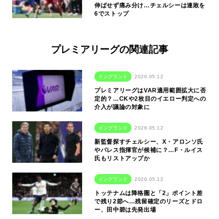
伸ばせず痛み分け…チェルシーは連敗を
6でストップ
プレミアリーグの関連記事
イングランド
2026.05.12
プレミアリーグはVAR適用範囲拡大に否
定的？…CKや2枚目のイエロー判定への
介入が議論の対象に
イングランド
2026.05.12
新監督探すチェルシー、X・アロンソ氏
やパレス指揮官が候補に？…F・ルイス
氏もリストアップか
イングランド
2026.05.12
トッテナムは降格圏と「2」ポイント差
で残り2節へ…残留確定のリーズとドロ
ー、田中碧は先発出場