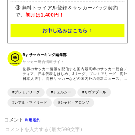
③
無料トライアル登録＆サッカーパック契約
で、
初月は1,400円！
お申し込みはこちら！
By サッカーキング編集部
サッカー総合情報サイト
世界のサッカー情報を配信する国内最高峰のサッカー総合メ
ディア。日本代表をはじめ、Jリーグ、プレミアリーグ、海外
日本人選手、高校サッカーなどの国内外の最新ニュース、コ
ラム、選手インタビュー、試合結果速報、ゲーム、ショッピ
ングといったサッカーにまつわるあらゆる情報を提供してい
#プレミアリーグ
#チェルシー
#リヴァプール
ます。「X」「Instagram」「YouTube」「TikTok」など、
各種SNSサービスも充実したコンテンツを発信中。
#レアル・マドリード
#シャビ・アロンソ