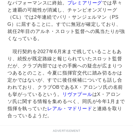
なパフォーマンスに終始。
プレミアリーグ
では早々
と連覇の可能性が消滅し、チャンピオンズリーグ
（CL）では2年連続でパリ・サンジェルマン（PS
G）に屈することに。すでに無冠が確定しており、
就任2年目のアルネ・スロット監督への風当たりが強
くなっている。
現行契約を2027年6月末まで残していることもあ
り、続投が既定路線と報じられていたスロット監督
だが、クラブ内部ではその手腕への疑念が広まりつ
つあるとのこと。今夏に指揮官交代に踏み切るかは
定かではないが、すでに後任候補についても話し合
われており、クラブOBであるX・アロンソ氏の名前
も挙がっているという。
リヴァプール
はX・アロン
ソ氏に関する情報を集めるべく、同氏が今年1月まで
指揮を執っていた
レアル・マドリード
と連絡を取り
合っているようだ。
ADVERTISEMENT