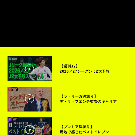
【週刊J2】
2026／27シーズン J2大予想
【ラ・リーガ深堀り】
デ・ラ・フエンテ監督のキャリア
【プレミア深堀り】
現地で感じたベストイレブン