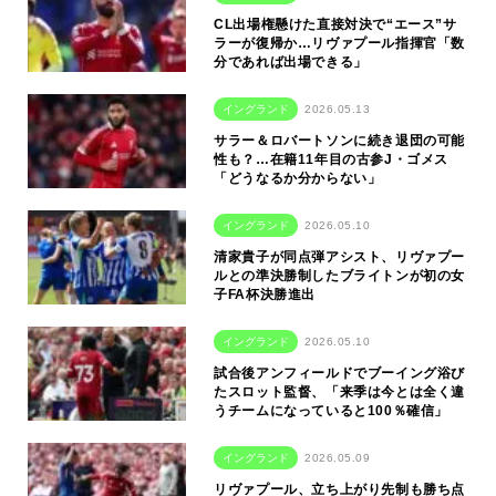
CL出場権懸けた直接対決で“エース”サ
ラーが復帰か…リヴァプール指揮官「数
分であれば出場できる」
イングランド
2026.05.13
サラー＆ロバートソンに続き退団の可能
性も？…在籍11年目の古参J・ゴメス
「どうなるか分からない」
イングランド
2026.05.10
清家貴子が同点弾アシスト、リヴァプー
ルとの準決勝制したブライトンが初の女
子FA杯決勝進出
イングランド
2026.05.10
試合後アンフィールドでブーイング浴び
たスロット監督、「来季は今とは全く違
うチームになっていると100％確信」
イングランド
2026.05.09
リヴァプール、立ち上がり先制も勝ち点