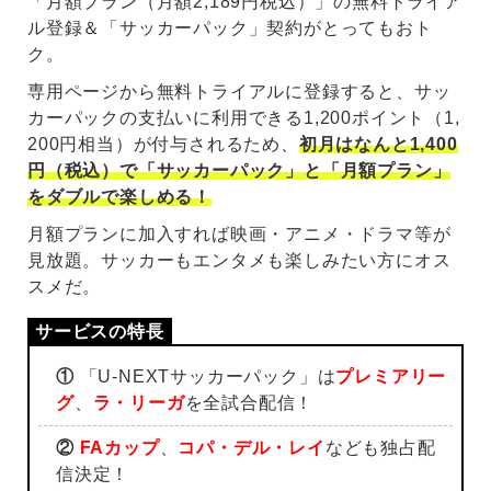
「月額プラン（月額2,189円税込）」の無料トライア
ル登録＆「サッカーパック」契約がとってもおト
ク。
専用ページから無料トライアルに登録すると、サッ
カーパックの支払いに利用できる1,200ポイント（1,
200円相当）が付与されるため、
初月はなんと1,400
円（税込）で「サッカーパック」と「月額プラン」
をダブルで楽しめる！
月額プランに加入すれば映画・アニメ・ドラマ等が
見放題。サッカーもエンタメも楽しみたい方にオス
スメだ。
①
「U-NEXTサッカーパック」は
プレミアリー
グ
、
ラ・リーガ
を全試合配信！
②
FAカップ
、
コパ・デル・レイ
なども独占配
信決定！