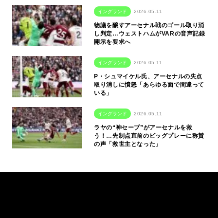
イングランド
2026.05.11
物議を醸すアーセナル戦のゴール取り消
し判定…ウェストハムがVARの音声記録
開示を要求へ
イングランド
2026.05.11
P・シュマイケル氏、アーセナルの失点
取り消しに憤怒「あらゆる面で間違って
いる」
イングランド
2026.05.11
ラヤの“神セーブ”がアーセナルを救
う！…先制点直前のビッグプレーに称賛
の声「救世主となった」