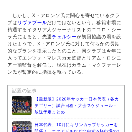
しかし、X・アロンソ氏に関心を寄せているクラ
ブは
リヴァプール
だけではないという。移籍市場に
精通するイタリア人ジャーナリストのニコロ・シー
ラ氏によると、先週
チェルシー
が初回協議の場を設
けたようで、X・アロンソ氏に対して何らかの長期
的なプランを提示したとのこと。同クラブは今年に
入ってエンツォ・マレスカ元監督とリアム・ロシニ
アー前監督を解任し、現在はカラム・マクファーレ
ン氏が暫定的に指揮を執っている。
話題の記事
【最新版】2026年サッカー日本代表（各カ
テゴリー）試合日程・大会スケジュール・
放送予定まとめ
日本代表、10月にキリンカップサッカーを
開催！ エクアドルなど北中米W杯出場の3