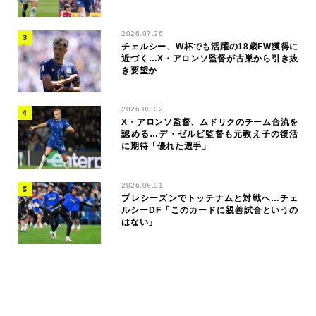
2026.07.26
チェルシー、W杯でも活躍の18歳FW獲得に
近づく…X・アロンソ監督が古巣から引き抜
き要望か
2026.08.02
X・アロンソ監督、ムドリクのチーム合流を
認める…デ・ゼルビ監督も元教え子の復活
に期待「優れた選手」
2026.08.01
プレシーズンでトッテナムと対戦へ…チェ
ルシーDF「このカードに親善試合というの
はない」