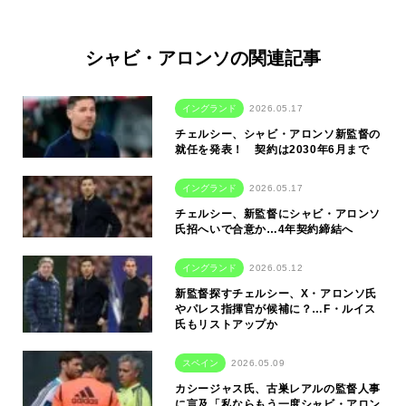
シャビ・アロンソの関連記事
イングランド
2026.05.17
チェルシー、シャビ・アロンソ新監督の
就任を発表！ 契約は2030年6月まで
イングランド
2026.05.17
チェルシー、新監督にシャビ・アロンソ
氏招へいで合意か…4年契約締結へ
イングランド
2026.05.12
新監督探すチェルシー、X・アロンソ氏
やパレス指揮官が候補に？…F・ルイス
氏もリストアップか
スペイン
2026.05.09
カシージャス氏、古巣レアルの監督人事
に言及「私ならもう一度シャビ・アロン