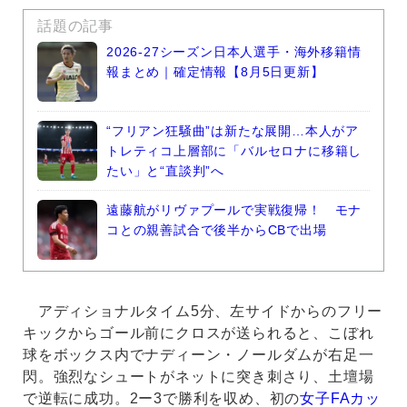
話題の記事
2026-27シーズン日本人選手・海外移籍情
報まとめ｜確定情報【8月5日更新】
“フリアン狂騒曲”は新たな展開…本人がア
トレティコ上層部に「バルセロナに移籍し
たい」と“直談判”へ
遠藤航がリヴァプールで実戦復帰！ モナ
コとの親善試合で後半からCBで出場
アディショナルタイム5分、左サイドからのフリー
キックからゴール前にクロスが送られると、こぼれ
球をボックス内でナディーン・ノールダムが右足一
閃。強烈なシュートがネットに突き刺さり、土壇場
で逆転に成功。2ー3で勝利を収め、初の
女子FAカッ