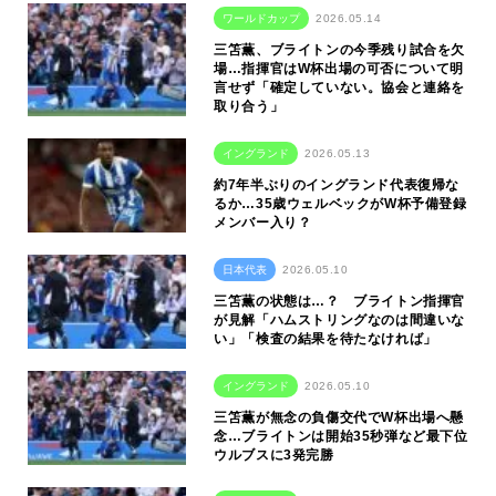
ワールドカップ
2026.05.14
三笘薫、ブライトンの今季残り試合を欠
場…指揮官はW杯出場の可否について明
言せず「確定していない。協会と連絡を
取り合う」
イングランド
2026.05.13
約7年半ぶりのイングランド代表復帰な
るか…35歳ウェルベックがW杯予備登録
メンバー入り？
日本代表
2026.05.10
三笘薫の状態は…？ ブライトン指揮官
が見解「ハムストリングなのは間違いな
い」「検査の結果を待たなければ」
イングランド
2026.05.10
三笘薫が無念の負傷交代でW杯出場へ懸
念…ブライトンは開始35秒弾など最下位
ウルブスに3発完勝