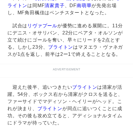
ライトン
は同MF
清家貴子
、DF
南萌華
が先発出場
し、MF角田楓佳はベンチスタートとなった。
試合は
リヴァプール
が優勢に進める展開に。11分
にデニス・オサリバン、22分にベアタ・オルソンが
立て続けにゴールを奪い、早々にリードを2点とす
る。しかし23分、
ブライトン
はマヌエラ・ヴァネガ
スが1点を返し、前半は2ー1で終えることとなる。
ADVERTISEMENT
迎えた後半、追いつきたい
ブライトン
は清家が活
躍。54分、ボックス右から清家がクロスを送ると、
ファーサイドでマディソン・ヘイリーがヘッド。こ
れが決まり、
ブライトン
が同点に追いつくことに成
功。その後も攻め立てると、アディショナルタイム
にドラマが待っていた。