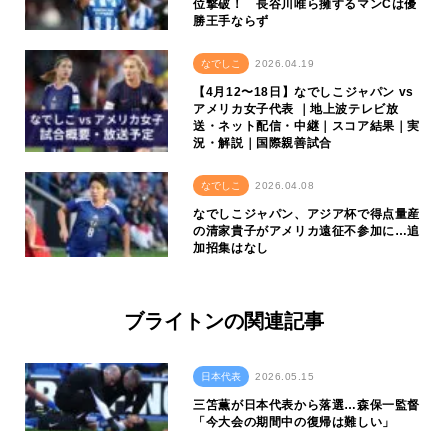
位撃破！ 長谷川唯ら擁するマンCは優
勝王手ならず
なでしこ
2026.04.19
【4月12〜18日】なでしこジャパン vs
アメリカ女子代表 ｜地上波テレビ放
送・ネット配信・中継｜スコア結果｜実
況・解説｜国際親善試合
なでしこ
2026.04.08
なでしこジャパン、アジア杯で得点量産
の清家貴子がアメリカ遠征不参加に…追
加招集はなし
ブライトンの関連記事
日本代表
2026.05.15
三笘薫が日本代表から落選…森保一監督
「今大会の期間中の復帰は難しい」