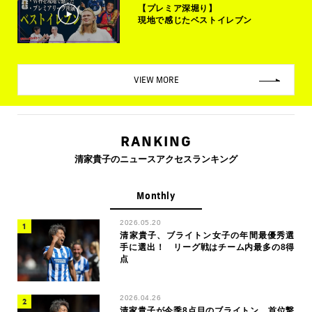
【プレミア深堀り】
現地で感じたベストイレブン
VIEW MORE
RANKING
清家貴子のニュースアクセスランキング
Monthly
2026.05.20
清家貴子、ブライトン女子の年間最優秀選
手に選出！ リーグ戦はチーム内最多の8得
点
2026.04.26
清家貴子が今季8点目のブライトン、首位撃