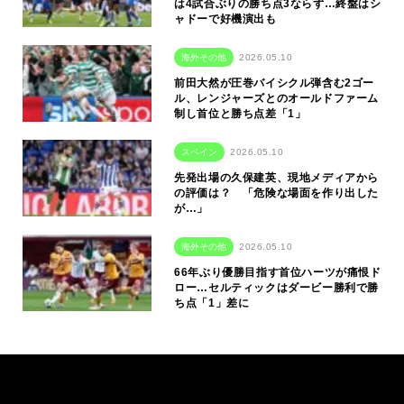
は4試合ぶりの勝ち点3ならず…終盤はシ
ャドーで好機演出も
海外その他
2026.05.10
前田大然が圧巻バイシクル弾含む2ゴー
ル、レンジャーズとのオールドファーム
制し首位と勝ち点差「1」
スペイン
2026.05.10
先発出場の久保建英、現地メディアから
の評価は？ 「危険な場面を作り出した
が…」
海外その他
2026.05.10
66年ぶり優勝目指す首位ハーツが痛恨ド
ロー…セルティックはダービー勝利で勝
ち点「1」差に