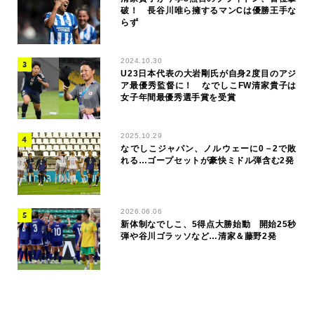
破！ 長谷川唯ら擁するマンCは優勝王手な
らず
2024.10.30
U23日本代表の大岩剛氏が自身2度目のアジ
ア最優秀監督に！ なでしこFW清家貴子は
女子年間最優秀選手賞を受賞
2025.10.29
なでしこジャパン、ノルウェーに0－2で敗
れる…ゴープセットが豪快ミドル弾含む2発
2026.06.06
新体制なでしこ、5得点大勝始動 開始25秒
弾や谷川ゴラッソなど…清家＆藤野2発