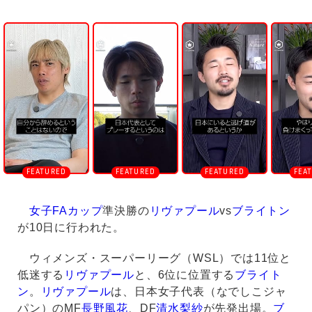
U
n
m
u
t
e
女子FAカップ
準決勝の
リヴァプール
vs
ブライトン
が10日に行われた。
ウィメンズ・スーパーリーグ（WSL）では11位と
低迷する
リヴァプール
と、6位に位置する
ブライト
ン
。
リヴァプール
は、日本女子代表（なでしこジャ
パン）のMF
長野風花
、DF
清水梨紗
が先発出場。
ブ