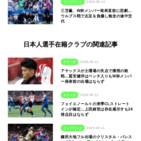
イングランド
2026.05.10
三笘薫、W杯メンバー発表直前に悲劇…
ウルブス戦で左足を負傷し無念の途中交
代
日本人選手在籍クラブの関連記事
オランダ
2026.05.11
アヤックスが土壇場の失点で痛恨の敗
戦…冨安健洋はベンチ入りもW杯メンバ
ー発表前の出場はならず
オランダ
2026.05.11
フェイエノールトの来季CLストレート
インが確定…上田綺世は存在感示すも26
得点目はならず
イングランド
2026.05.11
鎌田大地フル出場のクリスタル・パレス