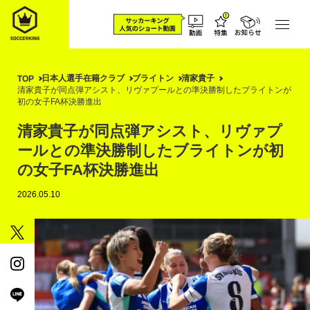
日本人選手在籍クラブ
ブライトン
清家貴子
TOP
清家貴子が同点弾アシスト、リヴァプールとの準決勝制したブライトンが
初の女子FA杯決勝進出
清家貴子が同点弾アシスト、リヴァプ
ールとの準決勝制したブライトンが初
の女子FA杯決勝進出
2026.05.10