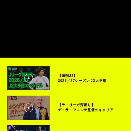
【週刊J2】
2026／27シーズン J2大予想
【ラ・リーガ深堀り】
デ・ラ・フエンテ監督のキャリア