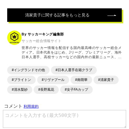
清家貴子
に関する記事をもっと見る
By サッカーキング編集部
サッカー総合情報サイト
世界のサッカー情報を配信する国内最高峰のサッカー総合メ
ディア。日本代表をはじめ、Jリーグ、プレミアリーグ、海外
日本人選手、高校サッカーなどの国内外の最新ニュース、コ
ラム、選手インタビュー、試合結果速報、ゲーム、ショッピ
ングといったサッカーにまつわるあらゆる情報を提供してい
#イングランドその他
#日本人選手在籍クラブ
ます。「X」「Instagram」「YouTube」「TikTok」など、
各種SNSサービスも充実したコンテンツを発信中。
#ブライトン
#リヴァプール
#南萌華
#清家貴子
#清水梨紗
#長野風花
#女子FAカップ