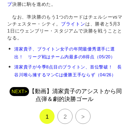
プ
決勝に駒を進めた。
なお、準決勝のもう1つのカードはチェルシーvsマ
ンチェスター・シティ。
ブライトン
は、勝者と5月3
1日にウェンブリー・スタジアムで決勝を戦うことと
なる。
清
清家貴子、ブライトン女子の年間最優秀選手に選
家
出！ リーグ戦はチーム内最多の8得点（05/20）
貴
子
清家貴子が今季8点目のブライトン、首位撃破！ 長
の
谷川唯ら擁するマンCは優勝王手ならず（04/26）
関
連
記
【動画】清家貴子のアシストから同
NEXT>
事
点弾＆劇的決勝ゴール
1
2
>