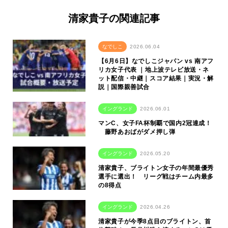
清家貴子の関連記事
なでしこ
2026.06.04
【6月6日】なでしこジャパン vs 南アフ
リカ女子代表 ｜地上波テレビ放送・ネ
ット配信・中継｜スコア結果｜実況・解
説｜国際親善試合
イングランド
2026.06.01
マンC、女子FA杯制覇で国内2冠達成！
藤野あおばがダメ押し弾
イングランド
2026.05.20
清家貴子、ブライトン女子の年間最優秀
選手に選出！ リーグ戦はチーム内最多
の8得点
イングランド
2026.04.26
清家貴子が今季8点目のブライトン、首