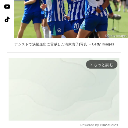
アシストで決勝進出に貢献した清家貴子[写真]＝Getty Images
もっと読む
arrow_forward_ios
Powered by 
GliaStudios