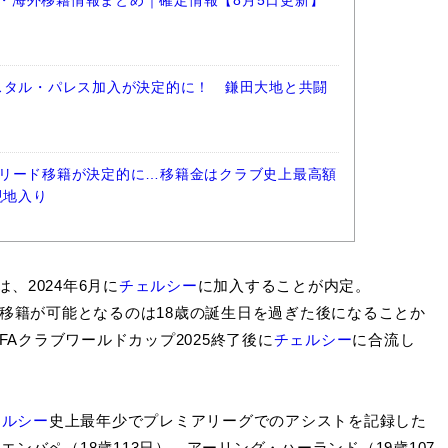
選手・海外移籍情報まとめ｜確定情報【8月5日更新】
スタル・パレス加入が決定的に！ 鎌田大地と共闘
リード移籍が決定的に…移籍金はクラブ史上最高額
現地入り
は、2024年6月に
チェルシー
に加入することが内定。
の移籍が可能となるのは18歳の誕生日を過ぎた後になることか
FAクラブワールドカップ2025終了後に
チェルシー
に合流し
ェルシー
史上最年少でプレミアリーグでのアシストを記録した
ンバペ（18歳113日）、アーリング・ハーランド（19歳107