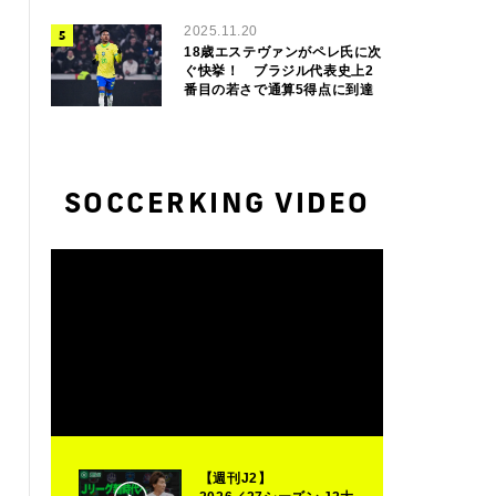
2025.11.20
18歳エステヴァンがペレ氏に次
ぐ快挙！ ブラジル代表史上2
番目の若さで通算5得点に到達
SOCCERKING VIDEO
【週刊J2】