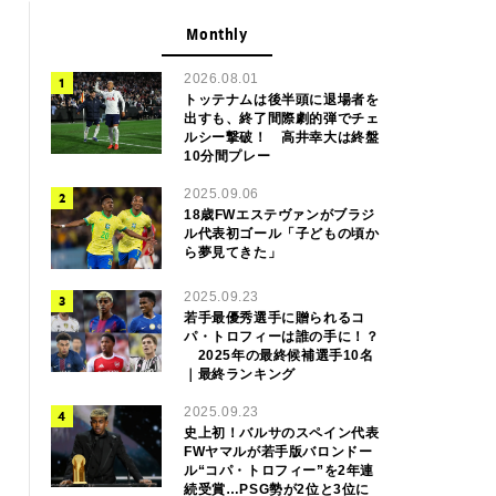
Monthly
2026.08.01
トッテナムは後半頭に退場者を
出すも、終了間際劇的弾でチェ
ルシー撃破！ 高井幸大は終盤
10分間プレー
2025.09.06
18歳FWエステヴァンがブラジ
ル代表初ゴール「子どもの頃か
ら夢見てきた」
2025.09.23
若手最優秀選手に贈られるコ
パ・トロフィーは誰の手に！？
2025年の最終候補選手10名
｜最終ランキング
2025.09.23
史上初！バルサのスペイン代表
FWヤマルが若手版バロンドー
ル“コパ・トロフィー”を2年連
続受賞…PSG勢が2位と3位に