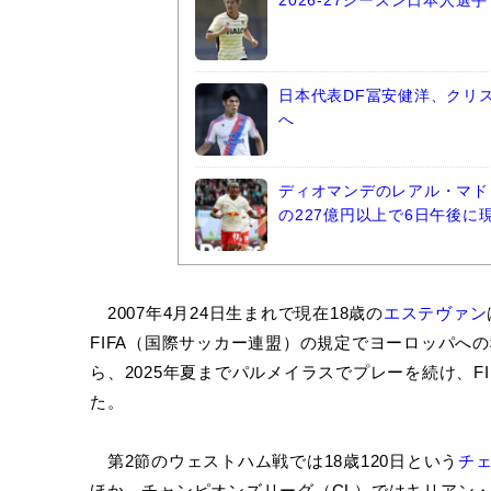
2026-27シーズン日本人
日本代表DF冨安健洋、クリ
へ
ディオマンデのレアル・マド
の227億円以上で6日午後に
2007年4月24日生まれで現在18歳の
エステヴァン
FIFA（国際サッカー連盟）の規定でヨーロッパへ
ら、2025年夏までパルメイラスでプレーを続け、FI
た。
第2節のウェストハム戦では18歳120日という
チ
ほか、チャンピオンズリーグ（CL）ではキリアン・エ