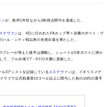
ァン
が、欧州1年目ながら2桁得点関与を達成した。
ステヴァン
は、4日に行われたFAカップ準々決勝のポート・ヴ
回戦のハル・シティ戦以来の先発出場を果たした。
のプレーが増えた後半は躍動し、シュートが2本ポストに弾か
して、フル出場で7－0での大勝に貢献した。
ール3アシストを記録している
エステヴァン
は、イギリスメデ
のクラブで公式戦通算10ゴール以上に関与した初の10代の選手