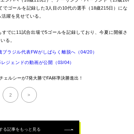
でゴールを記録した3人目の10代の選手（18歳215日）にな
る活躍を見せている。
すでに11試合出場で5ゴールを記録しており、今夏に開催さ
ている。
ブラジル代表FWがしばらく離脱へ（04/20）
ジェンドの動画が公開（03/04）
チェルシーが7発大勝でFA杯準決勝進出！
2
>
する記事をもっと見る