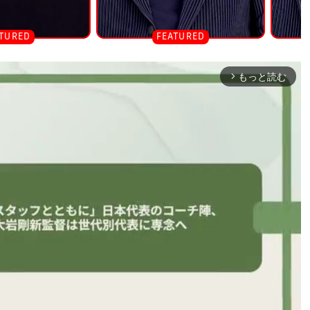
もっと読む
arrow_forward_ios