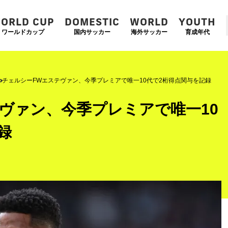
ORLD CUP
DOMESTIC
WORLD
YOUTH
ワールドカップ
国内サッカー
海外サッカー
育成年代
チェルシーFWエステヴァン、今季プレミアで唯一10代で2桁得点関与を記録
ヴァン、今季プレミアで唯一10
録