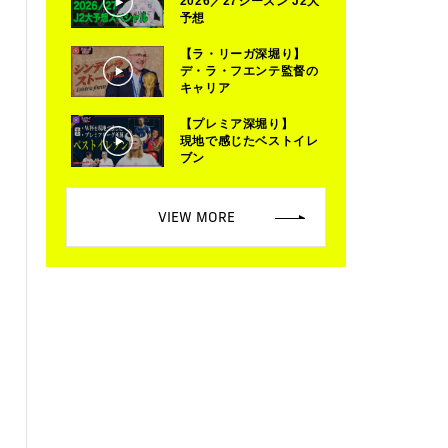
2026／27シーズン J2大
予想
【ラ・リーガ深堀り】
デ・ラ・フエンテ監督の
キャリア
【プレミア深堀り】
現地で感じたベストイレ
ブン
VIEW MORE