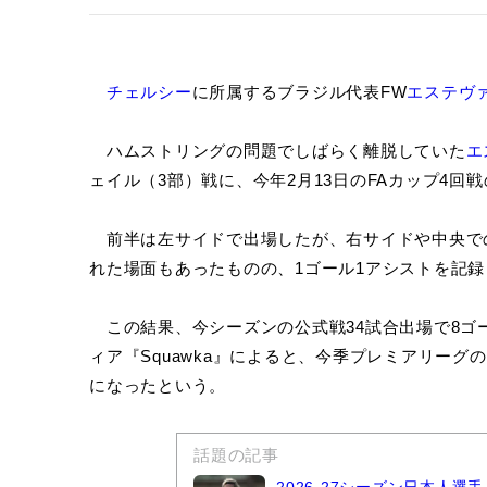
チェルシー
に所属するブラジル代表FW
エステヴ
ハムストリングの問題でしばらく離脱していた
エ
ェイル（3部）戦に、今年2月13日のFAカップ4
前半は左サイドで出場したが、右サイドや中央で
れた場面もあったものの、1ゴール1アシストを記録
この結果、今シーズンの公式戦34試合出場で8ゴ
ィア『Squawka』によると、今季プレミアリーグ
になったという。
話題の記事