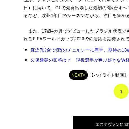
日）に続いて、CLで先発出場した最初の3試合すべて
るなど、欧州1年目のシーズンながら、注目を集め
また、17歳4カ月でデビューしたブラジル代表でも
れるFIFAワールドカップ2026での活躍も期待され
エ
直近7試合で6敗のチェルシーに痛手…期待の18歳
ス
テ
久保建英の回答は？ 現役選手が選ぶ好きなW杯レ
ヴ
ァ
NEXT>
【ハイライト動画】
ン
の
関
1
連
記
事
エステヴァン
に関