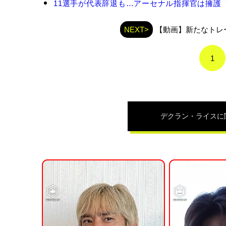
ラ
11選手が代表辞退も…アーセナル指揮官は擁護「
ン・
ラ
NEXT>
【動画】新たなトレ
イ
ス
の
1
関
連
記
事
デクラン・ライス
に