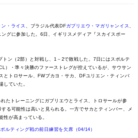
ラン・ライス
、ブラジル代表DF
ガブリエウ・マガリャンイス
、
ニングに参加した。6日、イギリスメディア『スカイスポー
プトン（2部）と対戦し、1－2で敗戦した。7日にはスポルテ
CL）・準々決勝のファーストレグが控えているが、サウサン
スとトロサール、FWブカヨ・サカ、DFユリエン・ティンバ
場していた。
行われたトレーニングにガブリエウとライス、トロサールが参
帰する可能性は高いと見られる。一方でサカとティンバー、メ
能性が高まっている。
ポルティング戦の前日練習を欠席（04/14）