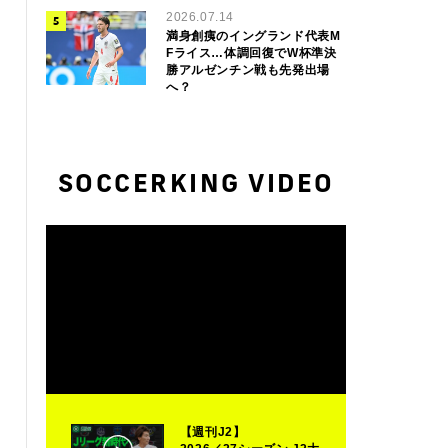
2026.07.14
満身創痍のイングランド代表M
Fライス…体調回復でW杯準決
勝アルゼンチン戦も先発出場
へ？
SOCCERKING VIDEO
【週刊J2】