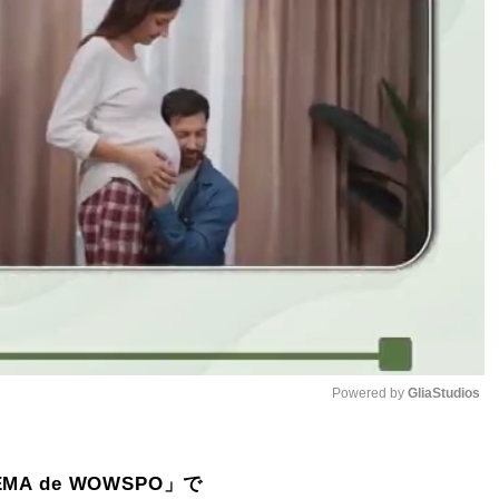
Powered by 
GliaStudios
Mute
MA de WOWSPO」で