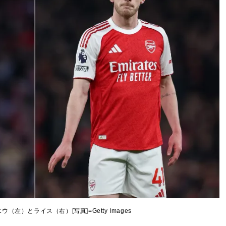
左）とライス（右）[写真]=Getty Images