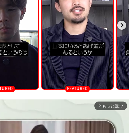
もっと読む
arrow_forward_ios