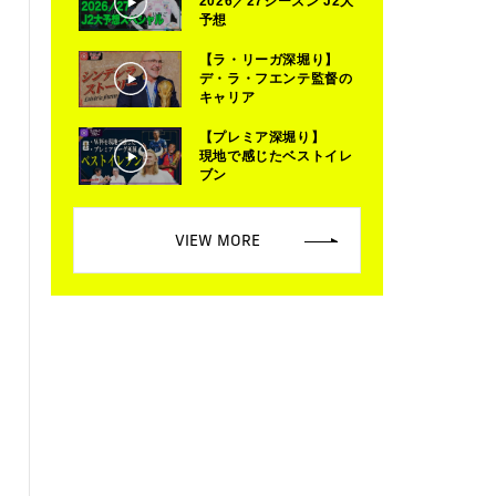
2026／27シーズン J2大
予想
【ラ・リーガ深堀り】
デ・ラ・フエンテ監督の
キャリア
【プレミア深堀り】
現地で感じたベストイレ
ブン
VIEW MORE