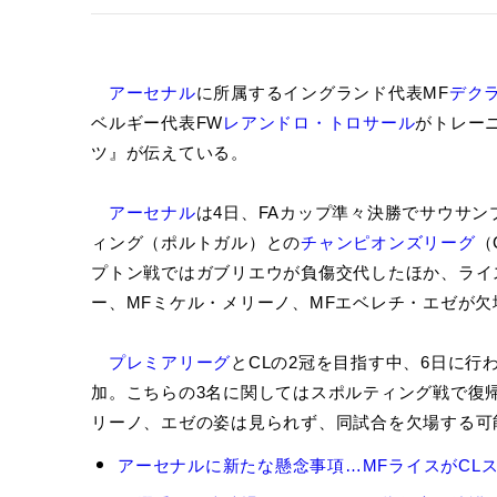
アーセナル
に所属するイングランド代表MF
デク
ベルギー代表FW
レアンドロ・トロサール
がトレー
ツ』が伝えている。
アーセナル
は4日、FAカップ準々決勝でサウサン
ィング（ポルトガル）との
チャンピオンズリーグ
（
プトン戦ではガブリエウが負傷交代したほか、ライ
ー、MFミケル・メリーノ、MFエベレチ・エゼが欠
プレミアリーグ
とCLの2冠を目指す中、6日に
加。こちらの3名に関してはスポルティング戦で復
リーノ、エゼの姿は見られず、同試合を欠場する可
デ
アーセナルに新たな懸念事項…MFライスがCLス
ク