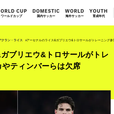
ORLD CUP
DOMESTIC
WORLD
YOUTH
ワールドカップ
国内サッカー
海外サッカー
育成年代
デクラン・ライス
アーセナルのライス&ガブリエウ&トロサールがトレーニング参
&ガブリエウ&トロサールがトレ
カやティンバーらは欠席