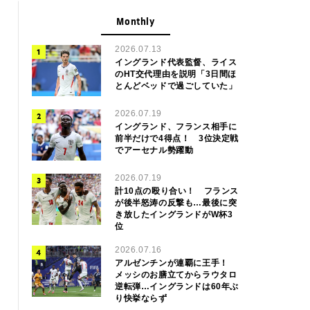
Monthly
2026.07.13
イングランド代表監督、ライス
のHT交代理由を説明「3日間ほ
とんどベッドで過ごしていた」
2026.07.19
イングランド、フランス相手に
前半だけで4得点！ 3位決定戦
でアーセナル勢躍動
2026.07.19
計10点の殴り合い！ フランス
が後半怒涛の反撃も…最後に突
き放したイングランドがW杯3
位
2026.07.16
アルゼンチンが連覇に王手！
メッシのお膳立てからラウタロ
逆転弾…イングランドは60年ぶ
り快挙ならず