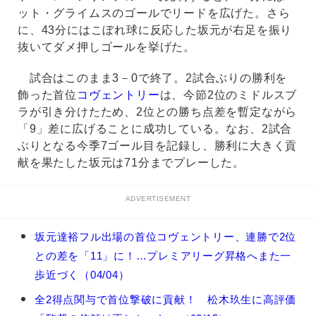
ット・グライムスのゴールでリードを広げた。さら
に、43分にはこぼれ球に反応した坂元が右足を振り
抜いてダメ押しゴールを挙げた。
試合はこのまま3－0で終了。2試合ぶりの勝利を
飾った首位
コヴェントリー
は、今節2位のミドルスブ
ラが引き分けたため、2位との勝ち点差を暫定ながら
「9」差に広げることに成功している。なお、2試合
ぶりとなる今季7ゴール目を記録し、勝利に大きく貢
献を果たした坂元は71分までプレーした。
ADVERTISEMENT
坂
坂元達裕フル出場の首位コヴェントリー、連勝で2位
元
との差を「11」に！…プレミアリーグ昇格へまた一
達
裕
歩近づく（04/04）
の
全2得点関与で首位撃破に貢献！ 松木玖生に高評価
関