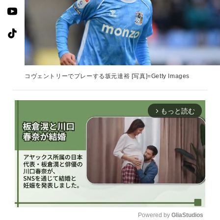
コヴェントリーでプレーする坂元達裕 [写真]=Getty Images
もっと読む
arrow_forward_ios
Powered by 
GliaStudios