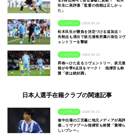
全2得点関与で首位撃破に貢献！ 松木
玖生に高評価「監督の信頼は正しかっ
た」
イングランド
2026.03.14
松木玖生が勝負を決定づける追加点！
先制点も演出で坂元達裕所属の首位コヴ
ェントリーを撃破
イングランド
2026.03.12
昇格へひた走るコヴェントリー、坂元達
裕が今季6点目をマーク！ 指揮官も称
賛「彼は絶好調」
日本人選手在籍クラブの関連記事
イングランド
2026.03.22
途中出場の三笘薫に地元メディアが高評
価…リヴァプール指揮官も称賛「素晴ら
しいプレー」