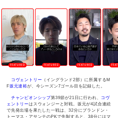
U
n
m
u
t
e
コヴェントリー
（イングランド2部）に所属するM
F
坂元達裕
が、今シーズン7ゴール目を記録した。
チャンピオンシップ
第39節が21日に行われ、
コヴ
ェントリー
はスウォンジーと対戦。坂元が4試合連続
で先発出場を果たした一戦は、32分にブランドン・
トーマス・アサンテのPKで先制すると、38分にはマ