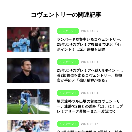
コヴェントリーの関連記事
イングランド
2026.04.07
ランパード監督率いるコヴェントリー、
25年ぶりのプレミア復帰まであと「4」
ポイント！…坂元達裕も活躍
イングランド
2026.04.04
25年ぶりのプレミアへ残り8ポイント…
英2部首位を走るコヴェントリー、指揮
官が手応え「強い精神がある」
イングランド
2026.04.04
坂元達裕フル出場の首位コヴェントリ
ー、連勝で2位との差を「11」に！…プ
レミアリーグ昇格へまた一歩近づく
イングランド
2026.03.15