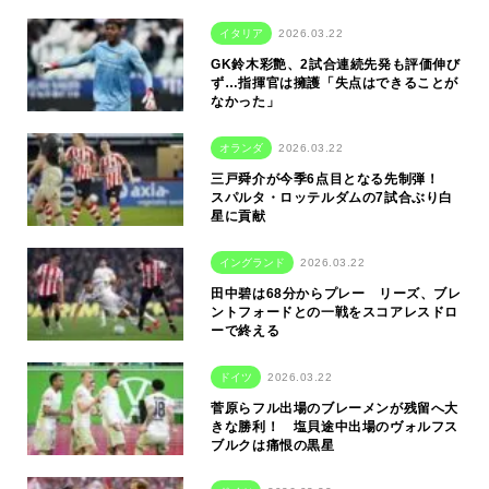
イタリア
2026.03.22
GK鈴木彩艶、2試合連続先発も評価伸び
ず…指揮官は擁護「失点はできることが
なかった」
オランダ
2026.03.22
三戸舜介が今季6点目となる先制弾！
スパルタ・ロッテルダムの7試合ぶり白
星に貢献
イングランド
2026.03.22
田中碧は68分からプレー リーズ、ブレ
ントフォードとの一戦をスコアレスドロ
ーで終える
ドイツ
2026.03.22
菅原らフル出場のブレーメンが残留へ大
きな勝利！ 塩貝途中出場のヴォルフス
ブルクは痛恨の黒星