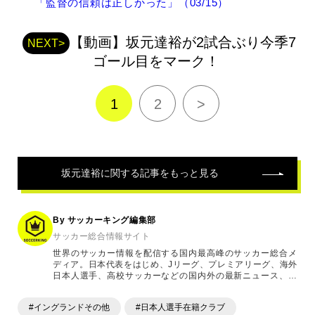
連
「監督の信頼は正しかった」（03/15）
記
事
【動画】坂元達裕が2試合ぶり今季7
NEXT>
ゴール目をマーク！
1
2
>
坂元達裕
に関する記事をもっと見る
By サッカーキング編集部
サッカー総合情報サイト
世界のサッカー情報を配信する国内最高峰のサッカー総合メ
ディア。日本代表をはじめ、Jリーグ、プレミアリーグ、海外
日本人選手、高校サッカーなどの国内外の最新ニュース、コ
ラム、選手インタビュー、試合結果速報、ゲーム、ショッピ
ングといったサッカーにまつわるあらゆる情報を提供してい
#イングランドその他
#日本人選手在籍クラブ
ます。「X」「Instagram」「YouTube」「TikTok」など、