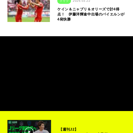
ドイツ
2026.03.22
ケイン＆ニャブリ＆オリーズで計4得
点！ 伊藤洋輝途中出場のバイエルンが
4発快勝
【週刊J2】