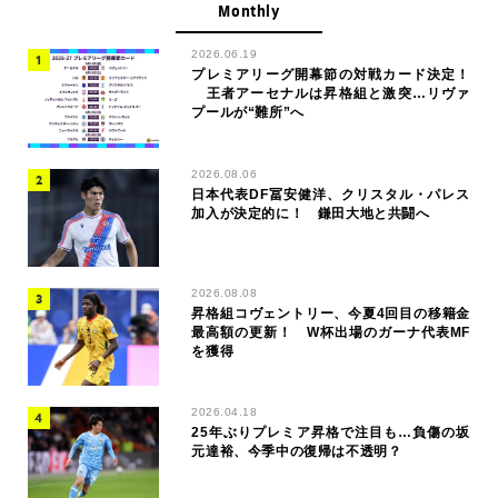
Monthly
2026.06.19
プレミアリーグ開幕節の対戦カード決定！
王者アーセナルは昇格組と激突…リヴァ
プールが“難所”へ
2026.08.06
日本代表DF冨安健洋、クリスタル・パレス
加入が決定的に！ 鎌田大地と共闘へ
2026.08.08
昇格組コヴェントリー、今夏4回目の移籍金
最高額の更新！ W杯出場のガーナ代表MF
を獲得
2026.04.18
25年ぶりプレミア昇格で注目も…負傷の坂
元達裕、今季中の復帰は不透明？