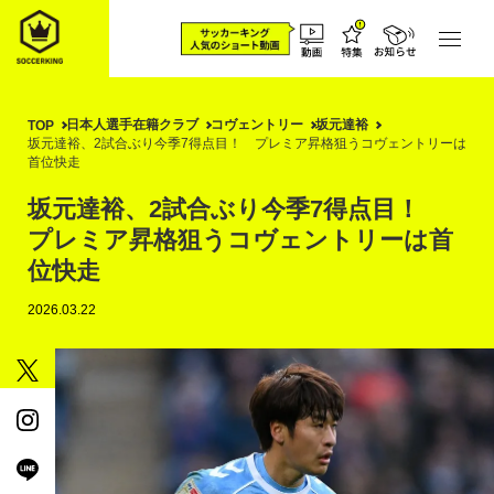
日本人選手在籍クラブ
コヴェントリー
坂元達裕
TOP
坂元達裕、2試合ぶり今季7得点目！ プレミア昇格狙うコヴェントリーは
首位快走
坂元達裕、2試合ぶり今季7得点目！
プレミア昇格狙うコヴェントリーは首
位快走
2026.03.22