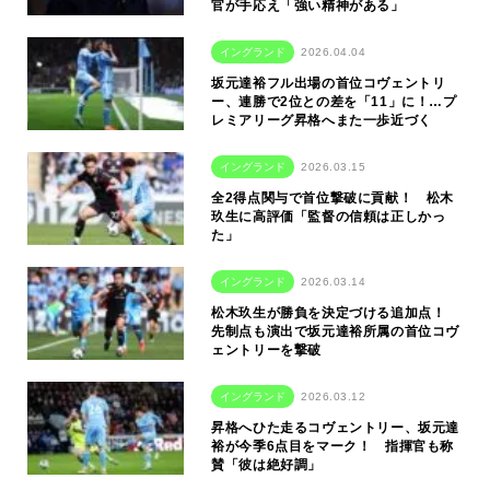
官が手応え「強い精神がある」
イングランド
2026.04.04
坂元達裕フル出場の首位コヴェントリ
ー、連勝で2位との差を「11」に！…プ
レミアリーグ昇格へまた一歩近づく
イングランド
2026.03.15
全2得点関与で首位撃破に貢献！ 松木
玖生に高評価「監督の信頼は正しかっ
た」
イングランド
2026.03.14
松木玖生が勝負を決定づける追加点！
先制点も演出で坂元達裕所属の首位コヴ
ェントリーを撃破
イングランド
2026.03.12
昇格へひた走るコヴェントリー、坂元達
裕が今季6点目をマーク！ 指揮官も称
賛「彼は絶好調」