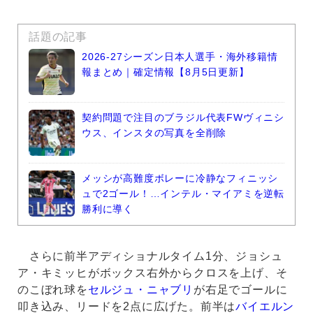
話題の記事
2026-27シーズン日本人選手・海外移籍情
報まとめ｜確定情報【8月5日更新】
契約問題で注目のブラジル代表FWヴィニシ
ウス、インスタの写真を全削除
メッシが高難度ボレーに冷静なフィニッシ
ュで2ゴール！…インテル・マイアミを逆転
勝利に導く
さらに前半アディショナルタイム1分、ジョシュ
ア・キミッヒがボックス右外からクロスを上げ、そ
のこぼれ球を
セルジュ・ニャブリ
が右足でゴールに
叩き込み、リードを2点に広げた。前半は
バイエルン