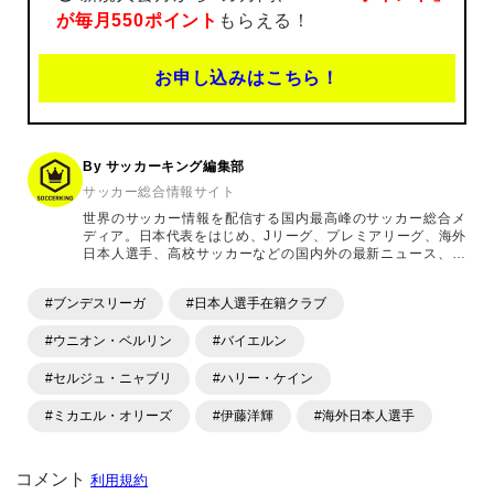
が毎月550ポイント
もらえる！
お申し込みはこちら！
By サッカーキング編集部
サッカー総合情報サイト
世界のサッカー情報を配信する国内最高峰のサッカー総合メ
ディア。日本代表をはじめ、Jリーグ、プレミアリーグ、海外
日本人選手、高校サッカーなどの国内外の最新ニュース、コ
ラム、選手インタビュー、試合結果速報、ゲーム、ショッピ
ングといったサッカーにまつわるあらゆる情報を提供してい
#ブンデスリーガ
#日本人選手在籍クラブ
ます。「X」「Instagram」「YouTube」「TikTok」など、
各種SNSサービスも充実したコンテンツを発信中。
#ウニオン・ベルリン
#バイエルン
#セルジュ・ニャブリ
#ハリー・ケイン
#ミカエル・オリーズ
#伊藤洋輝
#海外日本人選手