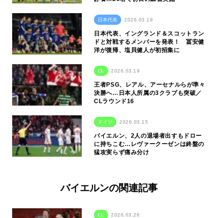
日本代表
2026.03.19
日本代表、イングランド＆スコットラン
ドと対戦するメンバーを発表！ 冨安健
洋が復帰、塩貝健人が初招集に
CL
2026.03.19
王者PSG、レアル、アーセナルらが準々
決勝へ…日本人所属の3クラブも突破／
CLラウンド16
ドイツ
2026.03.15
バイエルン、2人の退場者出すもドロー
に持ちこむ…レヴァークーゼンは終盤の
猛攻実らず痛み分け
バイエルンの関連記事
CL
2026.03.26