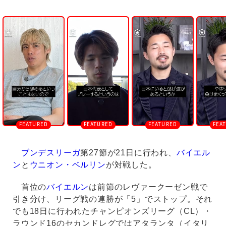
U
n
m
u
t
e
ブンデスリーガ
第27節が21日に行われ、
バイエル
ン
と
ウニオン・ベルリン
が対戦した。
首位の
バイエルン
は前節のレヴァークーゼン戦で
引き分け、リーグ戦の連勝が「5」でストップ。それ
でも18日に行われたチャンピオンズリーグ（CL）・
ラウンド16のセカンドレグではアタランタ（イタリ