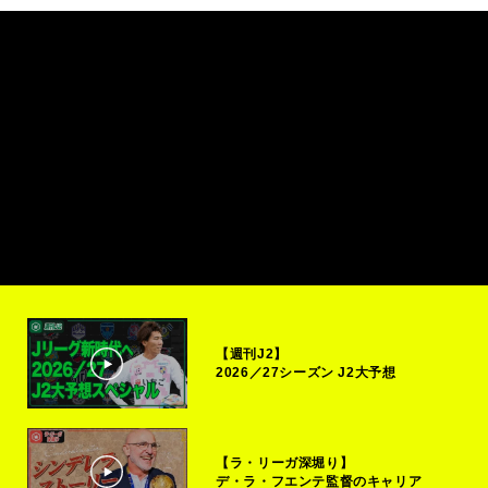
【週刊J2】
2026／27シーズン J2大予想
【ラ・リーガ深堀り】
デ・ラ・フエンテ監督のキャリア