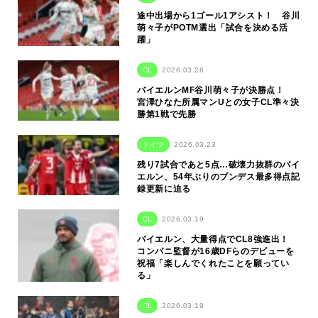
途中出場から1ゴール1アシスト！ 谷川
萌々子がPOTM選出「試合を決める活
躍」
CL
2026.03.26
バイエルンMF谷川萌々子が決勝点！
宮澤ひなた所属マンUとの女子CL準々決
勝第1戦で先勝
ドイツ
2026.03.23
残り7試合であと5点…破壊力抜群のバイ
エルン、54年ぶりのブンデス最多得点記
録更新に迫る
CL
2026.03.19
バイエルン、大量得点でCL8強進出！
コンパニ監督が16歳DFらのデビューを
祝福「楽しんでくれたことを願ってい
る」
CL
2026.03.19