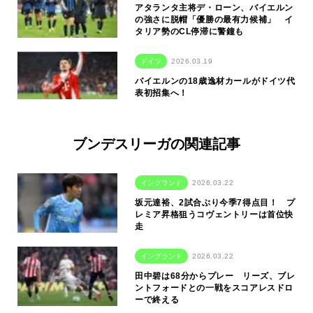
アタランタ主将デ・ローン、バイエルン
の強さに脱帽「優勝の最有力候補」 イ
タリア勢のCL停滞に警鐘も
ドイツ
2026.03.19
バイエルンの18歳逸材カールがドイツ代
表初招集へ！
ブンデスリーガの関連記事
イングランド
2026.03.22
坂元達裕、2試合ぶり今季7得点目！ プ
レミア昇格狙うコヴェントリーは首位快
走
イングランド
2026.03.22
田中碧は68分からプレー リーズ、ブレ
ントフォードとの一戦をスコアレスドロ
ーで終える