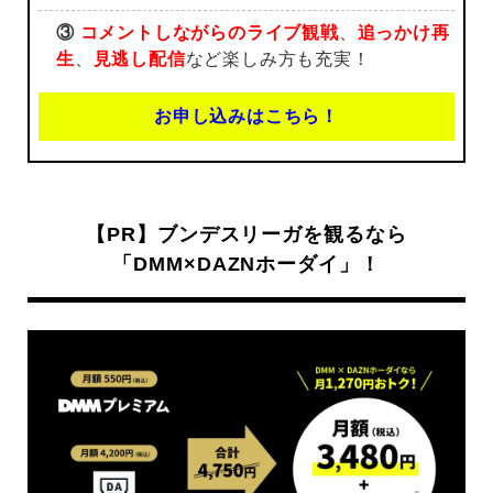
③
コメントしながらのライブ観戦
、
追っかけ再
生
、
見逃し配信
など楽しみ方も充実！
お申し込みはこちら！
【PR】ブンデスリーガを観るなら
「DMM×DAZNホーダイ」！