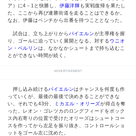
ア）に4－1と快勝し、
伊藤洋輝
も実戦復帰を果たし
た。ここから再び連勝街道を走ることはできるか。
なお、伊藤はベンチから出番を待つこととなった。
試合は、立ち上がりから
バイエルン
が主導権を握
り、ゴールに迫っていく展開となる。対する
ウニオ
ン・ベルリン
は、なかなかシュートまで持ち込むこ
とができない時間が続く。
ADVERTISEMENT
押し込み続ける
バイエルン
はチャンスを何度も作
っていくが、最後の最後で決めきることができな
い。それでも43分、
ミカエル・オリーズ
が得点を奪
った。レオン・ゴレツカのロングフィードをボック
ス内右寄りの位置で受けたオリーズはシュートコー
スを作ってから左足を振り抜き、コントロールショ
ットをゴール左に沈めた。