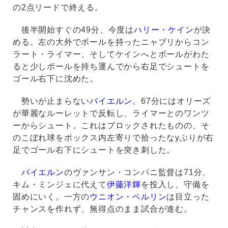
の2点リードで終える。
後半開始すぐの49分、今度は
ハリー・ケイン
が決
める。左の大外でボールを持ったニャブリからコン
ラート・ライマー、そしてケインへとボールがわた
ると少しボールを持ち運んでから右足でシュートを
ゴール右下に沈めた。
勢いが止まらない
バイエルン
。67分にはオリーズ
が華麗なルーレットで反転し、ライマーとのワンツ
ーからシュート。これはブロックされたものの、そ
のこぼれ球をボックス内左寄りで拾ったなyぶりが右
足でゴール右下にシュートを突き刺した。
バイエルン
のヴァンサン・コンパニ監督は71分、
キム・ミンジェに代えて
伊藤洋輝
を投入し、守備を
固めにいく。一方の
ウニオン・ベルリン
は目立った
チャンスを作れず、無得点のまま試合が進む。