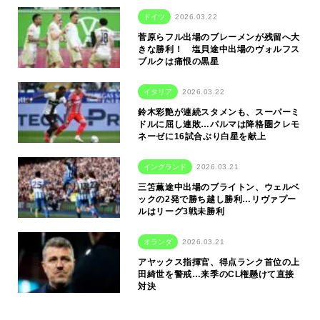
ドイツ
2026.03.22
菅原らフル出場のブレーメンが残留へ大
きな勝利！ 塩貝途中出場のヴォルフス
ブルクは痛恨の黒星
イタリア
2026.03.22
鈴木彩艶が連続スタメンも、スーパーミ
ドルに屈し連敗…パルマは降格圏クレモ
ネーゼに16試合ぶり白星を献上
イングランド
2026.03.21
三笘薫途中出場のブライトン、ウェルベ
ックの2発で勝ち越し勝利…リヴァプー
ルはリーグ3戦未勝利
オランダ
2026.03.21
アヤックス指揮官、得点ランク首位の上
田綺世を警戒…来季のCL権懸けて直接
対決