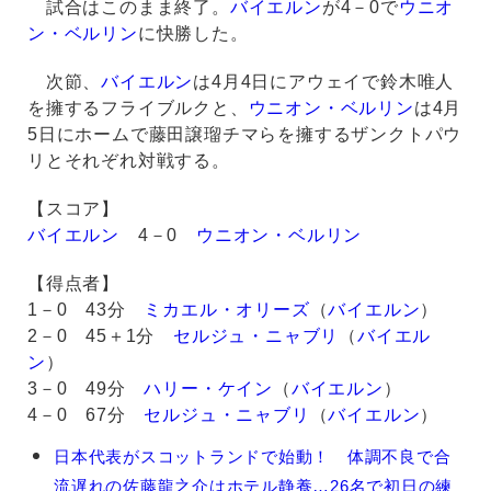
試合はこのまま終了。
バイエルン
が4－0で
ウニオ
ン・ベルリン
に快勝した。
次節、
バイエルン
は4月4日にアウェイで鈴木唯人
を擁するフライブルクと、
ウニオン・ベルリン
は4月
5日にホームで藤田譲瑠チマらを擁するザンクトパウ
リとそれぞれ対戦する。
【スコア】
バイエルン
4－0
ウニオン・ベルリン
【得点者】
1－0 43分
ミカエル・オリーズ
（
バイエルン
）
2－0 45＋1分
セルジュ・ニャブリ
（
バイエル
ン
）
3－0 49分
ハリー・ケイン
（
バイエルン
）
4－0 67分
セルジュ・ニャブリ
（
バイエルン
）
伊
日本代表がスコットランドで始動！ 体調不良で合
藤
流遅れの佐藤龍之介はホテル静養…26名で初日の練