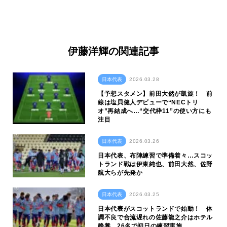
伊藤洋輝の関連記事
日本代表
2026.03.28
【予想スタメン】前田大然が凱旋！ 前
線は塩貝健人デビューで“NECトリ
オ”再結成へ…“交代枠11”の使い方にも
注目
日本代表
2026.03.26
日本代表、布陣練習で準備着々…スコッ
トランド戦は伊東純也、前田大然、佐野
航大らが先発か
日本代表
2026.03.25
日本代表がスコットランドで始動！ 体
調不良で合流遅れの佐藤龍之介はホテル
静養…26名で初日の練習実施