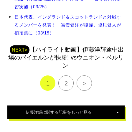
洋
輝
習実施（03/25）
の
日本代表、イングランド＆スコットランドと対戦す
関
連
るメンバーを発表！ 冨安健洋が復帰、塩貝健人が
記
初招集に（03/19）
事
【ハイライト動画】伊藤洋輝途中出
NEXT>
場のバイエルンが快勝! vsウニオン・ベルリ
ン
1
2
>
伊藤洋輝
に関する記事をもっと見る