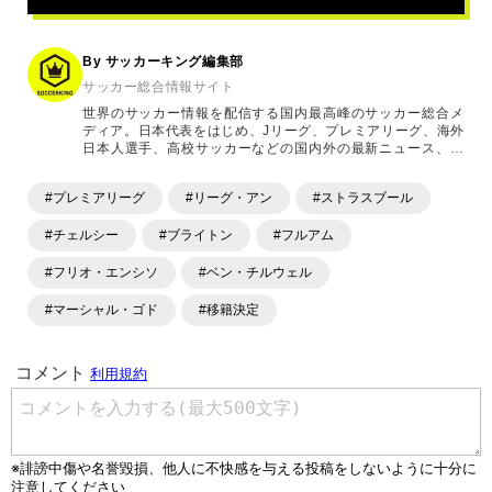
連
記
事
By サッカーキング編集部
サッカー総合情報サイト
世界のサッカー情報を配信する国内最高峰のサッカー総合メ
ディア。日本代表をはじめ、Jリーグ、プレミアリーグ、海外
日本人選手、高校サッカーなどの国内外の最新ニュース、コ
ラム、選手インタビュー、試合結果速報、ゲーム、ショッピ
ングといったサッカーにまつわるあらゆる情報を提供してい
#プレミアリーグ
#リーグ・アン
#ストラスブール
ます。「X」「Instagram」「YouTube」「TikTok」など、
各種SNSサービスも充実したコンテンツを発信中。
#チェルシー
#ブライトン
#フルアム
#フリオ・エンシソ
#ベン・チルウェル
#マーシャル・ゴド
#移籍決定