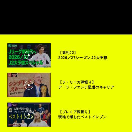
【週刊J2】
2026／27シーズン J2大予想
【ラ・リーガ深堀り】
デ・ラ・フエンテ監督のキャリア
【プレミア深堀り】
現地で感じたベストイレブン