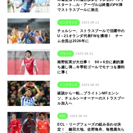
スタート…ル・アーヴルは終盤のPK弾
でストラスブールに敗北
イングランド
2025.09.12
チェルシー、ストラスブールで活躍中の
U－21オランダ代表FWを獲得！ チー
ム合流は2026年に
フランス
2025.09.01
南野拓実が大仕事！ 90＋6分に劇的勝
ち越し弾…今季初ゴールでモナコを勝利
に導く
イングランド
2025.08.30
破談から一転…ブライトンMFエンシ
ソ、チェルシーオーナーのストラスブー
ル加入へ
ECL
2025.08.30
ECL・リーグフェーズの組み合わせ決
定！ 鎌田大地、佐野海舟、毎熊晟矢ら