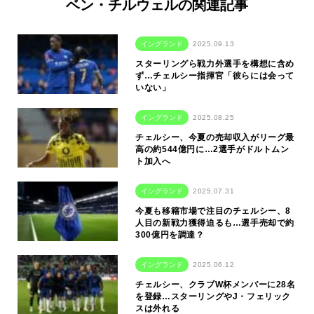
ベン・チルウェルの関連記事
イングランド
2025.09.13
スターリングら戦力外選手を構想に含め
ず…チェルシー指揮官「彼らには会って
いない」
イングランド
2025.08.25
チェルシー、今夏の売却収入がリーグ最
高の約544億円に…2選手がドルトムン
ト加入へ
イングランド
2025.07.31
今夏も移籍市場で注目のチェルシー、8
人目の新戦力獲得迫るも…選手売却で約
300億円を調達？
イングランド
2025.06.12
チェルシー、クラブW杯メンバーに28名
を登録…スターリングやJ・フェリック
スは外れる