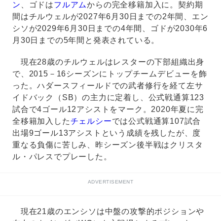
ン
、ゴドは
フルアム
からの完全移籍加入に。契約期
間はチルウェルが2027年6月30日までの2年間、エン
シソが2029年6月30日までの4年間、ゴドが2030年6
月30日までの5年間と発表されている。
現在28歳のチルウェルはレスターの下部組織出身
で、2015－16シーズンにトップチームデビューを飾
った。ハダースフィールドでの武者修行を経て左サ
イドバック（SB）の主力に定着し、公式戦通算123
試合で4ゴール12アシストをマーク。2020年夏に完
全移籍加入した
チェルシー
では公式戦通算107試合
出場9ゴール13アシストという成績を残したが、度
重なる負傷に苦しみ、昨シーズン後半戦はクリスタ
ル・パレスでプレーした。
ADVERTISEMENT
現在21歳のエンシソは中盤の攻撃的ポジションや