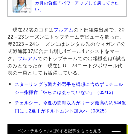
カ月の負傷「パワーアップして戻ってきた
い」
現在22歳のゴドは
フルアム
の下部組織出身で、20
22－23シーズンにトップチームデビューを飾った。
翌2023－24シーズンにはレンタル先のウィガンで公
式戦通算37試合に出場し4ゴール4アシストをマー
ク。
フルアム
でのトップチームでの出場機会は6試合
のみとなったが、現在はU－23コートジボワール代
表の一員としても活躍している。
ベ
スターリングら戦力外選手を構想に含めず…チェル
ン・
シー指揮官「彼らには会っていない」（09/13）
チ
ル
チェルシー、今夏の売却収入がリーグ最高の約544億
ウ
円に…2選手がドルトムント加入へ（08/25）
ェ
ル
の
関
ベン・チルウェル
に関する記事をもっと見る