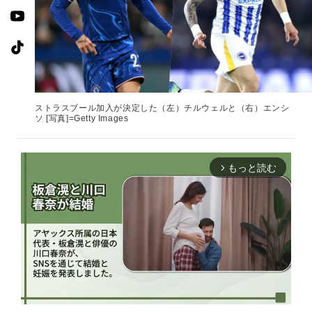
ストラスブール加入が決定した（左）チルウェルと（右）エンシ
ソ [写真]=Getty Images
もっと読む
arrow_forward_ios