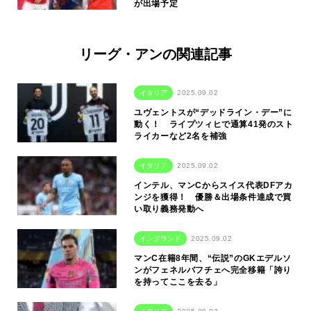
が出場予定
リーグ・アンの関連記事
イタリア
2025.09.02
ユヴェントスが“デッドライン・デー”に
動く！ ライプツィヒで通算41発のスト
ライカーなど2名を補強
イタリア
2025.09.02
インテル、マンCからスイス代表DFアカ
ンジを獲得！ 優勝＆出場条件達成で買
い取り義務発動へ
イングランド
2025.09.02
マンC在籍8年間、“伝説”のGKエデルソ
ンがフェネルバフチェへ完全移籍「誇り
を持ってここを去る」