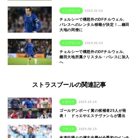
イングランド
2025.02.04
チェルシーで構想外のDFチルウェル、
パレスへのレンタル移籍が決定！…鎌田
大地の同僚に
イングランド
2025.02.03
チェルシーで構想外のDFチルウェル、
鎌田大地所属クリスタル・パレスに加入
へ
ストラスブールの関連記事
イタリア
2025.10.16
ゴールデンボーイ賞の候補者25人が発
表！ ドゥエやエステヴァンらが選出
フランス
2025.09.15
米遠征帰りの瀬古歩夢が今季初のベンチ