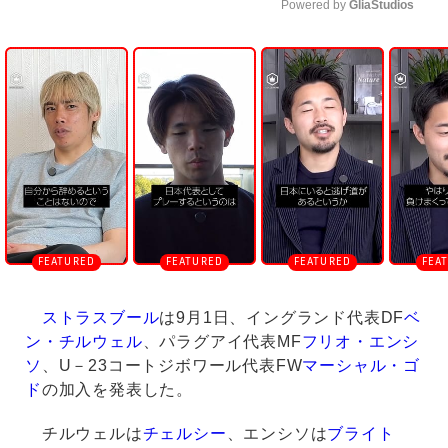
Powered by 
GliaStudios
U
n
m
u
t
e
ストラスブール
は9月1日、イングランド代表DF
ベ
ン・チルウェル
、パラグアイ代表MF
フリオ・エンシ
ソ
、U－23コートジボワール代表FW
マーシャル・ゴ
ド
の加入を発表した。
チルウェルは
チェルシー
、エンシソは
ブライト