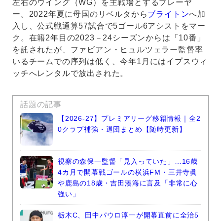
左右のウイング（WG）を主戦場とするプレーヤ
ー。2022年夏に母国のリベルタから
ブライトン
へ加
入し、公式戦通算57試合で5ゴール6アシストをマー
ク。在籍2年目の2023－24シーズンからは「10番」
を託されたが、ファビアン・ヒュルツェラー監督率
いるチームでの序列は低く、今年1月にはイプスウィ
ッチへレンタルで放出された。
話題の記事
【2026-27】プレミアリーグ移籍情報｜全2
0クラブ補強・退団まとめ【随時更新】
視察の森保一監督「見入っていた」…16歳
4カ月で開幕戦ゴールの横浜FM・三井寺眞
や鹿島の18歳・吉田湊海に言及「非常に心
強い」
栃木C、田中パウロ淳一が開幕直前に全治5