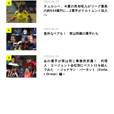
2025.08.25
チェルシー、今夏の売却収入がリーグ最高
の約544億円に…2選手がドルトムント加入
へ
2020.04.27
意外なペアも！ 実は同郷の選手たち
2020.01.22
あの選手が実は同じ事務所所属！ 代理
人・エージェント会社別にベスト11を組ん
でみた ～ジョナサン・バーネット（Stella
r Group）編～