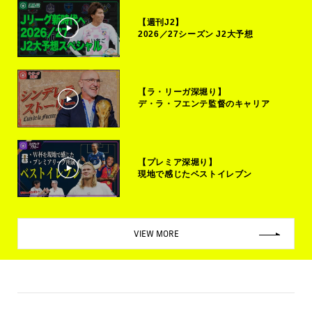
【週刊J2】
2026／27シーズン J2大予想
【ラ・リーガ深堀り】
デ・ラ・フエンテ監督のキャリア
【プレミア深堀り】
現地で感じたベストイレブン
VIEW MORE