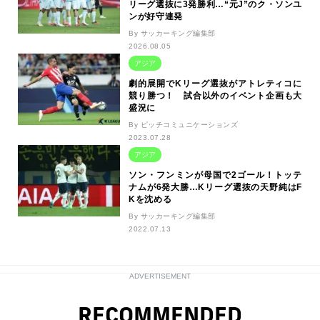
リーグ選抜に3発勝利…“元J”のク・ソンユ
ンが好守連発
By サッカーキング編集部
2026.08.05
アジア
劇的展開でKリーグ選抜がアトレティコに
競り勝つ！ 試合以外のイベント企画も大
盛況に
By ピッチコミュニケーションズ
2023.07.28
アジア
ソン・フンミンが母国で2ゴール！トッテ
ナムが6発大勝…Kリーグ選抜の天野純はF
Kを沈める
By サッカーキング編集部
2022.07.13
ADVERTISEMENT
RECOMMENDED