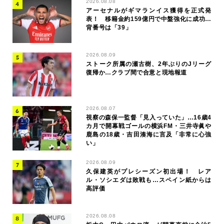
2026.08.08
アーセナルがギマランイス獲得を正式発
表！ 移籍金約159億円で中盤強化に成功…
背番号は「39」
2026.08.09
ストーク所属の瀬古樹、2年ぶりのJリーグ
復帰か…クラブ間で合意と現地報道
2026.08.07
視察の森保一監督「見入っていた」…16歳4
カ月で開幕戦ゴールの横浜FM・三井寺眞や
鹿島の18歳・吉田湊海に言及「非常に心強
い」
2026.08.09
久保建英がプレシーズン初出場！ レア
ル・ソシエダは敗戦も…スペイン紙からは
高評価
2026.08.08