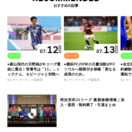
おすすめの記事
12
13
2022
2022
07.
07.
アジア
Jリーグ
アジア
●蔚山現代の天野純がKリーグ選
●横浜FCのFW小川慶治朗がFC
●全北
抜に選出！背番号は「11」…ト
ソウルへ期限付き移籍「更なる
約解除
ッテナム、セビージャと対戦へ
成長のため」
運転で
By サッカーキング編集部
By サッカーキング編集部
By サ
明治安田J1リーグ 最新移籍情報｜加
入・退団・契約満了・引退まとめ