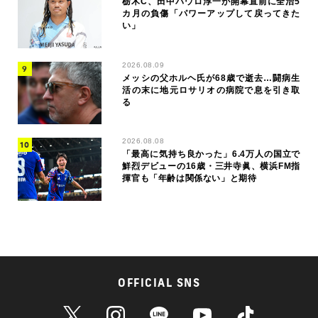
栃木C、田中パウロ淳一が開幕直前に全治5
カ月の負傷「パワーアップして戻ってきた
い」
2026.08.09
メッシの父ホルヘ氏が68歳で逝去…闘病生
活の末に地元ロサリオの病院で息を引き取
る
2026.08.08
「最高に気持ち良かった」6.4万人の国立で
鮮烈デビューの16歳・三井寺眞、横浜FM指
揮官も「年齢は関係ない」と期待
OFFICIAL SNS