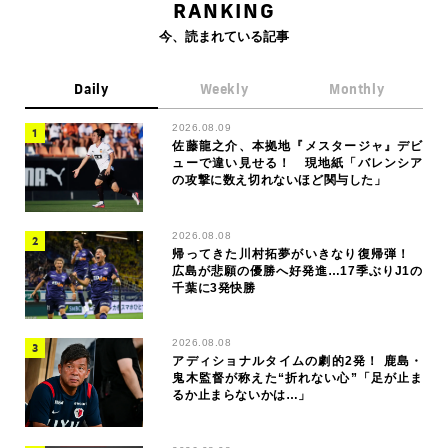
RANKING
今、読まれている記事
Daily
Weekly
Monthly
2026.08.09
佐藤龍之介、本拠地『メスタージャ』デビ
ューで違い見せる！ 現地紙「バレンシア
の攻撃に数え切れないほど関与した」
2026.08.08
帰ってきた川村拓夢がいきなり復帰弾！
広島が悲願の優勝へ好発進…17季ぶりJ1の
千葉に3発快勝
2026.08.08
アディショナルタイムの劇的2発！ 鹿島・
鬼木監督が称えた“折れない心”「足が止ま
るか止まらないかは…」