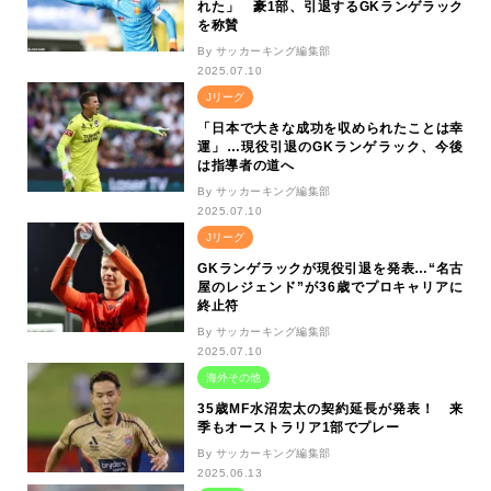
れた」 豪1部、引退するGKランゲラック
を称賛
By サッカーキング編集部
2025.07.10
Jリーグ
「日本で大きな成功を収められたことは幸
運」…現役引退のGKランゲラック、今後
は指導者の道へ
By サッカーキング編集部
2025.07.10
Jリーグ
GKランゲラックが現役引退を発表…“名古
屋のレジェンド”が36歳でプロキャリアに
終止符
By サッカーキング編集部
2025.07.10
海外その他
35歳MF水沼宏太の契約延長が発表！ 来
季もオーストラリア1部でプレー
By サッカーキング編集部
2025.06.13