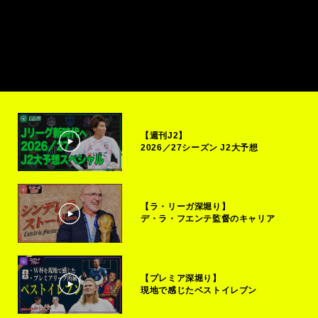
【週刊J2】
2026／27シーズン J2大予想
【ラ・リーガ深堀り】
デ・ラ・フエンテ監督のキャリア
【プレミア深堀り】
現地で感じたベストイレブン