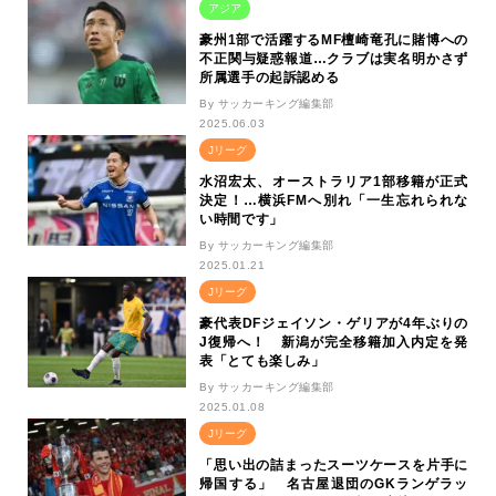
アジア
豪州1部で活躍するMF檀崎竜孔に賭博への
不正関与疑惑報道…クラブは実名明かさず
所属選手の起訴認める
By サッカーキング編集部
2025.06.03
Jリーグ
水沼宏太、オーストラリア1部移籍が正式
決定！…横浜FMへ別れ「一生忘れられな
い時間です」
By サッカーキング編集部
2025.01.21
Jリーグ
豪代表DFジェイソン・ゲリアが4年ぶりの
J復帰へ！ 新潟が完全移籍加入内定を発
表「とても楽しみ」
By サッカーキング編集部
2025.01.08
Jリーグ
「思い出の詰まったスーツケースを片手に
帰国する」 名古屋退団のGKランゲラッ