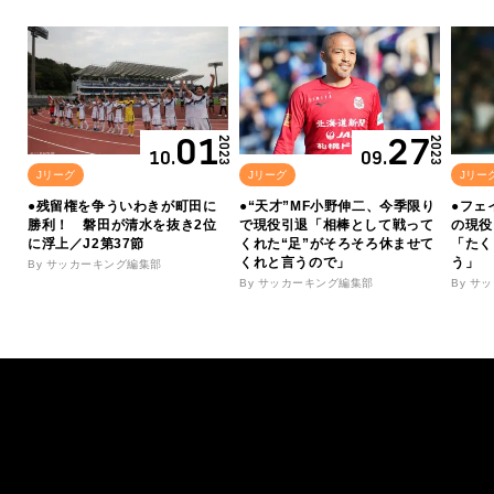
01
27
2023
2023
10.
09.
Jリーグ
Jリーグ
Jリー
●残留権を争ういわきが町田に
●“天才”MF小野伸二、今季限り
●フェ
勝利！ 磐田が清水を抜き2位
で現役引退「相棒として戦って
の現役
に浮上／J2第37節
くれた“足”がそろそろ休ませて
「たく
くれと言うので」
う」
By サッカーキング編集部
By サッカーキング編集部
By サ