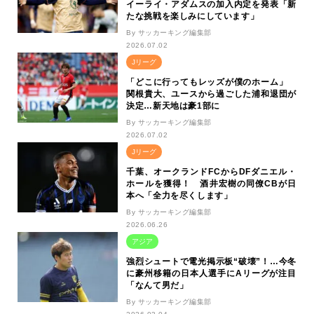
イーライ・アダムスの加入内定を発表「新
たな挑戦を楽しみにしています」
By サッカーキング編集部
2026.07.02
Jリーグ
「どこに行ってもレッズが僕のホーム」
関根貴大、ユースから過ごした浦和退団が
決定…新天地は豪1部に
By サッカーキング編集部
2026.07.02
Jリーグ
千葉、オークランドFCからDFダニエル・
ホールを獲得！ 酒井宏樹の同僚CBが日
本へ「全力を尽くします」
By サッカーキング編集部
2026.06.26
アジア
強烈シュートで電光掲示板“破壊”！…今冬
に豪州移籍の日本人選手にAリーグが注目
「なんて男だ」
By サッカーキング編集部