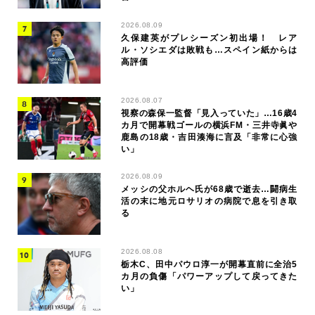
2026.08.09
久保建英がプレシーズン初出場！ レア
ル・ソシエダは敗戦も…スペイン紙からは
高評価
2026.08.07
視察の森保一監督「見入っていた」…16歳4
カ月で開幕戦ゴールの横浜FM・三井寺眞や
鹿島の18歳・吉田湊海に言及「非常に心強
い」
2026.08.09
メッシの父ホルヘ氏が68歳で逝去…闘病生
活の末に地元ロサリオの病院で息を引き取
る
2026.08.08
栃木C、田中パウロ淳一が開幕直前に全治5
カ月の負傷「パワーアップして戻ってきた
い」