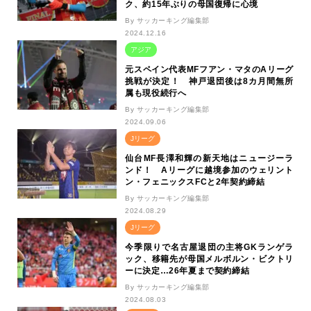
ク、約15年ぶりの母国復帰に心境
By サッカーキング編集部
2024.12.16
アジア
元スペイン代表MFフアン・マタのAリーグ
挑戦が決定！ 神戸退団後は8カ月間無所
属も現役続行へ
By サッカーキング編集部
2024.09.06
Jリーグ
仙台MF長澤和輝の新天地はニュージーラ
ンド！ Aリーグに越境参加のウェリント
ン・フェニックスFCと2年契約締結
By サッカーキング編集部
2024.08.29
Jリーグ
今季限りで名古屋退団の主将GKランゲラ
ック、移籍先が母国メルボルン・ビクトリ
ーに決定…26年夏まで契約締結
By サッカーキング編集部
2024.08.03