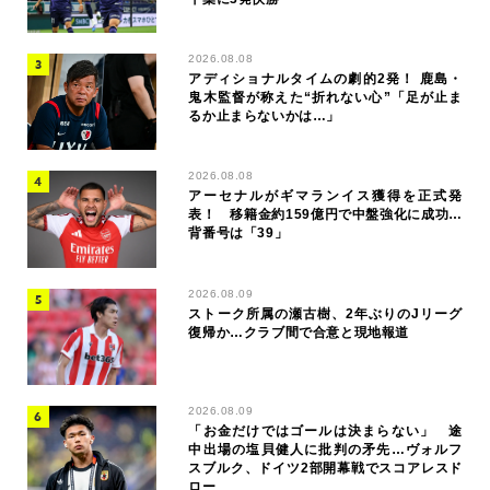
2026.08.08
アディショナルタイムの劇的2発！ 鹿島・
鬼木監督が称えた“折れない心”「足が止ま
るか止まらないかは…」
2026.08.08
アーセナルがギマランイス獲得を正式発
表！ 移籍金約159億円で中盤強化に成功…
背番号は「39」
2026.08.09
ストーク所属の瀬古樹、2年ぶりのJリーグ
復帰か…クラブ間で合意と現地報道
2026.08.09
「お金だけではゴールは決まらない」 途
中出場の塩貝健人に批判の矛先…ヴォルフ
スブルク、ドイツ2部開幕戦でスコアレスド
ロー