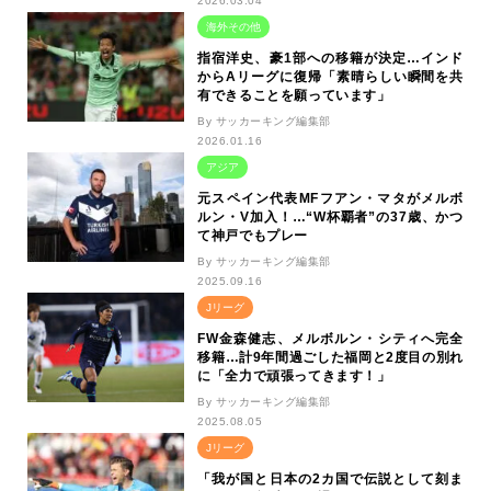
2026.03.04
海外その他
指宿洋史、豪1部への移籍が決定…インド
からAリーグに復帰「素晴らしい瞬間を共
有できることを願っています」
By サッカーキング編集部
2026.01.16
アジア
元スペイン代表MFフアン・マタがメルボ
ルン・V加入！…“W杯覇者”の37歳、かつ
て神戸でもプレー
By サッカーキング編集部
2025.09.16
Jリーグ
FW金森健志、メルボルン・シティへ完全
移籍…計9年間過ごした福岡と2度目の別れ
に「全力で頑張ってきます！」
By サッカーキング編集部
2025.08.05
Jリーグ
「我が国と日本の2カ国で伝説として刻ま