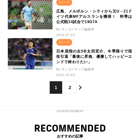
Jリーグ
広島、メルボルン・シティから元U－21ド
イツ代表MFアルスランを獲得！ 昨季は
公式戦34試合で19G7A
By サッカーキング編集部
2024.07.23
Jリーグ
日本屈指の左SB太田宏介、今季限りで現
役引退「最後に昇格、優勝してハッピーエ
ンドで終わりたい」
By サッカーキング編集部
2023.10.03
1
2
ADVERTISEMENT
RECOMMENDED
おすすめの記事