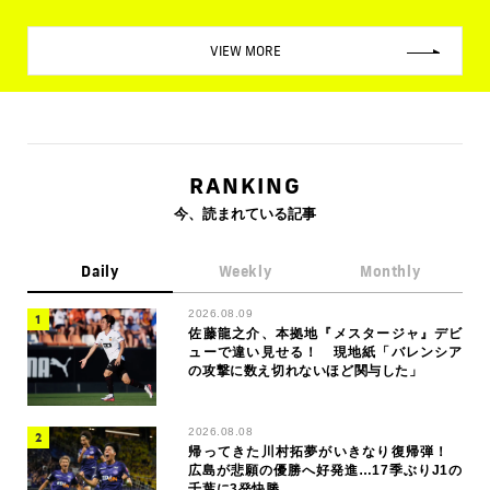
VIEW MORE
RANKING
今、読まれている記事
Daily
Weekly
Monthly
2026.08.09
佐藤龍之介、本拠地『メスタージャ』デビ
ューで違い見せる！ 現地紙「バレンシア
の攻撃に数え切れないほど関与した」
2026.08.08
帰ってきた川村拓夢がいきなり復帰弾！
広島が悲願の優勝へ好発進…17季ぶりJ1の
千葉に3発快勝