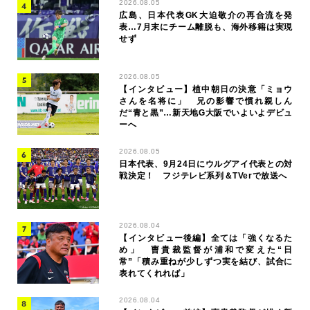
2026.08.05
広島、日本代表GK大迫敬介の再合流を発
表…7月末にチーム離脱も、海外移籍は実現
せず
2026.08.05
【インタビュー】植中朝日の決意「ミョウ
さんを名将に」 兄の影響で慣れ親しん
だ“青と黒”…新天地G大阪でいよいよデビュ
ーへ
2026.08.05
日本代表、9月24日にウルグアイ代表との対
戦決定！ フジテレビ系列＆TVerで放送へ
2026.08.04
【インタビュー後編】全ては「強くなるた
め」 曺貴裁監督が浦和で変えた“日
常”「積み重ねが少しずつ実を結び、試合に
表れてくれれば」
2026.08.04