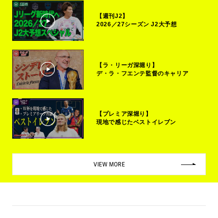
【週刊J2】
2026／27シーズン J2大予想
【ラ・リーガ深堀り】
デ・ラ・フエンテ監督のキャリア
【プレミア深堀り】
現地で感じたベストイレブン
VIEW MORE