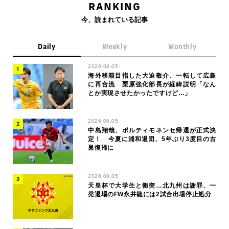
RANKING
今、読まれている記事
Daily
Weekly
Monthly
2026.08.05
海外移籍目指した大迫敬介、一転して広島
に再合流 栗原強化部長が経緯説明「なん
とか実現させたかったですけど…」
2026.08.05
中島翔哉、ポルティモネンセ帰還が正式決
定！ 今夏に浦和退団、5年ぶり3度目の古
巣復帰に
2026.08.05
天皇杯で大学生と衝突…北九州は謝罪、一
発退場のFW永井龍には2試合出場停止処分