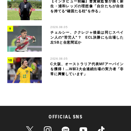
【インタビュー前編】曺貴裁監督が描く新
生・浦和レッズの理想像「自分たちが自信
を持てる“確固たる柱”を作る」
2026.08.05
チェルシー、ククレジャ後釜は同じスペイ
ン人の“苦労人”？ ECL決勝にも出場した
左SBと合意間近か
2026.08.05
C大阪、オーストラリア代表MFアーバイン
を獲得！…W杯3大会連続出場の実力者「非
常に興奮しています」
OFFICIAL SNS