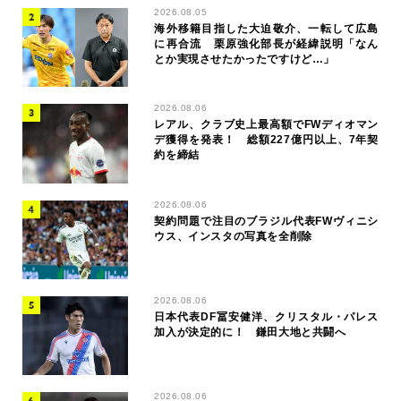
2026.08.05
海外移籍目指した大迫敬介、一転して広島
に再合流 栗原強化部長が経緯説明「なん
とか実現させたかったですけど…」
2026.08.06
レアル、クラブ史上最高額でFWディオマン
デ獲得を発表！ 総額227億円以上、7年契
約を締結
2026.08.06
契約問題で注目のブラジル代表FWヴィニシ
ウス、インスタの写真を全削除
2026.08.06
日本代表DF冨安健洋、クリスタル・パレス
加入が決定的に！ 鎌田大地と共闘へ
2026.08.06