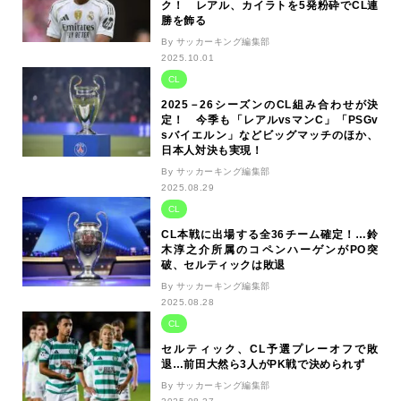
ク！ レアル、カイラトを5発粉砕でCL連
勝を飾る
By サッカーキング編集部
2025.10.01
CL
2025－26シーズンのCL組み合わせが決
定！ 今季も「レアルvsマンC」「PSGv
sバイエルン」などビッグマッチのほか、
日本人対決も実現！
By サッカーキング編集部
2025.08.29
CL
CL本戦に出場する全36チーム確定！…鈴
木淳之介所属のコペンハーゲンがPO突
破、セルティックは敗退
By サッカーキング編集部
2025.08.28
CL
セルティック、CL予選プレーオフで敗
退…前田大然ら3人がPK戦で決められず
By サッカーキング編集部