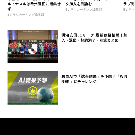
ル・ナスルは欧州遠征に招集せ
タ加入を目論む
ラブ間
ず
By サッカーキング編集部
By サ
By サッカーキング編集部
明治安田J1リーグ 最新移籍情報｜加
入・退団・契約満了・引退まとめ
独自AIで「試合結果」を予想／「WIN
NER」にチャレンジ