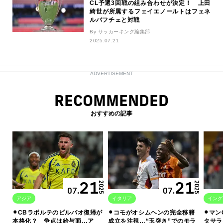
CL予選3回戦の組み合わせが決定！ 上田
綺世が所属するフェイエノールトはフェネ
ルバフチェと対戦
By サッカーキング編集部
2025.07.21
ADVERTISEMENT
RECOMMENDED
おすすめの記事
21
21
2025
2025
07.
07.
アジア
イタリア
イング
⚫︎CBラポルテのビルバオ復帰が
⚫︎コモがオシムヘンの完全移籍
⚫︎マ
本格化？ 争点は給与面…ア
成立を注視…“玉突き”でのモラ
タサラ