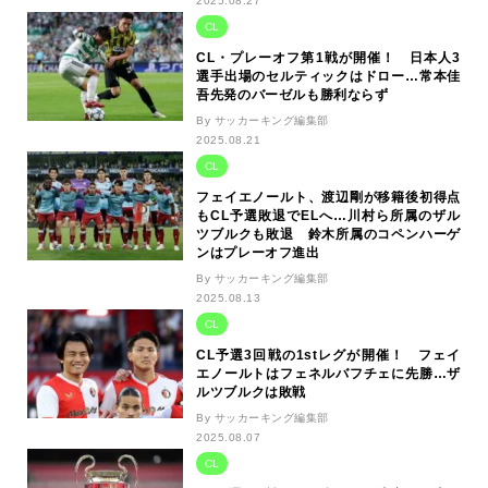
2025.08.27
CL
CL・プレーオフ第1戦が開催！ 日本人3
選手出場のセルティックはドロー…常本佳
吾先発のバーゼルも勝利ならず
By サッカーキング編集部
2025.08.21
CL
フェイエノールト、渡辺剛が移籍後初得点
もCL予選敗退でELへ…川村ら所属のザル
ツブルクも敗退 鈴木所属のコペンハーゲ
ンはプレーオフ進出
By サッカーキング編集部
2025.08.13
CL
CL予選3回戦の1stレグが開催！ フェイ
エノールトはフェネルバフチェに先勝…ザ
ルツブルクは敗戦
By サッカーキング編集部
2025.08.07
CL