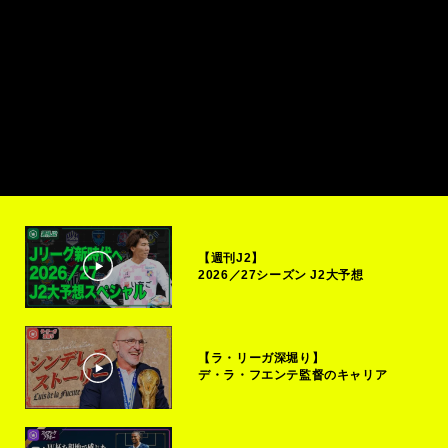
【週刊J2】
2026／27シーズン J2大予想
【ラ・リーガ深堀り】
デ・ラ・フエンテ監督のキャリア