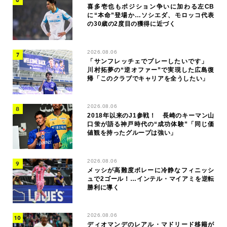
喜多壱也もポジション争いに加わる左CB
に“本命”登場か…ソシエダ、モロッコ代表
の30歳の2度目の獲得に近づく
2026.08.06
「サンフレッチェでプレーしたいです」
川村拓夢の“逆オファー”で実現した広島復
帰「このクラブでキャリアを全うしたい」
2026.08.06
2018年以来のJ1参戦！ 長崎のキーマン山
口蛍が語る神戸時代の“成功体験”「同じ価
値観を持ったグループは強い」
2026.08.06
メッシが高難度ボレーに冷静なフィニッシ
ュで2ゴール！…インテル・マイアミを逆転
勝利に導く
2026.08.06
ディオマンデのレアル・マドリード移籍が