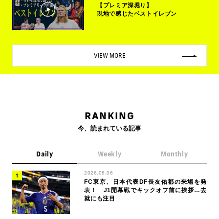
【プレミア深堀り】
現地で感じたベストイレブン
VIEW MORE
RANKING
今、読まれている記事
Daily
Weekly
Monthly
2026.08.06
FC東京、日本代表DF長友佑都の来場を発
表！ J1開幕戦でキックオフ前に挨拶…去
就にも注目