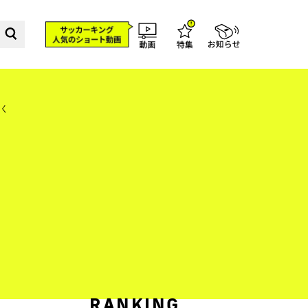
く
RANKING