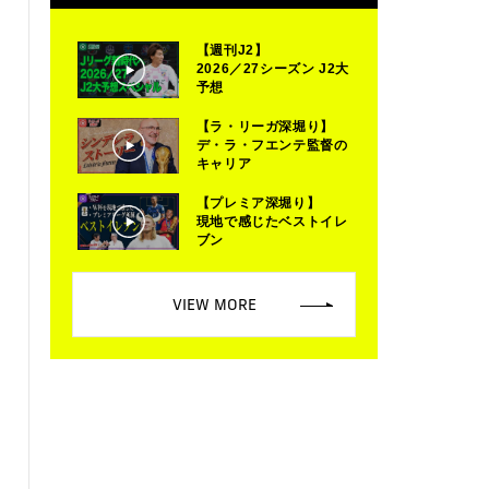
【週刊J2】
2026／27シーズン J2大
予想
【ラ・リーガ深堀り】
デ・ラ・フエンテ監督の
キャリア
【プレミア深堀り】
現地で感じたベストイレ
ブン
VIEW MORE