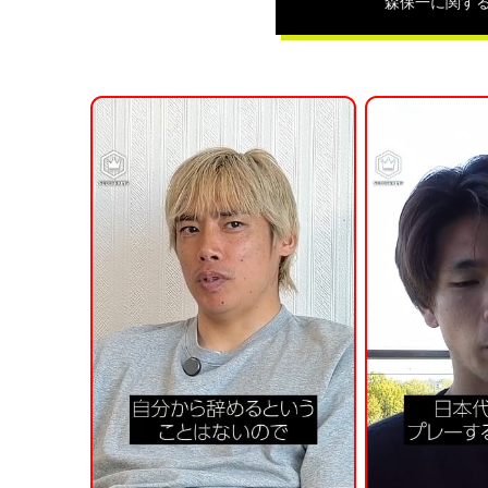
森保一
に関す