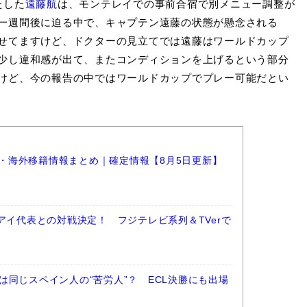
たした
遠藤航
は、モンテレイでの事前合宿で別メニュー調整が
一週間後に迫る中で、キャプテン遠藤の状態が懸念される
せてますけど、ドクターの見立てでは遠藤はワールドカップ
少し違和感が出て、またコンディションを上げるという部分
けど、今の報告の中ではワールドカップでプレー可能だとい
選手・海外移籍情報まとめ｜確定情報【8月5日更新】
アイ代表との対戦決定！ フジテレビ系列＆TVerで
は同じスペイン人の“苦労人”？ ECL決勝にも出場