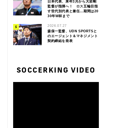
日本代表、来年3月から大岩剛
監督が指揮へ！ ロス五輪目指
す世代別代表と兼任…期間は20
30年W杯まで
2026.07.27
森保一監督、UDN SPORTSと
のエージェント＆マネジメント
契約締結を発表
SOCCERKING VIDEO