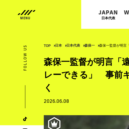
JAPAN
W
日本代表
日本
日本代表
森保一
森保一監督が明言
TOP
FOLLOW US
森保一監督が明言「
レーできる」 事前
く
2026.06.08