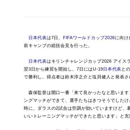
日本代表
は7日、
FIFAワールドカップ2026
に向け
前キャンプの総括会見を行った。
日本代表
はキリンチャレンジカップ2026 アイ
翌3日から練習を開始し、7日にはU-19
日本代表
と
で勝利し、得点者は鈴木淳之介と塩貝健人と発表さ
森保監督は開口一番「来て良かったなと思います
ングマッチができて、選手たちはきつそうでしたけ
時に、ダラスの2試合は空調が効いていますけど、
いいトレーニングマッチができたと思います」と充