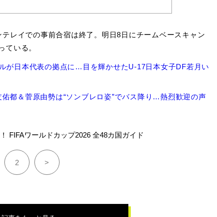
テレイでの事前合宿は終了。明日8日にチームベースキャン
っている。
ルが日本代表の拠点に…目を輝かせたU-17日本女子DF若月い
佑都＆菅原由勢は“ソンブレロ姿”でバス降り…熱烈歓迎の声
 FIFAワールドカップ2026 全48カ国ガイド
2
>