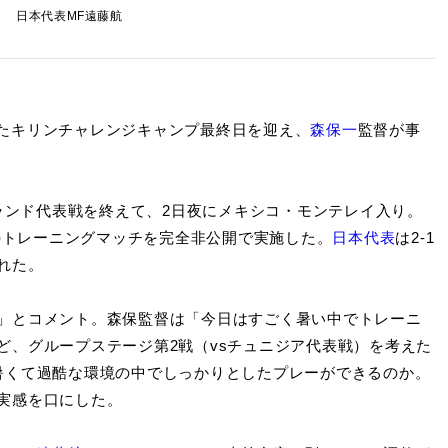
日本代表MF遠藤航
たキリンチャレンジキャンプ最終日を迎え、
森保一
監督が事
スランド代表戦を終えて、2日夜にメキシコ・モンテレイ入り。
のトレーニングマッチを完全非公開で実施した。
日本代表
は2-1
れた。
」とコメント。森保監督は「今日はすごく暑い中でトレーニ
ど、グループステージ第2戦（vsチュニジア代表戦）を考えた
暑くて過酷な環境の中でしっかりとしたプレーができるのか。
実感を口にした。