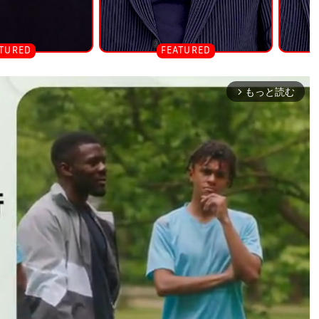
もっと読む
arrow_forward_ios