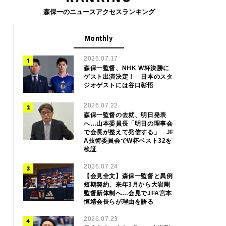
森保一のニュースアクセスランキング
Monthly
2026.07.17
森保一監督、NHK W杯決勝に
ゲスト出演決定！ 日本のスタ
ジオゲストには谷口彰悟
2026.07.22
森保一監督の去就、明日発表
へ…山本委員長「明日の理事会
で会長が整えて発信する」 JF
A技術委員会でW杯ベスト32を
検証
2026.07.24
【会見全文】森保一監督と異例
短期契約、来年3月から大岩剛
監督新体制へ…会見でJFA宮本
恒靖会長らが理由を語る
2026.07.23