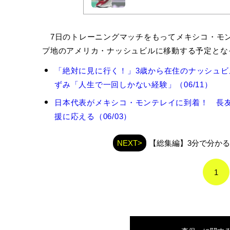
7日のトレーニングマッチをもってメキシコ・モン
プ地のアメリカ・ナッシュビルに移動する予定とな
森
「絶対に見に行く！」3歳から在住のナッシュビ
保
ずみ「人生で一回しかない経験」（06/11）
一
の
日本代表がメキシコ・モンテレイに到着！ 長友
関
援に応える（06/03）
連
記
事
NEXT>
【総集編】3分で分かる！
1