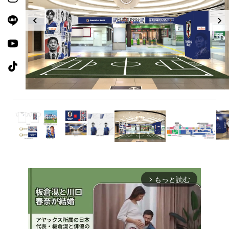
もっと読む
arrow_forward_ios