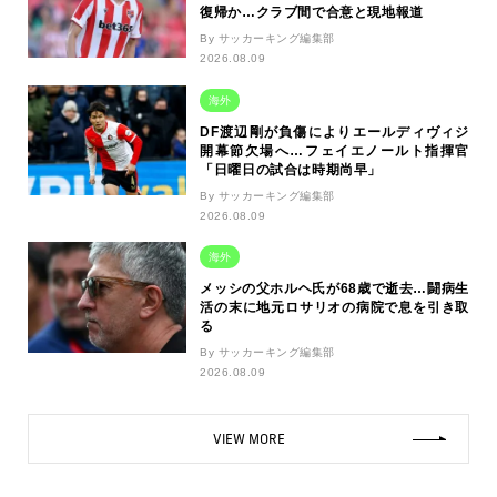
復帰か…クラブ間で合意と現地報道
By サッカーキング編集部
2026.08.09
海外
DF渡辺剛が負傷によりエールディヴィジ
開幕節欠場へ…フェイエノールト指揮官
「日曜日の試合は時期尚早」
By サッカーキング編集部
2026.08.09
海外
メッシの父ホルヘ氏が68歳で逝去…闘病生
活の末に地元ロサリオの病院で息を引き取
る
By サッカーキング編集部
2026.08.09
VIEW MORE