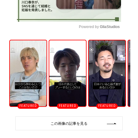
Powered by 
GliaStudios
U
n
m
u
t
e
この画像の記事を見る