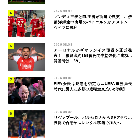
2026.08.07
ブンデス王者とEL王者が香港で激突！…伊
藤洋輝途中出場のバイエルンがアストン・
ヴィラに勝利
2026.08.08
アーセナルがギマランイス獲得を正式発
表！ 移籍金約159億円で中盤強化に成功…
背番号は「39」
2026.08.08
FIFA会長は疑惑を否定も…UEFA事務局長
時代に愛人に多額の退職金支払いが判明
2026.08.08
リヴァプール、バルセロナからDFアラウホ
獲得で合意か…レンタル移籍で加入へ