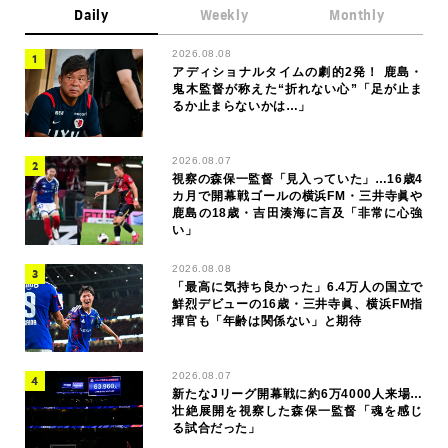
Daily
Weekly
Monthly
2026.08.08
アディショナルタイムの劇的2発！ 鹿島・
鬼木監督が称えた“折れない心”「足が止ま
るか止まらないかは…」
2026.08.07
視察の森保一監督「見入っていた」…16歳4
カ月で開幕戦ゴールの横浜FM・三井寺眞や
鹿島の18歳・吉田湊海に言及「非常に心強
い」
2026.08.08
「最高に気持ち良かった」6.4万人の国立で
鮮烈デビューの16歳・三井寺眞、横浜FM指
揮官も「年齢は関係ない」と期待
2026.08.07
新たなJリーグ開幕戦に約6万4000人来場…
壮絶展開を視察した森保一監督「魂を感じ
る試合だった」