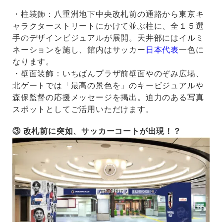
・柱装飾：八重洲地下中央改札前の通路から東京キ
ャラクターストリートにかけて並ぶ柱に、全１５選
手のデザインビジュアルが展開。天井部にはイルミ
ネーションを施し、館内はサッカー
日本代表
一色に
なります。
・壁面装飾：いちばんプラザ前壁面やのぞみ広場、
北ゲートでは「最高の景色を」のキービジュアルや
森保監督の応援メッセージを掲出。迫力のある写真
スポットとしてご活用いただけます。
③ 改札前に突如、サッカーコートが出現！？