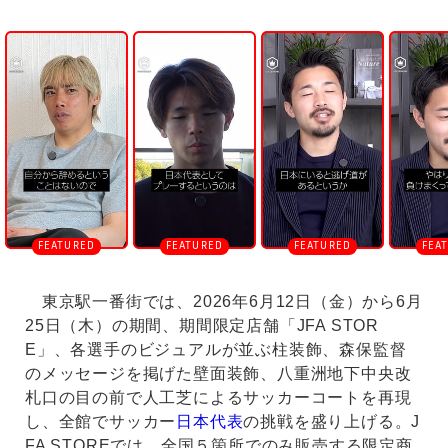
U
n
m
u
t
e
東京駅一番街では、2026年6月12日（金）から6月
25日（木）の期間、期間限定店舗「JFA STOR
E」、各選手のビジュアルが並ぶ柱装飾、森保監督
のメッセージを掲げた壁面装飾、八重洲地下中央改
札口の目の前で人工芝によるサッカーコートを再現
し、全館でサッカー
日本代表
の挑戦を盛り上げる。J
FA STOREでは、全国５箇所でのみ販売する限定商