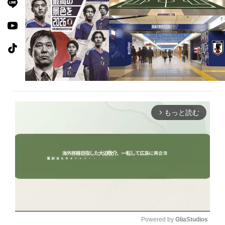
もっと読む
arrow_forward_ios
Powered by 
GliaStudios