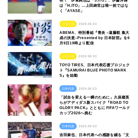
明！ 伊東純也は「J.ITO」、伊藤洋輝
は「H.ITO」…上田綺世は唯一姓ではな
く「AYASE」
リリース
2026.06.03
ABEMA、特別番組『青炎 –遠藤航 集大
成の決意–Presented by 日本財団』を6
月9日19時より配信
リリース
2026.06.03
TOYO TIRES、日本代表応援プロジェク
ト『SAMURAI BLUE PHOTO MARK
S』を始動
日本代表
2026.06.03
「試合を変える一瞬のために」久保建英
らがアディダス新スパイク『ROAD TO
GLORY PACK』とともに FIFAワールド
カップ2026へ挑む
日本代表
2026.06.03
吉田麻也、日本代表への感謝を綴る「文