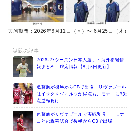
実施期間：2026年6月11日（木）〜 6月25日（木）
話題の記事
2026-27シーズン日本人選手・海外移籍情
報まとめ｜確定情報【8月5日更新】
遠藤航が後半からCBで出場…リヴァプール
はイサク＆ヴィルツが得点も、モナコに3失
点逆転負け
遠藤航がリヴァプールで実戦復帰！ モナ
コとの親善試合で後半からCBで出場