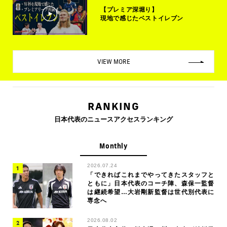
【プレミア深堀り】
現地で感じたベストイレブン
VIEW MORE
RANKING
日本代表のニュースアクセスランキング
Monthly
2026.07.24
「できればこれまでやってきたスタッフと
ともに」日本代表のコーチ陣、森保一監督
は継続希望…大岩剛新監督は世代別代表に
専念へ
2026.08.02