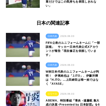
章だけではこの気持ちを表現しきれな
い」
日本の関連記事
日本代表
2026.06.03
FIFA公表のユニフォームネームに「一部
誤植」 サッカー日本代表公式Xアカウ
ントが報告「現在修正を依頼していま
す」
日本代表
2026.06.03
W杯日本代表のユニフォームネームが判
明！ 伊東純也は「J.ITO」、伊藤洋輝
は「H.ITO」…上田綺世は唯一姓ではな
く「AYASE」
リリース
2026.06.03
ABEMA、特別番組『青炎 –遠藤航 集大
成の決意–Presented by 日本財団』を6