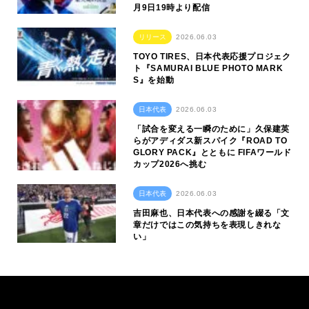
月9日19時より配信
リリース
2026.06.03
TOYO TIRES、日本代表応援プロジェク
ト『SAMURAI BLUE PHOTO MARK
S』を始動
日本代表
2026.06.03
「試合を変える一瞬のために」久保建英
らがアディダス新スパイク『ROAD TO
GLORY PACK』とともに FIFAワールド
カップ2026へ挑む
日本代表
2026.06.03
吉田麻也、日本代表への感謝を綴る「文
章だけではこの気持ちを表現しきれな
い」