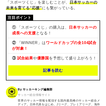
「スポーツくじ」を楽しむことが、
日本サッカーの
未来を育てる“応援”
にも繋がっている。
①
「スポーツくじ」の購入は、
日本サッカーの
成長への支援
となる！
②
「WINNER」は
ワールドカップの全104試合
が対象！
③
試合結果
や
優勝国
を予想して盛り上がろう！
記事を読む
By サッカーキング編集部
サッカー総合情報サイト
世界のサッカー情報を配信する国内最高峰のサッカー総合メ
ディア。日本代表をはじめ、Jリーグ、プレミアリーグ、海外