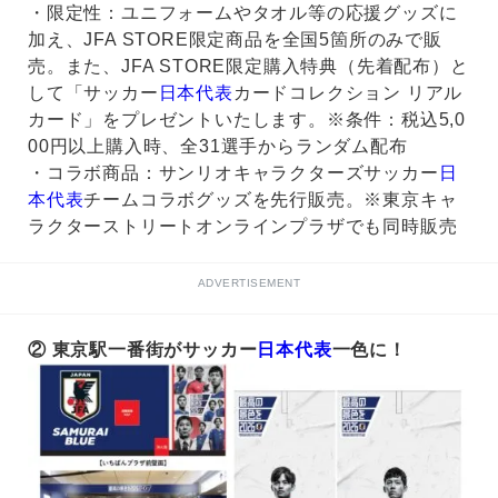
・限定性：ユニフォームやタオル等の応援グッズに
加え、JFA STORE限定商品を全国5箇所のみで販
売。また、JFA STORE限定購入特典（先着配布）と
して「サッカー
日本代表
カードコレクション リアル
カード」をプレゼントいたします。※条件：税込5,0
00円以上購入時、全31選手からランダム配布
・コラボ商品：サンリオキャラクターズサッカー
日
本代表
チームコラボグッズを先行販売。※東京キャ
ラクターストリートオンラインプラザでも同時販売
ADVERTISEMENT
② 東京駅一番街がサッカー
日本代表
一色に！