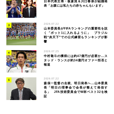
日本代表主将・板倉滉＆川口春奈が結婚発
表「お腹には私たちの赤ちゃんもいます」
2026.07.22
山本委員長がFIFAランキングの重要性を説
く「ポット1に入れるように」 ブラジル
戦“炎天下”での公式練習もランキングが影
響
2026.07.25
中村敬斗の獲得には約47億円が必要か…ス
タッド・ランスが約34億円オファー拒否と
報道
2026.07.22
森保一監督の去就、明日発表へ…山本委員
長「明日の理事会で会長が整えて発信す
る」 JFA技術委員会でW杯ベスト32を検
証