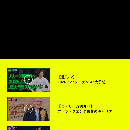
【週刊J2】
2026／27シーズン J2大予想
【ラ・リーガ深堀り】
デ・ラ・フエンテ監督のキャリア