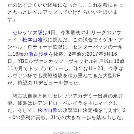
たのはすごくいい経験になったし、これを糧にもっ
ともっとレベルアップしていけたらいいと思いま
す」
セレッソ大阪
は4日、令和最初のJ1リーグのアウ
ェイ・
松本山雅
戦に挑んだ。この試合でミゲル・ア
ンヘル・ロティーナ監督は、センターバックの一角
に18歳の
瀬古歩夢
を抜擢。2年前の2017年5月16
日、YBCルヴァンカップ・ヴィッセル神戸戦に16歳
11カ月でトップデビューし、昨年はU－23、今季は
ルヴァン杯でも実戦経験を積み重ねてきた大型DF
が、待望のJ1デビューを飾った。
瀬古は自身と同じセレッソアカデミー出身の永井
龍、終盤はレアンドロ・ペレイラを主にマークし
た。そして、
松本山雅
の攻撃陣に決定機を与えず、2
－0の勝利に貢献。J1での大きな一歩を踏み出した。
ADVERTISEMENT