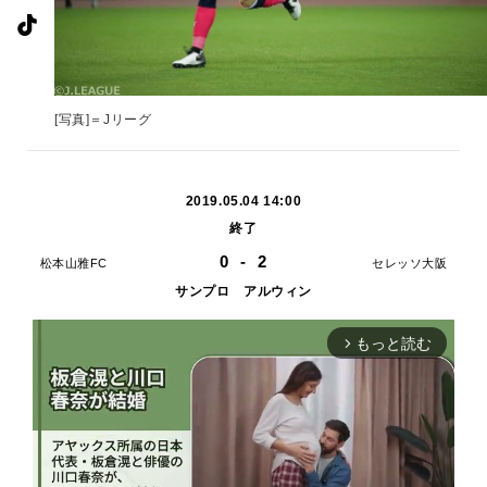
[写真]＝Jリーグ
2019.05.04 14:00
終了
0
-
2
松本山雅FC
セレッソ大阪
サンプロ アルウィン
もっと読む
arrow_forward_ios