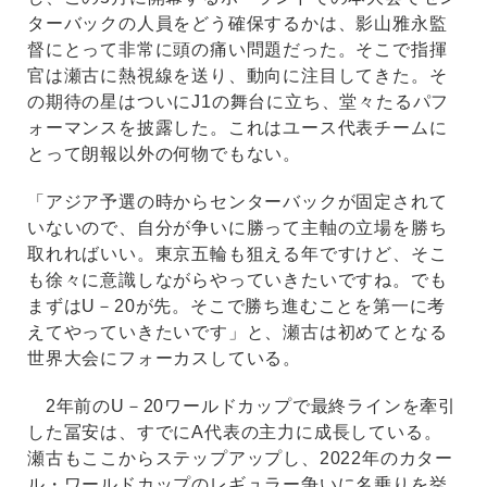
ターバックの人員をどう確保するかは、影山雅永監
督にとって非常に頭の痛い問題だった。そこで指揮
官は瀬古に熱視線を送り、動向に注目してきた。そ
の期待の星はついにJ1の舞台に立ち、堂々たるパフ
ォーマンスを披露した。これはユース代表チームに
とって朗報以外の何物でもない。
「アジア予選の時からセンターバックが固定されて
いないので、自分が争いに勝って主軸の立場を勝ち
取れればいい。東京五輪も狙える年ですけど、そこ
も徐々に意識しながらやっていきたいですね。でも
まずはU－20が先。そこで勝ち進むことを第一に考
えてやっていきたいです」と、瀬古は初めてとなる
世界大会にフォーカスしている。
2年前のU－20ワールドカップで最終ラインを牽引
した冨安は、すでにA代表の主力に成長している。
瀬古もここからステップアップし、2022年のカター
ル・ワールドカップのレギュラー争いに名乗りを挙