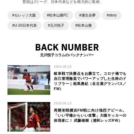
普段はJリーグ、日本代表などを精力的に取材。
#セレッソ大阪
#松本山雅FC
#瀬古歩夢
#story
#U-20日本代表
#元川悦子
#松本山雅
BACK NUMBER
元川悦子コラムのバックナンバー
2020.06.23
岐阜戦で決勝点をお膳立て。コロナ禍でも
自己管理徹底でパワーアップした生粋のド
リブラー｜相馬勇紀（名古屋グランパス／
FW）
2020.06.15
再開初戦横浜FM戦に向け強烈アピール。
「いい守備からいい攻撃」大槻サッカーの
体現者に！ 武藤雄樹（浦和レッズ/FW）