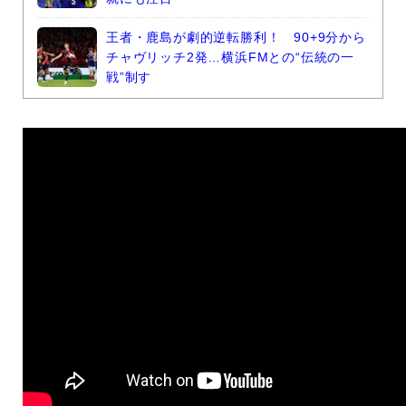
王者・鹿島が劇的逆転勝利！ 90+9分から
チャヴリッチ2発…横浜FMとの“伝統の一
戦”制す