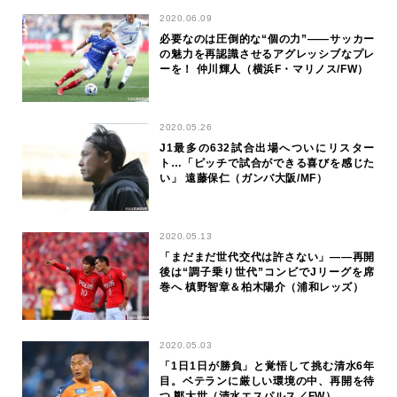
2020.06.09
必要なのは圧倒的な“個の力”——サッカー
の魅力を再認識させるアグレッシブなプレ
ーを！ 仲川輝人（横浜F・マリノス/FW）
2020.05.26
J1最多の632試合出場へついにリスター
ト…「ピッチで試合ができる喜びを感じた
い」 遠藤保仁（ガンバ大阪/MF）
2020.05.13
「まだまだ世代交代は許さない」――再開
後は“調子乗り世代”コンビでJリーグを席
巻へ 槙野智章＆柏木陽介（浦和レッズ）
2020.05.03
「1日1日が勝負」と覚悟して挑む清水6年
目。ベテランに厳しい環境の中、再開を待
つ 鄭大世（清水エスパルス／FW）