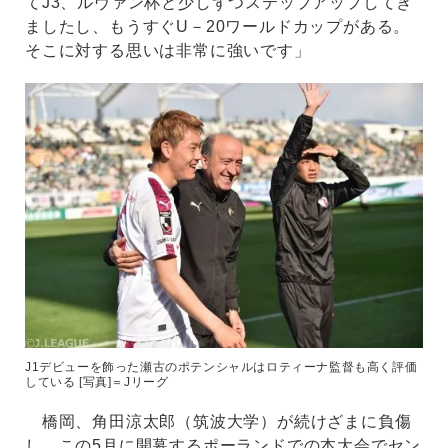
てJ3、ルヴァン杯と少しずつステップアップしてき
ましたし、もうすぐU－20ワールドカップがある。
そこに対する思いは非常に強いです」
J1デビューを飾った瀬古のポテンシャルはロティーナ監督も高く評価
している [写真]＝Jリーグ
橋岡、角田涼太郎（筑波大学）が続けざまに負傷
し、この5月に開幕するポーランドでの本大会でセン