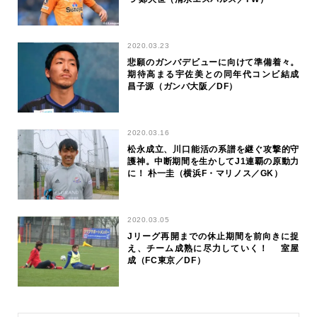
2020.03.23
悲願のガンバデビューに向けて準備着々。
期待高まる宇佐美との同年代コンビ結成
昌子源（ガンバ大阪／DF）
2020.03.16
松永成立、川口能活の系譜を継ぐ攻撃的守
護神。中断期間を生かしてJ1連覇の原動力
に！ 朴一圭（横浜F・マリノス／GK）
2020.03.05
Jリーグ再開までの休止期間を前向きに捉
え、チーム成熟に尽力していく！ 室屋
成（FC東京／DF）