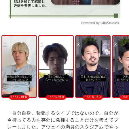
Powered by 
GliaStudios
U
n
m
u
t
e
「自分自身、緊張するタイプではないので、自分が
今持ってる力を存分に発揮することだけを考えてプ
レーしました。アウェイの満員のスタジアムでやっ