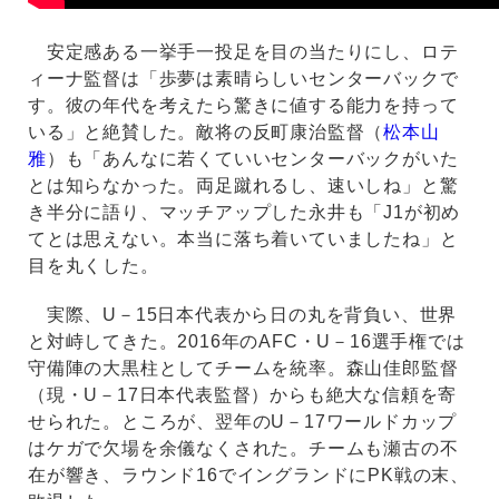
安定感ある一挙手一投足を目の当たりにし、ロテ
ィーナ監督は「歩夢は素晴らしいセンターバックで
す。彼の年代を考えたら驚きに値する能力を持って
いる」と絶賛した。敵将の反町康治監督（
松本山
雅
）も「あんなに若くていいセンターバックがいた
とは知らなかった。両足蹴れるし、速いしね」と驚
き半分に語り、マッチアップした永井も「J1が初め
てとは思えない。本当に落ち着いていましたね」と
目を丸くした。
実際、U－15日本代表から日の丸を背負い、世界
と対峙してきた。2016年のAFC・U－16選手権では
守備陣の大黒柱としてチームを統率。森山佳郎監督
（現・U－17日本代表監督）からも絶大な信頼を寄
せられた。ところが、翌年のU－17ワールドカップ
はケガで欠場を余儀なくされた。チームも瀬古の不
在が響き、ラウンド16でイングランドにPK戦の末、