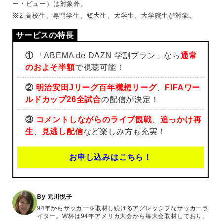
ー・ビュー）は対象外。
※2 高校生、専門学生、短大生、大学生、大学院生が対象。
①
「ABEMA de DAZN 学割プラン」なら
通常
のおよそ半額
で視聴可能！
②
明治安田Jリーグ百年構想リーグ
、
FIFAワー
ルドカップ26全試合
の配信が決定！
③
コメントしながらのライブ観戦
、
追っかけ再
生
、
見逃し配信
など楽しみ方も充実！
お申し込みはこちら！
By 元川悦子
94年からサッカーを取材し続けるアグレッシブなサッカーラ
イター。W杯は94年アメリカ大会から毎大会取材しており、