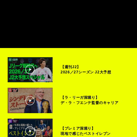
【週刊J2】
2026／27シーズン J2大予想
【ラ・リーガ深堀り】
デ・ラ・フエンテ監督のキャリア
【プレミア深堀り】
現地で感じたベストイレブン