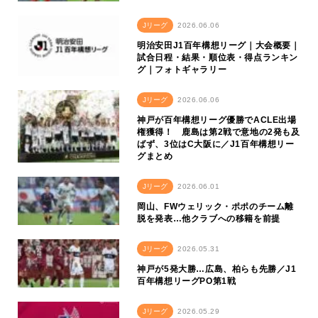
Jリーグ
2026.06.06
明治安田J1百年構想リーグ｜大会概要｜
試合日程・結果・順位表・得点ランキン
グ｜フォトギャラリー
Jリーグ
2026.06.06
神戸が百年構想リーグ優勝でACLE出場
権獲得！ 鹿島は第2戦で意地の2発も及
ばず、3位はC大阪に／J1百年構想リー
グまとめ
Jリーグ
2026.06.01
岡山、FWウェリック・ポポのチーム離
脱を発表…他クラブへの移籍を前提
Jリーグ
2026.05.31
神戸が5発大勝…広島、柏らも先勝／J1
百年構想リーグPO第1戦
Jリーグ
2026.05.29