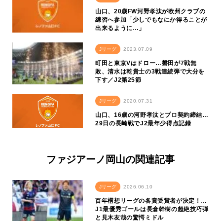
山口、20歳FW河野孝汰が欧州クラブの
練習へ参加「少しでもなにか得ることが
出来るように…」
Jリーグ
2023.07.09
町田と東京Vはドロー…磐田が7戦無
敗、清水は乾貴士の3戦連続弾で大分を
下す／J2第25節
Jリーグ
2020.07.31
山口、16歳の河野孝汰とプロ契約締結…
29日の長崎戦でJ2最年少得点記録
ファジアーノ岡山の関連記事
Jリーグ
2026.06.10
百年構想リーグの各賞受賞者が決定！…
J1最優秀ゴールは長倉幹樹の超絶技巧弾
と見木友哉の驚愕ミドル