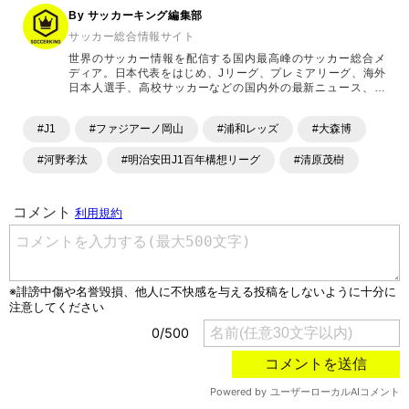
By サッカーキング編集部
サッカー総合情報サイト
世界のサッカー情報を配信する国内最高峰のサッカー総合メ
ディア。日本代表をはじめ、Jリーグ、プレミアリーグ、海外
日本人選手、高校サッカーなどの国内外の最新ニュース、コ
ラム、選手インタビュー、試合結果速報、ゲーム、ショッピ
ングといったサッカーにまつわるあらゆる情報を提供してい
#J1
#ファジアーノ岡山
#浦和レッズ
#大森博
ます。「X」「Instagram」「YouTube」「TikTok」など、
各種SNSサービスも充実したコンテンツを発信中。
#河野孝汰
#明治安田J1百年構想リーグ
#清原茂樹