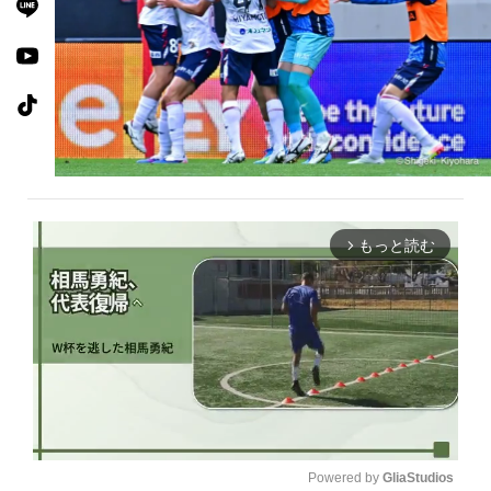
もっと読む
arrow_forward_ios
Powered by 
GliaStudios