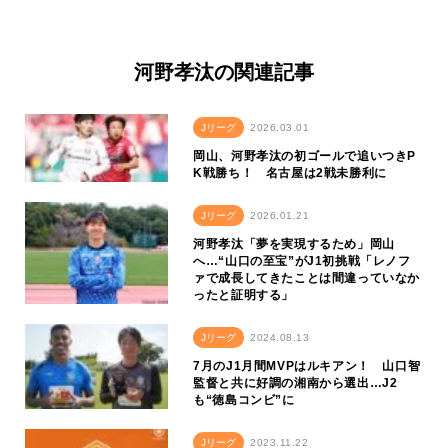
河野孝汰の関連記事
Jリーグ
2026.03.01
岡山、河野孝汰の初ゴールで追いつきP
K戦勝ち！ 名古屋は2戦未勝利に
Jリーグ
2026.01.21
河野孝汰「夢を実現するため」岡山
へ…“山口の至宝”がJ1初挑戦「レノフ
ァで成長してきたことは間違っていなか
ったと証明する」
Jリーグ
2024.08.13
7月のJ1月間MVPはルキアン！ 山口智
監督と共に好調の湘南から選出…J2
も“徳島コンビ”に
Jリーグ
2023.11.22