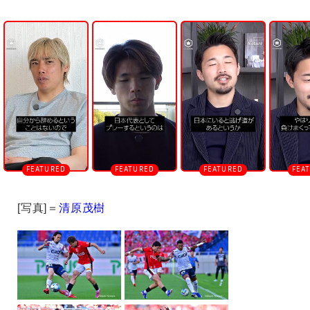
U
n
m
u
t
e
[写真]＝
清原茂樹