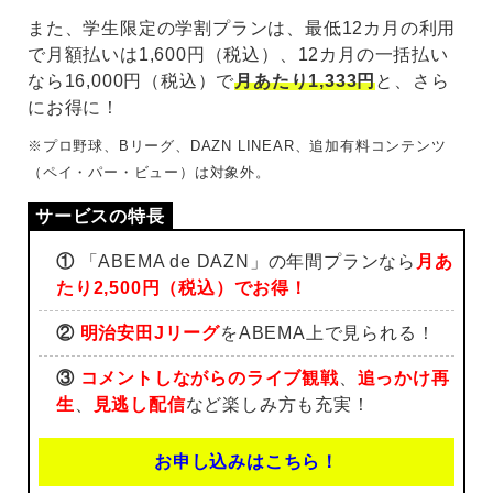
また、学生限定の学割プランは、最低12カ月の利用
で月額払いは1,600円（税込）、12カ月の一括払い
なら16,000円（税込）で
月あたり1,333円
と、さら
にお得に！
※プロ野球、Bリーグ、DAZN LINEAR、追加有料コンテンツ
（ペイ・パー・ビュー）は対象外。
①
「ABEMA de DAZN」の年間プランなら
月あ
たり2,500円（税込）でお得！
②
明治安田Jリーグ
をABEMA上で見られる！
③
コメントしながらのライブ観戦
、
追っかけ再
生
、
見逃し配信
など楽しみ方も充実！
お申し込みはこちら！