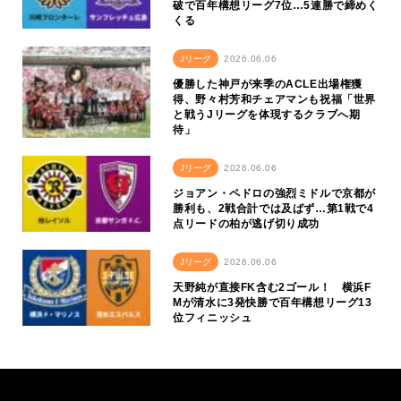
破で百年構想リーグ7位…5連勝で締めく
くる
Jリーグ
2026.06.06
優勝した神戸が来季のACLE出場権獲
得、野々村芳和チェアマンも祝福「世界
と戦うJリーグを体現するクラブへ期
待」
Jリーグ
2026.06.06
ジョアン・ペドロの強烈ミドルで京都が
勝利も、2戦合計では及ばず…第1戦で4
点リードの柏が逃げ切り成功
Jリーグ
2026.06.06
天野純が直接FK含む2ゴール！ 横浜F
Mが清水に3発快勝で百年構想リーグ13
位フィニッシュ