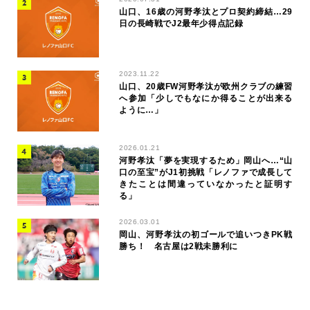
山口、16歳の河野孝汰とプロ契約締結…29
日の長崎戦でJ2最年少得点記録
2023.11.22
山口、20歳FW河野孝汰が欧州クラブの練習
へ参加「少しでもなにか得ることが出来る
ように…」
2026.01.21
河野孝汰「夢を実現するため」岡山へ…“山
口の至宝”がJ1初挑戦「レノファで成長して
きたことは間違っていなかったと証明す
る」
2026.03.01
岡山、河野孝汰の初ゴールで追いつきPK戦
勝ち！ 名古屋は2戦未勝利に