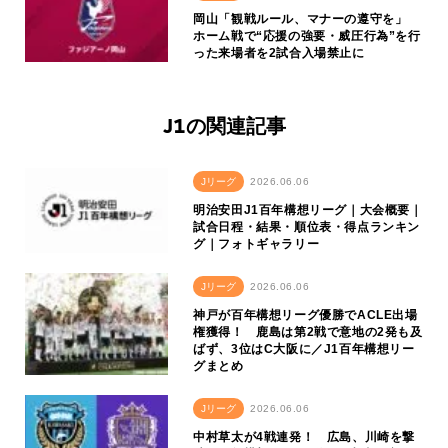
岡山「観戦ルール、マナーの遵守を」
ホーム戦で“応援の強要・威圧行為”を行
った来場者を2試合入場禁止に
J1の関連記事
Jリーグ
2026.06.06
明治安田J1百年構想リーグ｜大会概要｜
試合日程・結果・順位表・得点ランキン
グ｜フォトギャラリー
Jリーグ
2026.06.06
神戸が百年構想リーグ優勝でACLE出場
権獲得！ 鹿島は第2戦で意地の2発も及
ばず、3位はC大阪に／J1百年構想リー
グまとめ
Jリーグ
2026.06.06
中村草太が4戦連発！ 広島、川崎を撃