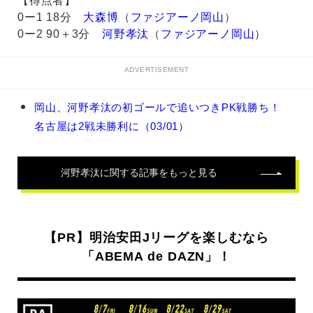
【得点者】
0ー1 18分
大森博
（
ファジアーノ岡山
）
0ー2 90＋3分
河野孝汰
（
ファジアーノ岡山
）
ADVERTISEMENT
河
岡山、河野孝汰の初ゴールで追いつきPK戦勝ち！
野
名古屋は2戦未勝利に（03/01）
孝
汰
の
関
河野孝汰
に関する記事をもっと見る
連
記
事
【PR】明治安田Jリーグを楽しむなら
「ABEMA de DAZN」！