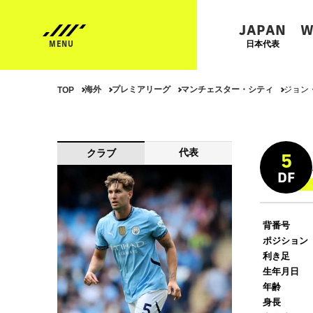
JAPAN
W
日本代表
海外
プレミアリーグ
マンチェスター・シティ
ジョン
TOP
代表
クラブ
5
DF
背番号
ポジション
利き足
生年月日
年齢
身長