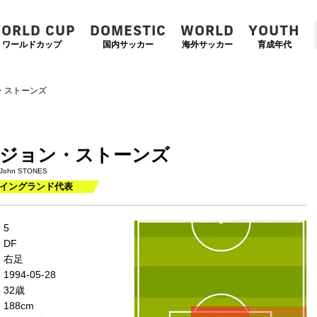
ORLD CUP
DOMESTIC
WORLD
YOUTH
ワールドカップ
国内サッカー
海外サッカー
育成年代
・ストーンズ
ジョン・ストーンズ
John STONES
イングランド代表
左
CF
右
5
WG
WG
DF
左
CMF
右
右足
MF
MF
1994-05-28
DMF
32歳
188cm
左
CB
右