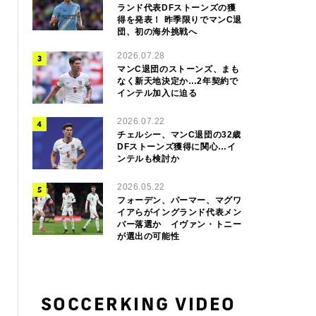
ランド代表DFストーンズの獲
得を発表！ 昨季限りでマンC退
団、初の海外挑戦へ
2026.07.28
マンC退団のストーンズ、まも
なく新天地決定か…2年契約で
インテル加入に迫る
2026.07.22
チェルシー、マンC退団の32歳
DFストーンズ獲得に関心…イ
ンテルも検討か
2026.05.22
フォーデン、パーマー、マグワ
イアらがイングランド代表メン
バー落選か イヴァン・トニー
が選出の可能性
SOCCERKING VIDEO