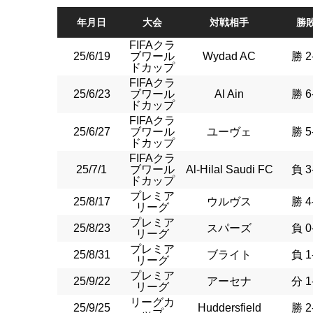
年月日
大会
対戦相手
勝
FIFAクラ
25/6/19
ブワール
Wydad AC
勝 2
ドカップ
FIFAクラ
25/6/23
ブワール
Al Ain
勝 6
ドカップ
FIFAクラ
25/6/27
ブワール
ユーヴェ
勝 5
ドカップ
FIFAクラ
25/7/1
ブワール
Al-Hilal Saudi FC
負 3
ドカップ
プレミア
25/8/17
ウルヴス
勝 4
リーグ
プレミア
25/8/23
スパーズ
負 0
リーグ
プレミア
25/8/31
ブライト
負 1
リーグ
プレミア
25/9/22
アーセナ
分 1
リーグ
リーグカ
25/9/25
Huddersfield
勝 2