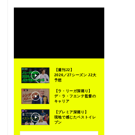
【週刊J2】
2026／27シーズン J2大
予想
【ラ・リーガ深堀り】
デ・ラ・フエンテ監督の
キャリア
【プレミア深堀り】
現地で感じたベストイレ
ブン