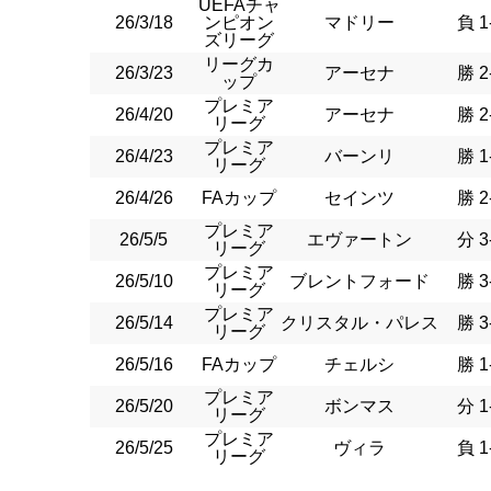
UEFAチャ
26/3/18
ンピオン
マドリー
負 1
ズリーグ
リーグカ
26/3/23
アーセナ
勝 2
ップ
プレミア
26/4/20
アーセナ
勝 2
リーグ
プレミア
26/4/23
バーンリ
勝 1
リーグ
26/4/26
FAカップ
セインツ
勝 2
プレミア
26/5/5
エヴァートン
分 3
リーグ
プレミア
26/5/10
ブレントフォード
勝 3
リーグ
プレミア
26/5/14
クリスタル・パレス
勝 3
リーグ
26/5/16
FAカップ
チェルシ
勝 1
プレミア
26/5/20
ボンマス
分 1
リーグ
プレミア
26/5/25
ヴィラ
負 1
リーグ