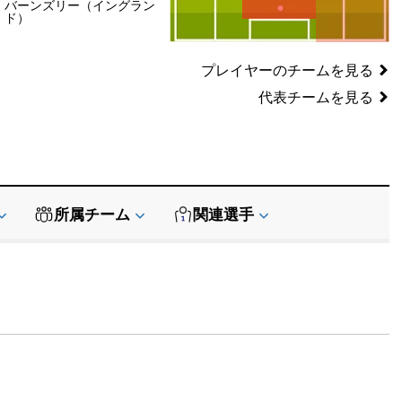
バーンズリー（イングラン
SB
SB
ド）
GK
プレイヤーのチームを見る
代表チームを見る
所属チーム
関連選手
データ提供:
API-Football