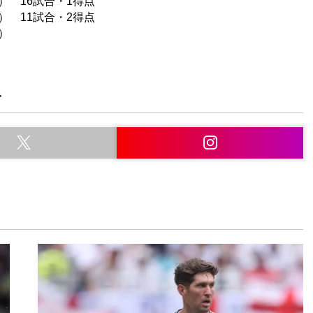
） 16試合・1得点
） 11試合・2得点
ド）
ト