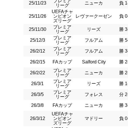
プレミア
25/11/23
ニューカ
負 1
リーグ
UEFAチャ
25/11/26
ンピオン
レヴァークーゼン
負 0
ズリーグ
プレミア
25/11/30
リーズ
勝 3
リーグ
プレミア
25/12/3
フルアム
勝 5
リーグ
プレミア
26/2/12
フルアム
勝 3
リーグ
26/2/15
FAカップ
Salford City
勝 2
プレミア
26/2/22
ニューカ
勝 2
リーグ
プレミア
26/3/1
リーズ
勝 1
リーグ
プレミア
26/3/5
フォレス
分 2
リーグ
26/3/8
FAカップ
ニューカ
勝 3
UEFAチャ
26/3/12
ンピオン
マドリー
負 0
ズリーグ