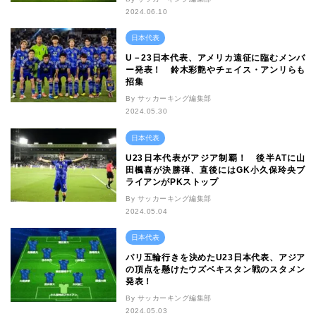
2024.06.10
日本代表
U－23日本代表、アメリカ遠征に臨むメンバ
ー発表！ 鈴木彩艶やチェイス・アンリらも
招集
By サッカーキング編集部
2024.05.30
日本代表
U23日本代表がアジア制覇！ 後半ATに山
田楓喜が決勝弾、直後にはGK小久保玲央ブ
ライアンがPKストップ
By サッカーキング編集部
2024.05.04
日本代表
パリ五輪行きを決めたU23日本代表、アジア
の頂点を懸けたウズベキスタン戦のスタメン
発表！
By サッカーキング編集部
2024.05.03