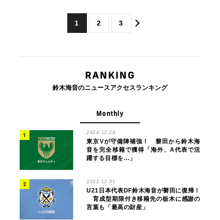
1
2
3
RANKING
鈴木海音のニュースアクセスランキング
Monthly
2024.12.28
東京Vが守備陣補強！ 磐田から鈴木海
音を完全移籍で獲得「海外、A代表で活
躍する目標を…」
2022.12.31
U21日本代表DF鈴木海音が磐田に復帰！
育成型期限付き移籍先の栃木に感謝の
言葉も「最高の財産」