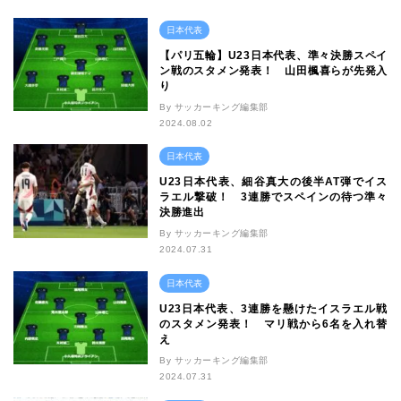
日本代表
【パリ五輪】U23日本代表、準々決勝スペイ
ン戦のスタメン発表！ 山田楓喜らが先発入
り
By サッカーキング編集部
2024.08.02
日本代表
U23日本代表、細谷真大の後半AT弾でイス
ラエル撃破！ 3連勝でスペインの待つ準々
決勝進出
By サッカーキング編集部
2024.07.31
日本代表
U23日本代表、3連勝を懸けたイスラエル戦
のスタメン発表！ マリ戦から6名を入れ替
え
By サッカーキング編集部
2024.07.31