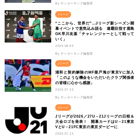
By サッカーキング編集部
Jリーグ
“ここから、世界だ”…Jリーグ新シーズン開
幕イベントで意気込み語る 連覇目指す鹿島
GK早川友基「チャレンジャーとして戦って
いく」
2026.08.03
By サッカーキング編集部
Jリーグ
浦和と契約解除のMF柴戸海が東京Vに加入
「このような機会をいただいたクラブ関係者
の皆様に心から感謝」
2026.07.23
By サッカーキング編集部
Jリーグ
Jリーグが2026／27U－21Jリーグの日程＆
大会ロゴを発表！ 開幕カードはU－21東京
VとU－21FC東京の東京ダービーに
2026.07.15