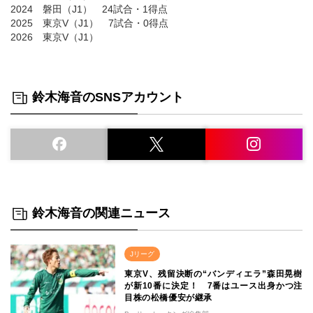
2024 磐田（J1） 24試合・1得点
2025 東京V（J1） 7試合・0得点
2026 東京V（J1）
鈴木海音のSNSアカウント
鈴木海音の関連ニュース
Jリーグ
東京V、残留決断の“バンディエラ”森田晃樹
が新10番に決定！ 7番はユース出身かつ注
目株の松橋優安が継承