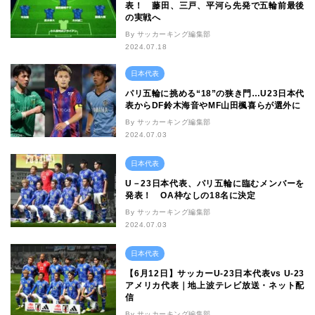
表！ 藤田、三戸、平河ら先発で五輪前最後
の実戦へ
By サッカーキング編集部
2024.07.18
日本代表
パリ五輪に挑める“18”の狭き門…U23日本代
表からDF鈴木海音やMF山田楓喜らが選外に
By サッカーキング編集部
2024.07.03
日本代表
U－23日本代表、パリ五輪に臨むメンバーを
発表！ OA枠なしの18名に決定
By サッカーキング編集部
2024.07.03
日本代表
【6月12日】サッカーU-23日本代表vs U-23
アメリカ代表｜地上波テレビ放送・ネット配
信
By サッカーキング編集部