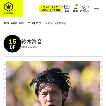
国内
Jリーグ
東京ヴェルディ
鈴木海音
TOP
15
鈴木海音
DF
Kaito SUZUKI