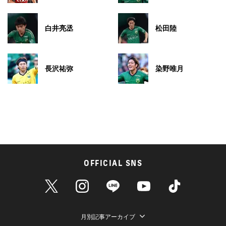
白井亮丞
松田陸
長沢祐弥
染野唯月
OFFICIAL SNS
月別記事アーカイブ