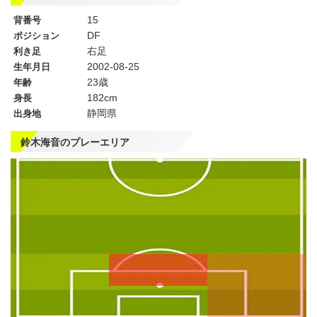
15
背番号
DF
ポジション
右足
利き足
2002-08-25
生年月日
23歳
年齢
182cm
身長
静岡県
出身地
鈴木海音のプレーエリア
左
CF
右
WG
WG
左
CMF
右
MF
MF
DMF
左
CB
右
SB
SB
GK