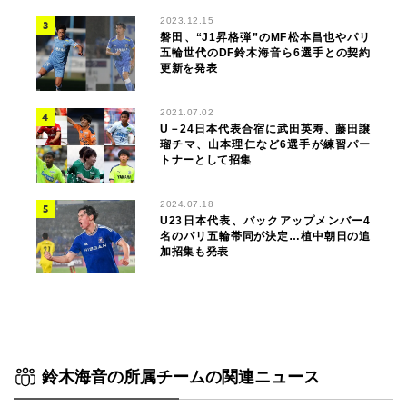
2023.12.15
磐田、“J1昇格弾”のMF松本昌也やパリ
五輪世代のDF鈴木海音ら6選手との契約
更新を発表
2021.07.02
U－24日本代表合宿に武田英寿、藤田譲
瑠チマ、山本理仁など6選手が練習パー
トナーとして招集
2024.07.18
U23日本代表、バックアップメンバー4
名のパリ五輪帯同が決定…植中朝日の追
加招集も発表
鈴木海音の所属チームの関連ニュース