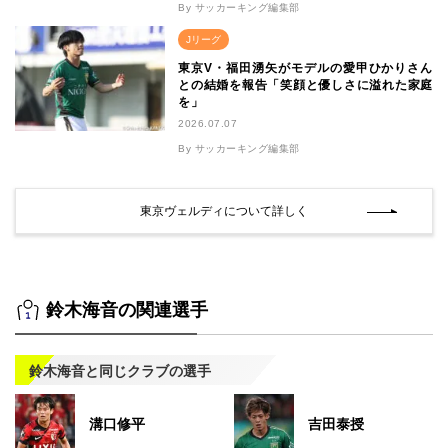
By サッカーキング編集部
Jリーグ
東京V・福田湧矢がモデルの愛甲ひかりさん
との結婚を報告「笑顔と優しさに溢れた家庭
を」
2026.07.07
By サッカーキング編集部
東京ヴェルディについて詳しく
鈴木海音の関連選手
鈴木海音と同じクラブの選手
溝口修平
吉田泰授