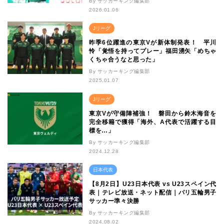
By サッカーキング編集部
2026.01.06
Jリーグ
昨季6位躍進の東京Vが新体制発表！ 平川
怜「覚悟を持ってプレー」福田湧矢「めちゃ
くちゃ合うなと思った」
By サッカーキング編集部
2025.01.07
Jリーグ
東京Vが守備陣補強！ 磐田から鈴木海音を
完全移籍で獲得「海外、A代表で活躍する目
標を…」
By サッカーキング編集部
2024.12.28
日本代表
【8月2日】U23日本代表 vs U23スペイン代
表｜テレビ放送・ネット配信｜パリ五輪男子
サッカー準々決勝
By サッカーキング編集部
2024.08.02