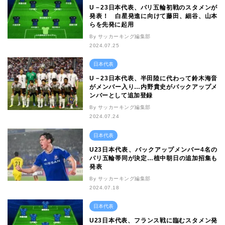
U－23日本代表、パリ五輪初戦のスタメンが
発表！ 白星発進に向けて藤田、細谷、山本
らを先発に起用
By サッカーキング編集部
2024.07.25
日本代表
U－23日本代表、半田陸に代わって鈴木海音
がメンバー入り…内野貴史がバックアップメ
ンバーとして追加登録
By サッカーキング編集部
2024.07.24
日本代表
U23日本代表、バックアップメンバー4名の
パリ五輪帯同が決定…植中朝日の追加招集も
発表
By サッカーキング編集部
2024.07.18
日本代表
U23日本代表、フランス戦に臨むスタメン発