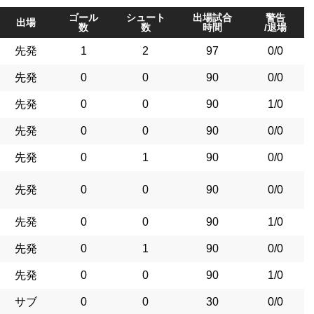
ゴール
シュート
出場試合
警告
出場
数
数
時間
/退場
先発
1
2
97
0/0
先発
0
0
90
0/0
先発
0
0
90
1/0
先発
0
0
90
0/0
先発
0
1
90
0/0
先発
0
0
90
0/0
先発
0
0
90
1/0
先発
0
1
90
0/0
先発
0
0
90
1/0
サブ
0
0
30
0/0