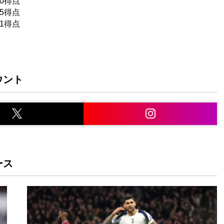
0得点
5得点
1得点
ウント
ース