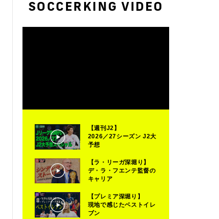
SOCCERKING VIDEO
【週刊J2】
2026／27シーズン J2大
予想
【ラ・リーガ深堀り】
デ・ラ・フエンテ監督の
キャリア
【プレミア深堀り】
現地で感じたベストイレ
ブン