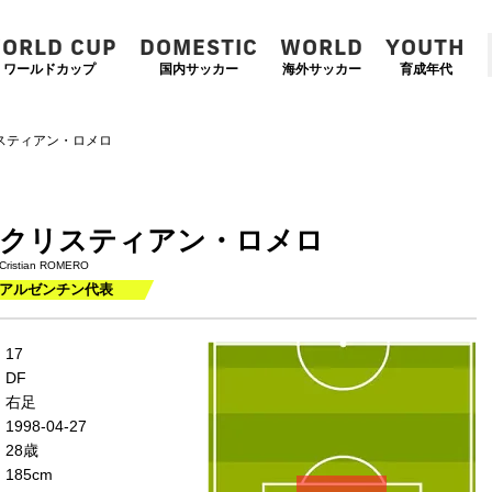
ORLD CUP
DOMESTIC
WORLD
YOUTH
ワールドカップ
国内サッカー
海外サッカー
育成年代
スティアン・ロメロ
クリスティアン・ロメロ
Cristian ROMERO
アルゼンチン代表
左
CF
右
17
WG
WG
DF
左
CMF
右
右足
MF
MF
1998-04-27
DMF
28歳
185cm
左
CB
右