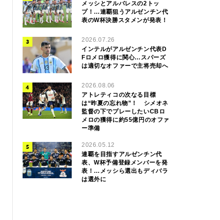
メッシとアルバレスの2トッ
プ！…連覇狙うアルゼンチン代
表のW杯決勝スタメンが発表！
2026.07.26
インテルがアルゼンチン代表D
Fロメロ獲得に関心…スパーズ
は適切なオファーで主将売却へ
2026.08.06
アトレティコの次なる目標
は“昨夏の忘れ物”！ シメオネ
監督の下でプレーしたいCBロ
メロの獲得に約55億円のオファ
ー準備
2026.05.12
連覇を目指すアルゼンチン代
表、W杯予備登録メンバーを発
表！…メッシら選出もディバラ
は選外に