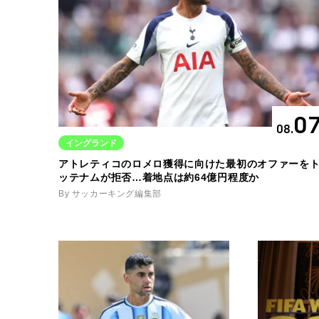
0
08.
イングランド
アトレティコのロメロ獲得に向けた最初のオファーを
ッテナムが拒否…着地点は約64億円程度か
By サッカーキング編集部