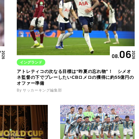
7
06
2026
2026
08.
イングランド
ト
アトレティコの次なる目標は“昨夏の忘れ物”！ シメオ
ネ監督の下でプレーしたいCBロメロの獲得に約55億円の
オファー準備
By サッカーキング編集部