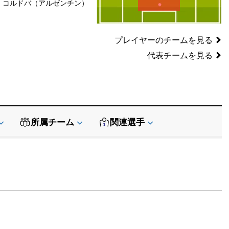
コルドバ（アルゼンチン）
SB
SB
GK
プレイヤーのチームを見る
代表チームを見る
所属チーム
関連選手
データ提供:
API-Football