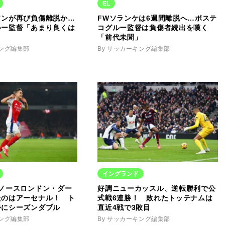
EL
ソンが再び負傷離脱か…
FWソランケは6週間離脱へ…ポステ
ルー監督「あまり良くは
コグルー監督は負傷者続出を嘆く
「前代未聞」
キング編集部
By サッカーキング編集部
イングランド
のノースロンドン・ダー
好調ニューカッスル、逆転勝利で公
たのはアーセナル！ ト
式戦6連勝！ 敗れたトッテナムは
手にシーズンダブル
直近4戦で3敗目
キング編集部
By サッカーキング編集部