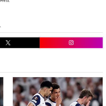
9得点
ト