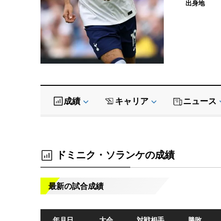
出身地
成績
キャリア
ニュース
ドミニク・ソランケの成績
最新の試合成績
年月日
大会
対戦相手
勝敗