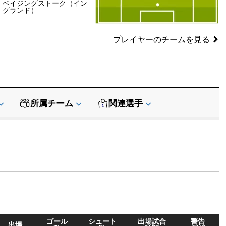
ベイジングストーク（イン
SB
SB
グランド）
GK
プレイヤーのチームを見る
所属チーム
関連選手
データ提供:
API-Football
ゴール
シュート
出場試合
警告
出場