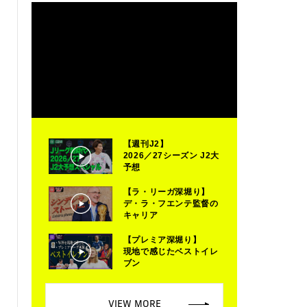
【週刊J2】
2026／27シーズン J2大
予想
【ラ・リーガ深堀り】
デ・ラ・フエンテ監督の
キャリア
【プレミア深堀り】
現地で感じたベストイレ
ブン
VIEW MORE