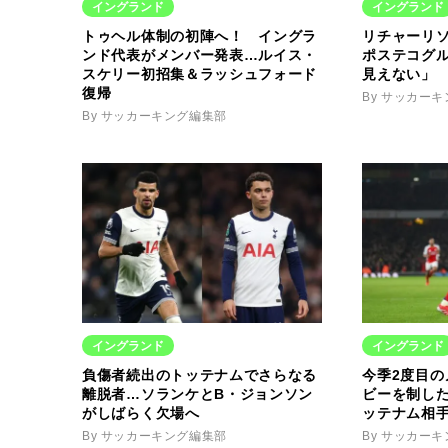
イングランド
イングランド
トゥヘル体制の初陣へ！ イングラ
リチャーリ
ンド代表がメンバー発表…ルイス・
ポステコグ
スケリー初招集＆ラッシュフォード
見えない」
復帰
By サッカー
By サッカーキング編集部
イングランド
イングランド
負傷者続出のトッテナムでさらなる
今季2度目
離脱者…ソランケとB・ジョンソン
ビーを制し
がしばらく欠場へ
ッテナム相
By サッカーキング編集部
By サッカー