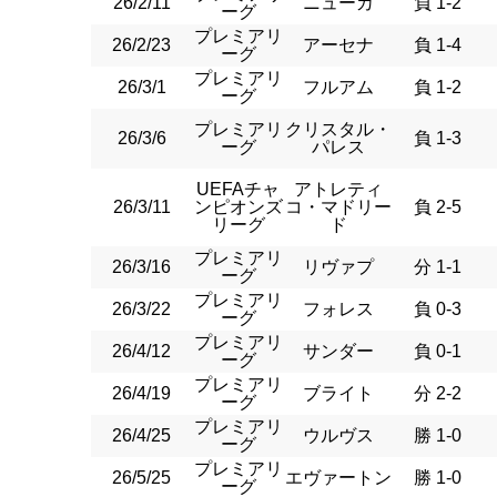
26/2/11
ニューカ
負 1-2
ーグ
プレミアリ
26/2/23
アーセナ
負 1-4
ーグ
プレミアリ
26/3/1
フルアム
負 1-2
ーグ
プレミアリ
クリスタル・
26/3/6
負 1-3
ーグ
パレス
UEFAチャ
アトレティ
26/3/11
ンピオンズ
コ・マドリー
負 2-5
リーグ
ド
プレミアリ
26/3/16
リヴァプ
分 1-1
ーグ
プレミアリ
26/3/22
フォレス
負 0-3
ーグ
プレミアリ
26/4/12
サンダー
負 0-1
ーグ
プレミアリ
26/4/19
ブライト
分 2-2
ーグ
プレミアリ
26/4/25
ウルヴス
勝 1-0
ーグ
プレミアリ
26/5/25
エヴァートン
勝 1-0
ーグ