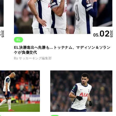
3
02
2025
2025
05.
EL
、
EL決勝進出へ先勝も…トッテナム、マディソン＆ソラン
ケが負傷交代
By サッカーキング編集部