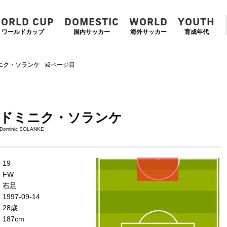
ORLD CUP
DOMESTIC
WORLD
YOUTH
ワールドカップ
国内サッカー
海外サッカー
育成年代
ニク・ソランケ
2ページ目
ドミニク・ソランケ
Dominic SOLANKE
左
CF
右
19
WG
WG
FW
左
CMF
右
右足
MF
MF
1997-09-14
DMF
28歳
187cm
左
CB
右