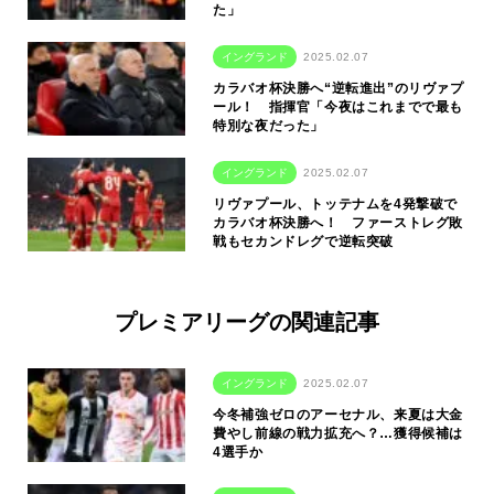
た」
イングランド
2025.02.07
カラバオ杯決勝へ“逆転進出”のリヴァプ
ール！ 指揮官「今夜はこれまでで最も
特別な夜だった」
イングランド
2025.02.07
リヴァプール、トッテナムを4発撃破で
カラバオ杯決勝へ！ ファーストレグ敗
戦もセカンドレグで逆転突破
プレミアリーグの関連記事
イングランド
2025.02.07
今冬補強ゼロのアーセナル、来夏は大金
費やし前線の戦力拡充へ？…獲得候補は
4選手か