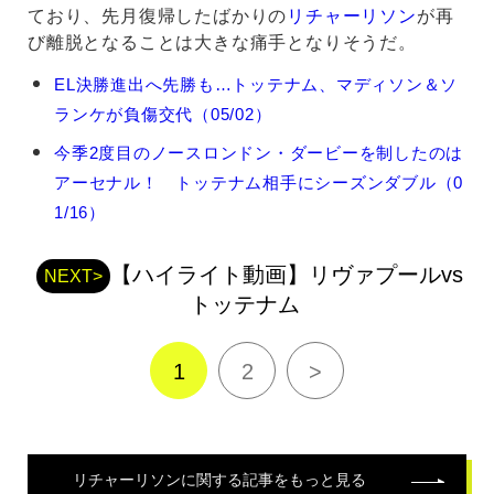
ており、先月復帰したばかりの
リチャーリソン
が再
び離脱となることは大きな痛手となりそうだ。
リ
EL決勝進出へ先勝も…トッテナム、マディソン＆ソ
チ
ランケが負傷交代（05/02）
ャ
ー
今季2度目のノースロンドン・ダービーを制したのは
リ
アーセナル！ トッテナム相手にシーズンダブル（0
ソ
ン
1/16）
の
関
【ハイライト動画】リヴァプールvs
連
NEXT>
記
トッテナム
事
1
2
>
リチャーリソン
に関する記事をもっと見る