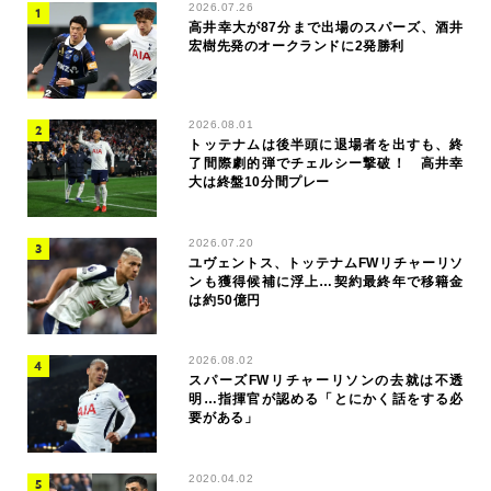
2026.07.26
高井幸大が87分まで出場のスパーズ、酒井
宏樹先発のオークランドに2発勝利
2026.08.01
トッテナムは後半頭に退場者を出すも、終
了間際劇的弾でチェルシー撃破！ 高井幸
大は終盤10分間プレー
2026.07.20
ユヴェントス、トッテナムFWリチャーリソ
ンも獲得候補に浮上…契約最終年で移籍金
は約50億円
2026.08.02
スパーズFWリチャーリソンの去就は不透
明…指揮官が認める「とにかく話をする必
要がある」
2020.04.02