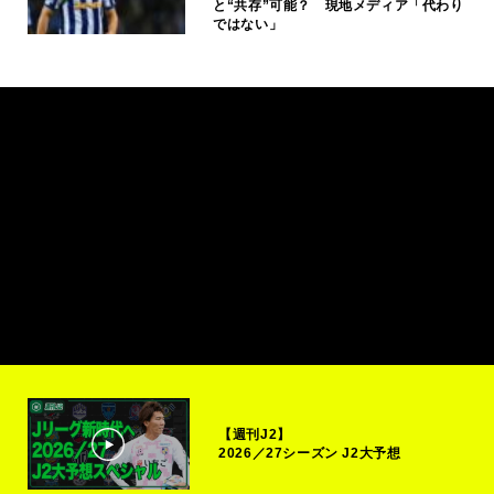
と“共存”可能？ 現地メディア「代わり
ではない」
【週刊J2】
2026／27シーズン J2大予想