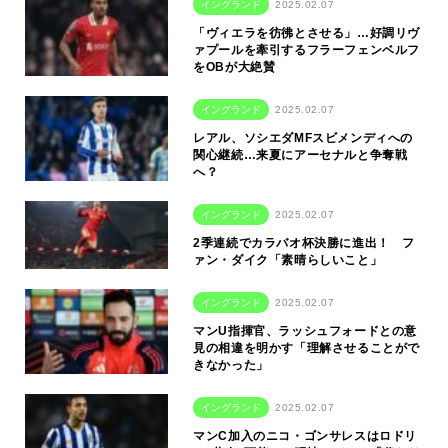
イングランド
2025.02.07
「ヴィエラを彷彿とさせる」…好調リヴ
ァプールを牽引するフラーフェンベルフ
をOBが大絶賛
イングランド
2025.02.07
レアル、ソシエダMFスビメンディへの
関心継続…来夏にアーセナルと争奪戦
へ？
イングランド
2025.02.07
2季連続でカラバオ杯決勝に進出！ フ
ァン・ダイク「素晴らしいこと」
イングランド
2025.02.07
マンU指揮官、ラッシュフォードとの意
見の相違を明かす「理解させることがで
きなかった」
イングランド
2025.02.07
マンC加入のニコ・ゴンサレスはロドリ