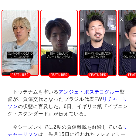
U
n
m
u
t
e
トッテナムを率いる
アンジェ・ポステコグルー
監
督が、負傷交代となったブラジル代表FW
リチャーリ
ソン
の状態に言及した。6日、イギリス紙『イブニン
グ・スタンダード』が伝えている。
今シーズンすでに2度の負傷離脱を経験している
リ
チャーリソン
は、先月15日に行われたプレミアリー