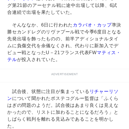
グ第21節のアーセナル戦に途中出場して以降、6試
合連続で出場を果たしていた。
そんななか、6日に行われた
カラバオ・カップ
準決
勝セカンドレグのリヴァプール戦で今季6度目となる
先発出場を飾ったものの、前半アディショナルタイ
ムに負傷交代を余儀なくされ、代わりに新加入でデ
ビュー戦となったU－21フランス代表FW
マティス・
テル
が投入されていた。
ADVERTISEMENT
試合後、状態に注目が集まっている
リチャーリソ
ン
について聞かれたポステコグルー監督は「ふくら
はぎの問題のようだ。試合後はあまり良くは見えな
かったので、リストに加わることになるだろう」と
しばらく戦列を離れる見込みであることを明かし
た。