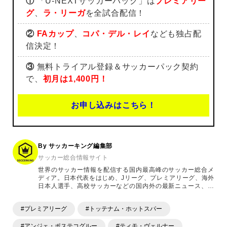
①
「U-NEXTサッカーパック」は
プレミアリー
グ
、
ラ・リーガ
を全試合配信！
②
FAカップ
、
コパ・デル・レイ
なども独占配
信決定！
③
無料トライアル登録＆サッカーパック契約
で、
初月は1,400円！
お申し込みはこちら！
By サッカーキング編集部
サッカー総合情報サイト
世界のサッカー情報を配信する国内最高峰のサッカー総合メ
ディア。日本代表をはじめ、Jリーグ、プレミアリーグ、海外
日本人選手、高校サッカーなどの国内外の最新ニュース、コ
ラム、選手インタビュー、試合結果速報、ゲーム、ショッピ
ングといったサッカーにまつわるあらゆる情報を提供してい
#プレミアリーグ
#トッテナム・ホットスパー
ます。「X」「Instagram」「YouTube」「TikTok」など、
各種SNSサービスも充実したコンテンツを発信中。
#アンジェ・ポステコグルー
#ティモ・ヴェルナー