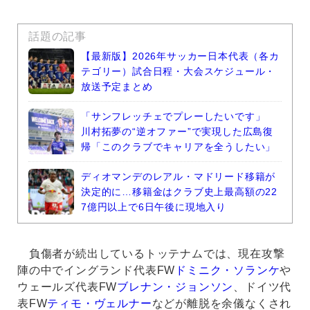
話題の記事
【最新版】2026年サッカー日本代表（各カ
テゴリー）試合日程・大会スケジュール・
放送予定まとめ
「サンフレッチェでプレーしたいです」
川村拓夢の“逆オファー”で実現した広島復
帰「このクラブでキャリアを全うしたい」
ディオマンデのレアル・マドリード移籍が
決定的に…移籍金はクラブ史上最高額の22
7億円以上で6日午後に現地入り
負傷者が続出しているトッテナムでは、現在攻撃
陣の中でイングランド代表FW
ドミニク・ソランケ
や
ウェールズ代表FW
ブレナン・ジョンソン
、ドイツ代
表FW
ティモ・ヴェルナー
などが離脱を余儀なくされ