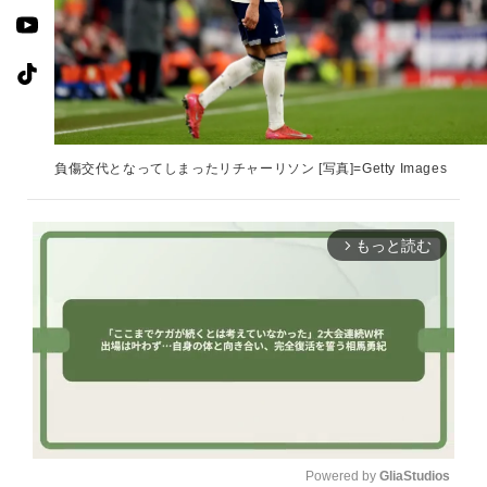
負傷交代となってしまったリチャーリソン [写真]=Getty Images
もっと読む
arrow_forward_ios
Powered by 
GliaStudios