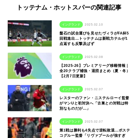
トッテナム・ホットスパーの関連記事
イングランド
2025.02.10
盤石の試合運びを見せたヴィラがFA杯5
回戦進出…トッテナムは新戦力テルが1
点返すも反撃及ばず
イングランド
2025.02.08
【2025-26】プレミアリーグ移籍情報｜
全20クラブ補強・退団まとめ（夏・冬）
【2月7日更新】
イングランド
2025.02.07
レスターのファン・ニステルローイ監督
がマンUと初対決へ「古巣との対戦は特
別なものだが…」
イングランド
2025.02.07
第1戦は勝利も4失点で逆転敗退…ポステ
コグルー監督「リヴァプールが強すぎ