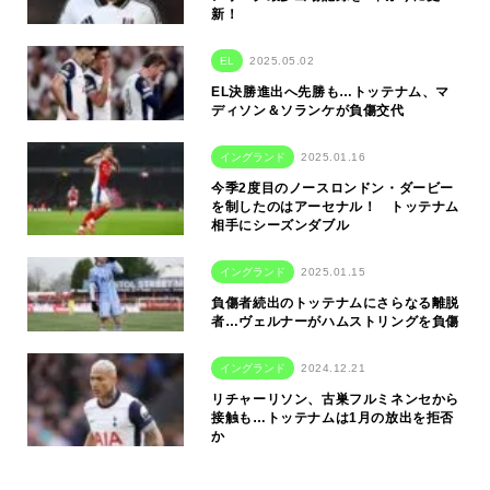
新！
EL
2025.05.02
EL決勝進出へ先勝も…トッテナム、マ
ディソン＆ソランケが負傷交代
イングランド
2025.01.16
今季2度目のノースロンドン・ダービー
を制したのはアーセナル！ トッテナム
相手にシーズンダブル
イングランド
2025.01.15
負傷者続出のトッテナムにさらなる離脱
者…ヴェルナーがハムストリングを負傷
イングランド
2024.12.21
リチャーリソン、古巣フルミネンセから
接触も…トッテナムは1月の放出を拒否
か