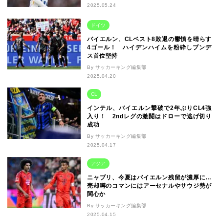
2025.05.24
ドイツ
バイエルン、CLベスト8敗退の鬱憤を晴らす
4ゴール！ ハイデンハイムを粉砕しブンデ
ス首位堅持
By サッカーキング編集部
2025.04.20
CL
インテル、バイエルン撃破で2年ぶりCL4強
入り！ 2ndレグの激闘はドローで逃げ切り
成功
By サッカーキング編集部
2025.04.17
アジア
ニャブリ、今夏はバイエルン残留が濃厚に…
売却噂のコマンにはアーセナルやサウジ勢が
関心か
By サッカーキング編集部
2025.04.15