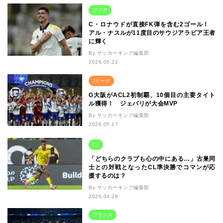
アジア
C・ロナウドが直接FK弾を含む2ゴール！
アル・ナスルが11度目のサウジアラビア王者
に輝く
By サッカーキング編集部
2026.05.22
Jリーグ
G大阪がACL2初制覇、10個目の主要タイト
ル獲得！ ジェバリが大会MVP
By サッカーキング編集部
2026.05.17
CL
「どちらのクラブも心の中にある…」古巣同
士との対戦となったCL準決勝でコマンが応
援するのは？
By サッカーキング編集部
2026.04.28
フランス