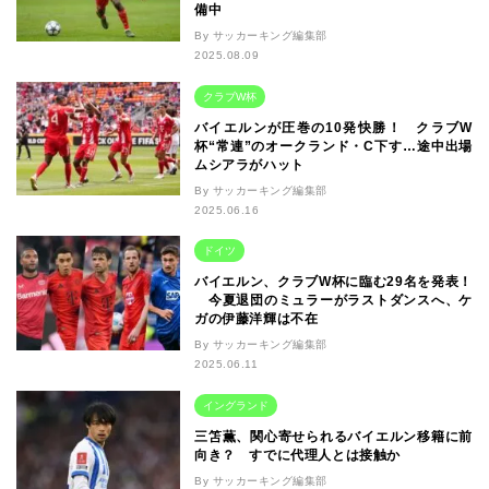
備中
By サッカーキング編集部
2025.08.09
クラブW杯
バイエルンが圧巻の10発快勝！ クラブW
杯“常連”のオークランド・C下す…途中出場
ムシアラがハット
By サッカーキング編集部
2025.06.16
ドイツ
バイエルン、クラブW杯に臨む29名を発表！
今夏退団のミュラーがラストダンスへ、ケ
ガの伊藤洋輝は不在
By サッカーキング編集部
2025.06.11
イングランド
三笘薫、関心寄せられるバイエルン移籍に前
向き？ すでに代理人とは接触か
By サッカーキング編集部