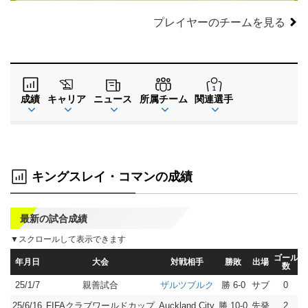
プレイヤーのチームを見る
成績
キャリア
ニュース
所属チーム
関連選手
キングスレイ・コマンの成績
最新の試合成績
▼スクロールして表示できます
ゴール
年月日
大会
対戦相手
勝敗
出場
数
25/1/7
親善試合
勝 6-0
サブ
0
ザルツブルク
25/6/16
FIFAクラブワールドカップ
勝 10-0
先発
2
Auckland City