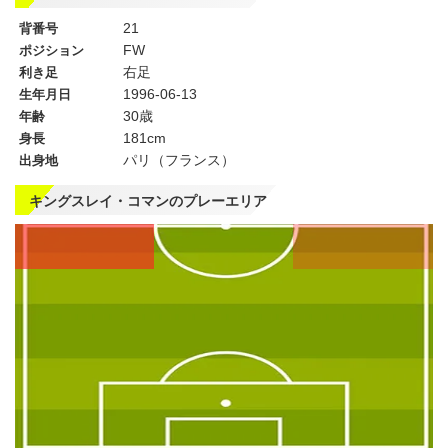
21
背番号
FW
ポジション
右足
利き足
1996-06-13
生年月日
30歳
年齢
181cm
身長
パリ（フランス）
出身地
キングスレイ・コマンのプレーエリア
左
CF
右
WG
WG
左
CMF
右
MF
MF
DMF
左
CB
右
SB
SB
GK