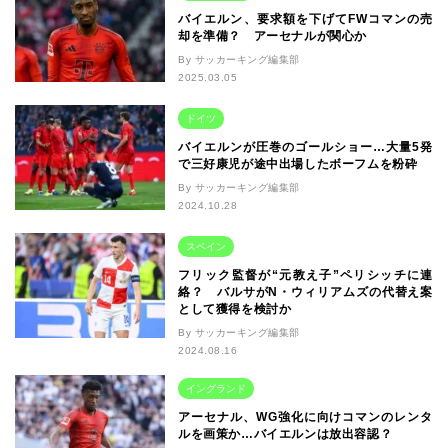
バイエルン、要求額を下げてFWコマンの売
却を準備？ アーセナルが関心か
By サッカーキング編集部
2025.03.05
ドイツ
バイエルンが圧巻のゴールショー…大量5発
で三好康児が途中出場したボーフムを粉砕
By サッカーキング編集部
2024.10.28
スペイン
フリック監督が“元教え子”ペリシッチに連
絡？ バルサがN・ウィリアムズの代替え案
として獲得を検討か
By サッカーキング編集部
2024.08.16
イングランド
アーセナル、WG強化に向けコマンのレンタ
ルを画策か…バイエルンは放出容認？