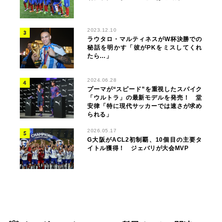
2023.12.10
ラウタロ・マルティネスがW杯決勝での
秘話を明かす「彼がPKをミスしてくれ
たら…」
2024.06.28
プーマが“スピード”を重視したスパイク
「ウルトラ」の最新モデルを発売！ 堂
安律「特に現代サッカーでは速さが求め
られる」
2026.05.17
G大阪がACL2初制覇、10個目の主要タ
イトル獲得！ ジェバリが大会MVP