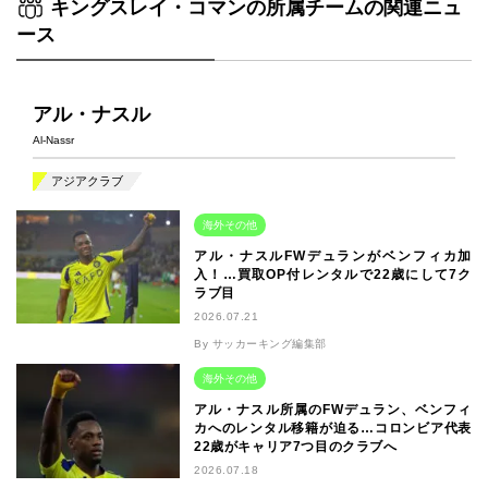
キングスレイ・コマンの所属チームの関連ニュ
ース
アル・ナスル
Al-Nassr
アジアクラブ
海外その他
アル・ナスルFWデュランがベンフィカ加
入！…買取OP付レンタルで22歳にして7ク
ラブ目
2026.07.21
By サッカーキング編集部
海外その他
アル・ナスル所属のFWデュラン、ベンフィ
カへのレンタル移籍が迫る…コロンビア代表
22歳がキャリア7つ目のクラブへ
2026.07.18