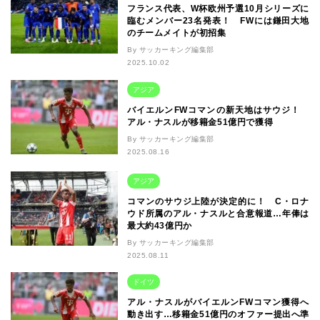
フランス代表、W杯欧州予選10月シリーズに
臨むメンバー23名発表！ FWには鎌田大地
のチームメイトが初招集
By サッカーキング編集部
2025.10.02
アジア
バイエルンFWコマンの新天地はサウジ！
アル・ナスルが移籍金51億円で獲得
By サッカーキング編集部
2025.08.16
アジア
コマンのサウジ上陸が決定的に！ C・ロナ
ウド所属のアル・ナスルと合意報道…年俸は
最大約43億円か
By サッカーキング編集部
2025.08.11
ドイツ
アル・ナスルがバイエルンFWコマン獲得へ
動き出す…移籍金51億円のオファー提出へ準