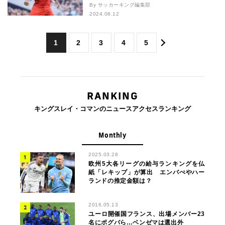
By サッカーキング編集部
2024.08.12
1
2
3
4
5
RANKING
キングスレイ・コマンのニュースアクセスランキング
Monthly
2025.03.28
欧州5大各リーグの給与ランキングを仏
紙「レキップ」が算出 エンバぺやハー
ランドの推定金額は？
2016.05.13
ユーロ開催国フランス、出場メンバー23
名にポグバら…ベンゼマは選出外