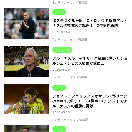
By サッカーキング編集部
アジア
ポステコグルー氏、C・ロナウド所属アル・
ナスルの指揮官に就任！ 2年契約締結
2026.07.04
By サッカーキング編集部
海外その他
アル・ナスル、今季リーグ制覇に導いたジョ
ルジェ・ジェズス監督が退団…
2026.05.29
By サッカーキング編集部
アジア
ジョアン・フェリックスがサウジ1部リーグ
のMVPに輝く！ 20得点13アシストでア
ル・ナスルの優勝に貢献
2026.05.23
By サッカーキング編集部
アジア