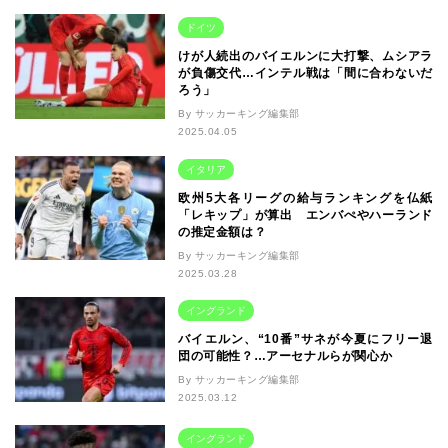
ドイツ
けが人続出のバイエルンに大打撃、ムシアラ
が負傷交代…インテル戦は「間に合わないだ
ろう」
By サッカーキング編集部
2025.04.05
イタリア
欧州5大各リーグの給与ランキングを仏紙
「レキップ」が算出 エンバぺやハーランド
の推定金額は？
By サッカーキング編集部
2025.03.28
イングランド
バイエルン、“10番”サネが今夏にフリー退
団の可能性？…アーセナルらが関心か
By サッカーキング編集部
2025.03.12
イングランド