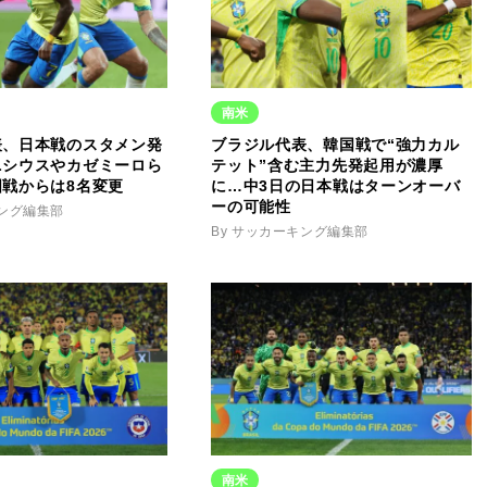
南米
表、日本戦のスタメン発
ブラジル代表、韓国戦で“強力カル
ニシウスやカゼミーロら
テット”含む主力先発起用が濃厚
戦からは8名変更
に…中3日の日本戦はターンオーバ
ーの可能性
キング編集部
By サッカーキング編集部
南米