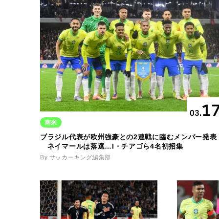
1
03.
南米
ブラジル代表が欧州強豪との2連戦に臨むメンバー発表
ネイマールは落選…I・チアゴら4名初招集
By サッカーキング編集部