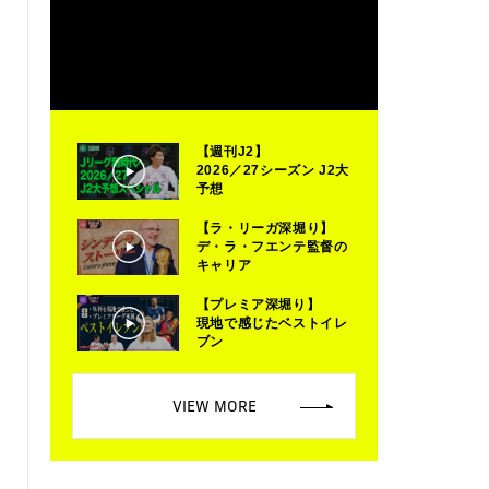
【週刊J2】
2026／27シーズン J2大
予想
【ラ・リーガ深堀り】
デ・ラ・フエンテ監督の
キャリア
【プレミア深堀り】
現地で感じたベストイレ
ブン
VIEW MORE