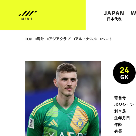
JAPAN
W
日本代表
海外
アジアクラブ
アル・ナスル
ベント
TOP
24
GK
背番号
ポジション
利き足
生年月日
年齢
身長