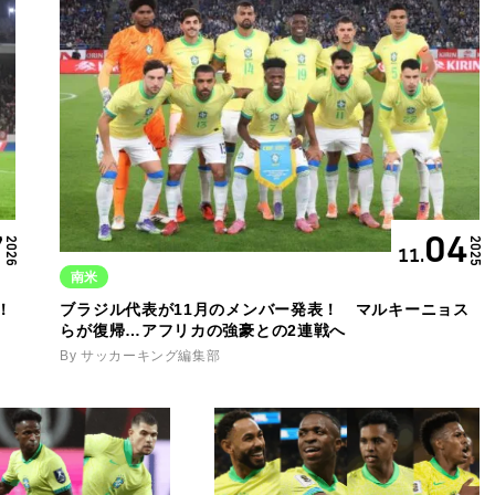
7
04
2026
2025
11.
南米
！
ブラジル代表が11月のメンバー発表！ マルキーニョス
らが復帰…アフリカの強豪との2連戦へ
By サッカーキング編集部