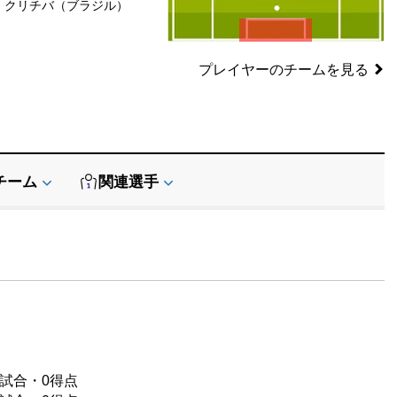
クリチバ（ブラジル）
SB
SB
GK
プレイヤーのチームを見る
チーム
関連選手
1試合・0得点