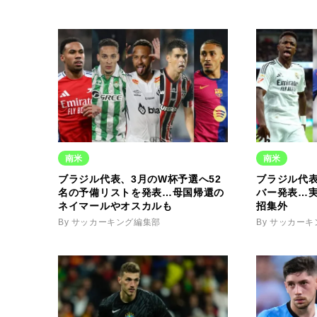
南米
南米
ブラジル代表、3月のW杯予選へ52
ブラジル代表
名の予備リストを発表…母国帰還の
バー発表…
ネイマールやオスカルも
招集外
By サッカーキング編集部
By サッカー