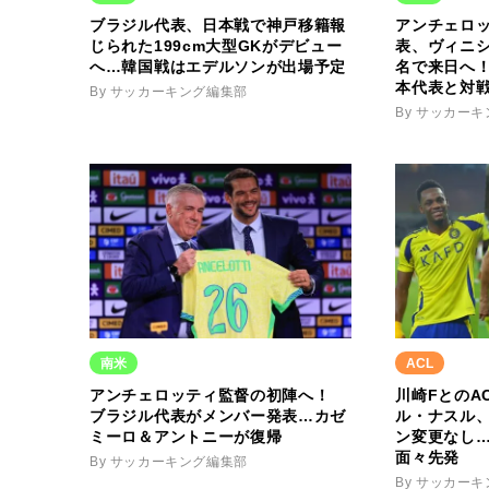
ブラジル代表、日本戦で神戸移籍報
アンチェロ
じられた199cm大型GKがデビュー
表、ヴィニシ
へ…韓国戦はエデルソンが出場予定
名で来日へ！
本代表と対
By サッカーキング編集部
By サッカー
南米
ACL
アンチェロッティ監督の初陣へ！
川崎FとのA
ブラジル代表がメンバー発表…カゼ
ル・ナスル、
ミーロ＆アントニーが復帰
ン変更なし
面々先発
By サッカーキング編集部
By サッカー