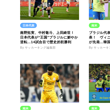
日本代表
南米
南野拓実、中村敬斗、上田綺世！
ブラジル代
日本代表が“王国”ブラジルに鮮やか
表！ ヴィ
逆転…14試合目で歴史的初勝利
が先発…韓国
By サッカーキング編集部
By サッカー
南米
南米