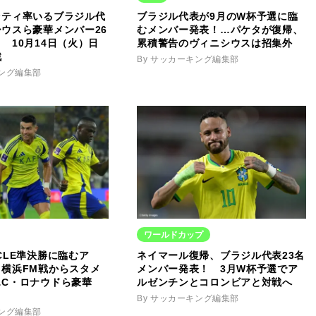
ッティ率いるブラジル代
ブラジル代表が9月のW杯予選に臨
ウスら豪華メンバー26
むメンバー発表！…パケタが復帰、
 10月14日（火）日
累積警告のヴィニシウスは招集外
戦
By サッカーキング編集部
キング編集部
ワールドカップ
CLE準決勝に臨むア
ネイマール復帰、ブラジル代表23名
横浜FM戦からスタメ
メンバー発表！ 3月W杯予選でア
…C・ロナウドら豪華
ルゼンチンとコロンビアと対戦へ
By サッカーキング編集部
キング編集部