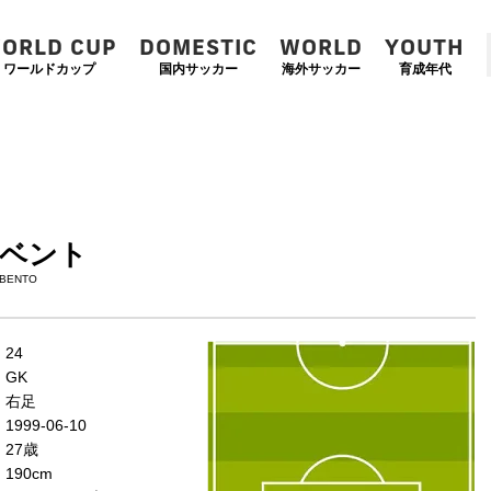
ORLD CUP
DOMESTIC
WORLD
YOUTH
ワールドカップ
国内サッカー
海外サッカー
育成年代
ベント
BENTO
左
CF
右
24
WG
WG
GK
左
CMF
右
右足
MF
MF
1999-06-10
DMF
27歳
190cm
左
CB
右