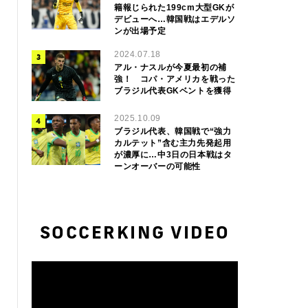
籍報じられた199cm大型GKが
デビューへ…韓国戦はエデルソ
ンが出場予定
2024.07.18
アル・ナスルが今夏最初の補
強！ コパ・アメリカを戦った
ブラジル代表GKベントを獲得
2025.10.09
ブラジル代表、韓国戦で“強力
カルテット”含む主力先発起用
が濃厚に…中3日の日本戦はタ
ーンオーバーの可能性
SOCCERKING VIDEO