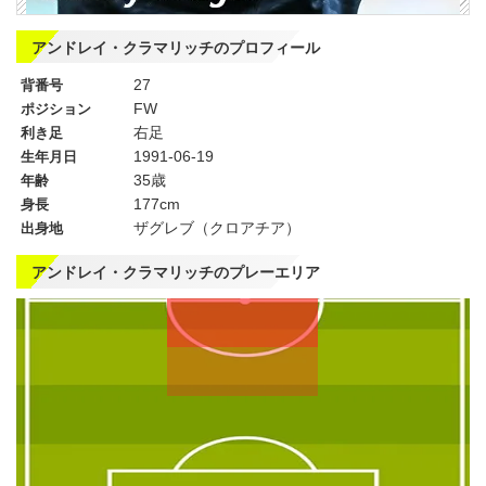
アンドレイ・クラマリッチのプロフィール
27
背番号
FW
ポジション
右足
利き足
1991-06-19
生年月日
35歳
年齢
177cm
身長
ザグレブ（クロアチア）
出身地
アンドレイ・クラマリッチのプレーエリア
左
CF
右
WG
WG
左
CMF
右
MF
MF
DMF
左
CB
右
SB
SB