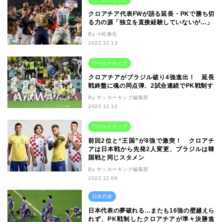
クロアチア代表FWが語る延長・PKで勝ち切
る力の源「独立を直接経験していないが…」
By 小松春生
2022.12.13
ワールドカップ
クロアチアがブラジル破り4強進出！ 延長
戦終盤に魂の同点弾、2試合連続でPK戦制す
By サッカーキング編集部
2022.12.10
ワールドカップ
前回2位と“王国”が8強で激突！ クロアチ
アは日本戦から先発2人変更、ブラジルは韓
国戦と同じスタメン
By サッカーキング編集部
2022.12.09
日本代表
日本代表の夢破れる…またも16強の壁越えら
れず、PK戦制したクロアチアが準々決勝進