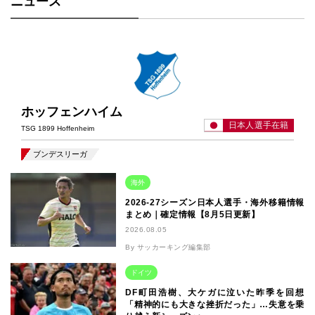
ニュース
ホッフェンハイム
日本人選手在籍
TSG 1899 Hoffenheim
ブンデスリーガ
海外
2026-27シーズン日本人選手・海外移籍情報
まとめ｜確定情報【8月5日更新】
2026.08.05
By サッカーキング編集部
ドイツ
DF町田浩樹、大ケガに泣いた昨季を回想
「精神的にも大きな挫折だった」…失意を乗