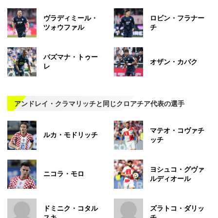
ヴラディミール・
ロビン・フラナー
ツォウファル
チ
バズマナ・トゥー
オザン・カバク
レ
アンドレイ・クラマリッチと同じクロアチア代表の選手
マテオ・コヴァチ
ルカ・モドリッチ
ッチ
ヨシュコ・グヴァ
ニコラ・モロ
ルディオール
ドミニク・コタル
ズラトコ・ダリッ
スキ
チ