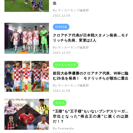
出
By サッカーキング編集部
2022.12.06
日本代表
クロアチア代表が日本戦スタメン発表…モド
リッチら先発、変更は2人
By サッカーキング編集部
2022.12.05
ワールドカップ
前回大会準優勝のクロアチア代表、W杯に臨
む26名を発表！ モドリッチらが順当に選出
By サッカーキング編集部
2022.11.09
ドイツ
“王様”も“王子様”もいないブンデスリーガ…
空位となった“得点王の座”に就くのは誰
だ！？
By Footmedia