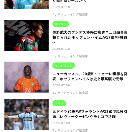
り越え新シーズンへ
2026.07.18
By サッカーキング編集部
オランダ
佐野航大のブンデス移籍に暗雲？…口頭合意
報じられたホッフェンハイムが17歳MF獲得
へ
2026.07.10
By サッカーキング編集部
イングランド
ニューカッスル、20歳B・トゥーレ獲得を発
表…ホッフェンハイムは史上最高額で売却
2026.07.06
By サッカーキング編集部
ドイツ
元ドイツ代表FWフォラントが33歳で現役引
退…レヴァークーゼンやモナコで活躍
2026.07.03
By サッカーキング編集部