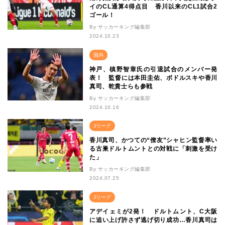
イのCL通算4得点目 香川以来のCL1試合2
ゴール！
By サッカーキング編集部
2024.10.23
国内
神戸、槙野智章氏の引退試合のメンバー発
表！ 監督には本田圭佑、ボドルスキや香川
真司、乾貴士らも参戦
By サッカーキング編集部
2024.10.16
Jリーグ
香川真司、かつての“僚友”シャヒン監督率い
る古巣ドルトムントとの対戦に「刺激を受け
た」
By サッカーキング編集部
2024.07.25
Jリーグ
アデイェミが2発！ ドルトムント、C大阪
に追い上げ許さず逃げ切り成功…香川真司は