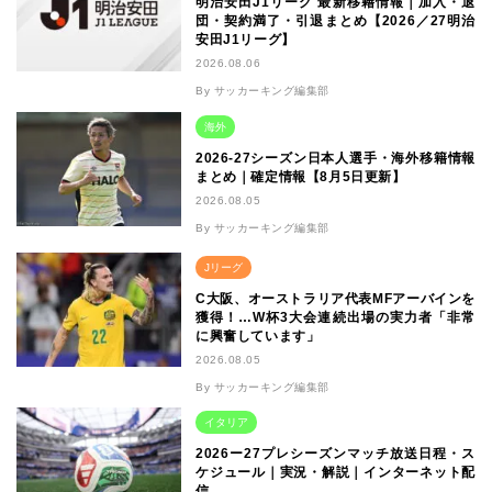
明治安田J1リーグ 最新移籍情報｜加入・退
団・契約満了・引退まとめ【2026／27明治
安田J1リーグ】
2026.08.06
By サッカーキング編集部
海外
2026-27シーズン日本人選手・海外移籍情報
まとめ｜確定情報【8月5日更新】
2026.08.05
By サッカーキング編集部
Jリーグ
C大阪、オーストラリア代表MFアーバインを
獲得！…W杯3大会連続出場の実力者「非常
に興奮しています」
2026.08.05
By サッカーキング編集部
イタリア
2026ー27プレシーズンマッチ放送日程・ス
ケジュール｜実況・解説｜インターネット配
信