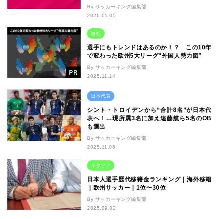
By サッカーキング編集部
2026.01.05
海外
選手にもトレンドはあるのか！？ この10年
で変わった欧州5大リーグ“外国人勢力図”
By サッカーキング編集部
2025.11.14
日本代表
シント・トロイデンから“合計8名”が日本代
表へ！…現所属3名に加え遠藤航ら5名のOB
も選出
By サッカーキング編集部
2025.11.06
イタリア
日本人選手歴代移籍金ランキング｜海外移籍
｜欧州サッカー｜1位〜30位
By サッカーキング編集部
2025.09.02