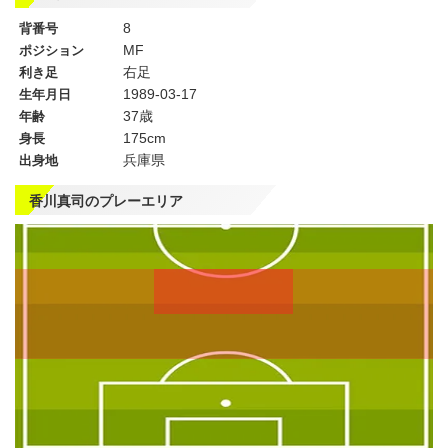
8
背番号
MF
ポジション
右足
利き足
1989-03-17
生年月日
37歳
年齢
175cm
身長
兵庫県
出身地
香川真司のプレーエリア
左
CF
右
WG
WG
左
CMF
右
MF
MF
DMF
左
CB
右
SB
SB
GK