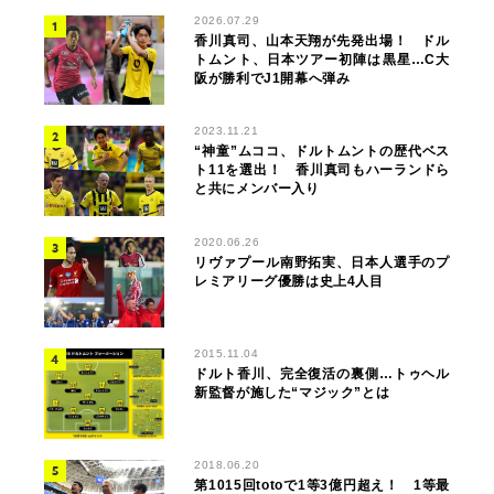
2026.07.29
香川真司、山本天翔が先発出場！ ドル
トムント、日本ツアー初陣は黒星…C大
阪が勝利でJ1開幕へ弾み
2023.11.21
“神童”ムココ、ドルトムントの歴代ベス
ト11を選出！ 香川真司もハーランドら
と共にメンバー入り
2020.06.26
リヴァプール南野拓実、日本人選手のプ
レミアリーグ優勝は史上4人目
2015.11.04
ドルト香川、完全復活の裏側…トゥヘル
新監督が施した“マジック”とは
2018.06.20
第1015回totoで1等3億円超え！ 1等最