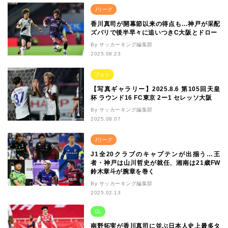
Jリーグ
香川真司が開幕節以来の得点も…神戸が采配
ズバリで後半早々に追いつきC大阪とドロー
By サッカーキング編集部
2025.08.23
フォト
【写真ギャラリー】2025.8.6 第105回天皇
杯 ラウンド16 FC東京 2ー1 セレッソ大阪
By サッカーキング編集部
2025.08.07
Jリーグ
J1全20クラブのキャプテンが出揃う…王
者・神戸は山川哲史が就任、湘南は21歳FW
鈴木章斗が腕章を巻く
By サッカーキング編集部
2025.02.13
CL
南野拓実が香川真司に並ぶ日本人史上最多タ