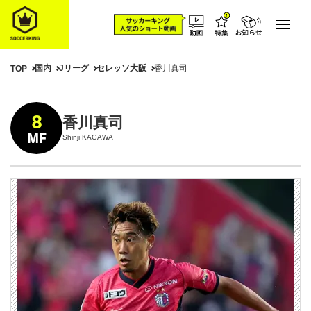
国内
Jリーグ
セレッソ大阪
香川真司
TOP
8
香川真司
MF
Shinji KAGAWA