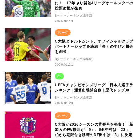
に！…17年ぶり開催Jリーグオールスターの
投票速報が発表
By サッカーキング編集部
2026.02.13
Jリーグ
C大阪とドルトムント、オフィシャルクラブ
パートナーシップを締結「多くの学びと機会
を創出」
By サッカーキング編集部
2026.01.31
CL
UEFAチャンピオンズリーグ 日本人選手ラ
ンキング｜通算出場試合数｜歴代トップ30
By サッカーキング編集部
2026.01.29
Jリーグ
C大阪が2026シーズンの背番号を発表！ 新
加入のFW櫻川が「9」、GK中村は「23」、
柏から期限付き移籍のDF田中は「3」に決定