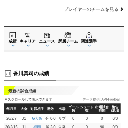
プレイヤーのチームを見る
成績
キャリア
ニュース
所属チーム
関連選手
香川真司の成績
最新の試合成績
▼スクロールして表示できます
データ提供:
API-Football
ゴール
シュート
出場試合
警告
年月日
大会
対戦相手
勝敗
出場
数
数
時間
/退場
26/2/7
J1
分 0-0
サブ
0
0
0
0/0
G大阪
26/2/15
J1
勝 2-0
先発
0
0
90
0/0
福岡