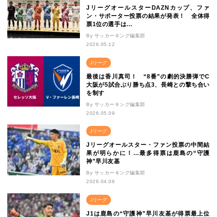
JリーグオールスターDAZNカップ、ファ
ン・サポーター投票の結果が発表！ 全体得
票1位の選手は…
By サッカーキング編集部
2026.05.12
Jリーグ
最後は香川真司！ “8番”の劇的決勝弾でC
大阪が5試合ぶり勝ち点3、長崎との撃ち合い
を制す
By サッカーキング編集部
2026.05.09
Jリーグ
Jリーグオールスター・ファン投票の中間結
果が明らかに！…最多得票は鹿島の“守護
神”早川友基
By サッカーキング編集部
2026.04.06
Jリーグ
J1は鹿島の“守護神”早川友基が得票最上位