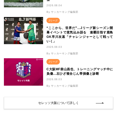
2026.08.04
By サッカーキング編集部
Jリーグ
“ここから、世界だ”…Jリーグ新シーズン開
幕イベントで意気込み語る 連覇目指す鹿島
GK早川友基「チャレンジャーとして戦って
いく」
2026.08.03
By サッカーキング編集部
Jリーグ
C大阪MF柴山昌也、トレーニングマッチ中に
負傷…左ひざ複合じん帯損傷と診断
2026.08.03
By サッカーキング編集部
セレッソ大阪について詳しく