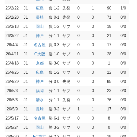
26/2/22
J1
負 1-2
先発
0
1
90
1/0
広島
26/2/28
J1
負 0-1
先発
0
0
71
0/0
長崎
26/3/18
J1
負 1-2
サブ
0
0
19
0/0
岡山
26/3/22
J1
分 1-1
サブ
0
0
21
0/0
神戸
26/4/4
J1
負 0-3
サブ
0
0
17
0/0
名古屋
26/4/11
J1
勝 1-0
サブ
0
0
28
0/0
G大阪
26/4/18
J1
勝 3-0
サブ
0
0
1
0/0
京都
26/4/25
J1
負 1-2
サブ
0
0
12
0/0
広島
26/4/29
J1
分 0-0
先発
0
0
95
0/0
神戸
26/5/3
J1
分 1-1
サブ
0
0
23
0/0
福岡
26/5/6
J1
分 1-1
先発
0
0
76
0/0
清水
26/5/9
J1
勝 3-2
サブ
1
1
17
0/0
長崎
26/5/17
J1
勝 6-1
サブ
0
0
8
0/0
名古屋
26/5/24
J1
勝 3-2
サブ
0
0
0
0/0
岡山
26/5/30
J1
分 2-2
サブ
0
0
19
0/0
FC東京