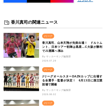
香川真司の関連ニュース
Jリーグ
香川真司、山本天翔が先発出場！ ドルトム
ント、日本ツアー初陣は黒星…C大阪が勝利
でJ1開幕へ弾み
By サッカーキング編集部
2026.07.29
Jリーグ
JリーグオールスターDAZNカップに出場す
る全選手・監督が決定！ 6月13日に国立競
技場で開催
By サッカーキング編集部
2026.06.02
Jリーグ