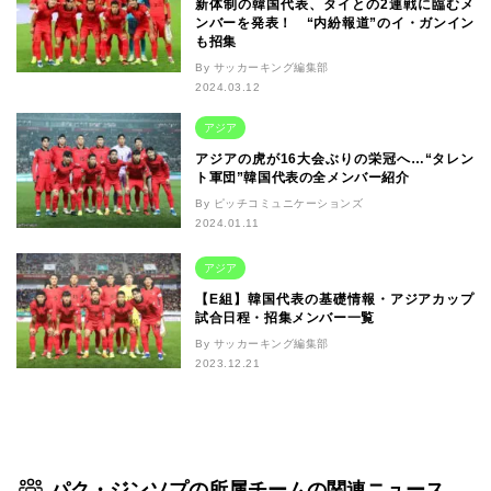
新体制の韓国代表、タイとの2連戦に臨むメ
ンバーを発表！ “内紛報道”のイ・ガンイン
も招集
By サッカーキング編集部
2024.03.12
アジア
アジアの虎が16大会ぶりの栄冠へ…“タレン
ト軍団”韓国代表の全メンバー紹介
By ピッチコミュニケーションズ
2024.01.11
アジア
【E組】韓国代表の基礎情報・アジアカップ
試合日程・招集メンバー一覧
By サッカーキング編集部
2023.12.21
パク・ジンソプの所属チームの関連ニュース