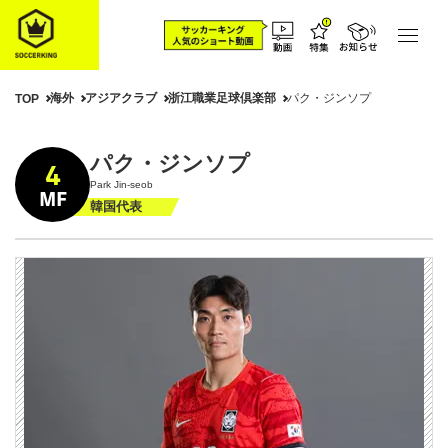
海外
アジアクラブ
浙江職業足球倶楽部
パク・ジンソプ
TOP
パク・ジンソプ
4
Park Jin-seob
MF
韓国代表