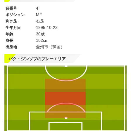
4
背番号
MF
ポジション
右足
利き足
1995-10-23
生年月日
30歳
年齢
182cm
身長
全州市（韓国）
出身地
パク・ジンソプのプレーエリア
左
CF
右
WG
WG
左
CMF
右
MF
MF
DMF
左
CB
右
SB
SB
GK