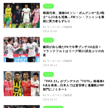
アジア
韓国代表、湘南GKソン・ボムグンや“元J戦
士”ら23名を招集…FWソン・フンミンを筆
頭に実力者もずらり
By サッカーキング編集部
2023.11.06
ドイツ
鎌田が自ら得たPKで今季ブンデス8点目！
フランクフルトはリーグ戦11試合ぶりの白
星
By サッカーキング編集部
2023.05.14
ドイツ
『FIFA 23』がブンデスの『TOTS』候補者4
0名を発表…日本人では堂安律と遠藤航がMF
部門にノミネート
By サッカーキング編集部
2023.04.27