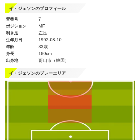
イ・ジェソンのプロフィール
7
背番号
MF
ポジション
左足
利き足
1992-08-10
生年月日
33歳
年齢
180cm
身長
蔚山市（韓国）
出身地
イ・ジェソンのプレーエリア
左
CF
右
WG
WG
左
CMF
右
MF
MF
DMF
左
CB
右
SB
SB
GK