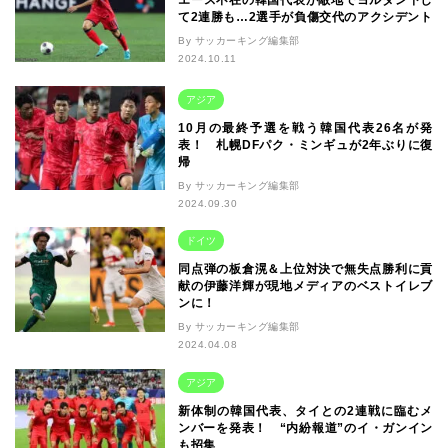
て2連勝も…2選手が負傷交代のアクシデント
By サッカーキング編集部
2024.10.11
アジア
10月の最終予選を戦う韓国代表26名が発
表！ 札幌DFパク・ミンギュが2年ぶりに復
帰
By サッカーキング編集部
2024.09.30
ドイツ
同点弾の板倉滉＆上位対決で無失点勝利に貢
献の伊藤洋輝が現地メディアのベストイレブ
ンに！
By サッカーキング編集部
2024.04.08
アジア
新体制の韓国代表、タイとの2連戦に臨むメ
ンバーを発表！ “内紛報道”のイ・ガンイン
も招集