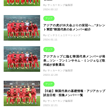
By サッカーキング編集部
2024.03.12
アジア
アジアの虎が16大会ぶりの栄冠へ…“タレン
ト軍団”韓国代表の全メンバー紹介
By ピッチコミュニケーションズ
2024.01.11
アジア
アジアカップに臨む韓国代表メンバーが発
表…ソン・フンミンやキム・ミンジェなど欧
州組が多数選出
By サッカーキング編集部
2023.12.28
アジア
【E組】韓国代表の基礎情報・アジアカップ
試合日程・招集メンバー一覧
By サッカーキング編集部
2023.12.21