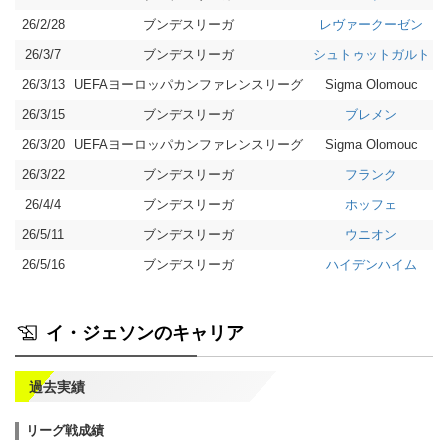
26/2/28
ブンデスリーガ
分
レヴァークーゼン
26/3/7
ブンデスリーガ
分
シュトゥットガルト
26/3/13
UEFAヨーロッパカンファレンスリーグ
分
Sigma Olomouc
26/3/15
ブンデスリーガ
勝
ブレメン
26/3/20
UEFAヨーロッパカンファレンスリーグ
勝
Sigma Olomouc
26/3/22
ブンデスリーガ
勝
フランク
26/4/4
ブンデスリーガ
勝
ホッフェ
26/5/11
ブンデスリーガ
負
ウニオン
26/5/16
ブンデスリーガ
勝
ハイデンハイム
イ・ジェソンのキャリア
過去実績
リーグ戦成績