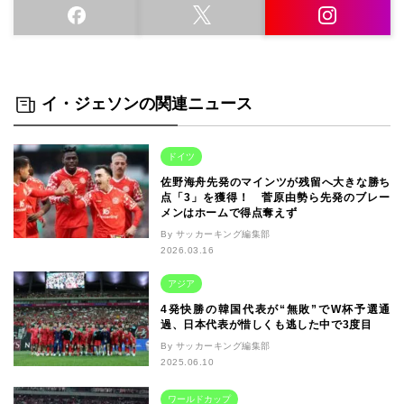
イ・ジェソンの関連ニュース
ドイツ
佐野海舟先発のマインツが残留へ大きな勝ち
点「3」を獲得！ 菅原由勢ら先発のブレー
メンはホームで得点奪えず
By サッカーキング編集部
2026.03.16
アジア
4発快勝の韓国代表が“無敗”でW杯予選通
過、日本代表が惜しくも逃した中で3度目
By サッカーキング編集部
2025.06.10
ワールドカップ