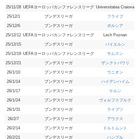
25/11/28
UEFAヨーロッパカンファレンスリーグ
負
Universitatea Craiova
25/12/1
ブンデスリーガ
負
フライブ
25/12/6
ブンデスリーガ
負
ボルシア
25/12/12
UEFAヨーロッパカンファレンスリーグ
分
Lech Poznan
25/12/15
ブンデスリーガ
分
バイエルン
25/12/19
UEFAヨーロッパカンファレンスリーグ
勝
サムスン
25/12/21
ブンデスリーガ
分
ザンクトパウリ
26/1/10
ブンデスリーガ
分
ウニオン
26/1/14
ブンデスリーガ
勝
ハイデンハイム
26/1/17
ブンデスリーガ
負
ケルン
26/1/24
ブンデスリーガ
勝
ヴォルフスブルク
26/1/31
ブンデスリーガ
勝
ライプツ
26/2/7
ブンデスリーガ
勝
アウクス
26/2/14
ブンデスリーガ
負
ドルトムント
26/2/21
ブンデスリーガ
分
ハンブル