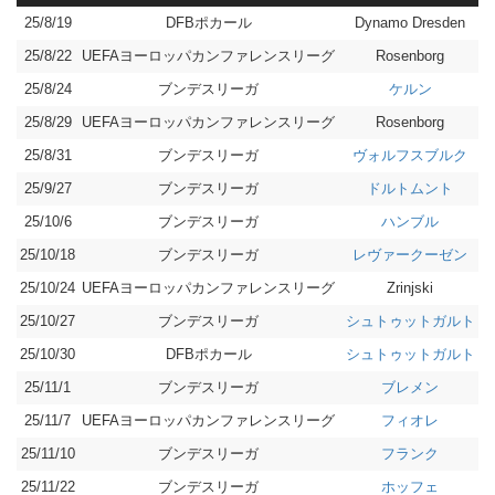
25/8/19
DFBポカール
勝
Dynamo Dresden
25/8/22
UEFAヨーロッパカンファレンスリーグ
負
Rosenborg
25/8/24
ブンデスリーガ
負
ケルン
25/8/29
UEFAヨーロッパカンファレンスリーグ
勝
Rosenborg
25/8/31
ブンデスリーガ
分
ヴォルフスブルク
25/9/27
ブンデスリーガ
負
ドルトムント
25/10/6
ブンデスリーガ
負
ハンブル
25/10/18
ブンデスリーガ
負
レヴァークーゼン
25/10/24
UEFAヨーロッパカンファレンスリーグ
勝
Zrinjski
25/10/27
ブンデスリーガ
負
シュトゥットガルト
25/10/30
DFBポカール
負
シュトゥットガルト
25/11/1
ブンデスリーガ
分
ブレメン
25/11/7
UEFAヨーロッパカンファレンスリーグ
勝
フィオレ
25/11/10
ブンデスリーガ
負
フランク
25/11/22
ブンデスリーガ
分
ホッフェ