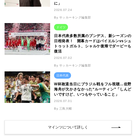
に」
2026.07.24
By サッカーキング編集部
ドイツ
日本代表多数所属のブンデス、新シーズンの
日程発表！ 開幕カードはバイエルンvsシュ
トゥットガルト、シャルケ復帰でダービーも
復活
2026.07.02
By サッカーキング編集部
日本代表
W杯敗退当日にブラジル戦をフル視聴…佐野
海舟が欠かさなかった“ルーティン”「しんど
いですけど、いつもやっていること」
2026.07.01
By 三島大輔
マインツについて詳しく