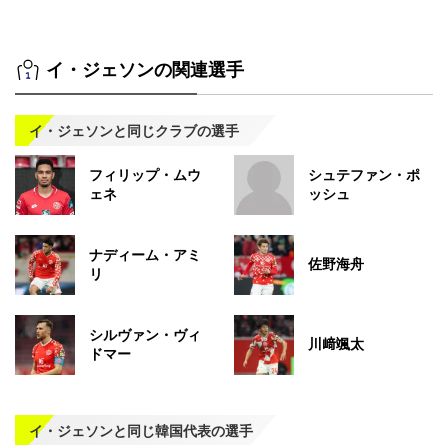
イ・ジェソンの関連選手
イ・ジェソンと同じクラブの選手
フィリップ・ムウ
シュテファン・ポ
ェネ
ッシュ
ナディーム・アミ
佐野海舟
リ
シルヴァン・ヴィ
川﨑颯太
ドマー
イ・ジェソンと同じ韓国代表の選手