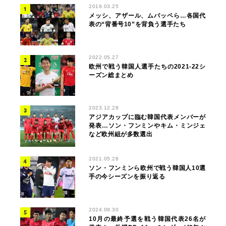
2019.03.25
メッシ、アザール、ムバッペら…各国代
表の“背番号10”を背負う選手たち
2022.05.27
欧州で戦う韓国人選手たちの2021-22シ
ーズン総まとめ
2023.12.28
アジアカップに臨む韓国代表メンバーが
発表…ソン・フンミンやキム・ミンジェ
など欧州組が多数選出
2021.05.28
ソン・フンミンら欧州で戦う韓国人10選
手の今シーズンを振り返る
2024.09.30
10月の最終予選を戦う韓国代表26名が