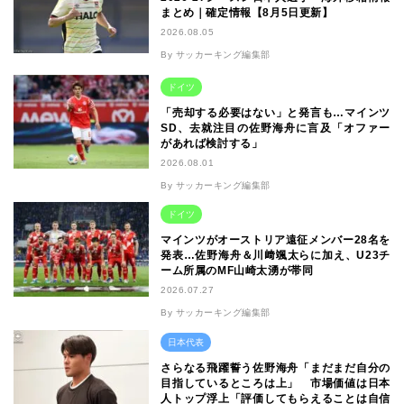
まとめ｜確定情報【8月5日更新】
2026.08.05
By サッカーキング編集部
ドイツ
「売却する必要はない」と発言も…マインツ
SD、去就注目の佐野海舟に言及「オファー
があれば検討する」
2026.08.01
By サッカーキング編集部
ドイツ
マインツがオーストリア遠征メンバー28名を
発表…佐野海舟＆川﨑颯太らに加え、U23チ
ーム所属のMF山崎太湧が帯同
2026.07.27
By サッカーキング編集部
日本代表
さらなる飛躍誓う佐野海舟「まだまだ自分の
目指しているところは上」 市場価値は日本
人トップ浮上「評価してもらえることは自信