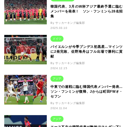
韓国代表、3月のW杯アジア最終予選に臨む
メンバーを発表！ ソン・フンミンら28名招
集
By サッカーキング編集部
2025.03.10
ドイツ
バイエルンが今季ブンデス初黒星…マインツ
に2発完敗、佐野海舟はフル出場で勝利に貢
献
By サッカーキング編集部
2024.12.15
アジア
中東での連戦に臨む韓国代表メンバー発表…
ソン・フンミンが復帰、Jからは町田FWオ・
セフン
By サッカーキング編集部
2024.11.04
アジア
エース不在の韓国代表が敵地でヨルダン下し