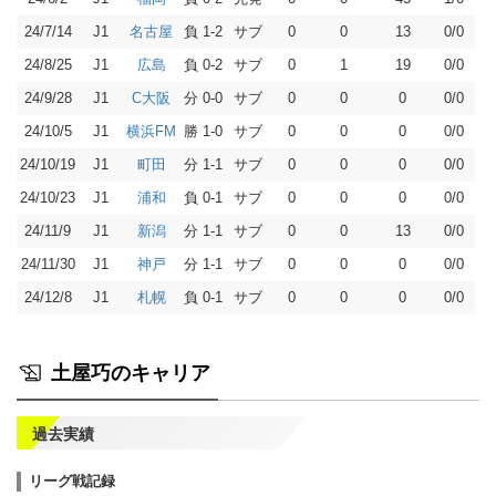
24/7/14
J1
負 1-2
サブ
0
0
13
0/0
名古屋
24/8/25
J1
負 0-2
サブ
0
1
19
0/0
広島
24/9/28
J1
分 0-0
サブ
0
0
0
0/0
C大阪
24/10/5
J1
勝 1-0
サブ
0
0
0
0/0
横浜FM
24/10/19
J1
分 1-1
サブ
0
0
0
0/0
町田
24/10/23
J1
負 0-1
サブ
0
0
0
0/0
浦和
24/11/9
J1
分 1-1
サブ
0
0
13
0/0
新潟
24/11/30
J1
分 1-1
サブ
0
0
0
0/0
神戸
24/12/8
J1
負 0-1
サブ
0
0
0
0/0
札幌
土屋巧のキャリア
過去実績
リーグ戦記録