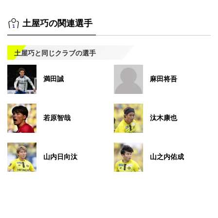
土屋巧の関連選手
土屋巧と同じクラブの選手
満田誠
麻田将吾
若原智哉
汰木康也
山内日向汰
山之内佑成