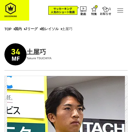
国内
Jリーグ
柏レイソル
土屋巧
TOP
34
土屋巧
MF
Takumi TSUCHIYA