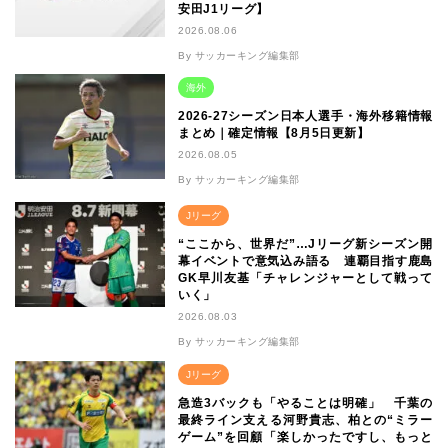
安田J1リーグ】
2026.08.06
By サッカーキング編集部
海外
2026-27シーズン日本人選手・海外移籍情報
まとめ｜確定情報【8月5日更新】
2026.08.05
By サッカーキング編集部
Jリーグ
“ここから、世界だ”…Jリーグ新シーズン開
幕イベントで意気込み語る 連覇目指す鹿島
GK早川友基「チャレンジャーとして戦って
いく」
2026.08.03
By サッカーキング編集部
Jリーグ
急造3バックも「やることは明確」 千葉の
最終ライン支える河野貴志、柏との“ミラー
ゲーム”を回顧「楽しかったですし、もっと