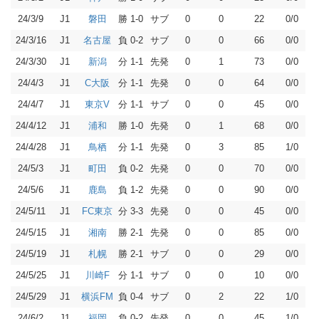
24/3/9
J1
勝 1-0
サブ
0
0
22
0/0
磐田
24/3/16
J1
負 0-2
サブ
0
0
66
0/0
名古屋
24/3/30
J1
分 1-1
先発
0
1
73
0/0
新潟
24/4/3
J1
分 1-1
先発
0
0
64
0/0
C大阪
24/4/7
J1
分 1-1
サブ
0
0
45
0/0
東京V
24/4/12
J1
勝 1-0
先発
0
1
68
0/0
浦和
24/4/28
J1
分 1-1
先発
0
3
85
1/0
鳥栖
24/5/3
J1
負 0-2
先発
0
0
70
0/0
町田
24/5/6
J1
負 1-2
先発
0
0
90
0/0
鹿島
24/5/11
J1
分 3-3
先発
0
0
45
0/0
FC東京
24/5/15
J1
勝 2-1
先発
0
0
85
0/0
湘南
24/5/19
J1
勝 2-1
サブ
0
0
29
0/0
札幌
24/5/25
J1
分 1-1
サブ
0
0
10
0/0
川崎F
24/5/29
J1
負 0-4
サブ
0
2
22
1/0
横浜FM
24/6/2
J1
負 0-2
先発
0
0
45
1/0
福岡