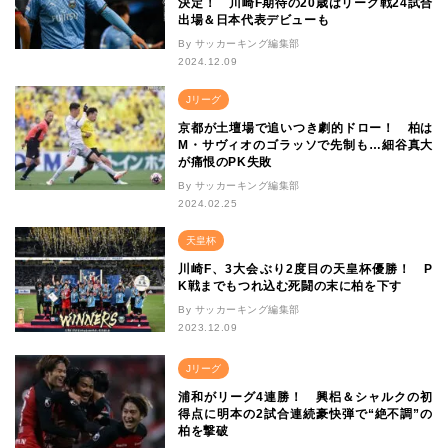
決定！ 川崎F期待の20歳はリーグ戦24試合
出場＆日本代表デビューも
By サッカーキング編集部
2024.12.09
Jリーグ
京都が土壇場で追いつき劇的ドロー！ 柏は
M・サヴィオのゴラッソで先制も…細谷真大
が痛恨のPK失敗
By サッカーキング編集部
2024.02.25
天皇杯
川崎F、3大会ぶり2度目の天皇杯優勝！ P
K戦までもつれ込む死闘の末に柏を下す
By サッカーキング編集部
2023.12.09
Jリーグ
浦和がリーグ4連勝！ 興梠＆シャルクの初
得点に明本の2試合連続豪快弾で“絶不調”の
柏を撃破