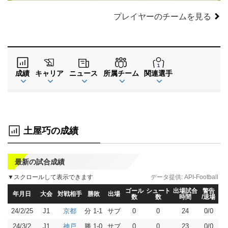
プレイヤーのチームを見る
成績
キャリア
ニュース
所属チーム
関連選手
土屋巧の成績
最新の試合成績
▼スクロールして表示できます
データ提供:
API-Football
ゴール
シュート
出場試合
警告
年月日
大会
対戦相手
勝敗
出場
数
数
時間
/退場
24/2/25
J1
分 1-1
サブ
0
0
24
0/0
京都
24/3/2
J1
勝 1-0
サブ
0
0
23
0/0
神戸