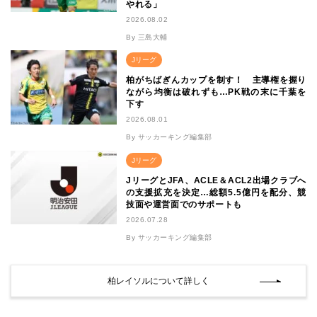
やれる」
2026.08.02
By 三島大輔
Jリーグ
柏がちばぎんカップを制す！ 主導権を握り
ながら均衡は破れずも…PK戦の末に千葉を
下す
2026.08.01
By サッカーキング編集部
Jリーグ
JリーグとJFA、ACLE＆ACL2出場クラブへ
の支援拡充を決定…総額5.5億円を配分、競
技面や運営面でのサポートも
2026.07.28
By サッカーキング編集部
柏レイソルについて詳しく