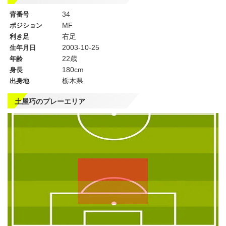
34
背番号
MF
ポジション
右足
利き足
2003-10-25
生年月日
22歳
年齢
180cm
身長
栃木県
出身地
土屋巧のプレーエリア
左
CF
右
WG
WG
左
CMF
右
MF
MF
DMF
左
CB
右
SB
SB
GK