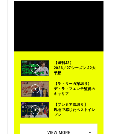
【週刊J2】
2026／27シーズン J2大
予想
【ラ・リーガ深堀り】
デ・ラ・フエンテ監督の
キャリア
【プレミア深堀り】
現地で感じたベストイレ
ブン
VIEW MORE