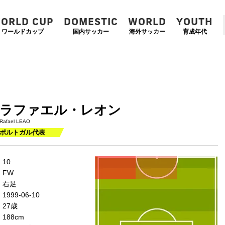
ORLD CUP
DOMESTIC
WORLD
YOUTH
ワールドカップ
国内サッカー
海外サッカー
育成年代
目
ラファエル・レオン
Rafael LEAO
ポルトガル代表
左
CF
右
10
WG
WG
FW
左
CMF
右
右足
MF
MF
1999-06-10
DMF
27歳
188cm
左
CB
右