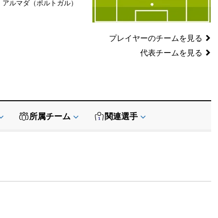
アルマダ（ポルトガル）
SB
SB
GK
プレイヤーのチームを見る
代表チームを見る
所属チーム
関連選手
データ提供:
API-Football