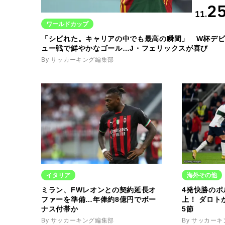
2
11.
ワールドカップ
「シビれた。キャリアの中でも最高の瞬間」 W杯デ
ュー戦で鮮やかなゴール…J・フェリックスが喜び
By サッカーキング編集部
イタリア
海外その他
ミラン、FWレオンとの契約延長オ
4発快勝のポ
ファーを準備…年俸約8億円でボー
上！ ダロト
ナス付帯か
5節
By サッカーキング編集部
By サッカー