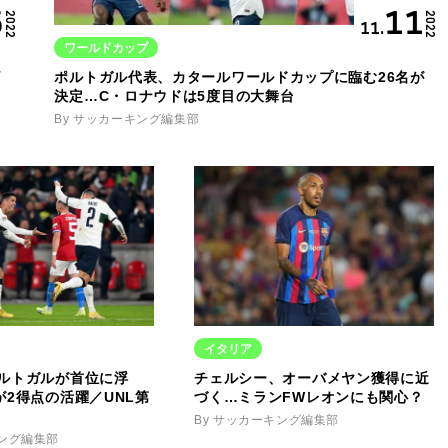
5
11
2022
2022
11.
ワールドカップ
ビ
ポルトガル代表、カタールワールドカップに臨む26名が
決定…C・ロナウドは5度目の大舞台
By サッカーキング編集部
イタリア
ルトガルが首位に浮
チェルシー、オーバメヤン獲得に近
が2得点の活躍／UNL第
づく…ミランFWレオンにも関心？
By サッカーキング編集部
キング編集部