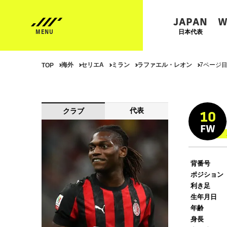
JAPAN
W
日本代表
海外
セリエA
ミラン
ラファエル・レオン
7ページ
TOP
代表
クラブ
10
FW
背番号
ポジション
利き足
生年月日
年齢
身長