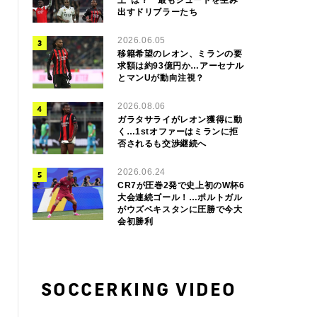
出すドリブラーたち
2026.06.05
移籍希望のレオン、ミランの要
求額は約93億円か…アーセナル
とマンUが動向注視？
2026.08.06
ガラタサライがレオン獲得に動
く…1stオファーはミランに拒
否されるも交渉継続へ
2026.06.24
CR7が圧巻2発で史上初のW杯6
大会連続ゴール！…ポルトガル
がウズベキスタンに圧勝で今大
会初勝利
SOCCERKING VIDEO