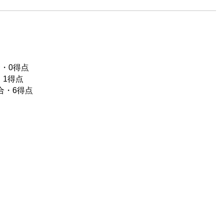
合・0得点
・1得点
合・6得点