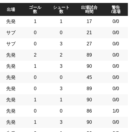
ゴール
シュート
出場試合
警告
出場
数
数
時間
/退場
先発
1
1
17
0/0
サブ
0
0
21
0/0
サブ
0
3
27
0/0
先発
2
2
89
0/0
先発
1
3
90
0/0
先発
0
0
45
0/0
先発
0
3
89
0/0
先発
1
1
90
0/0
先発
0
0
86
1/0
先発
1
3
90
0/0