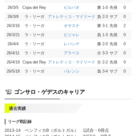
26/3/5
Copa del Rey
勝 1-0
先発
0
ビルバオ
26/3/8
ラ・リーガ
負 2-3
サブ
0
アトレティコ・マドリード
26/3/16
ラ・リーガ
勝 3-1
先発
2
オサスナ
26/3/21
ラ・リーガ
負 1-3
先発
0
ビジャレ
26/4/4
ラ・リーガ
勝 2-0
先発
0
レバンテ
26/4/11
ラ・リーガ
分 3-3
サブ
0
アラベス
26/4/19
Copa del Rey
分 2-2
先発
0
アトレティコ・マドリード
26/5/18
ラ・リーガ
負 3-4
サブ
0
バレンシ
ゴンサロ・ゲデスのキャリア
過去実績
リーグ戦記録
2013-14 ベンフィカB（ポルトガル） 1試合・0得点