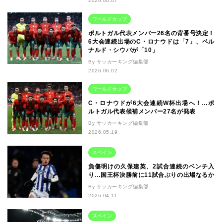
2026.06.07
ワールドカップ
ポルトガル代表メンバー26名の背番号決定！
6大会連続出場のC・ロナウドは「7」、ベル
ナルド・シウバが「10」
By サッカーキング編集部
2026.06.02
ワールドカップ
C・ロナウドが6大会連続W杯出場へ！…ポ
ルトガル代表候補メンバー27名が発表
By サッカーキング編集部
2026.05.19
スペイン
負傷明けの久保建英、2試合連続のベンチ入
り…国王杯決勝前に11試合ぶりの出場なるか
By サッカーキング編集部
2026.04.11
スペイン