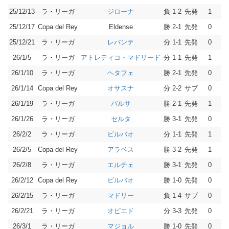
25/12/13
ラ・リーガ
負 1-2
先発
1
ジローナ
25/12/17
Copa del Rey
勝 2-1
先発
0
Eldense
25/12/21
ラ・リーガ
分 1-1
先発
0
レバンテ
26/1/5
ラ・リーガ
分 1-1
先発
1
アトレティコ・マドリード
26/1/10
ラ・リーガ
勝 2-1
先発
0
ヘタフェ
26/1/14
Copa del Rey
分 2-2
サブ
0
オサスナ
26/1/19
ラ・リーガ
勝 2-1
先発
1
バルサ
26/1/26
ラ・リーガ
勝 3-1
先発
0
セルタ
26/2/2
ラ・リーガ
分 1-1
先発
1
ビルバオ
26/2/5
Copa del Rey
勝 3-2
先発
1
アラベス
26/2/8
ラ・リーガ
勝 3-1
先発
0
エルチェ
26/2/12
Copa del Rey
勝 1-0
先発
0
ビルバオ
26/2/15
ラ・リーガ
負 1-4
サブ
0
マドリー
26/2/21
ラ・リーガ
分 3-3
先発
0
オビエド
26/3/1
ラ・リーガ
勝 1-0
先発
0
マジョル