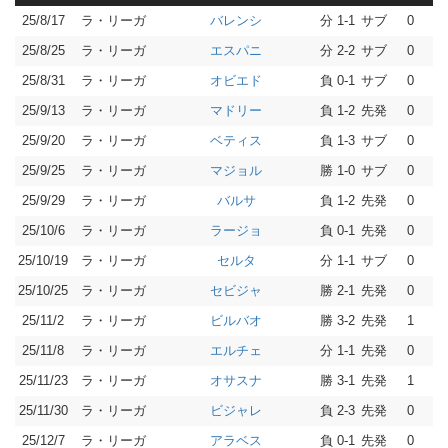
25/8/17
ラ・リーガ
分 1-1
サブ
0
バレンシ
25/8/25
ラ・リーガ
分 2-2
サブ
0
エスパニ
25/8/31
ラ・リーガ
負 0-1
サブ
0
オビエド
25/9/13
ラ・リーガ
負 1-2
先発
0
マドリー
25/9/20
ラ・リーガ
負 1-3
サブ
0
ベティス
25/9/25
ラ・リーガ
勝 1-0
サブ
0
マジョル
25/9/29
ラ・リーガ
負 1-2
先発
0
バルサ
25/10/6
ラ・リーガ
負 0-1
先発
0
ラージョ
25/10/19
ラ・リーガ
分 1-1
サブ
0
セルタ
25/10/25
ラ・リーガ
勝 2-1
先発
0
セビジャ
25/11/2
ラ・リーガ
勝 3-2
先発
1
ビルバオ
25/11/8
ラ・リーガ
分 1-1
先発
0
エルチェ
25/11/23
ラ・リーガ
勝 3-1
先発
1
オサスナ
25/11/30
ラ・リーガ
負 2-3
先発
0
ビジャレ
25/12/7
ラ・リーガ
負 0-1
先発
0
アラベス