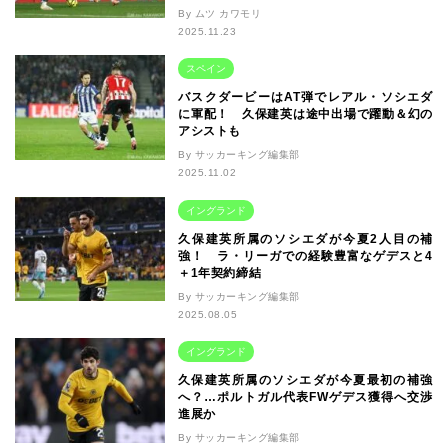
By ムツ カワモリ
2025.11.23
スペイン
バスクダービーはAT弾でレアル・ソシエダ
に軍配！ 久保建英は途中出場で躍動＆幻の
アシストも
By サッカーキング編集部
2025.11.02
イングランド
久保建英所属のソシエダが今夏2人目の補
強！ ラ・リーガでの経験豊富なゲデスと4
＋1年契約締結
By サッカーキング編集部
2025.08.05
イングランド
久保建英所属のソシエダが今夏最初の補強
へ？…ポルトガル代表FWゲデス獲得へ交渉
進展か
By サッカーキング編集部