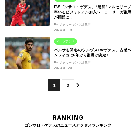
FWゴンサロ・ゲデス、“恩師”マルセリーノ
率いるビジャレアル加入へ…ラ・リーガ復帰
が間近に！
By サッカーキング編集部
2024.01.19
イングランド
バルサも関心のウルヴスFWゲデス、古巣ベ
ンフィカに6年ぶり復帰が決定！
By サッカーキング編集部
2023.01.20
1
2
RANKING
ゴンサロ・ゲデスのニュースアクセスランキング