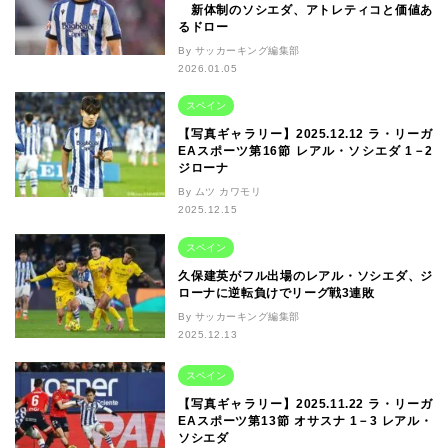
新体制のソシエダ、アトレティコと価値あ
るドロー
By サッカーキング編集部
2026.01.05
スペイン
【写真ギャラリー】2025.12.12 ラ・リーガ
EAスポーツ第16節 レアル・ソシエダ 1－2
ジローナ
By ムツ カワモリ
2025.12.15
スペイン
久保建英がフル出場のレアル・ソシエダ、ジ
ローナに逆転負けでリーグ戦3連敗
By サッカーキング編集部
2025.12.13
スペイン
【写真ギャラリー】2025.11.22 ラ・リーガ
EAスポーツ第13節 オサスナ 1－3 レアル・
ソシエダ