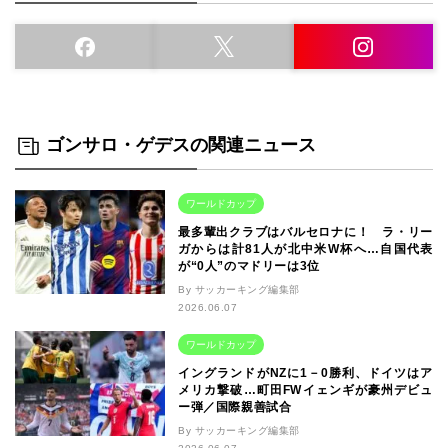
ゴンサロ・ゲデスの関連ニュース
ワールドカップ
最多輩出クラブはバルセロナに！ ラ・リー
ガからは計81人が北中米W杯へ…自国代表
が“0人”のマドリーは3位
By サッカーキング編集部
2026.06.07
ワールドカップ
イングランドがNZに1－0勝利、ドイツはア
メリカ撃破…町田FWイェンギが豪州デビュ
ー弾／国際親善試合
By サッカーキング編集部