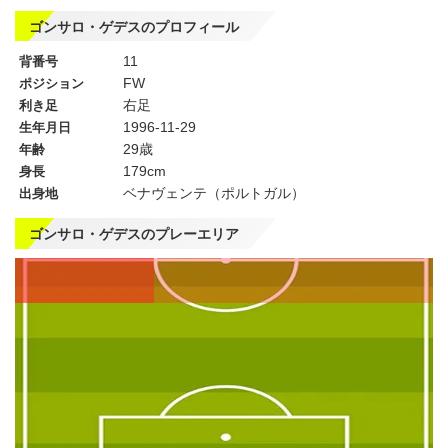
ゴンサロ・ゲデスのプロフィール
11
背番号
FW
ポジション
右足
利き足
1996-11-29
生年月日
29歳
年齢
179cm
身長
ベナヴェンテ（ポルトガル）
出身地
ゴンサロ・ゲデスのプレーエリア
左
CF
右
WG
WG
左
CMF
右
MF
MF
DMF
左
CB
右
SB
SB
GK