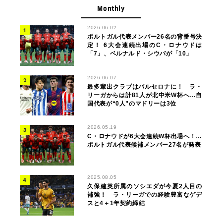
Monthly
2026.06.02
ポルトガル代表メンバー26名の背番号決
定！ 6大会連続出場のC・ロナウドは
「7」、ベルナルド・シウバが「10」
2026.06.07
最多輩出クラブはバルセロナに！ ラ・
リーガからは計81人が北中米W杯へ…自
国代表が“0人”のマドリーは3位
2026.05.19
C・ロナウドが6大会連続W杯出場へ！…
ポルトガル代表候補メンバー27名が発表
2025.08.05
久保建英所属のソシエダが今夏2人目の
補強！ ラ・リーガでの経験豊富なゲデ
スと4＋1年契約締結