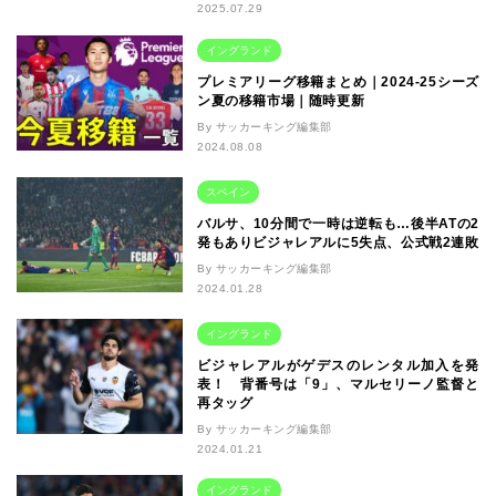
2025.07.29
イングランド
プレミアリーグ移籍まとめ｜2024-25シーズ
ン夏の移籍市場｜随時更新
By サッカーキング編集部
2024.08.08
スペイン
バルサ、10分間で一時は逆転も…後半ATの2
発もありビジャレアルに5失点、公式戦2連敗
By サッカーキング編集部
2024.01.28
イングランド
ビジャレアルがゲデスのレンタル加入を発
表！ 背番号は「9」、マルセリーノ監督と
再タッグ
By サッカーキング編集部
2024.01.21
イングランド