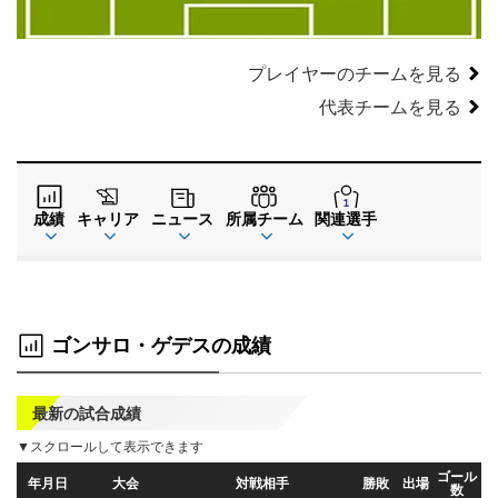
プレイヤーのチームを見る
代表チームを見る
成績
キャリア
ニュース
所属チーム
関連選手
ゴンサロ・ゲデスの成績
最新の試合成績
▼スクロールして表示できます
デ
ゴール
シ
年月日
大会
対戦相手
勝敗
出場
数