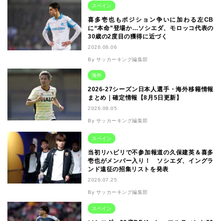
スペイン
喜多壱也もポジション争いに加わる左CB
に“本命”登場か…ソシエダ、モロッコ代表の
30歳の2度目の獲得に近づく
2026.08.06
By サッカーキング編集部
海外
2026-27シーズン日本人選手・海外移籍情報
まとめ｜確定情報【8月5日更新】
2026.08.05
By サッカーキング編集部
スペイン
当初リハビリで不参加報道の久保建英＆喜多
壱也がメンバー入り！ ソシエダ、イングラ
ンド遠征の招集リストを発表
2026.07.25
By サッカーキング編集部
スペイン