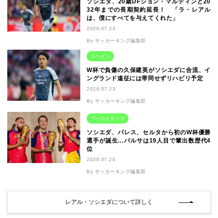
ソシエダ、20歳DFジョン・マルティンと20
32年までの長期契約延長！ 「ラ・レアル
は、僕にすべてを与えてくれた」
2026.07.23
By サッカーキング編集部
スペイン
W杯で負傷の久保建英がソシエダに合流、イ
ングランド遠征には帯同せずリハビリ予定
2026.07.23
By サッカーキング編集部
ワールドカップ
ソシエダ、パレス、セルタから初のW杯優勝
選手が誕生…バルサは19人目で輩出数歴代4
位
2026.07.20
By サッカーキング編集部
レアル・ソシエダについて詳しく