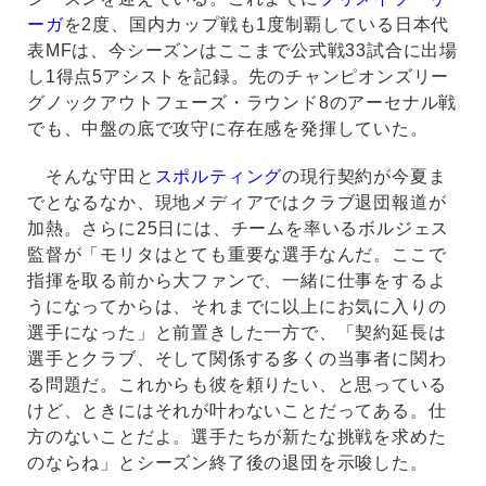
ーガ
を2度、国内カップ戦も1度制覇している日本代
表MFは、今シーズンはここまで公式戦33試合に出場
し1得点5アシストを記録。先のチャンピオンズリー
グノックアウトフェーズ・ラウンド8のアーセナル戦
でも、中盤の底で攻守に存在感を発揮していた。
そんな守田と
スポルティング
の現行契約が今夏ま
でとなるなか、現地メディアではクラブ退団報道が
加熱。さらに25日には、チームを率いるボルジェス
監督が「モリタはとても重要な選手なんだ。ここで
指揮を取る前から大ファンで、一緒に仕事をするよ
うになってからは、それまでに以上にお気に入りの
選手になった」と前置きした一方で、「契約延長は
選手とクラブ、そして関係する多くの当事者に関わ
る問題だ。これからも彼を頼りたい、と思っている
けど、ときにはそれが叶わないことだってある。仕
方のないことだよ。選手たちが新たな挑戦を求めた
のならね」とシーズン終了後の退団を示唆した。