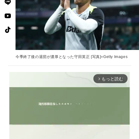
今季終了後の退団が濃厚となった守田英正 [写真]=Getty Images
もっと読む
arrow_forward_ios