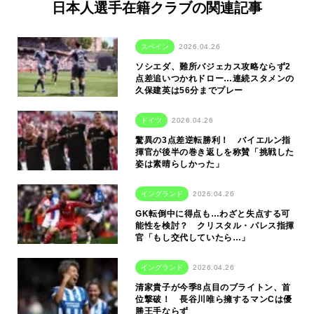
日本人選手在籍クラブの関連記事
スペイン
2026.04.26
ソシエダ、難所バジェカス攻略ならず2
点差追いつかれドロー…連続スタメンの
久保建英は56分までプレー
ドイツ
2026.04.26
驚異の3点差逆転勝利！ バイエルン指
揮官が後半の巻き返しを称賛「挑戦した
姿は素晴らしかった」
イングランド
2026.04.26
GK転倒中に得点も…わざと失点する可
能性を検討？ クリスタル・パレス指揮
官「もし交代していたら…」
イングランド
2026.04.26
清家貴子が今季8点目のブライトン、首
位撃破！ 長谷川唯ら擁するマンCは優
勝王手ならず