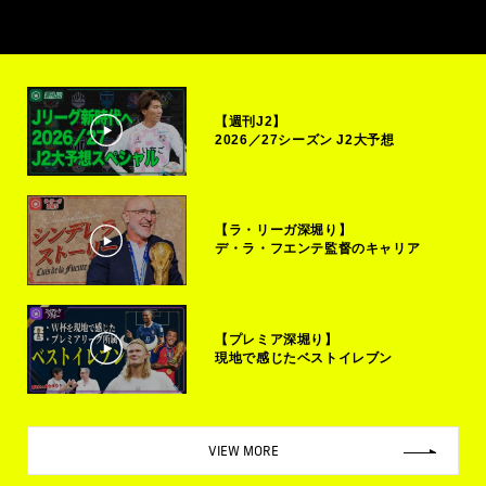
【週刊J2】
2026／27シーズン J2大予想
【ラ・リーガ深堀り】
デ・ラ・フエンテ監督のキャリア
【プレミア深堀り】
現地で感じたベストイレブン
VIEW MORE