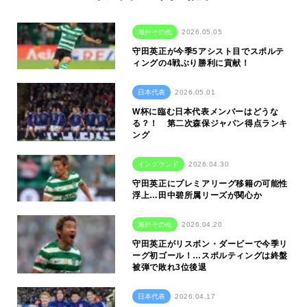
海外その他
2026.05.05
守田英正が今季5アシスト目でスポルテ
ィングの4戦ぶり勝利に貢献！
日本代表
2026.05.01
W杯に臨む日本代表メンバーはどうな
る？！ 第二次森保ジャパン得点ランキ
ング
イングランド
2026.04.30
守田英正にプレミアリーグ移籍の可能性
浮上…田中碧所属リーズが関心か
海外その他
2026.04.20
守田英正がリスボン・ダービーで今季リ
ーグ初ゴール！…スポルティングは終盤
被弾で敗れ3位後退
日本代表
2026.04.17