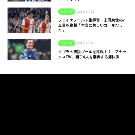
オランダ
2026.04.26
フェイエノールト指揮官、上田綺世の2
点目を絶賛「本当に美しいゴールだっ
た」
オランダ
2026.04.26
イブラの伝説ゴールを再現！？ アヤッ
クスFW、相手4人を翻弄する痛快弾