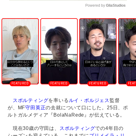
Powered by 
GliaStudios
U
n
m
u
t
e
スポルティング
を率いる
ルイ・ボルジェス
監督
が、MF
守田英正
の去就について口にした。25日、ポ
ルトガルメディア『BolaNaRede』が伝えている。
現在30歳の守田は、
スポルティング
での4年目の
シーズンを迎えている。これまでに
プリメイラ・リ