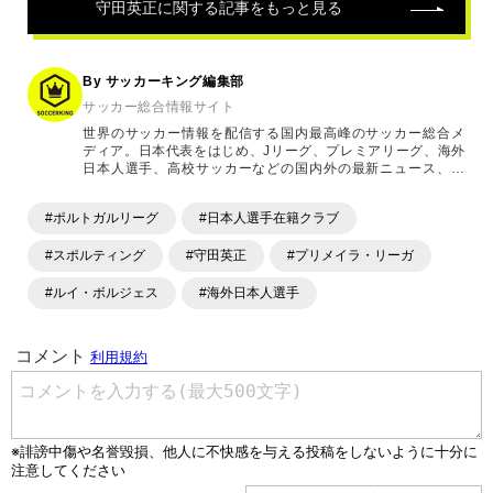
守田英正
に関する記事をもっと見る
By サッカーキング編集部
サッカー総合情報サイト
世界のサッカー情報を配信する国内最高峰のサッカー総合メ
ディア。日本代表をはじめ、Jリーグ、プレミアリーグ、海外
日本人選手、高校サッカーなどの国内外の最新ニュース、コ
ラム、選手インタビュー、試合結果速報、ゲーム、ショッピ
ングといったサッカーにまつわるあらゆる情報を提供してい
#ポルトガルリーグ
#日本人選手在籍クラブ
ます。「X」「Instagram」「YouTube」「TikTok」など、
各種SNSサービスも充実したコンテンツを発信中。
#スポルティング
#守田英正
#プリメイラ・リーガ
#ルイ・ボルジェス
#海外日本人選手