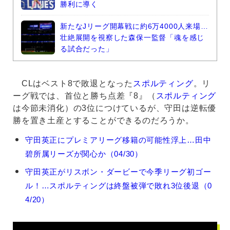
勝利に導く
新たなJリーグ開幕戦に約6万4000人来場…
壮絶展開を視察した森保一監督「魂を感じ
る試合だった」
CLはベスト8で敗退となった
スポルティング
。リ
ーグ戦では、首位と勝ち点差『8』（
スポルティング
は今節未消化）の3位につけているが、守田は逆転優
勝を置き土産とすることができるのだろうか。
守
守田英正にプレミアリーグ移籍の可能性浮上…田中
田
碧所属リーズが関心か（04/30）
英
正
守田英正がリスボン・ダービーで今季リーグ初ゴー
の
ル！…スポルティングは終盤被弾で敗れ3位後退（0
関
連
4/20）
記
事