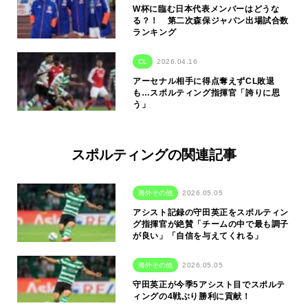
W杯に臨む日本代表メンバーはどうな
る？！ 第二次森保ジャパン出場試合数
ランキング
CL
2026.04.16
アーセナル相手に得点奪えずCL敗退
も…スポルティング指揮官「誇りに思
う」
スポルティングの関連記事
海外その他
2026.05.05
アシスト記録の守田英正をスポルティン
グ指揮官が絶賛「チームの中で最も調子
が良い」「自信を与えてくれる」
海外その他
2026.05.05
守田英正が今季5アシスト目でスポルテ
ィングの4戦ぶり勝利に貢献！