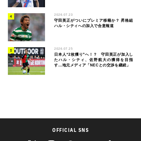
2026.07.23
守田英正がついにプレミア移籍か？ 昇格組
ハル・シティへの加入で合意報道
2026.07.25
日本人“2枚獲り”へ！？ 守田英正が加入し
たハル・シティ、佐野航大の獲得を目指
す…地元メディア「NECとの交渉を継続」
OFFICIAL SNS