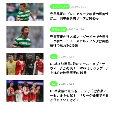
イングランド
2026.04.30
守田英正にプレミアリーグ移籍の可能性
浮上…田中碧所属リーズが関心か
海外その他
2026.04.20
守田英正がリスボン・ダービーで今季リ
ーグ初ゴール！…スポルティングは終盤
被弾で敗れ3位後退
CL
2026.04.17
CL準々決勝第2戦のチーム・オブ・ザ・
ウィークが発表！ MVPはリヴァプール
を沈めた昨季王者の10番
CL
2026.04.16
CL準決勝に進出も…アンリ氏は古巣ア
ーセナルを心配？ 「リーグ優勝できる
と信じているけど」