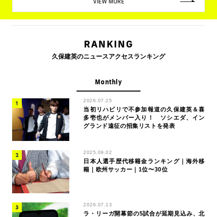
VIEW MORE
RANKING
久保建英のニュースアクセスランキング
Monthly
2026.07.25
当初リハビリで不参加報道の久保建英＆喜
多壱也がメンバー入り！ ソシエダ、イン
グランド遠征の招集リストを発表
2025.09.02
日本人選手歴代移籍金ランキング｜海外移
籍｜欧州サッカー｜1位〜30位
2026.07.13
ラ・リーガ開幕節の5試合が延期見込み、北