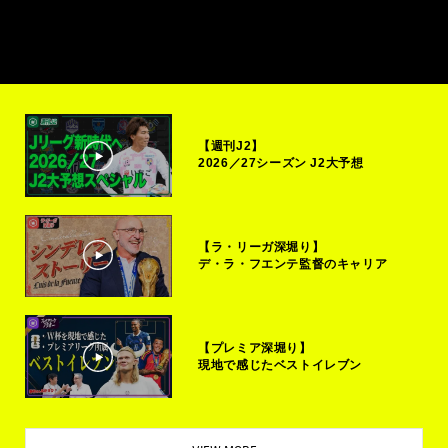
【週刊J2】
2026／27シーズン J2大予想
【ラ・リーガ深堀り】
デ・ラ・フエンテ監督のキャリア
【プレミア深堀り】
現地で感じたベストイレブン