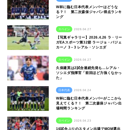
W杯に臨む日本代表メンバーはどうな
る？！ 第二次森保ジャパン得点ランキ
ング
スペイン
2026.04.27
【写真ギャラリー】2026.4.26 ラ・リー
ガEAスポーツ第32節 ラージョ・バジェ
カーノ 3－3 レアル・ソシエダ
スペイン
2026.04.27
久保建英は2試合連続先発も…レアル・
ソシエダ指揮官「前回ほど力強くなかっ
た」
日本代表
2026.04.24
W杯に臨む日本代表メンバーがここから
見えてくる？！ 第二次森保ジャパン出
場時間ランキング
スペイン
2026.04.23
16試合ぶりのスタメン出場でMOM選出