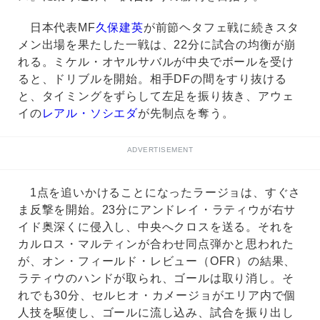
日本代表MF
久保建英
が前節ヘタフェ戦に続きスタ
メン出場を果たした一戦は、22分に試合の均衡が崩
れる。ミケル・オヤルサバルが中央でボールを受け
ると、ドリブルを開始。相手DFの間をすり抜ける
と、タイミングをずらして左足を振り抜き、アウェ
イの
レアル・ソシエダ
が先制点を奪う。
ADVERTISEMENT
1点を追いかけることになったラージョは、すぐさ
ま反撃を開始。23分にアンドレイ・ラティウが右サ
イド奥深くに侵入し、中央へクロスを送る。それを
カルロス・マルティンが合わせ同点弾かと思われた
が、オン・フィールド・レビュー（OFR）の結果、
ラティウのハンドが取られ、ゴールは取り消し。そ
れでも30分、セルヒオ・カメージョがエリア内で個
人技を駆使し、ゴールに流し込み、試合を振り出し