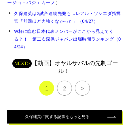
ージョ・バジェカーノ
）
久
久保建英は2試合連続先発も…レアル・ソシエダ指揮
保
官「前回ほど力強くなかった」（04/27）
建
英
W杯に臨む日本代表メンバーがここから見えてく
の
る？！ 第二次森保ジャパン出場時間ランキング（0
関
連
4/24）
記
事
【動画】オヤルサバルの先制ゴー
NEXT>
ル！
1
2
>
久保建英
に関する記事をもっと見る