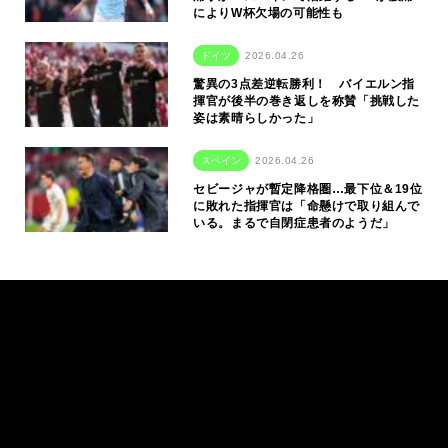
によりW杯欠場の可能性も
ドイツ
2026.04.26
驚異の3点差逆転勝利！ バイエルン指
揮官が後半の巻き返しを称賛「挑戦した
姿は素晴らしかった」
スペイン
2026.04.26
セビージャが暫定降格圏…最下位＆19位
に敗れた指揮官は「命懸けで取り組んで
いる。まるで自閉症患者のようだ」