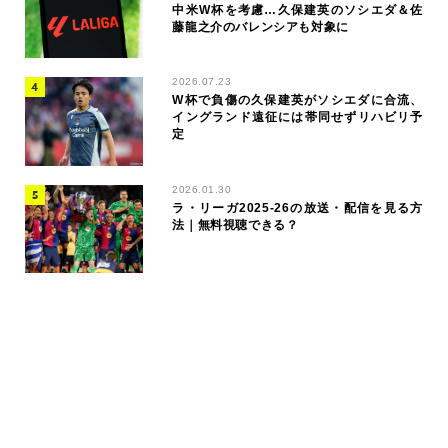
中米W杯を考慮…久保建英のソシエダ＆佐
藤龍之介のバレンシアも対象に
2026.07.23
W杯で負傷の久保建英がソシエダに合流、
イングランド遠征には帯同せずリハビリ予
定
2026.01.30
ラ・リーガ2025-26の放送・配信を見る方
法｜無料視聴できる？