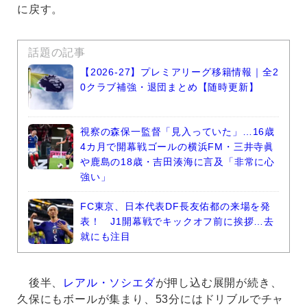
に戻す。
話題の記事
【2026-27】プレミアリーグ移籍情報｜全2
0クラブ補強・退団まとめ【随時更新】
視察の森保一監督「見入っていた」…16歳
4カ月で開幕戦ゴールの横浜FM・三井寺眞
や鹿島の18歳・吉田湊海に言及「非常に心
強い」
FC東京、日本代表DF長友佑都の来場を発
表！ J1開幕戦でキックオフ前に挨拶…去
就にも注目
後半、
レアル・ソシエダ
が押し込む展開が続き、
久保にもボールが集まり、53分にはドリブルでチャ