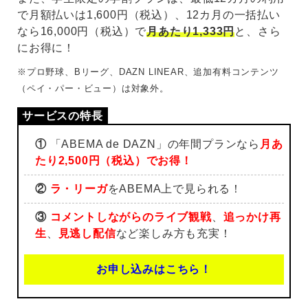
で月額払いは1,600円（税込）、12カ月の一括払い
なら16,000円（税込）で
月あたり1,333円
と、さら
にお得に！
※プロ野球、Bリーグ、DAZN LINEAR、追加有料コンテンツ
（ペイ・パー・ビュー）は対象外。
①
「ABEMA de DAZN」の年間プランなら
月あ
たり2,500円（税込）でお得！
②
ラ・リーガ
をABEMA上で見られる！
③
コメントしながらのライブ観戦
、
追っかけ再
生
、
見逃し配信
など楽しみ方も充実！
お申し込みはこちら！