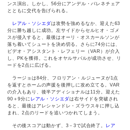
ンス演出。しかし、56分にアンデル・バレネチェア
とともに交代を告げられる。
レアル・ソシエダ
は攻勢を強めるなか、迎えた63
分に勝ち越しに成功。左サイドからセルヒオ・ゴメ
スが侵入すると、最後はオーリ・オスカールソンが
落ち着いてシュートを決め切る。さらに74分には、
ビデオ・アシスタント・レフェリー（VAR）が介入
し、PKを獲得。これをオヤルサバルが成功させ、リ
ードを2点に広げる。
ラージョは84分、フロリアン・ルジューヌが1点
を返すとホームの声援を後押しに攻め立てる。VAR
の介入もあり、後半アディショナルは11分。迎えた
90＋9分に
レアル・ソシエダ
は右サイドを突破され
ると、最後はアレシャンドレ・ズラウスキに押し込
まれ、2点のリードを追いつかれてしまう。
その後スコアは動かず、3－3で試合終了。
レア