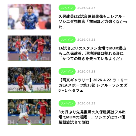
スペイン
2026.04.27
久保建英は2試合連続先発も…レアル・
ソシエダ指揮官「前回ほど力強くなかっ
た」
スペイン
2026.04.23
16試合ぶりのスタメン出場でMOM選出
も…久保建英、現地評価は割れる形に
「かつての輝きを失っているようだ」
スペイン
2026.04.23
【写真ギャラリー】2026.4.22 ラ・リー
ガEAスポーツ第33節 レアル・ソシエダ
0－1 ヘタフェ
スペイン
2026.04.23
3カ月ぶり先発復帰の久保建英はフル出
場でMOMの活躍！…ソシエダはコパ優
勝凱旋試合で敗戦