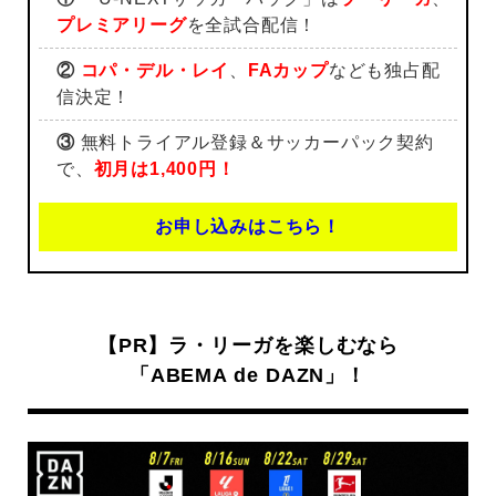
プレミアリーグ
を全試合配信！
②
コパ・デル・レイ
、
FAカップ
なども独占配
信決定！
③
無料トライアル登録＆サッカーパック契約
で、
初月は1,400円！
お申し込みはこちら！
【PR】ラ・リーガを楽しむなら
「ABEMA de DAZN」！