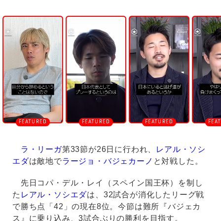
U
n
m
u
t
e
ラ・リーガ
第33節が26日に行われ、
レアル・ソシ
エダ
は敵地で
ラージョ・バジェカーノ
と対戦した。
先日コパ・デル・レイ（スペイン国王杯）を制し
た
レアル・ソシエダ
は、32試合が消化したリーグ戦
で勝ち点「42」の現在8位。今節は難所『バジェカ
ス』に乗り込み、3試合ぶりの勝利を目指す。