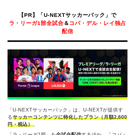
【PR】「U-NEXTサッカーパック」で
ラ・リーガ1部全試合
＆
コパ・デル・レイ独占
配信
「U-NEXTサッカーパック」は、U-NEXTが提供す
る
サッカーコンテンツに特化したプラン（月額2,600
円・税込）
。
「ラ・リーガ1部」を
全試合配信
するほか、「コパ・