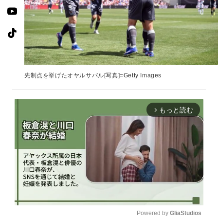
先制点を挙げたオヤルサバル[写真]=Getty Images
もっと読む
arrow_forward_ios
Powered by 
GliaStudios