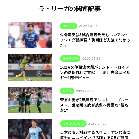
ラ・リーガの関連記事
スペイン
2026.04.27
久保建英は2試合連続先発も…レアル・
ソシエダ指揮官「前回ほど力強くなかっ
た」
海外その他
2026.04.27
1G1Aの伊藤涼太郎がシント・トロイデ
ンの逆転勝利に貢献！ 新川志音はベル
ギー1部デビュー
ドイツ
2026.04.27
菅原由勢が2戦連続アシスト！ ブレー
メン、猛攻耐え凌ぎ残留へ貴重な“勝ち
点1”
ワールドカップ
2026.04.26
日本代表と対戦するスウェーデン代表に
痛手か…スペインで活躍するCBが腰痛