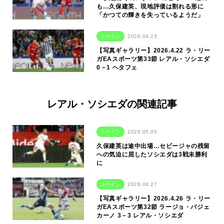
も…久保建英、現地評価は割れる形に
「かつての輝きを失っているようだ」
スペイン
2026.04.23
【写真ギャラリー】2026.4.22 ラ・リー
ガEAスポーツ第33節 レアル・ソシエダ
0－1 ヘタフェ
レアル・ソシエダの関連記事
スペイン
2026.05.05
久保建英は途中出場…セビージャの残留
への気迫に屈したソシエダは3戦未勝利
に
スペイン
2026.04.27
【写真ギャラリー】2026.4.26 ラ・リー
ガEAスポーツ第32節 ラージョ・バジェ
カーノ 3－3 レアル・ソシエダ