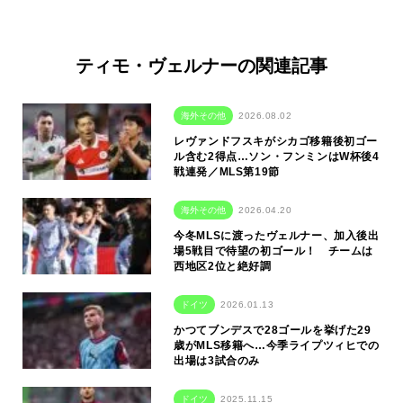
ティモ・ヴェルナーの関連記事
海外その他
2026.08.02
レヴァンドフスキがシカゴ移籍後初ゴー
ル含む2得点…ソン・フンミンはW杯後4
戦連発／MLS第19節
海外その他
2026.04.20
今冬MLSに渡ったヴェルナー、加入後出
場5戦目で待望の初ゴール！ チームは
西地区2位と絶好調
ドイツ
2026.01.13
かつてブンデスで28ゴールを挙げた29
歳がMLS移籍へ…今季ライプツィヒでの
出場は3試合のみ
ドイツ
2025.11.15