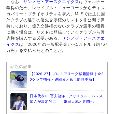
なお、
サンノゼ・アースクエイクス
はヴェルナー
獲得のため、レッドブル・ニューヨークからディス
カバリー・プライオリティを購入。MLSでは主に国
外クラブの選手の優先交渉権のリストを非公開で保
持しており、優先交渉権のないクラブが選手の獲得
に動く場合は、リストに登録しているクラブから優
先権を購入する必要がある。
サンノゼ・アースクエ
イクス
は、2026年の一般配分金から5万ドル（約767
万円）を支払ったとのことだ。
話題の記事
【2026-27】プレミアリーグ移籍情報｜全2
0クラブ補強・退団まとめ【随時更新】
日本代表DF冨安健洋、クリスタル・パレス
加入が決定的に！ 鎌田大地と共闘へ