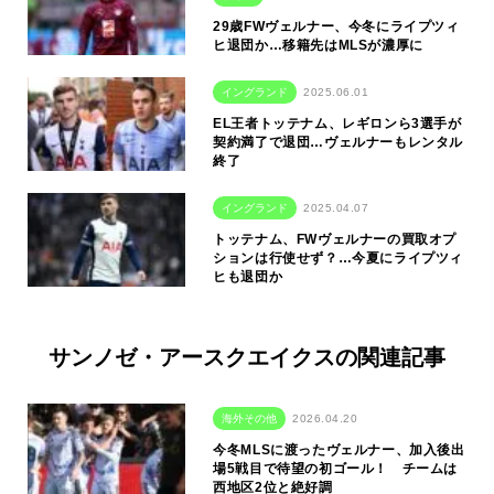
29歳FWヴェルナー、今冬にライプツィ
ヒ退団か…移籍先はMLSが濃厚に
イングランド
2025.06.01
EL王者トッテナム、レギロンら3選手が
契約満了で退団…ヴェルナーもレンタル
終了
イングランド
2025.04.07
トッテナム、FWヴェルナーの買取オプ
ションは行使せず？…今夏にライプツィ
ヒも退団か
サンノゼ・アースクエイクスの関連記事
海外その他
2026.04.20
今冬MLSに渡ったヴェルナー、加入後出
場5戦目で待望の初ゴール！ チームは
西地区2位と絶好調