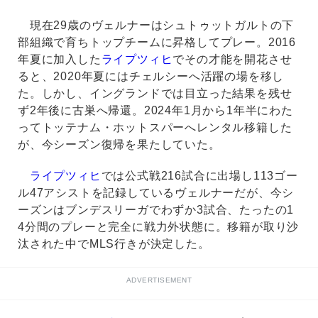
現在29歳のヴェルナーはシュトゥットガルトの下
部組織で育ちトップチームに昇格してプレー。2016
年夏に加入した
ライプツィヒ
でその才能を開花させ
ると、2020年夏にはチェルシーへ活躍の場を移し
た。しかし、イングランドでは目立った結果を残せ
ず2年後に古巣へ帰還。2024年1月から1年半にわた
ってトッテナム・ホットスパーへレンタル移籍した
が、今シーズン復帰を果たしていた。
ライプツィヒ
では公式戦216試合に出場し113ゴー
ル47アシストを記録しているヴェルナーだが、今シ
ーズンはブンデスリーガでわずか3試合、たったの1
4分間のプレーと完全に戦力外状態に。移籍が取り沙
汰された中でMLS行きが決定した。
ADVERTISEMENT