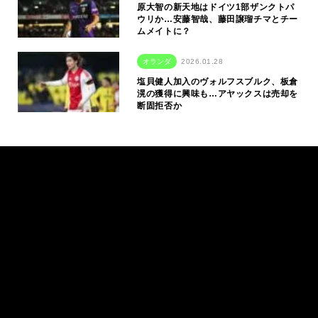
原大智の新天地はドイツ1部ザンクトパ
ウリか…安藤智哉、藤田譲瑠チマとチー
ムメイトに？
オランダ
2026.01.28
塩貝健人加入のヴォルフスブルク、板倉
滉の獲得に興味も…アヤックスは売却を
断固拒否か