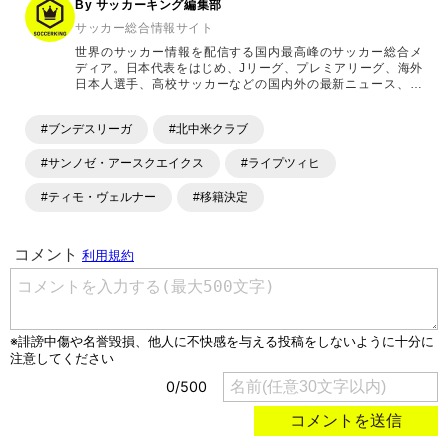
By サッカーキング編集部
サッカー総合情報サイト
世界のサッカー情報を配信する国内最高峰のサッカー総合メ
ディア。日本代表をはじめ、Jリーグ、プレミアリーグ、海外
日本人選手、高校サッカーなどの国内外の最新ニュース、コ
ラム、選手インタビュー、試合結果速報、ゲーム、ショッピ
ングといったサッカーにまつわるあらゆる情報を提供してい
#ブンデスリーガ
#北中米クラブ
ます。「X」「Instagram」「YouTube」「TikTok」など、
各種SNSサービスも充実したコンテンツを発信中。
#サンノゼ・アースクエイクス
#ライプツィヒ
#ティモ・ヴェルナー
#移籍決定