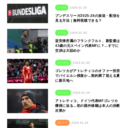
ドイツ
2026.01.30
ブンデスリーガ2025-26の放送・配信を
見る方法｜無料視聴できる？
ドイツ
2026.01.30
堂安律所属のフランクフルト、新監督は
43歳の元スペイン代表MFに？…すでに
交渉は大詰めか
スペイン
2026.01.30
ゴレツカがアトレティコのオファー拒否
でバイエルン残留か…契約満了迎える夏
に新天地へ
スペイン
2026.01.29
アトレティコ、ドイツ代表MFゴレツカ
獲得に迫る…初の国外移籍は本人の決断
次第か
Jリーグ
2026.01.29