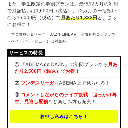
また、学生限定の学割プランは、最低12カ月の利用
で月額払いは1,600円（税込）、12カ月の一括払い
なら16,000円（税込）で
月あたり1,333円
と、さら
にお得に！
※プロ野球、Bリーグ、DAZN LINEAR、追加有料コンテンツ
（ペイ・パー・ビュー）は対象外。
①
「ABEMA de DAZN」の年間プランなら
月あ
たり2,500円（税込）でお得！
②
ブンデスリーガ
をABEMA上で見られる！
③
コメントしながらのライブ観戦
、
追っかけ再
生
、
見逃し配信
など楽しみ方も充実！
お申し込みはこちら！