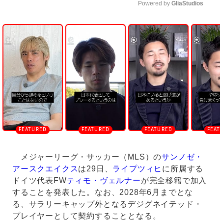
Powered by 
GliaStudios
U
n
m
u
t
e
メジャーリーグ・サッカー（MLS）の
サンノゼ・
アースクエイクス
は29日、
ライプツィヒ
に所属する
ドイツ代表FW
ティモ・ヴェルナー
が完全移籍で加入
することを発表した。なお、2028年6月までとな
る、サラリーキャップ外となるデジグネイテッド・
プレイヤーとして契約することとなる。