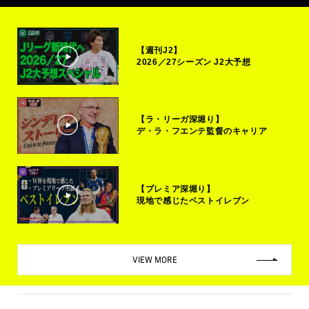
【週刊J2】
2026／27シーズン J2大予想
【ラ・リーガ深堀り】
デ・ラ・フエンテ監督のキャリア
【プレミア深堀り】
現地で感じたベストイレブン
VIEW MORE