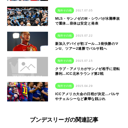
海外その他
2017.07.05
MLS・サンノゼのM・シウバが水難事故
で重体…容体は安定と発表
海外その他
2015.07.22
新加入デパイが初ゴール…3発快勝のマ
ンU、ツアー2連勝でバルサ戦へ
海外その他
2015.07.15
クラブ・アメリカがサンノゼ相手に逆転
勝利…ICC北米ラウンド第2戦
海外その他
2015.04.29
ICCアメリカ大会の日程が決定…バルサ
やチェルシーなど豪華な顔ぶれ
ブンデスリーガの関連記事