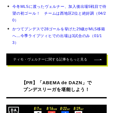
テ
今冬MLSに渡ったヴェルナー、加入後出場5戦目で待
ィ
望の初ゴール！ チームは西地区2位と絶好調（04/2
モ・
ヴ
0）
ェ
かつてブンデスで28ゴールを挙げた29歳がMLS移籍
ル
ナ
へ…今季ライプツィヒでの出場は3試合のみ（01/1
ー
3）
の
関
連
ティモ・ヴェルナー
に関する記事をもっと見る
記
事
【PR】「ABEMA de DAZN」で
ブンデスリーガを堪能しよう！