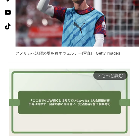
アメリカへ活躍の場を移すヴェルナー[写真]＝Getty Images
もっと読む
arrow_forward_ios