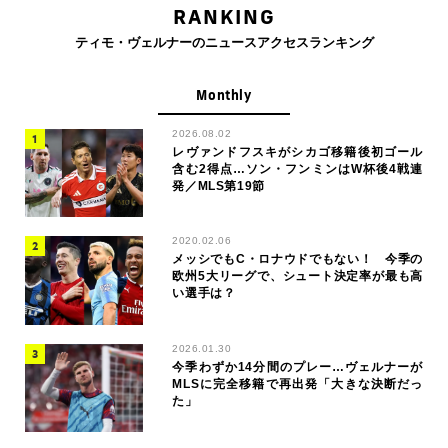
RANKING
ティモ・ヴェルナーのニュースアクセスランキング
Monthly
2026.08.02
レヴァンドフスキがシカゴ移籍後初ゴール
含む2得点…ソン・フンミンはW杯後4戦連
発／MLS第19節
2020.02.06
メッシでもC・ロナウドでもない！ 今季の
欧州5大リーグで、シュート決定率が最も高
い選手は？
2026.01.30
今季わずか14分間のプレー…ヴェルナーが
MLSに完全移籍で再出発「大きな決断だっ
た」