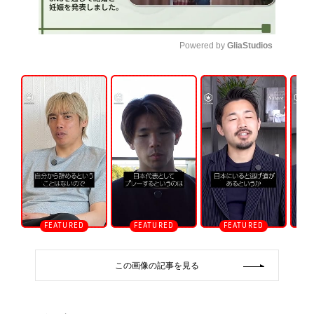
Powered by 
GliaStudios
U
n
m
u
t
e
この画像の記事を見る