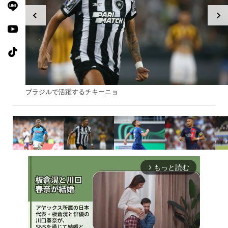
ブラジルで活躍するチキーニョ
もっと読む
arrow_forward_ios