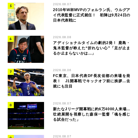
2026.08.07
2010年W杯MVPのフォルラン氏、ウルグア
イ代表監督に正式就任！ 初陣は9月24日の
日本代表戦に
2026.08.08
アディショナルタイムの劇的2発！ 鹿島・
鬼木監督が称えた“折れない心”「足が止ま
るか止まらないかは…」
2026.08.06
FC東京、日本代表DF長友佑都の来場を発
表！ J1開幕戦でキックオフ前に挨拶…去
就にも注目
2026.08.07
新たなJリーグ開幕戦に約6万4000人来場…
壮絶展開を視察した森保一監督「魂を感じ
る試合だった」
2026.08.07