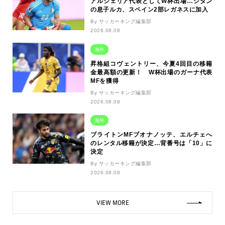
アルジェリア代表としてW杯出場…ジダン
の息子ルカ、スペイン2部レガネスに加入
By サッカーキング編集部
2026.08.08
海外
昇格組コヴェントリー、今夏4回目の移籍
金最高額の更新！ W杯出場のガーナ代表
MFを獲得
By サッカーキング編集部
2026.08.08
海外
ブライトンMFブオナノッテ、エルチェへ
のレンタル移籍が決定…背番号は「10」に
決定
By サッカーキング編集部
2026.08.08
VIEW MORE