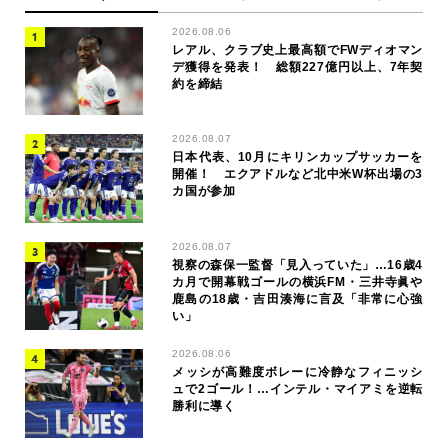
2026.08.06
レアル、クラブ史上最高額でFWディオマン
デ獲得を発表！ 総額227億円以上、7年契
約を締結
2026.08.07
日本代表、10月にキリンカップサッカーを
開催！ エクアドルなど北中米W杯出場の3
カ国が参加
2026.08.07
視察の森保一監督「見入っていた」…16歳4
カ月で開幕戦ゴールの横浜FM・三井寺眞や
鹿島の18歳・吉田湊海に言及「非常に心強
い」
2026.08.06
メッシが高難度ボレーに冷静なフィニッシ
ュで2ゴール！…インテル・マイアミを逆転
勝利に導く