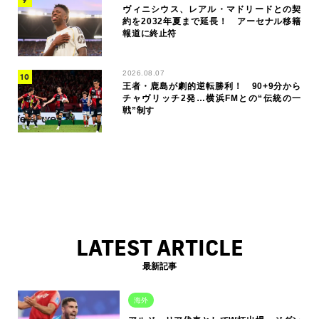
ヴィニシウス、レアル・マドリードとの契
約を2032年夏まで延長！ アーセナル移籍
報道に終止符
2026.08.07
王者・鹿島が劇的逆転勝利！ 90+9分から
チャヴリッチ2発…横浜FMとの“伝統の一
戦”制す
LATEST ARTICLE
最新記事
海外