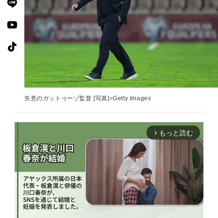
失意のガットゥーゾ監督 [写真]=Getty Images
もっと読む
arrow_forward_ios