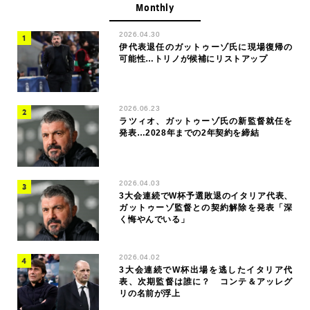
Monthly
2026.04.30
伊代表退任のガットゥーゾ氏に現場復帰の
可能性…トリノが候補にリストアップ
2026.06.23
ラツィオ、ガットゥーゾ氏の新監督就任を
発表…2028年までの2年契約を締結
2026.04.03
3大会連続でW杯予選敗退のイタリア代表、
ガットゥーゾ監督との契約解除を発表「深
く悔やんでいる」
2026.04.02
3大会連続でW杯出場を逃したイタリア代
表、次期監督は誰に？ コンテ＆アッレグ
リの名前が浮上