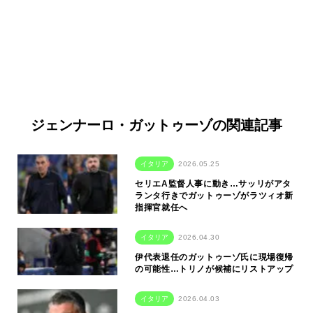
ジェンナーロ・ガットゥーゾの関連記事
イタリア
2026.05.25
セリエA監督人事に動き…サッリがアタ
ランタ行きでガットゥーゾがラツィオ新
指揮官就任へ
イタリア
2026.04.30
伊代表退任のガットゥーゾ氏に現場復帰
の可能性…トリノが候補にリストアップ
イタリア
2026.04.03