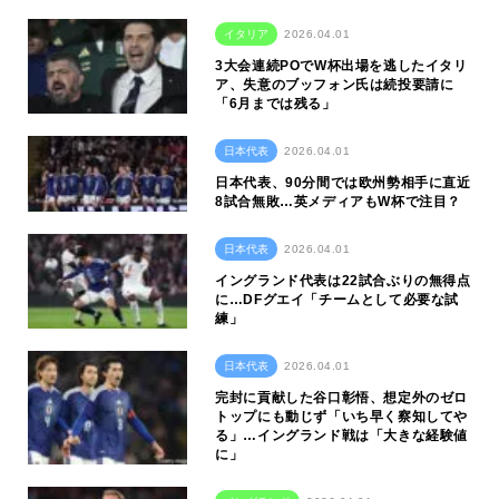
イタリア
2026.04.01
3大会連続POでW杯出場を逃したイタリ
ア、失意のブッフォン氏は続投要請に
「6月までは残る」
日本代表
2026.04.01
日本代表、90分間では欧州勢相手に直近
8試合無敗…英メディアもW杯で注目？
日本代表
2026.04.01
イングランド代表は22試合ぶりの無得点
に…DFグエイ「チームとして必要な試
練」
日本代表
2026.04.01
完封に貢献した谷口彰悟、想定外のゼロ
トップにも動じず「いち早く察知してや
る」…イングランド戦は「大きな経験値
に」