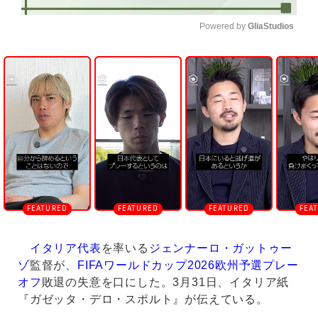
Powered by 
GliaStudios
U
n
m
u
t
e
イタリア代表
を率いる
ジェンナーロ・ガットゥー
ゾ
監督が、
FIFAワールドカップ2026欧州予選プレー
オフ
敗退の失意を口にした。3月31日、イタリア紙
『ガゼッタ・デロ・スポルト』が伝えている。