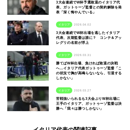
3大会連続でW杯予選敗退のイタリア代
表、ガットゥーゾ監督との契約解除を発
表「深く悔やんでいる」
イタリア
2026.04.02
3大会連続でW杯出場を逃したイタリア
代表、次期監督は誰に？ コンテ＆アッ
レグリの名前が浮上
イタリア
2026.03.31
勝てばW杯出場、負ければ敗退の決戦
へ…イタリア代表ガットゥーゾ監督「こ
の状況で胸が高鳴らないなら、引退する
しかない」
イタリア
2026.03.27
苦戦強いられるも3大会ぶりW杯出場に
王手のイタリア、ガットゥーゾ監督は決
勝へ「我々は勝つしかない」
イタリア代表の関連記事