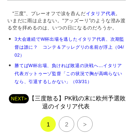
“三度”、プレーオフで涙を呑んだ
イタリア代表
。
いまだに雨は止まない。“アッズーリ”のような澄み渡
る空を拝めるのは、いつの日になるのだろうか。
ジ
3大会連続でW杯出場を逃したイタリア代表、次期監
ェ
督は誰に？ コンテ＆アッレグリの名前が浮上（04/
ン
ナ
02）
ー
勝てばW杯出場、負ければ敗退の決戦へ…イタリア
ロ・
ガ
代表ガットゥーゾ監督「この状況で胸が高鳴らない
ッ
なら、引退するしかない」（03/31）
ト
ゥ
ー
【三度散る】PK戦の末に欧州予選敗
NEXT>
ゾ
退のイタリア代表
の
関
連
1
2
>
記
事