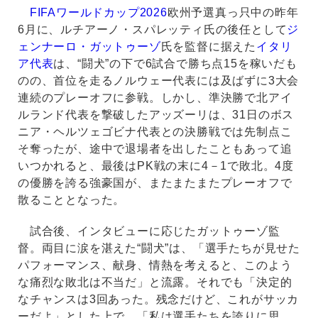
FIFAワールドカップ2026
欧州予選真っ只中の昨年
6月に、ルチアーノ・スパレッティ氏の後任として
ジ
ェンナーロ・ガットゥーゾ
氏を監督に据えた
イタリ
ア代表
は、“闘犬”の下で6試合で勝ち点15を稼いだも
のの、首位を走るノルウェー代表には及ばずに3大会
連続のプレーオフに参戦。しかし、準決勝で北アイ
ルランド代表を撃破したアッズーリは、31日のボス
ニア・ヘルツェゴビナ代表との決勝戦では先制点こ
そ奪ったが、途中で退場者を出したこともあって追
いつかれると、最後はPK戦の末に4－1で敗北。4度
の優勝を誇る強豪国が、またまたまたプレーオフで
散ることとなった。
試合後、インタビューに応じたガットゥーゾ監
督。両目に涙を湛えた“闘犬”は、「選手たちが見せた
パフォーマンス、献身、情熱を考えると、このよう
な痛烈な敗北は不当だ」と流露。それでも「決定的
なチャンスは3回あった。残念だけど、これがサッカ
ーだよ」とした上で、「私は選手たちを誇りに思