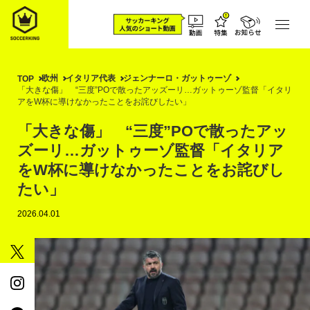
欧州
イタリア代表
ジェンナーロ・ガットゥーゾ
TOP
「大きな傷」 “三度”POで散ったアッズーリ…ガットゥーゾ監督「イタリ
アをW杯に導けなかったことをお詫びしたい」
「大きな傷」 “三度”POで散ったアッ
ズーリ…ガットゥーゾ監督「イタリア
をW杯に導けなかったことをお詫びし
たい」
2026.04.01