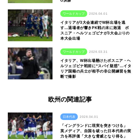
O決勝
ワールドカップ
2026.04.01
イタリアが3大会連続でW杯出場を逃
す…退場者が響きPK戦の末に敗退 ボ
スニア・ヘルツェゴビナが3大会ぶりの
本大会出場
ワールドカップ
2026.03.31
イタリア、W杯出場懸けたボスニア・ヘ
ルツェゴビナ戦前に“スパイ疑惑”…イタ
リア国籍の兵士が相手の非公開練習を無
断で撮影
欧州の関連記事
日本代表
2026.04.01
「イングランドに現実を突きつける」
英メディア、自国を破った日本代表の実
力を再評価「大きな脅威となり得る」