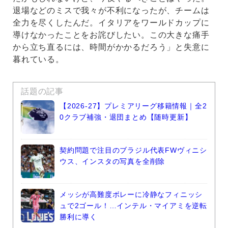
退場などのミスで我々が不利になったが、チームは
全力を尽くしたんだ。イタリアをワールドカップに
導けなかったことをお詫びしたい。この大きな痛手
から立ち直るには、時間がかかるだろう」と失意に
暮れている。
話題の記事
【2026-27】プレミアリーグ移籍情報｜全2
0クラブ補強・退団まとめ【随時更新】
契約問題で注目のブラジル代表FWヴィニシ
ウス、インスタの写真を全削除
メッシが高難度ボレーに冷静なフィニッシ
ュで2ゴール！…インテル・マイアミを逆転
勝利に導く