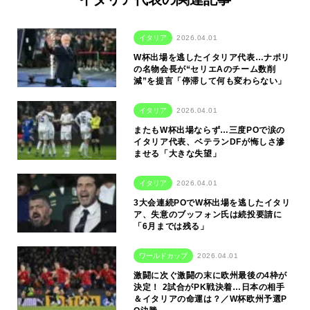
イタリア
2026.04.01
W杯出場を逃したイタリア代表…ナポリ
の名物会長が“セリエAのチーム数削
減”を提言「停滞して何も変わらない」
イタリア
2026.04.01
またもW杯出場ならず…三度POで涙の
イタリア代表、ベテランDFが悔しさ滲
ませる「大きな失望」
イタリア
2026.04.01
3大会連続POでW杯出場を逃したイタリ
ア、失意のブッフォン氏は続投要請に
「6月までは残る」
ワールドカップ
2026.04.01
激闘に次ぐ激闘の末に欧州最後の4枠が
決定！ 2試合がPK戦決着…日本の相手
＆イタリアの命運は？／W杯欧州予選P