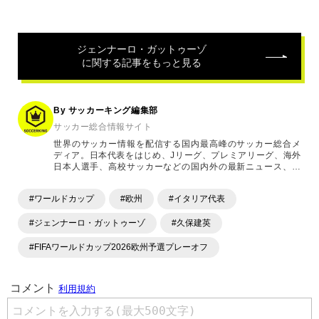
ジェンナーロ・ガットゥーゾ
に関する記事をもっと見る
By サッカーキング編集部
サッカー総合情報サイト
世界のサッカー情報を配信する国内最高峰のサッカー総合メ
ディア。日本代表をはじめ、Jリーグ、プレミアリーグ、海外
日本人選手、高校サッカーなどの国内外の最新ニュース、コ
ラム、選手インタビュー、試合結果速報、ゲーム、ショッピ
ングといったサッカーにまつわるあらゆる情報を提供してい
#ワールドカップ
#欧州
#イタリア代表
ます。「X」「Instagram」「YouTube」「TikTok」など、
各種SNSサービスも充実したコンテンツを発信中。
#ジェンナーロ・ガットゥーゾ
#久保建英
#FIFAワールドカップ2026欧州予選プレーオフ