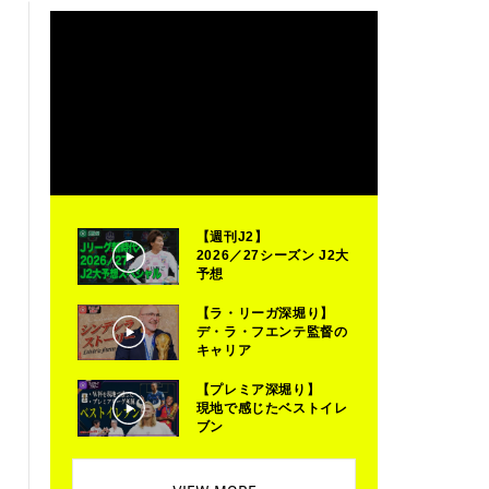
【週刊J2】
2026／27シーズン J2大
予想
【ラ・リーガ深堀り】
デ・ラ・フエンテ監督の
キャリア
【プレミア深堀り】
現地で感じたベストイレ
ブン