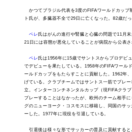
かつてブラジル代表を3度のFIFAワールドカップ
ト氏が、多臓器不全で29日に亡くなった。82歳だ
ペレ
氏はがんの進行や腎臓と心臓の問題で11月
21日には容態が悪化していることが病院から公表
ペレ
氏は1956年に15歳でサントスからプロデビ
でデビューを果たしている。1958年のFIFAワー
ールドカップをもたらすことに貢献した。1962年、
げている。クラブチームではサントス一筋でプレーし
立。インターコンチネンタルカップ（現FIFAクラ
プレーすることはなかったが、欧州のチーム相手にも
グのニューヨーク・コスモスに移籍し、同国のサッ
ーした。1977年に現役を引退している。
引退後は様々な形でサッカーの普及に貢献すると