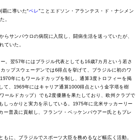
制覇に導いた“
ペレ
”ことエドソン・アランテス・ド・ナシメン
った。
末からサンパウロの病院に入院し、闘病生活を送っていたが、
されていた。
ュー。翌57年にはブラジル代表としても16歳7カ月という若さ
ルドカップスウェーデンでは6得点を挙げて、ブラジルに初のワ
1970年にもワールドカップを制し、通算3度トロフィーを掲
て、1969年にはキャリア通算1000得点という金字塔を樹
ブワールドカップ）でも2度優勝を果たしており、欧州クラブで
しっかりと実力を示している。1975年に北米サッカーリー
カー普及に貢献し、フランツ・ベッケンバウアー氏ともプレ
ともに、ブラジルでスポーツ大臣を務めるなど幅広く活動。