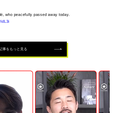
elé, who peacefully passed away today.
IdL3i
記事をもっと見る