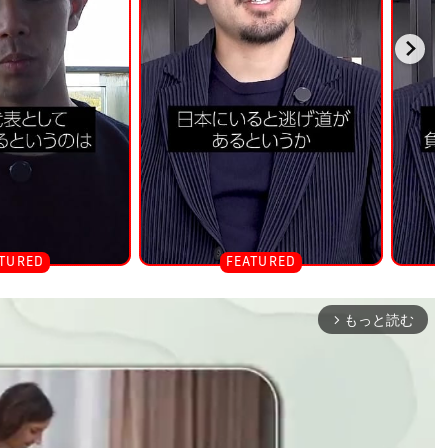
もっと読む
arrow_forward_ios