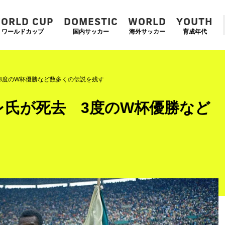
ORLD CUP
DOMESTIC
WORLD
YOUTH
ワールドカップ
国内サッカー
海外サッカー
育成年代
 3度のW杯優勝など数多くの伝説を残す
レ氏が死去 3度のW杯優勝など