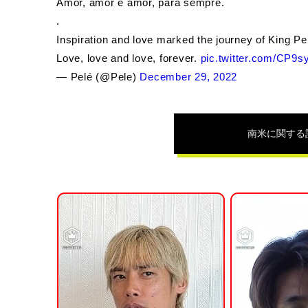
Amor, amor e amor, para sempre.
.
Inspiration and love marked the journey of King P
Love, love and love, forever.
pic.twitter.com/CP9sy
— Pelé (@Pele)
December 29, 2022
南米
に関する