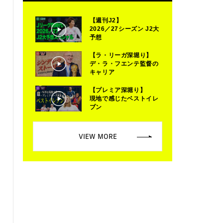
【週刊J2】
2026／27シーズン J2大
予想
【ラ・リーガ深堀り】
デ・ラ・フエンテ監督の
キャリア
【プレミア深堀り】
現地で感じたベストイレ
ブン
VIEW MORE