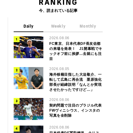
RANKING
今、読まれている記事
Daily
Weekly
Monthly
2026.08.06
FC東京、日本代表DF長友佑都
の来場を発表！ J1開幕戦でキ
ックオフ前に挨拶…去就にも注
目
2026.08.05
海外移籍目指した大迫敬介、一
転して広島に再合流 栗原強化
部長が経緯説明「なんとか実現
させたかったですけど…」
2026.08.06
契約問題で注目のブラジル代表
FWヴィニシウス、インスタの
写真を全削除
2026.08.06
日本代表DF冨安健洋、クリス