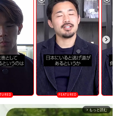
もっと読む
arrow_forward_ios