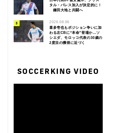
タル・パレス加入が決定的に！
鎌田大地と共闘へ
2026.08.06
喜多壱也もポジション争いに加
わる左CBに“本命”登場か…ソ
シエダ、モロッコ代表の30歳の
2度目の獲得に近づく
SOCCERKING VIDEO