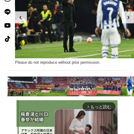
Please do not reproduce without prior permission.
もっと読む
arrow_forward_ios