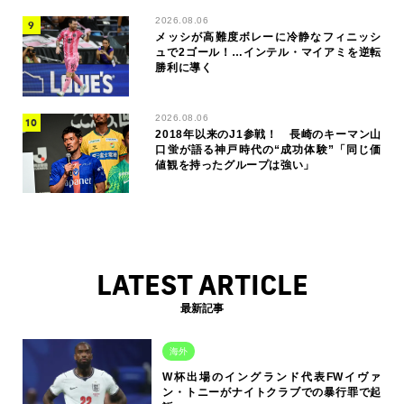
2026.08.06
メッシが高難度ボレーに冷静なフィニッシ
ュで2ゴール！…インテル・マイアミを逆転
勝利に導く
2026.08.06
2018年以来のJ1参戦！ 長崎のキーマン山
口蛍が語る神戸時代の“成功体験”「同じ価
値観を持ったグループは強い」
LATEST ARTICLE
最新記事
海外
W杯出場のイングランド代表FWイヴァ
ン・トニーがナイトクラブでの暴行罪で起