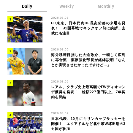
Daily
Weekly
Monthly
2026.08.06
FC東京、日本代表DF長友佑都の来場を発
表！ J1開幕戦でキックオフ前に挨拶…去
就にも注目
2026.08.05
海外移籍目指した大迫敬介、一転して広島
に再合流 栗原強化部長が経緯説明「なん
とか実現させたかったですけど…」
2026.08.06
レアル、クラブ史上最高額でFWディオマン
デ獲得を発表！ 総額227億円以上、7年契
約を締結
2026.08.07
日本代表、10月にキリンカップサッカーを
開催！ エクアドルなど北中米W杯出場の3
カ国が参加