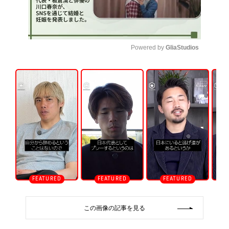
Powered by 
GliaStudios
U
n
m
u
t
e
この画像の記事を見る