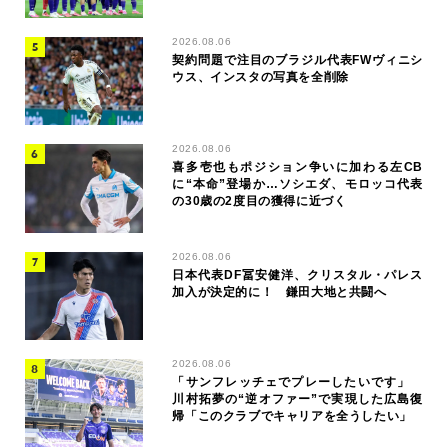
2026.08.06
契約問題で注目のブラジル代表FWヴィニシ
ウス、インスタの写真を全削除
2026.08.06
喜多壱也もポジション争いに加わる左CB
に“本命”登場か…ソシエダ、モロッコ代表
の30歳の2度目の獲得に近づく
2026.08.06
日本代表DF冨安健洋、クリスタル・パレス
加入が決定的に！ 鎌田大地と共闘へ
2026.08.06
「サンフレッチェでプレーしたいです」
川村拓夢の“逆オファー”で実現した広島復
帰「このクラブでキャリアを全うしたい」