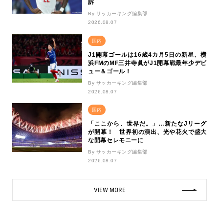
訴
By サッカーキング編集部
2026.08.07
国内
J1開幕ゴールは16歳4カ月5日の新星、横
浜FMのMF三井寺眞がJ1開幕戦最年少デビ
ュー＆ゴール！
By サッカーキング編集部
2026.08.07
国内
「ここから、世界だ。」…新たなJリーグ
が開幕！ 世界初の演出、光や花火で盛大
な開幕セレモニーに
By サッカーキング編集部
2026.08.07
VIEW MORE