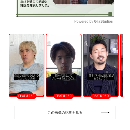
Powered by 
GliaStudios
U
n
m
u
t
e
この画像の記事を見る