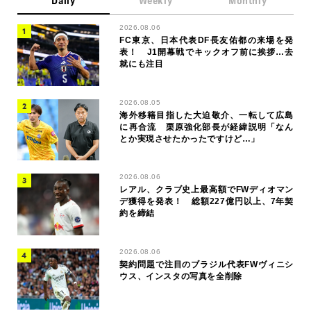
Daily
Weekly
Monthly
2026.08.06
FC東京、日本代表DF長友佑都の来場を発
表！ J1開幕戦でキックオフ前に挨拶…去
就にも注目
2026.08.05
海外移籍目指した大迫敬介、一転して広島
に再合流 栗原強化部長が経緯説明「なん
とか実現させたかったですけど…」
2026.08.06
レアル、クラブ史上最高額でFWディオマン
デ獲得を発表！ 総額227億円以上、7年契
約を締結
2026.08.06
契約問題で注目のブラジル代表FWヴィニシ
ウス、インスタの写真を全削除