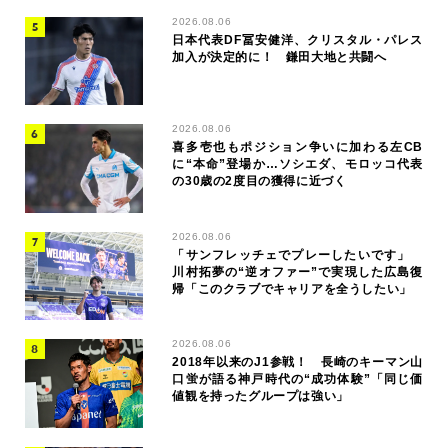
2026.08.06
日本代表DF冨安健洋、クリスタル・パレス
加入が決定的に！ 鎌田大地と共闘へ
2026.08.06
喜多壱也もポジション争いに加わる左CB
に“本命”登場か…ソシエダ、モロッコ代表
の30歳の2度目の獲得に近づく
2026.08.06
「サンフレッチェでプレーしたいです」
川村拓夢の“逆オファー”で実現した広島復
帰「このクラブでキャリアを全うしたい」
2026.08.06
2018年以来のJ1参戦！ 長崎のキーマン山
口蛍が語る神戸時代の“成功体験”「同じ価
値観を持ったグループは強い」