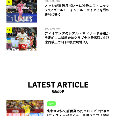
2026.08.06
メッシが高難度ボレーに冷静なフィニッシ
ュで2ゴール！…インテル・マイアミを逆転
勝利に導く
2026.08.06
ディオマンデのレアル・マドリード移籍が
決定的に…移籍金はクラブ史上最高額の227
億円以上で6日午後に現地入り
LATEST ARTICLE
最新記事
海外
北中米W杯で評価高めたコロンビア代表M
Fにオファーが届くも…所属クラブは契約