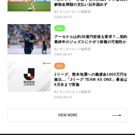
解除金満額の支払い以外認めず
By サッカーキング編集部
2026.08.07
海外
アーセナルは約38億円前後を要求？…契約
最終年のジェズスにナポリ移籍の可能性か
By サッカーキング編集部
2026.08.07
国内
Jリーグ、熊本地震への義援金1000万円を
拠出…「Jリーグ TEAM AS ONE」募金は
9月末まで実施
By サッカーキング編集部
2026.08.07
VIEW MORE