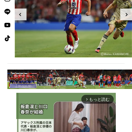
もっと読む
arrow_forward_ios