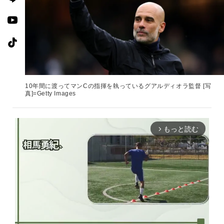
10年間に渡ってマンCの指揮を執っているグアルディオラ監督 [写
真]=Getty Images
もっと読む
arrow_forward_ios