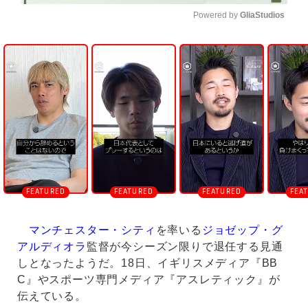
Powered by 
GliaStudios
U
n
m
u
t
e
マンチェスター・シティ
を率いる
ジョゼップ・グ
アルディオラ
監督が今シーズン限りで退任する見通
しとなったようだ。18日、イギリスメディア『BB
C』やスポーツ専門メディア『アスレティック』が
伝えている。