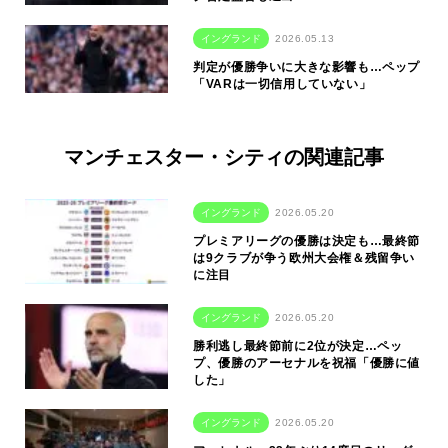
イングランド
2026.05.13
判定が優勝争いに大きな影響も…ペップ
「VARは一切信用していない」
マンチェスター・シティの関連記事
イングランド
2026.05.20
プレミアリーグの優勝は決定も…最終節
は9クラブが争う欧州大会権＆残留争い
に注目
イングランド
2026.05.20
勝利逃し最終節前に2位が決定…ペッ
プ、優勝のアーセナルを祝福「優勝に値
した」
イングランド
2026.05.20