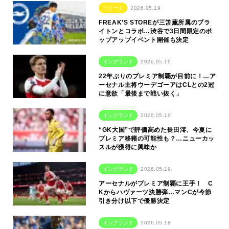
リリース
2026.05.19
FREAK’S STOREが三笘薫所属のブラ
イトンとコラボ…渋谷で3日間限定のポ
ップアップイベント開催も決定
イングランド
2026.05.19
22年ぶりのプレミア制覇が目前に！…ア
ーセナル主将ウーデゴーアはCLとの2冠
に意欲「最後まで戦い抜く」
イングランド
2026.05.19
“GK大国”で評価高めた長田澪、今夏に
プレミア移籍の可能性も？…ニューカッ
スルが獲得に興味か
イングランド
2026.05.19
アーセナルがプレミア制覇に王手！ C
Kからハヴァーツ決勝弾…マンCが今節
引き分け以下で優勝決定
イングランド
2026.05.18