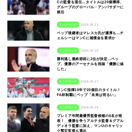
Cの監督を退任…タイトルは20個獲得、
グループのグローバル・アンバサダーに
就任
イングランド
2026.05.21
ペップ後継者はマレスカ氏が濃厚も…チ
ェルシーはマンCに補償金を要求か
イングランド
2026.05.20
勝利逃し最終節前に2位が決定…ペッ
プ、優勝のアーセナルを祝福「優勝に値
した」
イングランド
2026.05.17
マンC指揮10年で20個目のタイトル！
FA杯制覇にペップ「未来は明るい」
イングランド
2026.05.14
プレミア年間最優秀監督候補の6名が発
表！ 優勝を争うアルテタ監督＆グアル
ディオラ監督に加え、マンUのキャリッ
ク暫定監督も選出