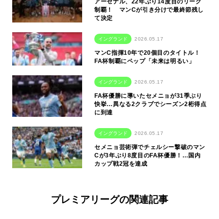
アーセナル、22年ぶり14度目のリーグ
制覇！ マンCが引き分けで最終節残し
て決定
イングランド
2026.05.17
マンC指揮10年で20個目のタイトル！
FA杯制覇にペップ「未来は明るい」
イングランド
2026.05.17
FA杯優勝に導いたセメニョが31季ぶり
快挙…異なる2クラブでシーズン2桁得点
に到達
イングランド
2026.05.17
セメニョ芸術弾でチェルシー撃破のマン
Cが3年ぶり8度目のFA杯優勝！…国内
カップ戦2冠を達成
プレミアリーグの関連記事