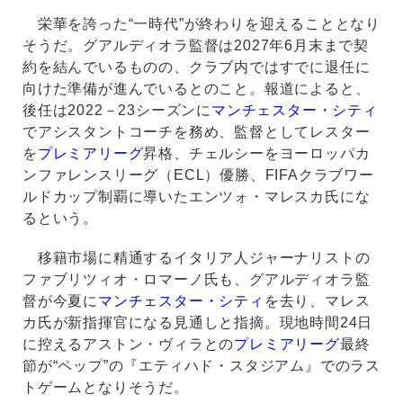
栄華を誇った“一時代”が終わりを迎えることとなり
そうだ。グアルディオラ監督は2027年6月末まで契
約を結んでいるものの、クラブ内ではすでに退任に
向けた準備が進んでいるとのこと。報道によると、
後任は2022－23シーズンに
マンチェスター・シティ
でアシスタントコーチを務め、監督としてレスター
を
プレミアリーグ
昇格、チェルシーをヨーロッパカ
ンファレンスリーグ（ECL）優勝、FIFAクラブワー
ルドカップ制覇に導いたエンツォ・マレスカ氏にな
るという。
移籍市場に精通するイタリア人ジャーナリストの
ファブリツィオ・ロマーノ氏も、グアルディオラ監
督が今夏に
マンチェスター・シティ
を去り、マレス
カ氏が新指揮官になる見通しと指摘。現地時間24日
に控えるアストン・ヴィラとの
プレミアリーグ
最終
節が“ペップ”の『エティハド・スタジアム』でのラス
トゲームとなりそうだ。