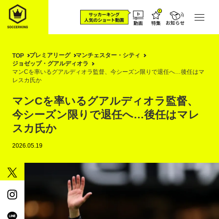
プレミアリーグ
マンチェスター・シティ
TOP
ジョゼップ・グアルディオラ
マンCを率いるグアルディオラ監督、今シーズン限りで退任へ…後任はマ
レスカ氏か
マンCを率いるグアルディオラ監督、
今シーズン限りで退任へ…後任はマレ
スカ氏か
2026.05.19