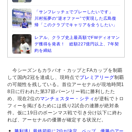
「サンフレッチェでプレーしたいです」
川村拓夢の“逆オファー”で実現した広島復
帰「このクラブでキャリアを全うしたい」
レアル、クラブ史上最高額でFWディオマン
デ獲得を発表！ 総額227億円以上、7年契
約を締結
今シーズンもカラバオ・カップとFAカップを制覇
して国内2冠を達成し、現時点で
プレミアリーグ
制覇
の可能性を残している。首位アーセナルが現地時間1
8日に行われた第37節バーンリー戦に勝利したた
め、現在2位の
マンチェスター・シティ
が逆転でトロ
フィーを掲げるためには残り2試合の連勝が絶対条
件。仮に19日のボーンマス戦で引き分け以下に終わ
れば、アーセナルの優勝が確定する状況だ。
ジ
勝利逃し最終節前に2位が決定…ペップ、優勝のアー