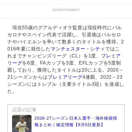
ADVERTISEMENT
現在55歳のグアルディオラ監督は現役時代にバル
セロナやスペイン代表で活躍し、引退後はバルセロ
ナやバイエルンを率いて数多くのタイトルを獲得。2
016年夏に就任した
マンチェスター・シティ
ではこ
れまでチャンピンズリーグ（CL）を1度、
プレミア
リーグ
を6度、FAカップを3度、EFLカップを5度制
覇しており、獲得したタイトルは20に上る。2020－
21シーズンからは
プレミアリーグ
4連覇、2022－23
シーズンにはトレブル（主要タイトル3冠）を達成し
た。
話題の記事
2026-27シーズン日本人選手・海外移籍情
報まとめ｜確定情報【8月5日更新】