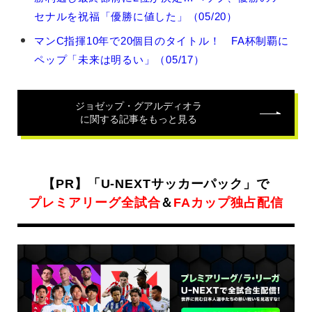
ョ
セナルを祝福「優勝に値した」（05/20）
ゼ
ッ
マンC指揮10年で20個目のタイトル！ FA杯制覇に
プ・
ペップ「未来は明るい」（05/17）
グ
ア
ル
デ
ジョゼップ・グアルディオラ
ィ
に関する記事をもっと見る
オ
ラ
の
関
【PR】「U-NEXTサッカーパック」で
連
記
プレミアリーグ全試合
＆
FAカップ独占配信
事