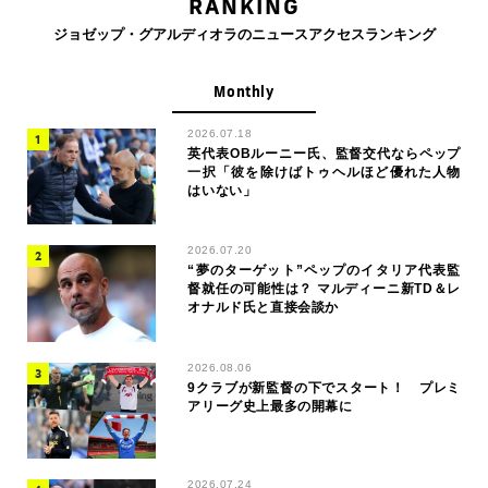
RANKING
ジョゼップ・グアルディオラのニュースアクセスランキング
Monthly
2026.07.18
英代表OBルーニー氏、監督交代ならペップ
一択「彼を除けばトゥヘルほど優れた人物
はいない」
2026.07.20
“夢のターゲット”ペップのイタリア代表監
督就任の可能性は？ マルディーニ新TD＆レ
オナルド氏と直接会談か
2026.08.06
9クラブが新監督の下でスタート！ プレミ
アリーグ史上最多の開幕に
2026.07.24