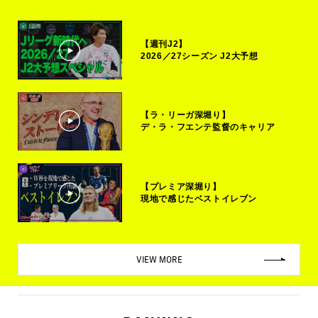
【週刊J2】
2026／27シーズン J2大予想
【ラ・リーガ深堀り】
デ・ラ・フエンテ監督のキャリア
【プレミア深堀り】
現地で感じたベストイレブン
VIEW MORE