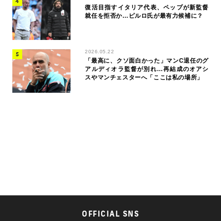
復活目指すイタリア代表、ペップが新監督
就任を拒否か…ピルロ氏が最有力候補に？
2026.05.22
「最高に、クソ面白かった」マンC退任のグ
アルディオラ監督が別れ…再結成のオアシ
スやマンチェスターへ「ここは私の場所」
OFFICIAL SNS