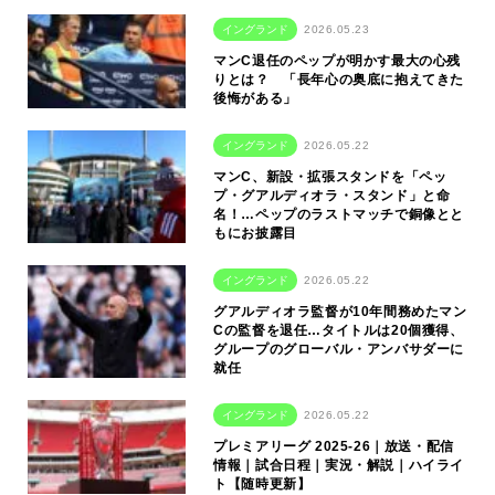
イングランド
2026.05.23
マンC退任のペップが明かす最大の心残
りとは？ 「長年心の奥底に抱えてきた
後悔がある」
イングランド
2026.05.22
マンC、新設・拡張スタンドを「ペッ
プ・グアルディオラ・スタンド」と命
名！…ペップのラストマッチで銅像とと
もにお披露目
イングランド
2026.05.22
グアルディオラ監督が10年間務めたマン
Cの監督を退任…タイトルは20個獲得、
グループのグローバル・アンバサダーに
就任
イングランド
2026.05.22
プレミアリーグ 2025-26｜放送・配信
情報｜試合日程｜実況・解説｜ハイライ
ト【随時更新】