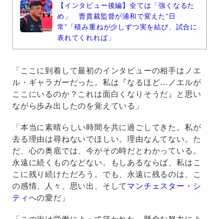
【インタビュー後編】全ては「強くなるた
め」 曺貴裁監督が浦和で変えた“日
常”「積み重ねが少しずつ実を結び、試合に
表れてくれれば」
「ここに到着して最初のインタビューの相手はノエ
ル・ギャラガーだった。私は『なるほど…ノエルが
ここにいるのか？これは面白くなりそうだ』と思い
ながら歩み出したのを覚えている」
「本当に素晴らしい時間を共に過ごしてきた。私が
去る理由は尋ねないでほしい。理由なんてない。た
だ、心の奥底では、今がその時だとわかっている。
永遠に続くものなどない。もしあるならば、私はこ
こに残り続けただろう。でも、永遠に残るのは、こ
の感情、人々、思い出、そして
マンチェスター・シ
ティ
への愛だ」