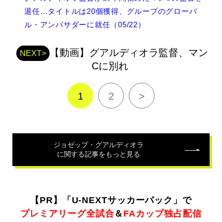
グ
ア
退任…タイトルは20個獲得、グループのグローバ
ル
ル・アンバサダーに就任（05/22）
デ
ィ
オ
【動画】グアルディオラ監督、マン
NEXT>
ラ
Cに別れ
の
関
連
1
2
>
記
事
ジョゼップ・グアルディオラ
に関する記事をもっと見る
【PR】「U-NEXTサッカーパック」で
プレミアリーグ全試合
＆
FAカップ独占配信