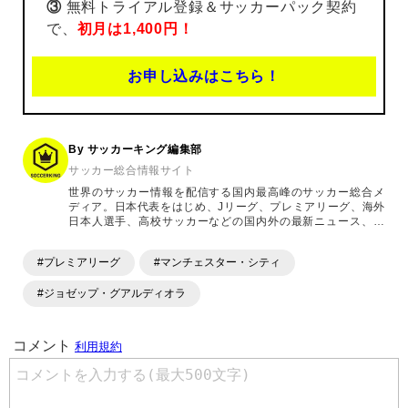
③
無料トライアル登録＆サッカーパック契約
で、
初月は1,400円！
お申し込みはこちら！
By サッカーキング編集部
サッカー総合情報サイト
世界のサッカー情報を配信する国内最高峰のサッカー総合メ
ディア。日本代表をはじめ、Jリーグ、プレミアリーグ、海外
日本人選手、高校サッカーなどの国内外の最新ニュース、コ
ラム、選手インタビュー、試合結果速報、ゲーム、ショッピ
ングといったサッカーにまつわるあらゆる情報を提供してい
#プレミアリーグ
#マンチェスター・シティ
ます。「X」「Instagram」「YouTube」「TikTok」など、
各種SNSサービスも充実したコンテンツを発信中。
#ジョゼップ・グアルディオラ