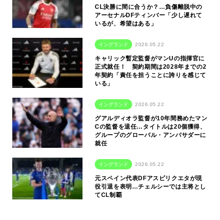
CL決勝に間に合うか？…負傷離脱中の
アーセナルDFティンバー「少し遅れて
いるが、希望はある」
イングランド
2026.05.22
キャリック暫定監督がマンUの指揮官に
正式就任！ 契約期間は2028年までの2
年契約「責任を担うことに誇りを感じて
いる」
イングランド
2026.05.22
グアルディオラ監督が10年間務めたマン
Cの監督を退任…タイトルは20個獲得、
グループのグローバル・アンバサダーに
就任
イングランド
2026.05.22
元スペイン代表DFアスピリクエタが現
役引退を表明…チェルシーでは主将とし
てCL制覇