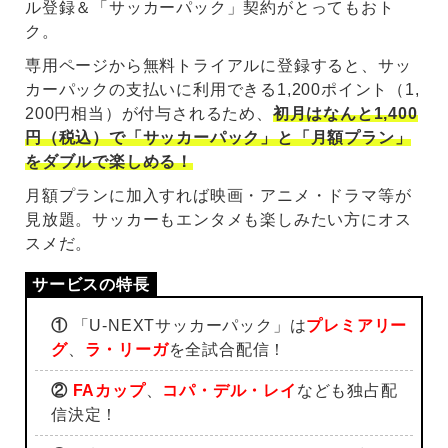
ル登録＆「サッカーパック」契約がとってもおト
ク。
専用ページから無料トライアルに登録すると、サッ
カーパックの支払いに利用できる1,200ポイント（1,
200円相当）が付与されるため、
初月はなんと1,400
円（税込）で「サッカーパック」と「月額プラン」
をダブルで楽しめる！
月額プランに加入すれば映画・アニメ・ドラマ等が
見放題。サッカーもエンタメも楽しみたい方にオス
スメだ。
①
「U-NEXTサッカーパック」は
プレミアリー
グ
、
ラ・リーガ
を全試合配信！
②
FAカップ
、
コパ・デル・レイ
なども独占配
信決定！