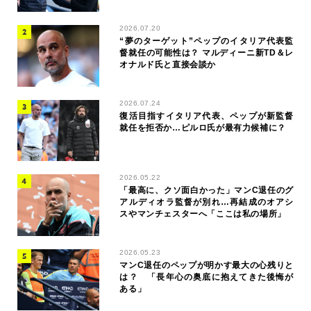
2026.07.20
“夢のターゲット”ペップのイタリア代表監
督就任の可能性は？ マルディーニ新TD＆レ
オナルド氏と直接会談か
2026.07.24
復活目指すイタリア代表、ペップが新監督
就任を拒否か…ピルロ氏が最有力候補に？
2026.05.22
「最高に、クソ面白かった」マンC退任のグ
アルディオラ監督が別れ…再結成のオアシ
スやマンチェスターへ「ここは私の場所」
2026.05.23
マンC退任のペップが明かす最大の心残りと
は？ 「長年心の奥底に抱えてきた後悔が
ある」