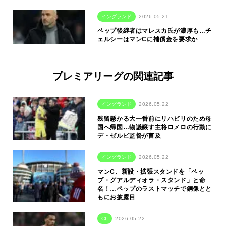
イングランド
2026.05.21
ペップ後継者はマレスカ氏が濃厚も…チ
ェルシーはマンCに補償金を要求か
プレミアリーグの関連記事
イングランド
2026.05.22
残留懸かる大一番前にリハビリのため母
国へ帰国…物議醸す主将ロメロの行動に
デ・ゼルビ監督が言及
イングランド
2026.05.22
マンC、新設・拡張スタンドを「ペッ
プ・グアルディオラ・スタンド」と命
名！…ペップのラストマッチで銅像とと
もにお披露目
CL
2026.05.22