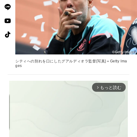
シティへの別れを口にしたグアルディオラ監督[写真]＝Getty Ima
ges
もっと読む
arrow_forward_ios