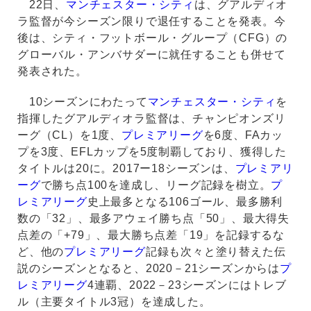
22日、
マンチェスター・シティ
は、グアルディオ
ラ監督が今シーズン限りで退任することを発表。今
後は、シティ・フットボール・グループ（CFG）の
グローバル・アンバサダーに就任することも併せて
発表された。
10シーズンにわたって
マンチェスター・シティ
を
指揮したグアルディオラ監督は、チャンピオンズリ
ーグ（CL）を1度、
プレミアリーグ
を6度、FAカッ
プを3度、EFLカップを5度制覇しており、獲得した
タイトルは20に。2017ー18シーズンは、
プレミアリ
ーグ
で勝ち点100を達成し、リーグ記録を樹立。
プ
レミアリーグ
史上最多となる106ゴール、最多勝利
数の「32」、最多アウェイ勝ち点「50」、最大得失
点差の「+79」、最大勝ち点差「19」を記録するな
ど、他の
プレミアリーグ
記録も次々と塗り替えた伝
説のシーズンとなると、2020－21シーズンからは
プ
レミアリーグ
4連覇、2022－23シーズンにはトレブ
ル（主要タイトル3冠）を達成した。