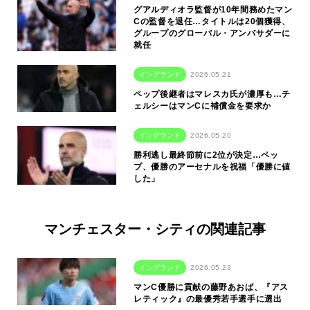
グアルディオラ監督が10年間務めたマン
Cの監督を退任…タイトルは20個獲得、
グループのグローバル・アンバサダーに
就任
イングランド
2026.05.21
ペップ後継者はマレスカ氏が濃厚も…チ
ェルシーはマンCに補償金を要求か
イングランド
2026.05.20
勝利逃し最終節前に2位が決定…ペッ
プ、優勝のアーセナルを祝福「優勝に値
した」
マンチェスター・シティの関連記事
イングランド
2026.05.23
マンC優勝に貢献の藤野あおば、『アス
レティック』の最優秀若手選手に選出