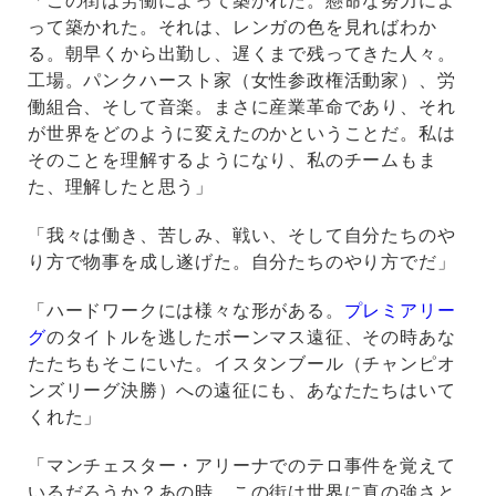
「この街は労働によって築かれた。懸命な努力によ
って築かれた。それは、レンガの色を見ればわか
る。朝早くから出勤し、遅くまで残ってきた人々。
工場。パンクハースト家（女性参政権活動家）、労
働組合、そして音楽。まさに産業革命であり、それ
が世界をどのように変えたのかということだ。私は
そのことを理解するようになり、私のチームもま
た、理解したと思う」
「我々は働き、苦しみ、戦い、そして自分たちのや
り方で物事を成し遂げた。自分たちのやり方でだ」
「ハードワークには様々な形がある。
プレミアリー
グ
のタイトルを逃したボーンマス遠征、その時あな
たたちもそこにいた。イスタンブール（チャンピオ
ンズリーグ決勝）への遠征にも、あなたたちはいて
くれた」
「マンチェスター・アリーナでのテロ事件を覚えて
いるだろうか？あの時、この街は世界に真の強さと