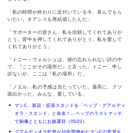
「私の時間が終わりに近付いている今、喜んでもら
いたい。オアシスも再結成したんだ」
「サポーターの皆さん、私を信頼してくれてありが
とう。背中を押してくれてありがとう。私を愛して
くれてありがとう」
「トニー・ウォルシュは、彼の忘れられない詩の中
で、『ここがその場所だ』と言った。トニー、申し
訳ないが、ここは『私の場所』だ」
「ノエル…私の予感は当たっていた。最高に、クソ
面白かった。みんな、愛している」
ジ
マンC、新設・拡張スタンドを「ペップ・グアルディ
ョ
オラ・スタンド」と命名！…ペップのラストマッチ
ゼ
ッ
で銅像とともにお披露目（05/22）
プ・
グアルディオラ監督が10年間務めたマンCの監督を