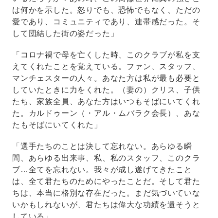
は何かを示した。怒りでも、恐怖でもなく、ただの
愛であり、コミュニティであり、連帯感だった。そ
して団結した街の姿だった」
「コロナ禍で母を亡くした時、このクラブが私を支
えてくれたことを覚えている。ファン、スタッフ、
マンチェスターの人々。あなた方は私が最も必要と
していたときに力をくれた。（妻の）クリス、子供
たち、家族全員、あなた方はいつもそばにいてくれ
た。カルドゥーン（・アル・ムバラク会長）、あな
たもそばにいてくれた」
「選手たちのことは決して忘れない。あらゆる瞬
間、あらゆる出来事、私、私のスタッフ、このクラ
ブ…全てを忘れない。我々が成し遂げてきたこと
は、全て君たちのためにやったことだ。そして君た
ちは、本当に格別な存在だった。まだ気づいていな
いかもしれないが、君たちは偉大な功績を遺そうと
している」