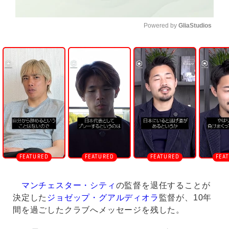
Powered by 
GliaStudios
U
n
m
u
t
e
マンチェスター・シティ
の監督を退任することが
決定した
ジョゼップ・グアルディオラ
監督が、10年
間を過ごしたクラブへメッセージを残した。