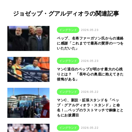
ジョゼップ・グアルディオラの関連記事
イングランド
2026.05.23
ペップ、名将ファーガソン氏からの連絡
に感謝「これまでで最高の賛辞の一つを
いただいた」
イングランド
2026.05.23
マンC退任のペップが明かす最大の心残
りとは？ 「長年心の奥底に抱えてきた
後悔がある」
イングランド
2026.05.22
マンC、新設・拡張スタンドを「ペッ
プ・グアルディオラ・スタンド」と命
名！…ペップのラストマッチで銅像とと
もにお披露目
イングランド
2026.05.22