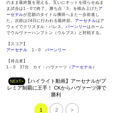
のまま最終盤を迎える。互いにネットを揺らせぬま
ま試合は1－0で終了。勝ち点「3」を積み上げた
ア
ーセナル
が悲願のタイトル獲得へまた一歩前進し
た。次節は24日に行われる最終節。
アーセナル
はア
ウェイでクリスタル・パレス、
バーンリー
はホーム
でウルヴァーハンプトン（ウルブス）と対戦する。
【スコア】
アーセナル
1－0
バーンリー
【得点者】
1－0 37分 カイ・ハヴァーツ（
アーセナル
）
【ハイライト動画】アーセナルがプ
NEXT>
レミア制覇に王手！ CKからハヴァーツ弾で
勝利
1
2
>