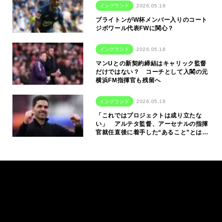
イングランド
2026.05.18
ブライトンがW杯メンバー入りのコート
ジボワール代表FWに関心？
イングランド
2026.05.18
マンUとの新契約締結はキャリック監督
だけではない？ コーチとして入閣の元
横浜FM指揮官も残留へ
イングランド
2026.05.18
「これではプロジェクトは成り立たな
い」 アルテタ監督、アーセナルの指揮
官就任直後に着手した“あること”とは…