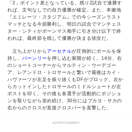
「2」ポイント差となっている。残り2試合で連勝す
れば、文句なしでの自力優勝が確定。また、本拠地
『エミレーツ・スタジアム』での今シーズンラスト
マッチとなる今節勝利し、明日の試合でマンチェス
ター・シティがボーンマス相手に引き分け以下で終
われば、最終節を残して優勝が決まる状況だ。
立ち上がりから
アーセナル
が圧倒的にボールを保
持し、
バーンリー
を押し込む展開が続く。14分、右
のショートコーナーからマルティン・ウーデゴー
ア、レアンドロ・トロサールと繋いで最後はカイ・
ハヴァーツが左足を振り抜くもDFがブロック。左か
らカットインしたトロサールのミドルシュートが左
ポストを叩く。その後も各選手が流動的にポジショ
ンを取りながら攻め続け、30分にはブカヨ・サカの
右からのクロスが直接クロスバーを直撃した。
ADVERTISEMENT