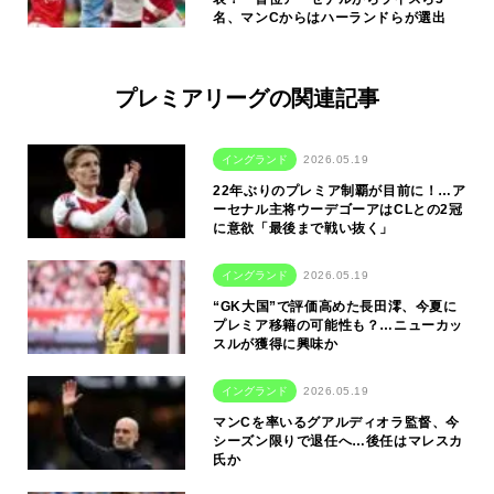
名、マンCからはハーランドらが選出
プレミアリーグの関連記事
イングランド
2026.05.19
22年ぶりのプレミア制覇が目前に！…ア
ーセナル主将ウーデゴーアはCLとの2冠
に意欲「最後まで戦い抜く」
イングランド
2026.05.19
“GK大国”で評価高めた長田澪、今夏に
プレミア移籍の可能性も？…ニューカッ
スルが獲得に興味か
イングランド
2026.05.19
マンCを率いるグアルディオラ監督、今
シーズン限りで退任へ…後任はマレスカ
氏か