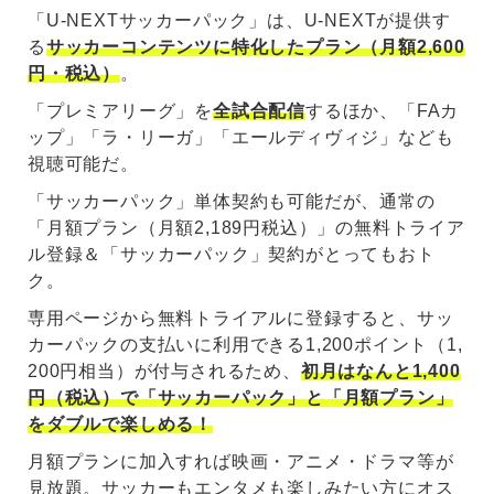
「U-NEXTサッカーパック」は、U-NEXTが提供す
る
サッカーコンテンツに特化したプラン（月額2,600
円・税込）
。
「プレミアリーグ」を
全試合配信
するほか、「FAカ
ップ」「ラ・リーガ」「エールディヴィジ」なども
視聴可能だ。
「サッカーパック」単体契約も可能だが、通常の
「月額プラン（月額2,189円税込）」の無料トライア
ル登録＆「サッカーパック」契約がとってもおト
ク。
専用ページから無料トライアルに登録すると、サッ
カーパックの支払いに利用できる1,200ポイント（1,
200円相当）が付与されるため、
初月はなんと1,400
円（税込）で「サッカーパック」と「月額プラン」
をダブルで楽しめる！
月額プランに加入すれば映画・アニメ・ドラマ等が
見放題。サッカーもエンタメも楽しみたい方にオス