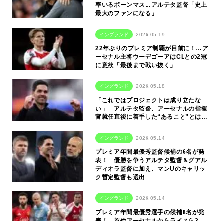
率いるボーンマス…アルテタ監督「史上
最大のファンになる」
イングランド
2026.05.19
22年ぶりのプレミア制覇が目前に！…ア
ーセナル主将ウーデゴーアはCLとの2冠
に意欲「最後まで戦い抜く」
イングランド
2026.05.18
「これではプロジェクトは成り立たな
い」 アルテタ監督、アーセナルの指揮
官就任直後に着手した“あること”とは…
イングランド
2026.05.14
プレミア年間最優秀監督候補の6名が発
表！ 優勝を争うアルテタ監督＆グアル
ディオラ監督に加え、マンUのキャリッ
ク暫定監督も選出
イングランド
2026.05.14
プレミア年間最優秀選手の候補8名が発
表！ 首位アーセナルからライスら3