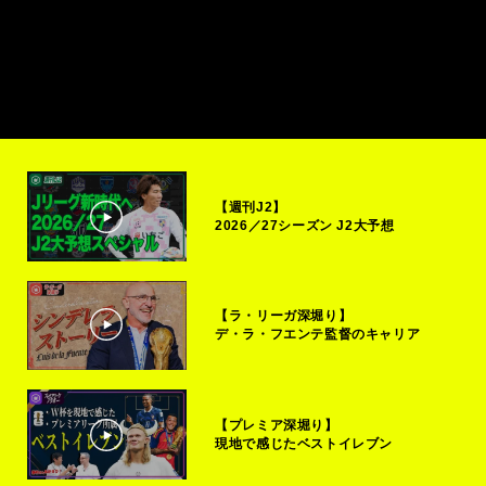
【週刊J2】
2026／27シーズン J2大予想
【ラ・リーガ深堀り】
デ・ラ・フエンテ監督のキャリア
【プレミア深堀り】
現地で感じたベストイレブン