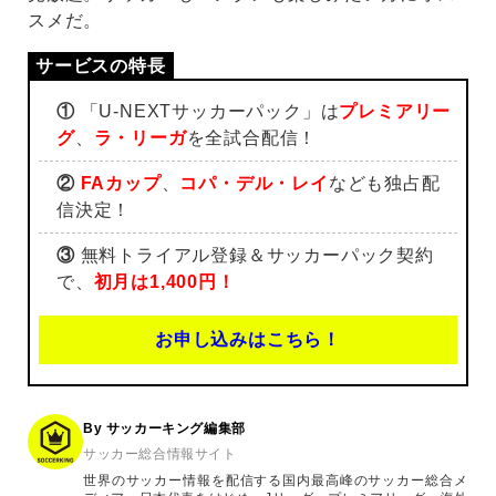
スメだ。
①
「U-NEXTサッカーパック」は
プレミアリー
グ
、
ラ・リーガ
を全試合配信！
②
FAカップ
、
コパ・デル・レイ
なども独占配
信決定！
③
無料トライアル登録＆サッカーパック契約
で、
初月は1,400円！
お申し込みはこちら！
By サッカーキング編集部
サッカー総合情報サイト
世界のサッカー情報を配信する国内最高峰のサッカー総合メ