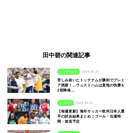
田中碧の関連記事
イングランド
2026.05.25
苦しみ抜いたトッテナムが勝利でプレミ
ア残留！…ウェストハムは意地の快勝も
2部降格…
イタリア
2026.05.22
【毎週更新】海外サッカー欧州日本人選
手の試合結果まとめ｜ゴール・出場時
間・放送予定