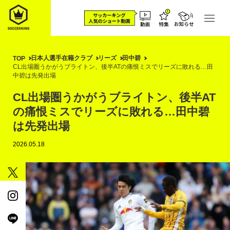
日本人選手在籍クラブ
リーズ
田中碧
TOP
CL出場圏うかがうブライトン、後半ATの痛恨ミスでリーズに敗れる…田
中碧は先発出場
CL出場圏うかがうブライトン、後半AT
の痛恨ミスでリーズに敗れる…田中碧
は先発出場
2026.05.18