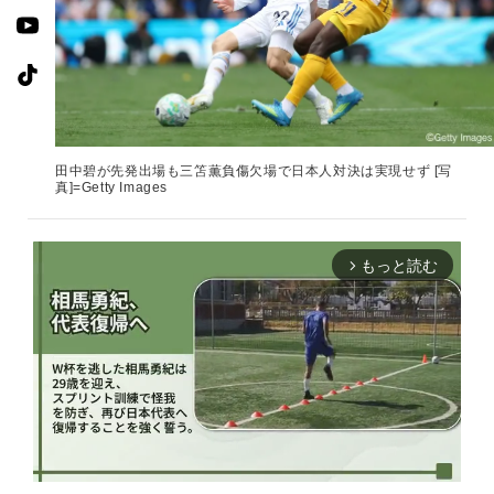
田中碧が先発出場も三笘薫負傷欠場で日本人対決は実現せず [写
真]=Getty Images
もっと読む
arrow_forward_ios