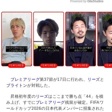
Powered by 
GliaStudios
U
n
m
u
t
e
プレミアリーグ
第37節が17日に行われ、
リーズ
と
ブライトン
が対戦した。
昇格初年度の
リーズ
はここまで勝ち点「44」を積
み上げ、すでに
プレミアリーグ
残留が確定。FIFAワ
ールドカップ2026の日本代表メンバーに招集された