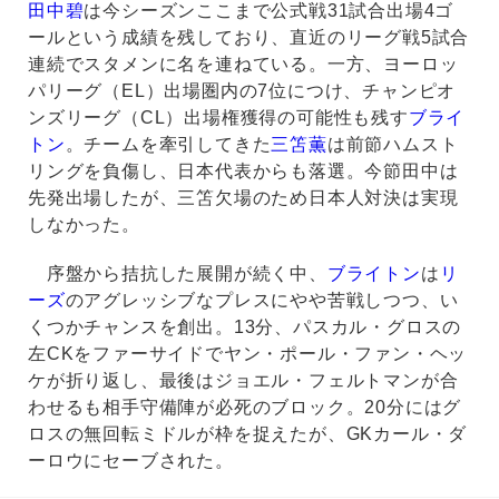
田中碧
は今シーズンここまで公式戦31試合出場4ゴ
ールという成績を残しており、直近のリーグ戦5試合
連続でスタメンに名を連ねている。一方、ヨーロッ
パリーグ（EL）出場圏内の7位につけ、チャンピオ
ンズリーグ（CL）出場権獲得の可能性も残す
ブライ
トン
。チームを牽引してきた
三笘薫
は前節ハムスト
リングを負傷し、日本代表からも落選。今節田中は
先発出場したが、三笘欠場のため日本人対決は実現
しなかった。
序盤から拮抗した展開が続く中、
ブライトン
は
リ
ーズ
のアグレッシブなプレスにやや苦戦しつつ、い
くつかチャンスを創出。13分、パスカル・グロスの
左CKをファーサイドでヤン・ポール・ファン・ヘッ
ケが折り返し、最後はジョエル・フェルトマンが合
わせるも相手守備陣が必死のブロック。20分にはグ
ロスの無回転ミドルが枠を捉えたが、GKカール・ダ
ーロウにセーブされた。