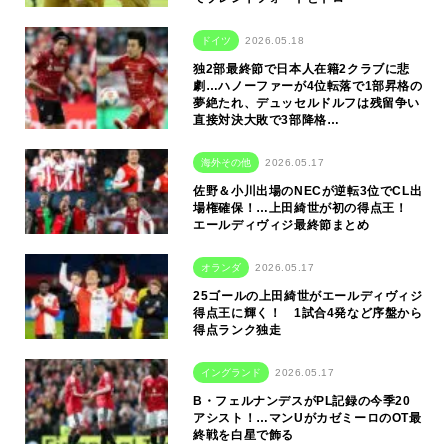
ドイツ
2026.05.18
独2部最終節で日本人在籍2クラブに悲
劇…ハノーファーが4位転落で1部昇格の
夢絶たれ、デュッセルドルフは残留争い
直接対決大敗で3部降格…
海外その他
2026.05.17
佐野＆小川出場のNECが逆転3位でCL出
場権確保！…上田綺世が初の得点王！
エールディヴィジ最終節まとめ
オランダ
2026.05.17
25ゴールの上田綺世がエールディヴィジ
得点王に輝く！ 1試合4発など序盤から
得点ランク独走
イングランド
2026.05.17
B・フェルナンデスがPL記録の今季20
アシスト！…マンUがカゼミーロのOT最
終戦を白星で飾る