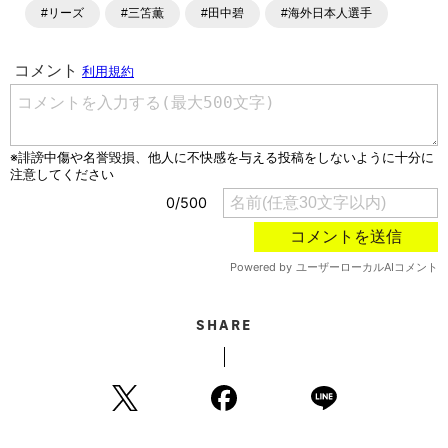
#リーズ
#三笘薫
#田中碧
#海外日本人選手
SHARE