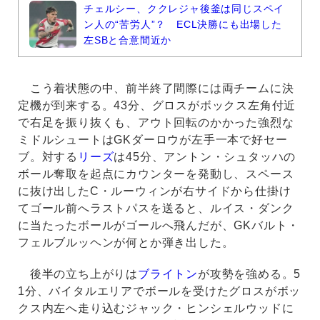
チェルシー、ククレジャ後釜は同じスペイ
ン人の“苦労人”？ ECL決勝にも出場した
左SBと合意間近か
こう着状態の中、前半終了間際には両チームに決
定機が到来する。43分、グロスがボックス左角付近
で右足を振り抜くも、アウト回転のかかった強烈な
ミドルシュートはGKダーロウが左手一本で好セー
ブ。対する
リーズ
は45分、アントン・シュタッハの
ボール奪取を起点にカウンターを発動し、スペース
に抜け出したC・ルーウィンが右サイドから仕掛け
てゴール前へラストパスを送ると、ルイス・ダンク
に当たったボールがゴールへ飛んだが、GKバルト・
フェルブルッヘンが何とか弾き出した。
後半の立ち上がりは
ブライトン
が攻勢を強める。5
1分、バイタルエリアでボールを受けたグロスがボッ
クス内左へ走り込むジャック・ヒンシェルウッドに