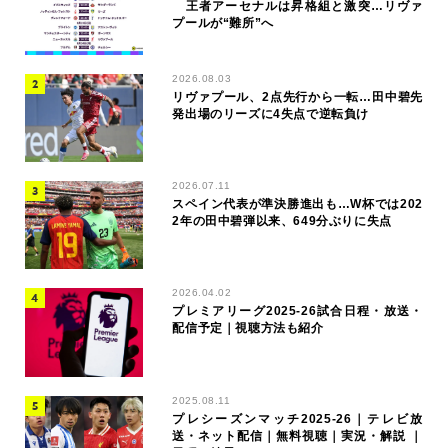
王者アーセナルは昇格組と激突…リヴァ
プールが“難所”へ
2026.08.03
リヴァプール、2点先行から一転…田中碧先
発出場のリーズに4失点で逆転負け
2026.07.11
スペイン代表が準決勝進出も…W杯では202
2年の田中碧弾以来、649分ぶりに失点
2026.04.02
プレミアリーグ2025-26試合日程・放送・
配信予定｜視聴方法も紹介
2025.08.11
プレシーズンマッチ2025-26｜テレビ放
送・ネット配信｜無料視聴｜実況・解説 ｜