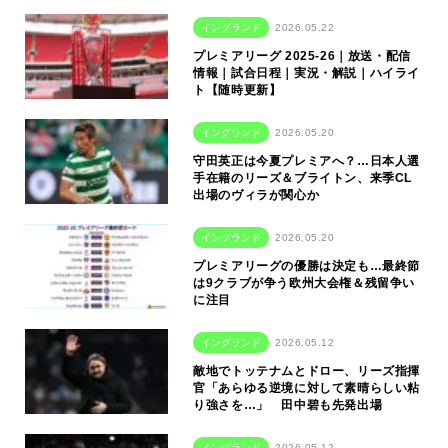
イングランド
2026.05.22
プレミアリーグ 2025-26｜放送・配信
情報｜試合日程｜実況・解説｜ハイライ
ト【随時更新】
イングランド
2026.05.20
守田英正は今夏プレミアへ？…日本人選
手在籍のリーズ＆ブライトン、来季CL
出場のヴィラが関心か
イングランド
2026.05.20
プレミアリーグの優勝は決定も…最終節
は9クラブが争う欧州大会権＆残留争い
に注目
イングランド
2026.05.12
敵地でトッテナムとドロー、リーズ指揮
官「あらゆる逆境に対して素晴らしい粘
り強さを…」 田中碧も先発出場
イングランド
2026.05.12