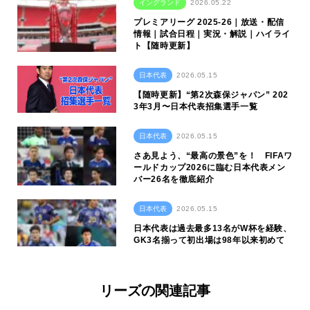
イングランド
2026.05.22
プレミアリーグ 2025-26｜放送・配信
情報｜試合日程｜実況・解説｜ハイライ
ト【随時更新】
日本代表
2026.05.15
【随時更新】“第2次森保ジャパン” 202
3年3月〜日本代表招集選手一覧
日本代表
2026.05.15
さあ見よう、“最高の景色”を！ FIFAワ
ールドカップ2026に臨む日本代表メン
バー26名を徹底紹介
日本代表
2026.05.15
日本代表は過去最多13名がW杯を経験、
GK3名揃って初出場は98年以来初めて
リーズの関連記事