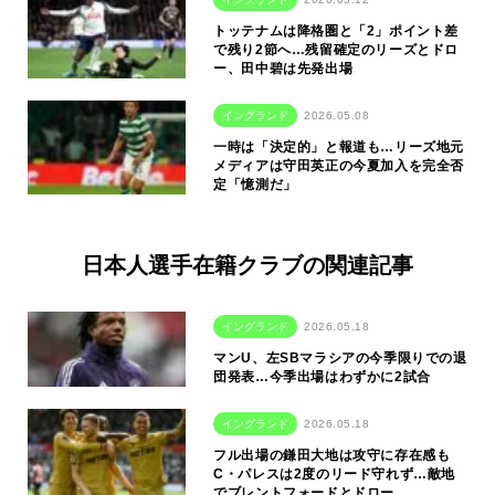
トッテナムは降格圏と「2」ポイント差
で残り2節へ…残留確定のリーズとドロ
ー、田中碧は先発出場
イングランド
2026.05.08
一時は「決定的」と報道も…リーズ地元
メディアは守田英正の今夏加入を完全否
定「憶測だ」
日本人選手在籍クラブの関連記事
イングランド
2026.05.18
マンU、左SBマラシアの今季限りでの退
団発表…今季出場はわずかに2試合
イングランド
2026.05.18
フル出場の鎌田大地は攻守に存在感も
C・パレスは2度のリード守れず…敵地
でブレントフォードとドロー