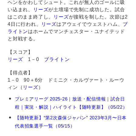
ヘンをかわしてシュート。これが無人のゴールに吸
い込まれ、
リーズ
が土壇場で先制に成功した。試合
はこのまま終了し、
リーズ
が接戦を制した。次節は2
4日に行われ、
リーズ
はアウェイでウェストハム、
ブ
ライトン
はホームでマンチェスター・ユナイテッド
と対戦する。
【スコア】
リーズ
1－0
ブライトン
【得点者】
1－0 90＋6分 ドミニク・カルヴァート・ルーウ
ィン（
リーズ
）
田
プレミアリーグ 2025-26｜放送・配信情報｜試合日
中
程｜実況・解説｜ハイライト【随時更新】（05/22）
碧
の
【随時更新】“第2次森保ジャパン” 2023年3月〜日本
関
代表招集選手一覧（05/15）
連
記