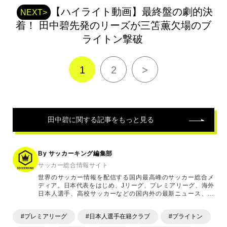
事
【ハイライト動画】最終盤の劇的決
NEXT>
着！ 田中碧先発のリーズが三笘薫欠場のブ
ライトン撃破
1
2
>
田中碧
に関する記事をもっと見る
By サッカーキング編集部
サッカー総合情報サイト
世界のサッカー情報を配信する国内最高峰のサッカー総合メ
ディア。日本代表をはじめ、Jリーグ、プレミアリーグ、海外
日本人選手、高校サッカーなどの国内外の最新ニュース、コ
ラム、選手インタビュー、試合結果速報、ゲーム、ショッピ
ングといったサッカーにまつわるあらゆる情報を提供してい
#プレミアリーグ
#日本人選手在籍クラブ
#ブライトン
ます。「X」「Instagram」「YouTube」「TikTok」など、
各種SNSサービスも充実したコンテンツを発信中。