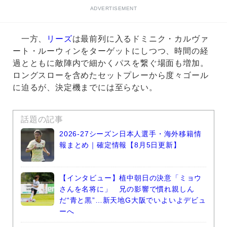
ADVERTISEMENT
一方、
リーズ
は最前列に入るドミニク・カルヴァ
ート・ルーウィンをターゲットにしつつ、時間の経
過とともに敵陣内で細かくパスを繋ぐ場面も増加。
ロングスローを含めたセットプレーから度々ゴール
に迫るが、決定機までには至らない。
話題の記事
2026-27シーズン日本人選手・海外移籍情
報まとめ｜確定情報【8月5日更新】
【インタビュー】植中朝日の決意「ミョウ
さんを名将に」 兄の影響で慣れ親しん
だ“青と黒”…新天地G大阪でいよいよデビュ
ーへ