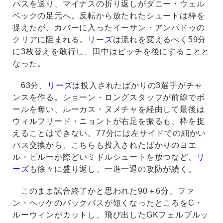
パスを送り、マイナスの折り返しがダニー・ウェル
ベックの足元へ。反転から放たれたシュートは枠を
捉えたが、カバーに入ったイーサン・アンパドゥの
クリアに阻まれる。
リーズ
は流れを変えるべく59分
に3枚替えを敢行し、田中はピッチを後にすることと
なった。
63分、
リーズ
は投入されたばかりの3選手がチャ
ンスを作る。ショーン・ロングスタッフが前線でボ
ールを奪い、ルーカス・ヌメチャを経由して最後は
ウィルフリード・ニョントが右足を振るも、枠を捉
えることはできない。77分には左サイドでの細かい
パス交換から、こちらも投入されたばかりのヨエ
ル・ピルーが際どいミドルシュートを放つなど、
リ
ーズ
も徐々に盛り返し、一進一退の攻防が続く。
このまま試合終了かと思われた90＋6分、ファ
ン・ヘッケのバックパスが短くなったところをC・
ルーウィンがカットし、飛び出したGKフェルブルッ