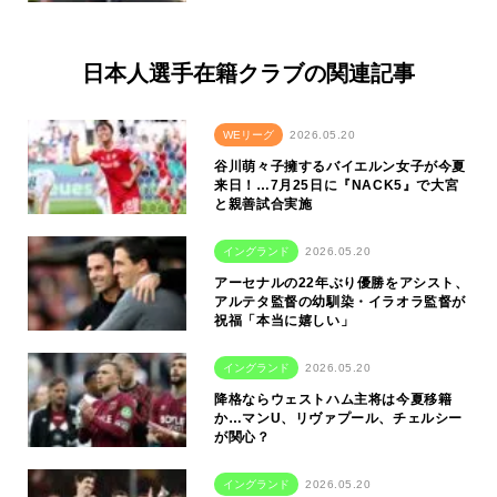
日本人選手在籍クラブの関連記事
WEリーグ
2026.05.20
谷川萌々子擁するバイエルン女子が今夏
来日！…7月25日に『NACK5』で大宮
と親善試合実施
イングランド
2026.05.20
アーセナルの22年ぶり優勝をアシスト、
アルテタ監督の幼馴染・イラオラ監督が
祝福「本当に嬉しい」
イングランド
2026.05.20
降格ならウェストハム主将は今夏移籍
か…マンU、リヴァプール、チェルシー
が関心？
イングランド
2026.05.20