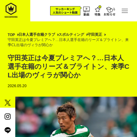
日本人選手在籍クラブ
スポルティング
守田英正
TOP
守田英正は今夏プレミアへ？…日本人選手在籍のリーズ＆ブライトン、来
季CL出場のヴィラが関心か
守田英正は今夏プレミアへ？…日本人
選手在籍のリーズ＆ブライトン、来季C
L出場のヴィラが関心か
2026.05.20