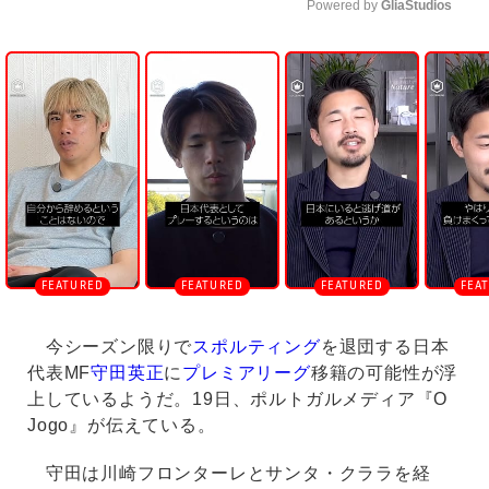
Powered by 
GliaStudios
U
n
m
u
t
e
今シーズン限りで
スポルティング
を退団する日本
代表MF
守田英正
に
プレミアリーグ
移籍の可能性が浮
上しているようだ。19日、ポルトガルメディア『O
Jogo』が伝えている。
守田は川崎フロンターレとサンタ・クララを経