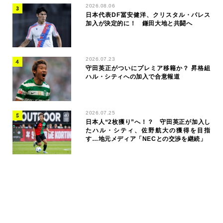
2026.08.06
日本代表DF冨安健洋、クリスタル・パレス
加入が決定的に！ 鎌田大地と共闘へ
2026.07.23
守田英正がついにプレミア移籍か？ 昇格組
ハル・シティへの加入で合意報道
2026.07.25
日本人“2枚獲り”へ！？ 守田英正が加入し
たハル・シティ、佐野航大の獲得を目指
す…地元メディア「NECとの交渉を継続」