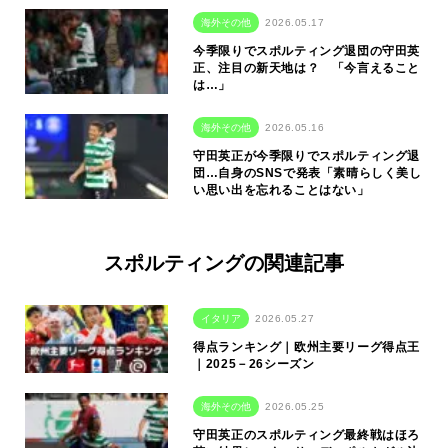
海外その他
2026.05.17
今季限りでスポルティング退団の守田英
正、注目の新天地は？ 「今言えること
は…」
海外その他
2026.05.16
守田英正が今季限りでスポルティング退
団…自身のSNSで発表「素晴らしく美し
い思い出を忘れることはない」
スポルティングの関連記事
イタリア
2026.05.27
得点ランキング｜欧州主要リーグ得点王
｜2025－26シーズン
海外その他
2026.05.25
守田英正のスポルティング最終戦はほろ