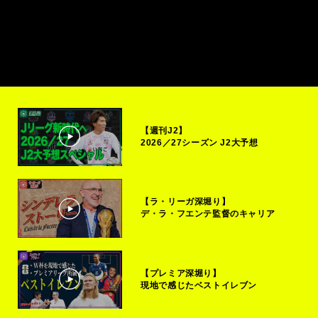
【週刊J2】
2026／27シーズン J2大予想
【ラ・リーガ深堀り】
デ・ラ・フエンテ監督のキャリア
【プレミア深堀り】
現地で感じたベストイレブン