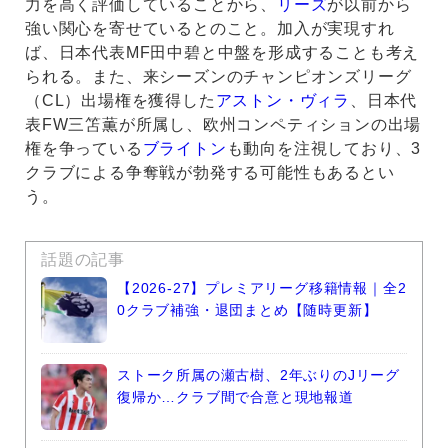
力を高く評価していることから、
リーズ
が以前から
強い関心を寄せているとのこと。加入が実現すれ
ば、日本代表MF田中碧と中盤を形成することも考え
られる。また、来シーズンのチャンピオンズリーグ
（CL）出場権を獲得した
アストン・ヴィラ
、日本代
表FW三笘薫が所属し、欧州コンペティションの出場
権を争っている
ブライトン
も動向を注視しており、3
クラブによる争奪戦が勃発する可能性もあるとい
う。
話題の記事
【2026-27】プレミアリーグ移籍情報｜全2
0クラブ補強・退団まとめ【随時更新】
ストーク所属の瀬古樹、2年ぶりのJリーグ
復帰か…クラブ間で合意と現地報道