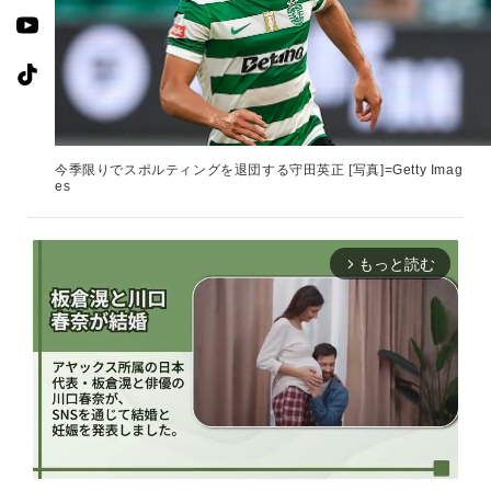
今季限りでスポルティングを退団する守田英正 [写真]=Getty Imag
es
もっと読む
arrow_forward_ios