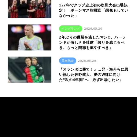
127年でクラブ史上初の欧州大会出場決
定！ ボーンマス指揮官「想像もしてい
なかった」
イングランド
2026.05.20
2年ぶりの優勝を逃したマンC、ハーラ
ンドが悔しさを吐露「怒りを感じるべ
き。もっと闘志を燃やすべき」
日本代表
2026.05.20
『オランダに勝て！』…兄・海舟らに思
い託した佐野航大、夢のW杯に向け
た“次の4年間”へ「必ず出場したい」