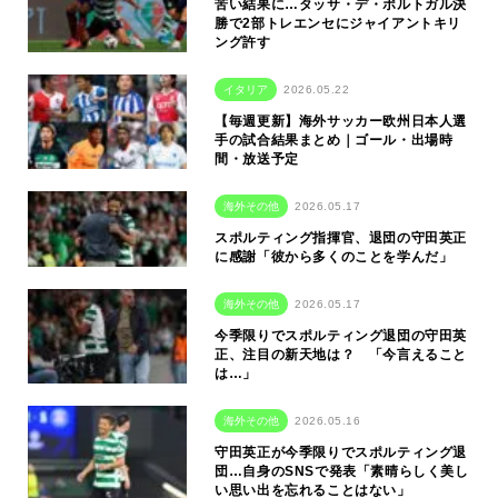
苦い結果に…タッサ・デ・ポルトガル決
勝で2部トレエンセにジャイアントキリ
ング許す
イタリア
2026.05.22
【毎週更新】海外サッカー欧州日本人選
手の試合結果まとめ｜ゴール・出場時
間・放送予定
海外その他
2026.05.17
スポルティング指揮官、退団の守田英正
に感謝「彼から多くのことを学んだ」
海外その他
2026.05.17
今季限りでスポルティング退団の守田英
正、注目の新天地は？ 「今言えること
は…」
海外その他
2026.05.16
守田英正が今季限りでスポルティング退
団…自身のSNSで発表「素晴らしく美し
い思い出を忘れることはない」