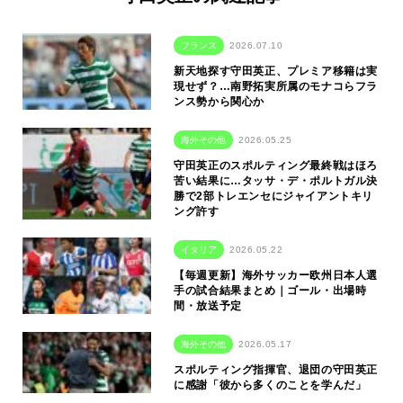
フランス
2026.07.10
新天地探す守田英正、プレミア移籍は実
現せず？…南野拓実所属のモナコらフラ
ンス勢から関心か
海外その他
2026.05.25
守田英正のスポルティング最終戦はほろ
苦い結果に…タッサ・デ・ポルトガル決
勝で2部トレエンセにジャイアントキリ
ング許す
イタリア
2026.05.22
【毎週更新】海外サッカー欧州日本人選
手の試合結果まとめ｜ゴール・出場時
間・放送予定
海外その他
2026.05.17
スポルティング指揮官、退団の守田英正
に感謝「彼から多くのことを学んだ」