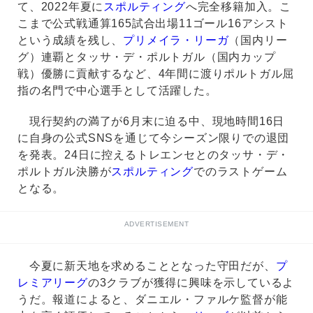
て、2022年夏に
スポルティング
へ完全移籍加入。こ
こまで公式戦通算165試合出場11ゴール16アシスト
という成績を残し、
プリメイラ・リーガ
（国内リー
グ）連覇とタッサ・デ・ポルトガル（国内カップ
戦）優勝に貢献するなど、4年間に渡りポルトガル屈
指の名門で中心選手として活躍した。
現行契約の満了が6月末に迫る中、現地時間16日
に自身の公式SNSを通じて今シーズン限りでの退団
を発表。24日に控えるトレエンセとのタッサ・デ・
ポルトガル決勝が
スポルティング
でのラストゲーム
となる。
ADVERTISEMENT
今夏に新天地を求めることとなった守田だが、
プ
レミアリーグ
の3クラブが獲得に興味を示しているよ
うだ。報道によると、ダニエル・ファルケ監督が能