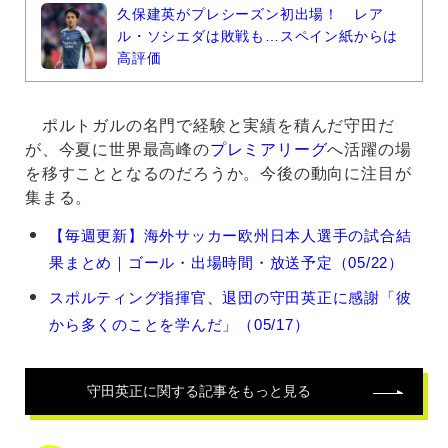
久保建英がプレシーズン初出場！ レア
ル・ソシエダは敗戦も…スペイン紙からは
高評価
ポルトガルの名門で経験と実績を積んだ守田だ
が、今夏に世界最高峰の
プレミアリーグ
へ活躍の場
を移すこととなるのだろうか。今後の動向に注目が
集まる。
守
【毎週更新】海外サッカー欧州日本人選手の試合結
田
果まとめ｜ゴール・出場時間・放送予定（05/22）
英
正
スポルティング指揮官、退団の守田英正に感謝「彼
の
から多くのことを学んだ」（05/17）
関
連
記
事
守田英正
に関する記事をもっと見る