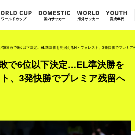
ORLD CUP
DOMESTIC
WORLD
YOUTH
ワールドカップ
国内サッカー
海外サッカー
育成年代
沼6連敗で6位以下決定…EL準決勝を見据えるN・フォレスト、3発快勝でプレミア
敗で6位以下決定…EL準決勝を
スト、3発快勝でプレミア残留へ