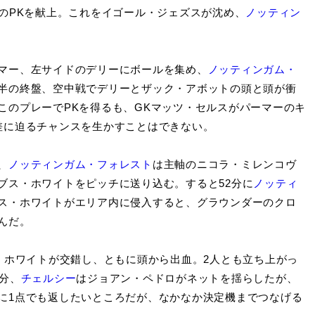
のPKを献上。これをイゴール・ジェズスが沈め、
ノッティン
マー、左サイドのデリーにボールを集め、
ノッティンガム・
半の終盤、空中戦でデリーとザック・アボットの頭と頭が衝
このプレーでPKを得るも、GKマッツ・セルスがパーマーのキ
差に迫るチャンスを生かすことはできない。
、
ノッティンガム・フォレスト
は主軸のニコラ・ミレンコヴ
ブス・ホワイトをピッチに送り込む。すると52分に
ノッティ
ス・ホワイトがエリア内に侵入すると、グラウンダーのクロ
んだ。
・ホワイトが交錯し、ともに頭から出血。2人とも立ち上がっ
分、
チェルシー
はジョアン・ペドロがネットを揺らしたが、
に1点でも返したいところだが、なかなか決定機までつなげる