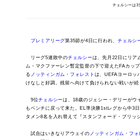
チェルシーは3失点
プレミアリーグ
第35節が4日に行われ、
チェルシ
リーグ5連敗中の
チェルシー
は、先月22日にリア
ム・マクファーレン暫定監督の下で迎えたFAカッ
る
ノッティンガム・フォレスト
は、UEFAヨーロッ
けなしと好調。残留へ向けて負けられない戦いが続
9位
チェルシー
は、18歳のジェシー・デリーがウ
もベンチに戻って来た。EL準決勝1stレグから中3日
タメン8名を入れ替えて『スタンフォード・ブリッ
試合はいきなりアウェイの
ノッティンガム・フォ