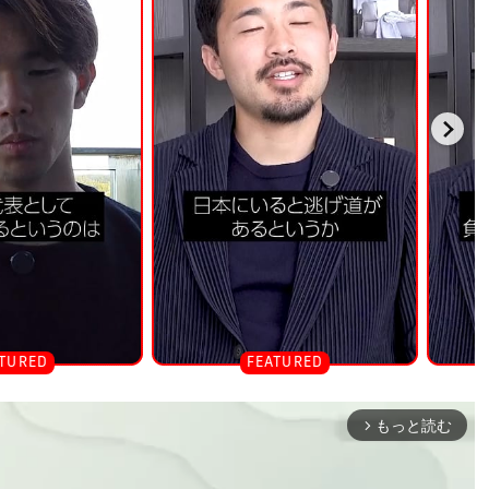
もっと読む
arrow_forward_ios