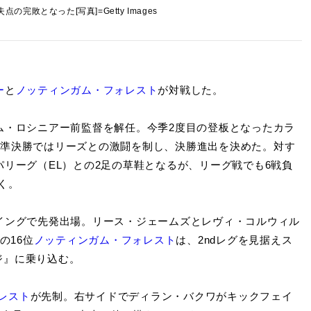
の完敗となった[写真]=Getty Images
ー
と
ノッティンガム・フォレスト
が対戦した。
ム・ロシニアー前監督を解任。今季2度目の登板となったカラ
プ準決勝ではリーズとの激闘を制し、決勝進出を決めた。対す
パリーグ（EL）との2足の草鞋となるが、リーグ戦でも6戦負
く。
イングで先発出場。リース・ジェームズとレヴィ・コルウィル
の16位
ノッティンガム・フォレスト
は、2ndレグを見据えス
ジ』に乗り込む。
レスト
が先制。右サイドでディラン・バクワがキックフェイ