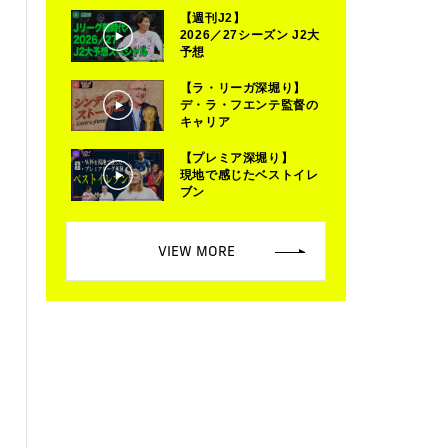
【週刊J2】
2026／27シーズン J2大
予想
【ラ・リーガ深堀り】
デ・ラ・フエンテ監督の
キャリア
【プレミア深堀り】
現地で感じたベストイレ
ブン
VIEW MORE