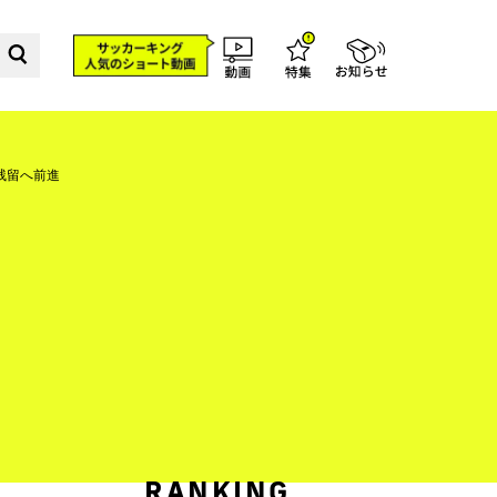
残留へ前進
RANKING