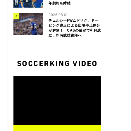
年契約を締結
2026.08.01
チェルシーFWムドリク、ドー
ピング違反による出場停止処分
が解除！ CASの裁定で和解成
立、即時競技復帰へ
SOCCERKING VIDEO