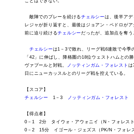
ことはできない。
敵陣でのプレーを続ける
チェルシー
は、後半アデ
レジャが折り返すと、最後はジョアン・ペドロがア
前に迫り続ける
チェルシー
だったが、追加点を奪う
チェルシー
は1－3で敗れ、リーグ戦6連敗で今季
「42」に伸ばし、降格圏の18位ウェストハムとの
ヴァプールと対戦。
ノッティンガム・フォレスト
は
日にニューカッスルとのリーグ戦を控えている。
【スコア】
チェルシー
1－3
ノッティンガム・フォレスト
【得点者】
0－1 2分 タイウォ・アウォニイ（N・フォレス
0－2 15分 イゴール・ジェズス（PK/N・フォレ