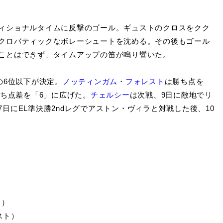
ィショナルタイムに反撃のゴール。ギュストのクロスをクク
クロバティックなボレーシュートを沈める。その後もゴール
ことはできず、タイムアップの笛が鳴り響いた。
の6位以下が決定。
ノッティンガム・フォレスト
は勝ち点を
勝ち点差を「6」に広げた。
チェルシー
は次戦、9日に敵地でリ
7日にEL準決勝2ndレグでアストン・ヴィラと対戦した後、10
ト）
スト）