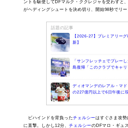
ントを駆使してDFマルク・ククレジャを交わすと
がヘディングシュートを決め切り、開始98秒でリ
話題の記事
【2026-27】プレミアリ
新】
「サンフレッチェでプレーし
島復帰「このクラブでキャリ
ディオマンデのレアル・マド
の227億円以上で6日午後に
ビハインドを背負った
チェルシー
はすぐさま攻勢
に直撃。しかし12分、
チェルシー
のDFマロ・ギュ