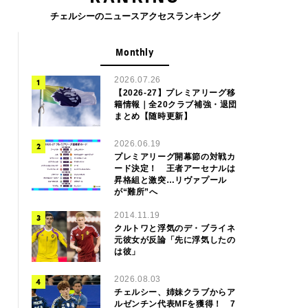
チェルシーのニュースアクセスランキング
Monthly
2026.07.26
【2026-27】プレミアリーグ移
籍情報｜全20クラブ補強・退団
まとめ【随時更新】
2026.06.19
プレミアリーグ開幕節の対戦カ
ード決定！ 王者アーセナルは
昇格組と激突…リヴァプール
が“難所”へ
2014.11.19
クルトワと浮気のデ・ブライネ
元彼女が反論「先に浮気したの
は彼」
2026.08.03
チェルシー、姉妹クラブからア
ルゼンチン代表MFを獲得！ 7