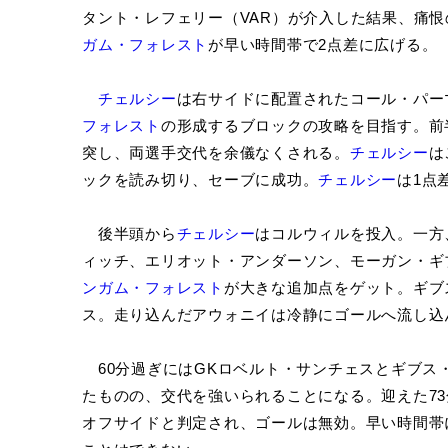
タント・レフェリー（VAR）が介入した結果、痛恨
ガム・フォレスト
が早い時間帯で2点差に広げる。
チェルシー
は右サイドに配置されたコール・パー
フォレスト
の形成するブロックの攻略を目指す。前
突し、両選手交代を余儀なくされる。
チェルシー
は
ックを読み切り、セーブに成功。
チェルシー
は1点
後半頭から
チェルシー
はコルウィルを投入。一方
ィッチ、エリオット・アンダーソン、モーガン・ギ
ンガム・フォレスト
が大きな追加点をゲット。ギブ
ス。走り込んだアウォニイは冷静にゴールへ流し込
60分過ぎにはGKロベルト・サンチェスとギブス
たものの、交代を強いられることになる。迎えた73
オフサイドと判定され、ゴールは無効。早い時間帯