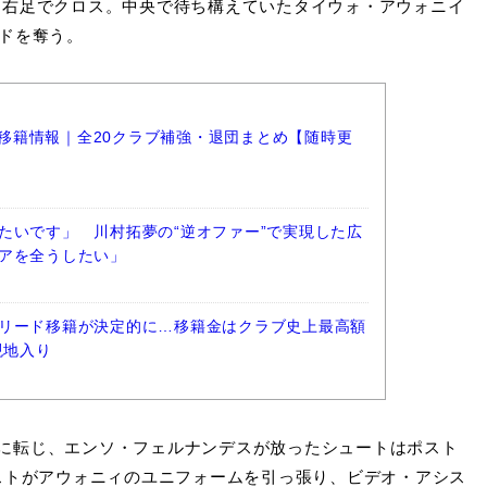
、右足でクロス。中央で待ち構えていたタイウォ・アウォニイ
ードを奪う。
ーグ移籍情報｜全20クラブ補強・退団まとめ【随時更
たいです」 川村拓夢の“逆オファー”で実現した広
アを全うしたい」
リード移籍が決定的に…移籍金はクラブ史上最高額
現地入り
に転じ、エンソ・フェルナンデスが放ったシュートはポスト
ストがアウォニィのユニフォームを引っ張り、ビデオ・アシス