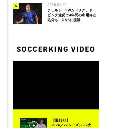
2026.04.30
チェルシーFWムドリク、ドー
ピング違反で4年間の出場停止
処分も…CASに提訴
SOCCERKING VIDEO
【週刊J2】
2026／27シーズン J2大