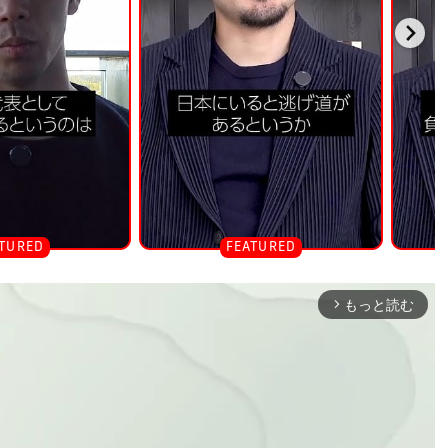
もっと読む
arrow_forward_ios