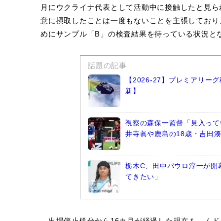
月にウクライナ代表として活動中に接触したと見ら
意に摂取したことは一度もないことを主張しており
めにサンプル「B」の検査結果を待っている状況と
話題の記事
【2026-27】プレミアリ
新】
視察の森保一監督「見入って
井寺眞や鹿島の18歳・吉田
栃木C、田中パウロ淳一が開
てきたい」
出場停止処分から16カ月が経過した現在も、ムド