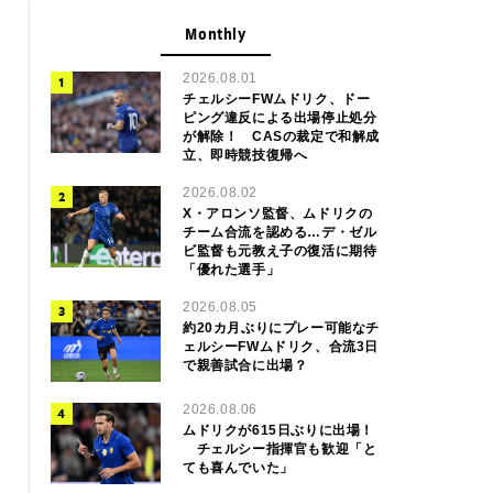
Monthly
2026.08.01
チェルシーFWムドリク、ドー
ピング違反による出場停止処分
が解除！ CASの裁定で和解成
立、即時競技復帰へ
2026.08.02
X・アロンソ監督、ムドリクの
チーム合流を認める…デ・ゼル
ビ監督も元教え子の復活に期待
「優れた選手」
2026.08.05
約20カ月ぶりにプレー可能なチ
ェルシーFWムドリク、合流3日
で親善試合に出場？
2026.08.06
ムドリクが615日ぶりに出場！
チェルシー指揮官も歓迎「と
ても喜んでいた」