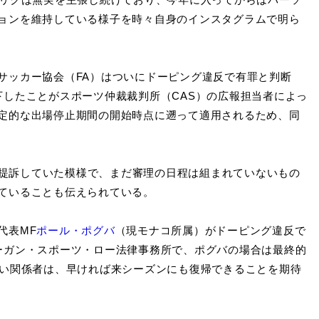
ョンを維持している様子を時々自身のインスタグラムで明ら
ッカー協会（FA）はついにドーピング違反で有罪と判断
下したことがスポーツ仲裁裁判所（CAS）の広報担当者によっ
定的な出場停止期間の開始時点に遡って適用されるため、同
を提訴していた模様で、まだ審理の日程は組まれていないもの
ていることも伝えられている。
代表MF
ポール・ポグバ
（現モナコ所属）がドーピング違反で
ーガン・スポーツ・ロー法律事務所で、ポグバの場合は最終的
近い関係者は、早ければ来シーズンにも復帰できることを期待