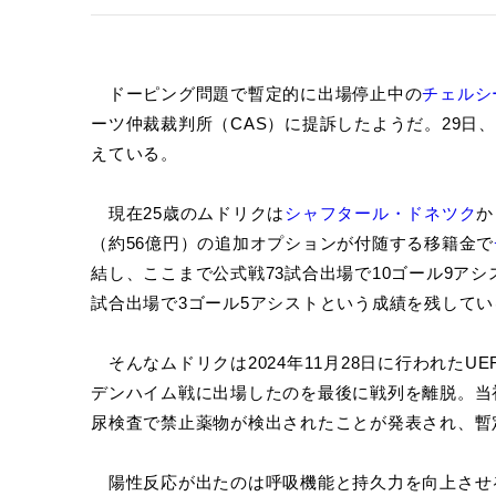
ドーピング問題で暫定的に出場停止中の
チェルシ
ーツ仲裁裁判所（CAS）に提訴したようだ。29日
えている。
現在25歳のムドリクは
シャフタール・ドネツク
か
（約56億円）の追加オプションが付随する移籍金で
結し、ここまで公式戦73試合出場で10ゴール9ア
試合出場で3ゴール5アシストという成績を残してい
そんなムドリクは2024年11月28日に行われたU
デンハイム戦に出場したのを最後に戦列を離脱。当初
尿検査で禁止薬物が検出されたことが発表され、暫
陽性反応が出たのは呼吸機能と持久力を向上させる心