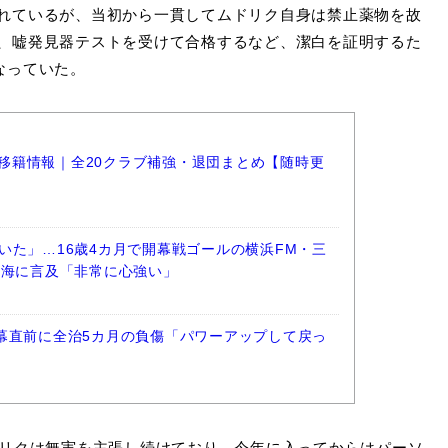
れているが、当初から一貫してムドリク自身は禁止薬物を故
、嘘発見器テストを受けて合格するなど、潔白を証明するた
なっていた。
ーグ移籍情報｜全20クラブ補強・退団まとめ【随時更
いた」…16歳4カ月で開幕戦ゴールの横浜FM・三
湊海に言及「非常に心強い」
幕直前に全治5カ月の負傷「パワーアップして戻っ
リクは無実を主張し続けており、今年に入ってからはパーソ