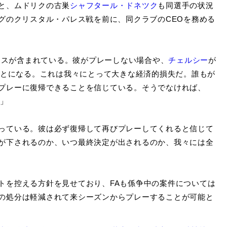
と、ムドリクの古巣
シャフタール・ドネツク
も同選手の状況
グのクリスタル・パレス戦を前に、同クラブのCEOを務める
ーナスが含まれている。彼がプレーしない場合や、
チェルシー
が
ことになる。これは我々にとって大きな経済的損失だ。誰もが
プレーに復帰できることを信じている。そうでなければ、
ね」
っている。彼は必ず復帰して再びプレーしてくれると信じて
が下されるのか、いつ最終決定が出されるのか、我々には全
トを控える方針を見せており、FAも係争中の案件については
の処分は軽減されて来シーズンからプレーすることが可能と