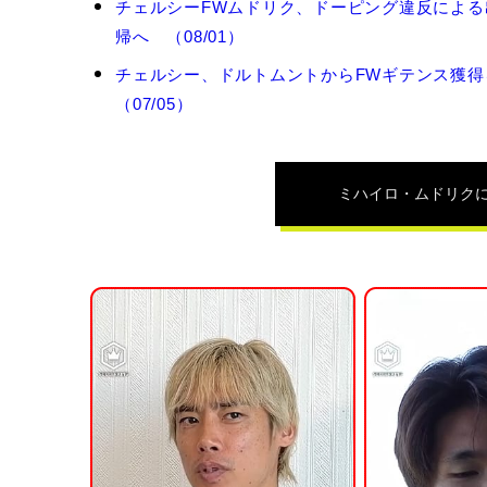
ミ
チェルシーFWムドリク、ドーピング違反による
ハ
帰へ （08/01）
イ
ロ・
チェルシー、ドルトムントからFWギテンス獲得
ム
（07/05）
ド
リ
ク
の
ミハイロ・ムドリク
関
連
記
事