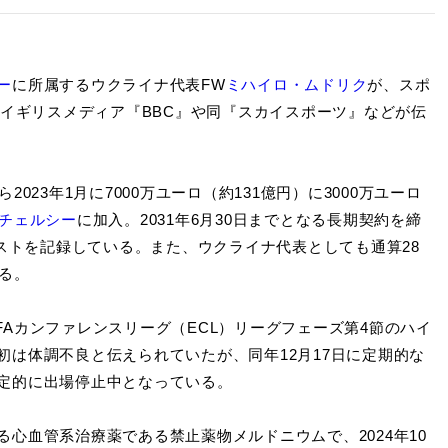
ー
に所属するウクライナ代表FW
ミハイロ・ムドリク
が、スポ
、イギリスメディア『BBC』や同『スカイスポーツ』などが伝
ら2023年1月に7000万ユーロ（約131億円）に3000万ユーロ
チェルシー
に加入。2031年6月30日までとなる長期契約を締
シストを記録している。また、ウクライナ代表としても通算28
る。
EFAカンファレンスリーグ（ECL）リーグフェーズ第4節のハイ
は体調不良と伝えられていたが、同年12月17日に定期的な
定的に出場停止中となっている。
血管系治療薬である禁止薬物メルドニウムで、2024年10