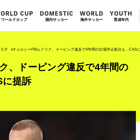
ORLD CUP
DOMESTIC
WORLD
YOUTH
ワールドカップ
国内サッカー
海外サッカー
育成年代
ドリク
チェルシーFWムドリク、ドーピング違反で4年間の出場停止処分も…CAS
ク、ドーピング違反で4年間の
Sに提訴